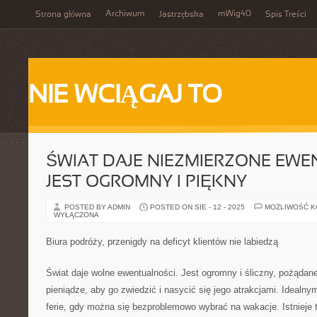
Archiwum
mWig40
Strona główna
Jastrzębska
Spis Treści
NIE WCIĄGAJ TO
ŚWIAT DAJE NIEZMIERZONE EWE
JEST OGROMNY I PIĘKNY
POSTED BY ADMIN
POSTED ON SIE - 12 - 2025
MOŻLIWOŚĆ 
WYŁĄCZONA
Biura podróży, przenigdy na deficyt klientów nie labiedzą
Świat daje wolne ewentualności. Jest ogromny i śliczny, pożądan
pieniądze, aby go zwiedzić i nasycić się jego atrakcjami. Ideal
ferie, gdy można się bezproblemowo wybrać na wakacje. Istnieje