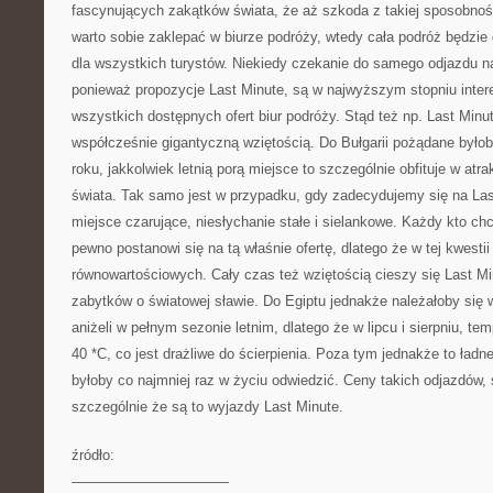
fascynujących zakątków świata, że aż szkoda z takiej sposobnoś
warto sobie zaklepać w biurze podróży, wtedy cała podróż będzie
dla wszystkich turystów. Niekiedy czekanie do samego odjazdu na
ponieważ propozycje Last Minute, są w najwyższym stopniu inte
wszystkich dostępnych ofert biur podróży. Stąd też np. Last Minut
współcześnie gigantyczną wziętością. Do Bułgarii pożądane byłob
roku, jakkolwiek letnią porą miejsce to szczególnie obfituje w atra
świata. Tak samo jest w przypadku, gdy zadecydujemy się na Last
miejsce czarujące, niesłychanie stałe i sielankowe. Każdy kto c
pewno postanowi się na tą właśnie ofertę, dlatego że w tej kwesti
równowartościowych. Cały czas też wziętością cieszy się Last Min
zabytków o światowej sławie. Do Egiptu jednakże należałoby się 
aniżeli w pełnym sezonie letnim, dlatego że w lipcu i sierpniu, t
40 *C, co jest drażliwe do ścierpienia. Poza tym jednakże to ładn
byłoby co najmniej raz w życiu odwiedzić. Ceny takich odjazdów, 
szczególnie że są to wyjazdy Last Minute.
źródło:
———————————