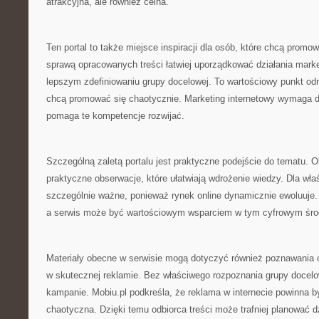
atrakcyjna, ale również celna.
Ten portal to także miejsce inspiracji dla osób, które chcą promow
sprawą opracowanych treści łatwiej uporządkować działania marke
lepszym zdefiniowaniu grupy docelowej. To wartościowy punkt odni
chcą promować się chaotycznie. Marketing internetowy wymaga dzi
pomaga te kompetencje rozwijać.
Szczególną zaletą portalu jest praktyczne podejście do tematu. Obo
praktyczne obserwacje, które ułatwiają wdrożenie wiedzy. Dla właści
szczególnie ważne, ponieważ rynek online dynamicznie ewoluuje.
a serwis może być wartościowym wsparciem w tym cyfrowym śro
Materiały obecne w serwisie mogą dotyczyć również poznawania o
w skutecznej reklamie. Bez właściwego rozpoznania grupy docelow
kampanie. Mobiu.pl podkreśla, że reklama w internecie powinna b
chaotyczna. Dzięki temu odbiorca treści może trafniej planować dz