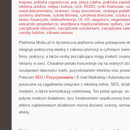
krajowa
,
polityka zagraniczna
,
pop
,
praca zdalna
,
praktyka zawo
reklama outdoor
,
religia i kultura
,
rock
,
RODO
,
rynki finansowe
,
sa
serial dokumentalny
,
skansen
,
stopy procentowe
,
strategia podat
systemy alarmowe
,
szkoła filmowa
,
szkolenia branżowe
,
sztuka u
taniec towarzyski
,
telekonferencje
,
UI
,
UX
,
weganizm
,
wegetarian
wskaźniki gospodarcze
,
współpraca międzynarodowa
,
wybory
,
za
zarządzanie relacjami
,
zarządzanie szkoleniami
,
zarządzanie tale
zasoby ludzkie
,
zdrowie seniora
Platforma Mobiu.pl to dynamiczna platforma online poświęcona rek
integruje praktyczną wiedzę z zakresu promocji w cyfrowym świec
firmy, praktycy, a także osoby początkujące mogą znaleźć inspir
reklamy w sieci. Charakter portalu koncentruje się na realnych dz
rozwijaniem obecności marki, pozyskiwaniem klientów oraz prowa
Polecam
SEO i Pozycjonowanie
i E-mail Marketing i Automatyza
poruszane są zagadnienia związane z reklamą online, SEO, dział
mediami, a także komunikacją contentową. Ten portal opisuje, że m
jedynie modnym dodatkiem, lecz fundamentem współczesnej komu
dobrze zaplanowanym działaniom można docierać szerzej, wzmacn
efekty.