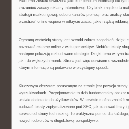
Platforma została stworzona jako kompendium informacji dla tych,
zrozumieć zasady reklamy internetowej. Czytelnik znajdzie tu ma
strategii marketingowej, doboru kanałów promocji oraz analizy sku
przestrzeń online wspiera w odkryciu zasad, jakie rządzą reklamą 
Ogromną wartością strony jest szeroki zakres zagadnień, dzięki
poznawać reklamę online z wielu perspektyw. Niektóre teksty sku
następne pokazują rozbudowane strategie. Dzięki temu witryna tra
jak i do większych marek. Strona jest więc serwisem o wszechst
którym informacje są podawane w przystępny sposób.
Kluczowym obszarem poruszanym na stronie jest pozycja strony 
wyszukiwarkach. Pozycjonowanie to dziś fundamentalny obszar r
ułatwia docieranie do użytkowników. W serwisie można znaleźć r
budować teksty zoptymalizowane pod SEO, jak planować frazy i 
serwisu od strony technicznej. To praktyczna pomoc dla każdego
nowych odbiorców w długofalowej perspektywie.