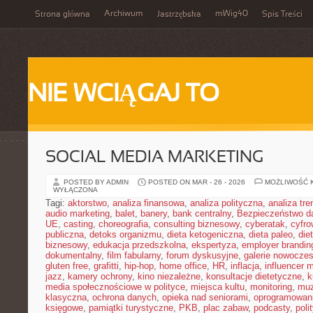
Archiwum
mWig40
Strona główna
Jastrzębska
Spis Treści
NIE WCIĄGAJ TO
SOCIAL MEDIA MARKETING
POSTED BY ADMIN
POSTED ON MAR - 26 - 2026
MOŻLIWOŚĆ 
WYŁĄCZONA
Tagi:
aktorstwo
,
analiza finansowa
,
analiza polityczna
,
analiza tr
audio marketing
,
balet
,
banery
,
bank centralny
,
Bezpieczeństwo d
UE
,
casting
,
choreografia
,
consulting biznesowy
,
cyberatak
,
cyfro
publiczna
,
detoks organizmu
,
dieta ketogeniczna
,
dieta paleo
,
die
biznesowy
,
edukacja przedszkolna
,
ekspertyza
,
employer brandin
dokumentalny
,
film fabularny
,
forum dyskusyjne
,
galerie nowocze
gluten free
,
grafitti
,
hip-hop
,
home office
,
HR
,
inflacja
,
influencer 
jazz
,
kamery ochrony
,
kino niezależne
,
konsultacje dietetyczne
,
k
media społecznościowe w polityce
,
miejsca kultu
,
monitoring
,
mu
klasyczna
,
ochrona danych
,
opieka nad seniorami
,
oprogramowan
księgowe
,
pamiątki turystyczne
,
PKB
,
plac zabaw
,
podcasty
,
poli