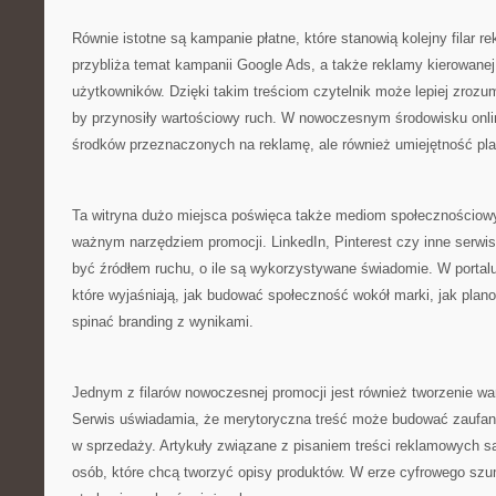
Równie istotne są kampanie płatne, które stanowią kolejny filar re
przybliża temat kampanii Google Ads, a także reklamy kierowane
użytkowników. Dzięki takim treściom czytelnik może lepiej zrozu
by przynosiły wartościowy ruch. W nowoczesnym środowisku online 
środków przeznaczonych na reklamę, ale również umiejętność pl
Ta witryna dużo miejsca poświęca także mediom społecznościowym
ważnym narzędziem promocji. LinkedIn, Pinterest czy inne serw
być źródłem ruchu, o ile są wykorzystywane świadomie. W portal
które wyjaśniają, jak budować społeczność wokół marki, jak plano
spinać branding z wynikami.
Jednym z filarów nowoczesnej promocji jest również tworzenie wa
Serwis uświadamia, że merytoryczna treść może budować zaufan
w sprzedaży. Artykuły związane z pisaniem treści reklamowych s
osób, które chcą tworzyć opisy produktów. W erze cyfrowego szum