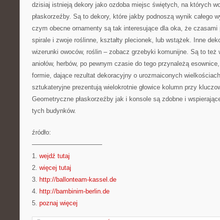
dzisiaj istnieją dekory jako ozdoba miejsc świętych, na których wo
płaskorzeźby. Są to dekory, które jakby podnoszą wynik całego w
czym obecne ornamenty są tak interesujące dla oka, że czasami 
spirale i zwoje roślinne, kształty plecionek, lub wstążek. Inne dek
wizerunki owoców, roślin – zobacz grzebyki komunijne. Są to też
aniołów, herbów, po pewnym czasie do tego przynależą esownice, 
formie, dające rezultat dekoracyjny o urozmaiconych wielkościac
sztukateryjne prezentują wielokrotnie głowice kolumn przy klucz
Geometryczne płaskorzeźby jak i konsole są zdobne i wspierające
tych budynków.
źródło:
———————————
1.
wejdź tutaj
2.
więcej tutaj
3.
http://ballonteam-kassel.de
4.
http://bambinim-berlin.de
5.
poznaj więcej