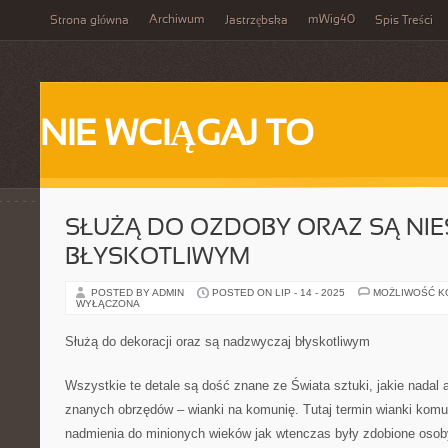
Archiwum
mWig40
Strona główna
Jastrzębska
Spis Treści
NIE WCIĄGAJ TO
SŁUŻĄ DO OZDOBY ORAZ SĄ NI
BŁYSKOTLIWYM
POSTED BY ADMIN
POSTED ON LIP - 14 - 2025
MOŻLIWOŚĆ 
WYŁĄCZONA
Służą do dekoracji oraz są nadzwyczaj błyskotliwym
Wszystkie te detale są dość znane ze Świata sztuki, jakie nadal 
znanych obrzędów – wianki na komunię. Tutaj termin wianki komu
nadmienia do minionych wieków jak wtenczas były zdobione osoby