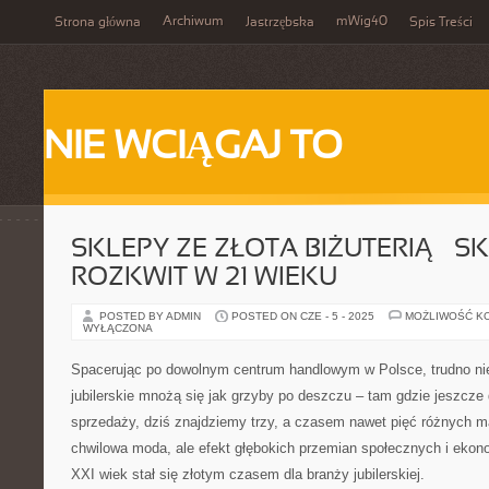
Archiwum
mWig40
Strona główna
Jastrzębska
Spis Treści
NIE WCIĄGAJ TO
SKLEPY ZE ZŁOTA BIŻUTERIĄ – S
ROZKWIT W 21 WIEKU
POSTED BY ADMIN
POSTED ON CZE - 5 - 2025
MOŻLIWOŚĆ K
WYŁĄCZONA
Spacerując po dowolnym centrum handlowym w Polsce, trudno ni
jubilerskie mnożą się jak grzyby po deszczu – tam gdzie jeszcze
sprzedaży, dziś znajdziemy trzy, a czasem nawet pięć różnych m
chwilowa moda, ale efekt głębokich przemian społecznych i ekono
XXI wiek stał się złotym czasem dla branży jubilerskiej.