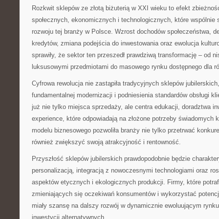
Rozkwit sklepów ze złotą biżuterią w XXI wieku to efekt zbieżnoś
społecznych, ekonomicznych i technologicznych, które wspólnie s
rozwoju tej branży w Polsce. Wzrost dochodów społeczeństwa, d
kredytów, zmiana podejścia do inwestowania oraz ewolucja kultur
sprawiły, że sektor ten przeszedł prawdziwą transformację – od 
luksusowymi przedmiotami do masowego rynku dostępnego dla ró
Cyfrowa rewolucja nie zastąpiła tradycyjnych sklepów jubilerskich,
fundamentalnej modernizacji i podniesienia standardów obsługi kl
już nie tylko miejsca sprzedaży, ale centra edukacji, doradztwa in
experience, które odpowiadają na złożone potrzeby świadomych 
modelu biznesowego pozwoliła branży nie tylko przetrwać konkur
również zwiększyć swoją atrakcyjność i rentowność.
Przyszłość sklepów jubilerskich prawdopodobnie będzie charakte
personalizacją, integracją z nowoczesnymi technologiami oraz 
aspektów etycznych i ekologicznych produkcji. Firmy, które potra
zmieniających się oczekiwań konsumentów i wykorzystać potencja
miały szansę na dalszy rozwój w dynamicznie ewoluującym rynku
inwestycji alternatywnych.