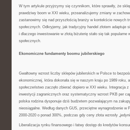
W tym artykule przyjrzymy się czynnikom, które sprawiły, że skle
prawdziwy boom w XXI wieku, przeanalizujemy zmiany w zachow
zastanowimy się nad przyszłością branży w kontekście nowych tr
społecznych. Odkryjemy, jak tradycyjny handel złotem adaptuje s
i dlaczego inwestowanie w złotą biżuterię stało się tak popularne
społecznych.
Ekonomiczne fundamenty boomu jubilerskiego
Gwałtowny wzrost liczby sklepów jubilerskich w Polsce to bezpośr
ekonomicznej, która dokonała się w naszym kraju po 1989 roku, a
społeczeństwo zaczęło zbierać dopiero w XXI wieku. Integracja z
inwestycji zagranicznych oraz systematyczny wzrost PKB per capi
polska rodzina dysponuje dziś budżetem pozwalającym na zakupy,
nieosiągalne. Według danych GUS, przeciętne wynagrodzenie w P
2000-2020 o ponad 300%, podczas gdy ceny złota wzrosły „jedyni
Liberalizacja rynku finansowego i łatwy dostęp do kredytów kon