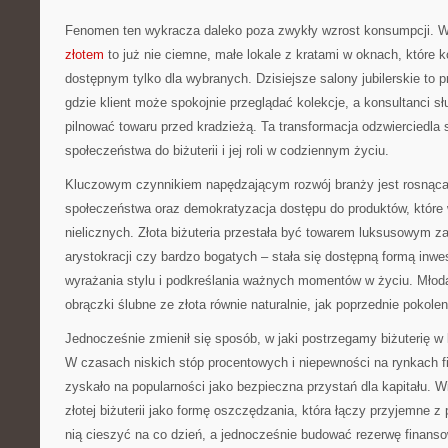
Fenomen ten wykracza daleko poza zwykły wzrost konsumpcji.
złotem
to już nie ciemne, małe lokale z kratami w oknach, które k
dostępnym tylko dla wybranych. Dzisiejsze salony jubilerskie to p
gdzie klient może spokojnie przeglądać kolekcje, a konsultanci 
pilnować towaru przed kradzieżą. Ta transformacja odzwierciedla
społeczeństwa do biżuterii i jej roli w codziennym życiu.
Kluczowym czynnikiem napędzającym rozwój branży jest rosnąca
społeczeństwa oraz demokratyzacja dostępu do produktów, które
nielicznych. Złota biżuteria przestała być towarem luksusowym 
arystokracji czy bardzo bogatych – stała się dostępną formą inw
wyrażania stylu i podkreślania ważnych momentów w życiu. Młod
obrączki ślubne ze złota równie naturalnie, jak poprzednie pokolen
Jednocześnie zmienił się sposób, w jaki postrzegamy biżuterię w
W czasach niskich stóp procentowych i niepewności na rynkach f
zyskało na popularności jako bezpieczna przystań dla kapitału. W
złotej biżuterii jako formę oszczędzania, która łączy przyjemne
nią cieszyć na co dzień, a jednocześnie budować rezerwę finans