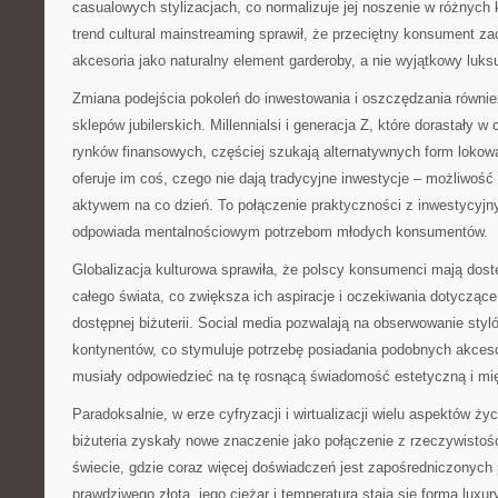
casualowych stylizacjach, co normalizuje jej noszenie w różnych
trend cultural mainstreaming sprawił, że przeciętny konsument za
akcesoria jako naturalny element garderoby, a nie wyjątkowy luks
Zmiana podejścia pokoleń do inwestowania i oszczędzania równie
sklepów jubilerskich. Millennialsi i generacja Z, które dorastały w
rynków finansowych, częściej szukają alternatywnych form lokowan
oferuje im coś, czego nie dają tradycyjne inwestycje – możliwość
aktywem na co dzień. To połączenie praktyczności z inwestycyjn
odpowiada mentalnościowym potrzebom młodych konsumentów.
Globalizacja kulturowa sprawiła, że polscy konsumenci mają dost
całego świata, co zwiększa ich aspiracje i oczekiwania dotyczące
dostępnej biżuterii. Social media pozwalają na obserwowanie styl
kontynentów, co stymuluje potrzebę posiadania podobnych akcesor
musiały odpowiedzieć na tę rosnącą świadomość estetyczną i mi
Paradoksalnie, w erze cyfryzacji i wirtualizacji wielu aspektów ży
biżuteria zyskały nowe znaczenie jako połączenie z rzeczywistośc
świecie, gdzie coraz więcej doświadczeń jest zapośredniczonych 
prawdziwego złota, jego ciężar i temperatura stają się formą luxu