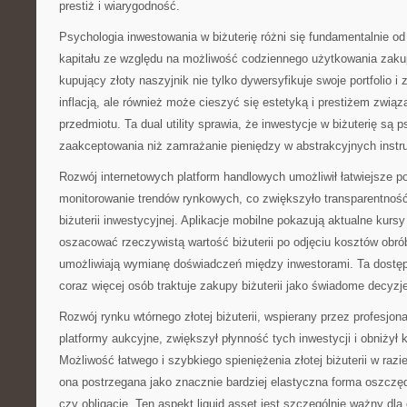
prestiż i wiarygodność.
Psychologia inwestowania w biżuterię różni się fundamentalnie o
kapitału ze względu na możliwość codziennego użytkowania zaku
kupujący złoty naszyjnik nie tylko dywersyfikuje swoje portfolio i
inflacją, ale również może cieszyć się estetyką i prestiżem zw
przedmiotu. Ta dual utility sprawia, że inwestycje w biżuterię są 
zaakceptowania niż zamrażanie pieniędzy w abstrakcyjnych inst
Rozwój internetowych platform handlowych umożliwił łatwiejsze p
monitorowanie trendów rynkowych, co zwiększyło transparentność
biżuterii inwestycyjnej. Aplikacje mobilne pokazują aktualne kursy
oszacować rzeczywistą wartość biżuterii po odjęciu kosztów obrób
umożliwiają wymianę doświadczeń między inwestorami. Ta dostępn
coraz więcej osób traktuje zakupy biżuterii jako świadome decyzj
Rozwój rynku wtórnego złotej biżuterii, wspierany przez profesjon
platformy aukcyjne, zwiększył płynność tych inwestycji i obniżył 
Możliwość łatwego i szybkiego spieniężenia złotej biżuterii w razie
ona postrzegana jako znacznie bardziej elastyczna forma oszczęd
czy obligacje. Ten aspekt liquid asset jest szczególnie ważny dla