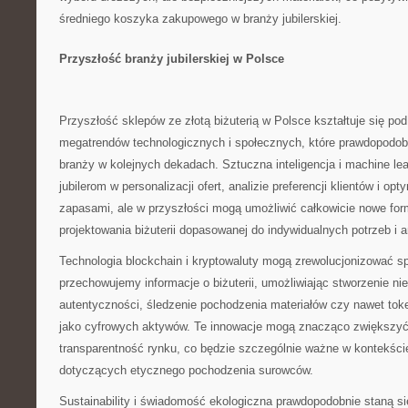
średniego koszyka zakupowego w branży jubilerskiej.
Przyszłość branży jubilerskiej w Polsce
Przyszłość sklepów ze złotą biżuterią w Polsce kształtuje się po
megatrendów technologicznych i społecznych, które prawdopodob
branży w kolejnych dekadach. Sztuczna inteligencja i machine le
jubilerom w personalizacji ofert, analizie preferencji klientów i op
zapasami, ale w przyszłości mogą umożliwić całkowicie nowe form
projektowania biżuterii dopasowanej do indywidualnych potrzeb i a
Technologia blockchain i kryptowaluty mogą zrewolucjonizować sp
przechowujemy informacje o biżuterii, umożliwiając stworzenie ni
autentyczności, śledzenie pochodzenia materiałów czy nawet tok
jako cyfrowych aktywów. Te innowacje mogą znacząco zwiększyć
transparentność rynku, co będzie szczególnie ważne w kontekś
dotyczących etycznego pochodzenia surowców.
Sustainability i świadomość ekologiczna prawdopodobnie staną s