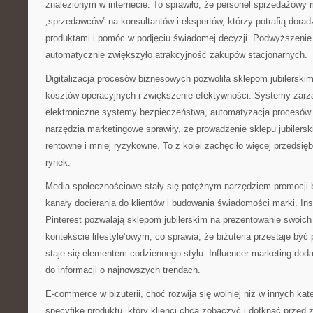
znalezionym w internecie. To sprawiło, że personel sprzedażowy 
„sprzedawców” na konsultantów i ekspertów, którzy potrafią dorad
produktami i pomóc w podjęciu świadomej decyzji. Podwyższenie
automatycznie zwiększyło atrakcyjność zakupów stacjonarnych.
Digitalizacja procesów biznesowych pozwoliła sklepom jubilerski
kosztów operacyjnych i zwiększenie efektywności. Systemy zarz
elektroniczne systemy bezpieczeństwa, automatyzacja procesów
narzędzia marketingowe sprawiły, że prowadzenie sklepu jubilerski
rentowne i mniej ryzykowne. To z kolei zachęciło więcej przedsię
rynek.
Media społecznościowe stały się potężnym narzędziem promocji b
kanały docierania do klientów i budowania świadomości marki. I
Pinterest pozwalają sklepom jubilerskim na prezentowanie swoic
kontekście lifestyle’owym, co sprawia, że biżuteria przestaje być
staje się elementem codziennego stylu. Influencer marketing do
do informacji o najnowszych trendach.
E-commerce w biżuterii, choć rozwija się wolniej niż w innych ka
specyfikę produktu, który klienci chcą zobaczyć i dotknąć przed