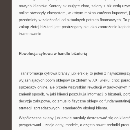
nowych klientów. Kantory skupujące złoto, salony z biżuterią uży
online stworzyły ekosystem, w którym można zarówno kupować, j
przedmioty w zależności od aktualnych potrzeb finansowych. Ta 
zakup złotej biżuterii jest postrzegany nie jako zamrożenie kapita
inwestowania
.
Rewolucja cyfrowa w handlu biżuterią
Transformacja cyfrowa branży jubilerskiej to jeden z najważniejs
wyjaśniających boom sklepów ze złotem w XXI wieku, choć parado
sprzedaży online, ale przede wszystkim rewolucji w tradycyjnym h
zmienił sposób, w jaki klienci poszukują informacji o biżuterii, po
decyzje zakupowe, co zmusiło fizyczne sklepy do fundamentalnej
strategii sprzedażowych i standardów obsługi klienta.
Współczesne sklepy jubilerskie musiały dostosować się do klient
przygotowani – znają ceny, modele, a często nawet techniki produ