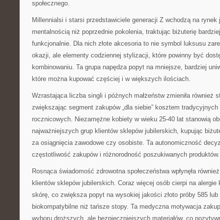
społecznego.
Millennialsi i starsi przedstawiciele generacji Z wchodzą na rynek j
mentalnością niż poprzednie pokolenia, traktując biżuterię bardzie
funkcjonalnie. Dla nich złote akcesoria to nie symbol luksusu za
okazji, ale elementy codziennej stylizacji, które powinny być dos
kombinowaniu. Ta grupa napędza popyt na mniejsze, bardziej uniwe
które można kupować częściej i w większych ilościach.
Wzrastająca liczba singli i późnych małżeństw zmieniła również st
zwiększając segment zakupów „dla siebie” kosztem tradycyjnych
rocznicowych. Niezamężne kobiety w wieku 25-40 lat stanowią ob
najważniejszych grup klientów sklepów jubilerskich, kupując biżute
za osiągnięcia zawodowe czy osobiste. Ta autonomiczność decy
częstotliwość zakupów i różnorodność poszukiwanych produktów.
Rosnąca świadomość zdrowotna społeczeństwa wpłynęła również 
klientów sklepów jubilerskich. Coraz więcej osób cierpi na alergi
skórę, co zwiększa popyt na wysokiej jakości złoto próby 585 lub 
biokompatybilne niż tańsze stopy. Ta medyczna motywacja zaku
wyboru droższych, ale bezpieczniejszych materiałów, co pozytyw