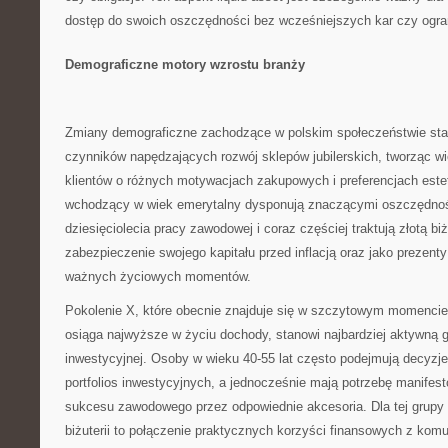
dostęp do swoich oszczędności bez wcześniejszych kar czy ogra
Demograficzne motory wzrostu branży
Zmiany demograficzne zachodzące w polskim społeczeństwie sta
czynników napędzających rozwój sklepów jubilerskich, tworząc w
klientów o różnych motywacjach zakupowych i preferencjach est
wchodzący w wiek emerytalny dysponują znaczącymi oszczędno
dziesięciolecia pracy zawodowej i coraz częściej traktują złotą bi
zabezpieczenie swojego kapitału przed inflacją oraz jako prezenty
ważnych życiowych momentów.
Pokolenie X, które obecnie znajduje się w szczytowym momencie 
osiąga najwyższe w życiu dochody, stanowi najbardziej aktywną 
inwestycyjnej. Osoby w wieku 40-55 lat często podejmują decyzje
portfolios inwestycyjnych, a jednocześnie mają potrzebę manifes
sukcesu zawodowego przez odpowiednie akcesoria. Dla tej grupy 
biżuterii to połączenie praktycznych korzyści finansowych z ko