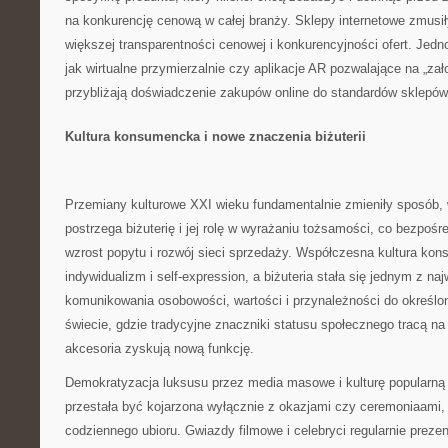
na konkurencję cenową w całej branży. Sklepy internetowe zmusił
większej transparentności cenowej i konkurencyjności ofert. Jedn
jak wirtualne przymierzalnie czy aplikacje AR pozwalające na „zało
przybliżają doświadczenie zakupów online do standardów sklepów
Kultura konsumencka i nowe znaczenia biżuterii
Przemiany kulturowe XXI wieku fundamentalnie zmieniły sposób, 
postrzega biżuterię i jej rolę w wyrażaniu tożsamości, co bezpośre
wzrost popytu i rozwój sieci sprzedaży. Współczesna kultura ko
indywidualizm i self-expression, a biżuteria stała się jednym z na
komunikowania osobowości, wartości i przynależności do określ
świecie, gdzie tradycyjne znaczniki statusu społecznego tracą na
akcesoria zyskują nową funkcję.
Demokratyzacja luksusu przez media masowe i kulturę popularną s
przestała być kojarzona wyłącznie z okazjami czy ceremoniaami,
codziennego ubioru. Gwiazdy filmowe i celebryci regularnie prezent