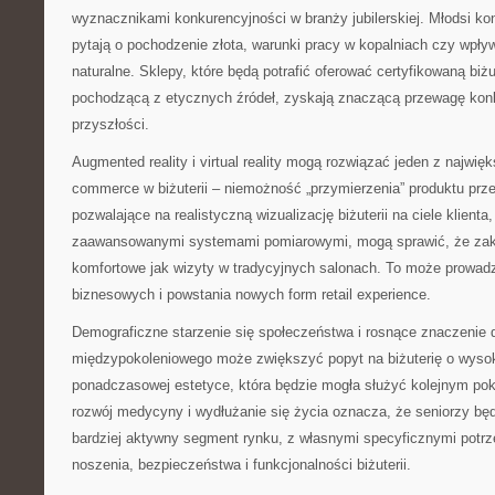
wyznacznikami konkurencyjności w branży jubilerskiej. Młodsi k
pytają o pochodzenie złota, warunki pracy w kopalniach czy wpły
naturalne. Sklepy, które będą potrafić oferować certyfikowaną biżu
pochodzącą z etycznych źródeł, zyskają znaczącą przewagę kon
przyszłości.
Augmented reality i virtual reality mogą rozwiązać jeden z najwi
commerce w biżuterii – niemożność „przymierzenia” produktu prz
pozwalające na realistyczną wizualizację biżuterii na ciele klienta
zaawansowanymi systemami pomiarowymi, mogą sprawić, że zakup
komfortowe jak wizyty w tradycyjnych salonach. To może prowadz
biznesowych i powstania nowych form retail experience.
Demograficzne starzenie się społeczeństwa i rosnące znaczenie 
międzypokoleniowego może zwiększyć popyt na biżuterię o wysoki
ponadczasowej estetyce, która będzie mogła służyć kolejnym po
rozwój medycyny i wydłużanie się życia oznacza, że seniorzy będ
bardziej aktywny segment rynku, z własnymi specyficznymi pot
noszenia, bezpieczeństwa i funkcjonalności biżuterii.