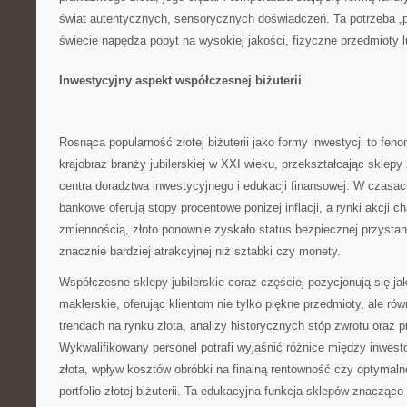
świat autentycznych, sensorycznych doświadczeń. Ta potrzeba „
świecie napędza popyt na wysokiej jakości, fizyczne przedmioty 
Inwestycyjny aspekt współczesnej biżuterii
Rosnąca popularność złotej biżuterii jako formy inwestycji to feno
krajobraz branży jubilerskiej w XXI wieku, przekształcając sklep
centra doradztwa inwestycyjnego i edukacji finansowej. W czasac
bankowe oferują stopy procentowe poniżej inflacji, a rynki akcji c
zmiennością, złoto ponownie zyskało status bezpiecznej przystani 
znacznie bardziej atrakcyjnej niż sztabki czy monety.
Współczesne sklepy jubilerskie coraz częściej pozycjonują się j
maklerskie, oferując klientom nie tylko piękne przedmioty, ale rów
trendach na rynku złota, analizy historycznych stóp zwrotu oraz 
Wykwalifikowany personel potrafi wyjaśnić różnice między inwes
złota, wpływ kosztów obróbki na finalną rentowność czy optymaln
portfolio złotej biżuterii. Ta edukacyjna funkcja sklepów znacząco