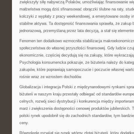
zwiększyły siłę nabywczą Polaków, umożliwiając finansowanie w
małżeństwa mogą dziś sfinansować obrączki ślubne na raty, stude
kolczyki z wypłaty z pracy weekendowej, a emerytowane osoby in
stabilne aktywa. Ta dostępność finansowania sprawiła, że zakup bi
jednorazową, przemyślaną przez lata decyzją, a stał się element
Fenomen ten dodatkowo wzmocniła stabilizacja makroekonomiczna
społeczeństwa do własnej przyszłości finansowej. Gdy ludzie czu
ekonomicznie, częściej decydują się na zakupy, które wykraczaj
Psychologia konsumencka pokazuje, że biżuteria należy do katego
zakupów, które poprawiają samopoczucie i poczucie własnej warto
rośnie wraz ze wzrostem dochodów.
Globalizacja i integracja Polski z międzynarodowymi rynkami spraw
biżuterii w naszym kraju przestały odbiegać od standardów europej
celnych, rozwój sieci dystrybucji i konkurencja między importera
marż i zwiększenia dostępności cenowej produktów jubilerskich. T
polski rynek upodobnił się do zachodnich standardów, tym bardzie
ceny.
Równolegle rozwijał się rynek wtórny złotej biżuterii, który dodatk