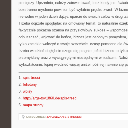
pieniędzy. Uprzednio, należy zainwestować, lecz kiedy jest świ
bezstronne myślenie powinien być wybitnie prędko zwrot. W bizne
nie wolno w jeden dzień dążyć uparcie do swoich celów w drugi z
Trzeba dojrzale spoglądać na omówiony temat, to naturalnie dzię
faktycznie pokaźna szansa na przysłowiowy sukces – wspomoż
odpuszczać, wojować do końca, biznes jest osobnym pomysłem, 
tylko zaciekle walczyć o swoje szczęście. czasy pomocne dla ów
trzeba wiedzieć dogłębnie czego się pragnie, jeżeli biznes to tylk
przemyślany oraz z wyciągniętymi niezbędnymi wnioskami. Należ
wykształceniu, lepiej wiedzieć więcej aniżeli później naiwnie się 
1.
spis tresci
2.
felietony
3.
wpisy
4.
http://arge-tsv1860.de/spis-tresci
5.
mapa strony
CATEGORIES:
ZARZĄDZANIE STRESEM