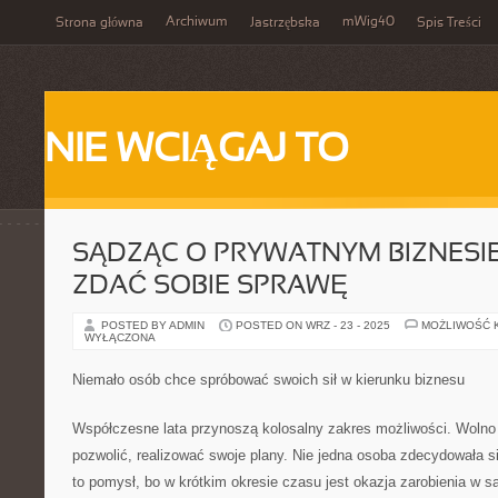
Archiwum
mWig40
Strona główna
Jastrzębska
Spis Treści
NIE WCIĄGAJ TO
SĄDZĄC O PRYWATNYM BIZNESI
ZDAĆ SOBIE SPRAWĘ
POSTED BY ADMIN
POSTED ON WRZ - 23 - 2025
MOŻLIWOŚĆ 
WYŁĄCZONA
Niemało osób chce spróbować swoich sił w kierunku biznesu
Współczesne lata przynoszą kolosalny zakres możliwości. Wolno 
pozwolić, realizować swoje plany. Nie jedna osoba zdecydowała s
to pomysł, bo w krótkim okresie czasu jest okazja zarobienia w 