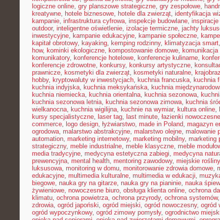
logiczne online
,
gry planszowe strategiczne
,
gry zespołowe
,
hand
kreatywne
,
hotele biznesowe
,
hotele dla zwierząt
,
identyfikacja w
kampanie
,
infrastruktura cyfrowa
,
inspekcje budowlane
,
inspiracje
outdoor
,
inteligentne oświetlenie
,
izolacje termiczne
,
jachty luksu
inwestycyjne
,
kampanie edukacyjne
,
kampanie społeczne
,
kampe
kapitał obrotowy
,
kayaking
,
kemping rodzinny
,
klimatyzacja smart
how
,
kominki ekologiczne
,
kompostowanie domowe
,
komunikacja 
komunikatory
,
konferencje hotelowe
,
konferencje kulinarne
,
konfe
konferencje zdrowotne
,
konkursy
,
konkursy artystyczne
,
konsulta
prawnicze
,
kosmetyki dla zwierząt
,
kosmetyki naturalne
,
krajobra
hobby
,
kryptowaluty w inwestycjach
,
kuchnia francuska
,
kuchnia f
kuchnia indyjska
,
kuchnia meksykańska
,
kuchnia międzynarodow
kuchnia niemiecka
,
kuchnia orientalna
,
kuchnia sezonowa
,
kuchni
kuchnia sezonowa letnia
,
kuchnia sezonowa zimowa
,
kuchnia śr
wielkanocna
,
kuchnia wigilijna
,
kuchnie na wymiar
,
kultura online
,
kursy specjalistyczne
,
laser tag
,
last minute
,
łazienki nowoczesn
commerce
,
logo design
,
łyżwiarstwo
,
made in Poland
,
magazyn en
ogrodowa
,
malarstwo abstrakcyjne
,
malarstwo olejne
,
malowanie 
automation
,
marketing internetowy
,
marketing mobilny
,
marketing 
strategiczny
,
meble industrialne
,
meble klasyczne
,
meble moduło
media tradycyjne
,
medycyna estetyczna zabiegi
,
medycyna natur
prewencyjna
,
mental health
,
mentoring zawodowy
,
miejskie rośliny
luksusowa
,
monitoring w domu
,
monitorowanie zdrowia domowe
,
edukacyjne
,
multimedia kulturalne
,
multimedia w edukacji
,
muzyka
biegowe
,
nauka gry na gitarze
,
nauka gry na pianinie
,
nauka śpie
żywieniowe
,
nowoczesne biuro
,
obsługa klienta online
,
ochrona d
klimatu
,
ochrona powietrza
,
ochrona przyrody
,
ochrona systemów
zdrowia
,
ogród japoński
,
ogród miejski
,
ogród nowoczesny
,
ogród 
ogród wypoczynkowy
,
ogród zimowy pomysły
,
ogrodnictwo miejsk
opieka nad seniorami
,
opieka nad zwierzętami domowymi
,
oprogr