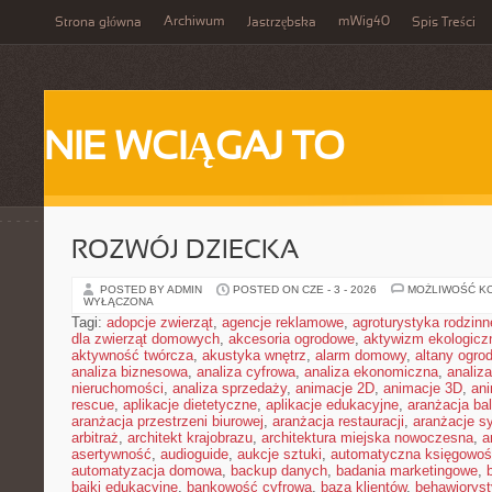
Archiwum
mWig40
Strona główna
Jastrzębska
Spis Treści
NIE WCIĄGAJ TO
ROZWÓJ DZIECKA
POSTED BY ADMIN
POSTED ON CZE - 3 - 2026
MOŻLIWOŚĆ K
WYŁĄCZONA
Tagi:
adopcje zwierząt
,
agencje reklamowe
,
agroturystyka rodzinn
dla zwierząt domowych
,
akcesoria ogrodowe
,
aktywizm ekologicz
aktywność twórcza
,
akustyka wnętrz
,
alarm domowy
,
altany ogro
analiza biznesowa
,
analiza cyfrowa
,
analiza ekonomiczna
,
analiz
nieruchomości
,
analiza sprzedaży
,
animacje 2D
,
animacje 3D
,
an
rescue
,
aplikacje dietetyczne
,
aplikacje edukacyjne
,
aranżacja ba
aranżacja przestrzeni biurowej
,
aranżacja restauracji
,
aranżacje sy
arbitraż
,
architekt krajobrazu
,
architektura miejska nowoczesna
,
a
asertywność
,
audioguide
,
aukcje sztuki
,
automatyczna księgowo
automatyzacja domowa
,
backup danych
,
badania marketingowe
,
bajki edukacyjne
,
bankowość cyfrowa
,
baza klientów
,
behawiorys