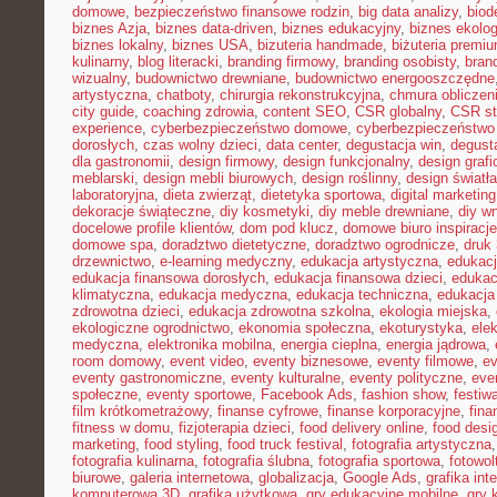
domowe
,
bezpieczeństwo finansowe rodzin
,
big data analizy
,
biod
biznes Azja
,
biznes data-driven
,
biznes edukacyjny
,
biznes ekolo
biznes lokalny
,
biznes USA
,
bizuteria handmade
,
biżuteria premi
kulinarny
,
blog literacki
,
branding firmowy
,
branding osobisty
,
brand
wizualny
,
budownictwo drewniane
,
budownictwo energooszczędne
artystyczna
,
chatboty
,
chirurgia rekonstrukcyjna
,
chmura obliczen
city guide
,
coaching zdrowia
,
content SEO
,
CSR globalny
,
CSR st
experience
,
cyberbezpieczeństwo domowe
,
cyberbezpieczeństwo
dorosłych
,
czas wolny dzieci
,
data center
,
degustacja win
,
degust
dla gastronomii
,
design firmowy
,
design funkcjonalny
,
design grafi
meblarski
,
design mebli biurowych
,
design roślinny
,
design światła
laboratoryjna
,
dieta zwierząt
,
dietetyka sportowa
,
digital marketing
dekoracje świąteczne
,
diy kosmetyki
,
diy meble drewniane
,
diy w
docelowe profile klientów
,
dom pod klucz
,
domowe biuro inspiracje
domowe spa
,
doradztwo dietetyczne
,
doradztwo ogrodnicze
,
druk
drzewnictwo
,
e-learning medyczny
,
edukacja artystyczna
,
edukacj
edukacja finansowa dorosłych
,
edukacja finansowa dzieci
,
edukac
klimatyczna
,
edukacja medyczna
,
edukacja techniczna
,
edukacj
zdrowotna dzieci
,
edukacja zdrowotna szkolna
,
ekologia miejska
,
ekologiczne ogrodnictwo
,
ekonomia społeczna
,
ekoturystyka
,
ele
medyczna
,
elektronika mobilna
,
energia cieplna
,
energia jądrowa
,
room domowy
,
event video
,
eventy biznesowe
,
eventy filmowe
,
ev
eventy gastronomiczne
,
eventy kulturalne
,
eventy polityczne
,
eve
społeczne
,
eventy sportowe
,
Facebook Ads
,
fashion show
,
festiw
film krótkometrażowy
,
finanse cyfrowe
,
finanse korporacyjne
,
fina
fitness w domu
,
fizjoterapia dzieci
,
food delivery online
,
food desi
marketing
,
food styling
,
food truck festival
,
fotografia artystyczna
fotografia kulinarna
,
fotografia ślubna
,
fotografia sportowa
,
fotowol
biurowe
,
galeria internetowa
,
globalizacja
,
Google Ads
,
grafika int
komputerowa 3D
,
grafika użytkowa
,
gry edukacyjne mobilne
,
gry 