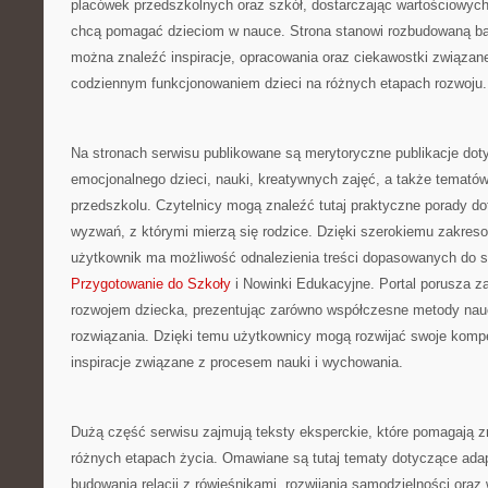
placówek przedszkolnych oraz szkół, dostarczając wartościowych 
chcą pomagać dzieciom w nauce. Strona stanowi rozbudowaną baz
można znaleźć inspiracje, opracowania oraz ciekawostki związan
codziennym funkcjonowaniem dzieci na różnych etapach rozwoju.
Na stronach serwisu publikowane są merytoryczne publikacje dot
emocjonalnego dzieci, nauki, kreatywnych zajęć, a także temató
przedszkolu. Czytelnicy mogą znaleźć tutaj praktyczne porady d
wyzwań, z którymi mierzą się rodzice. Dzięki szerokiemu zakreso
użytkownik ma możliwość odnalezienia treści dopasowanych do 
Przygotowanie do Szkoły
i Nowinki Edukacyjne. Portal porusza z
rozwojem dziecka, prezentując zarówno współczesne metody nauc
rozwiązania. Dzięki temu użytkownicy mogą rozwijać swoje kom
inspiracje związane z procesem nauki i wychowania.
Dużą część serwisu zajmują teksty eksperckie, które pomagają z
różnych etapach życia. Omawiane są tutaj tematy dotyczące ada
budowania relacji z rówieśnikami, rozwijania samodzielności ora