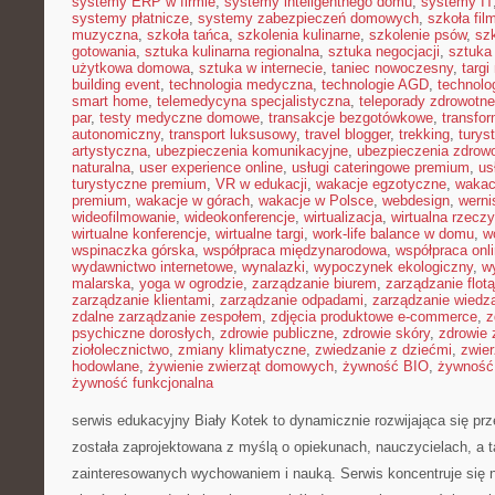
systemy ERP w firmie
,
systemy inteligentnego domu
,
systemy IT
systemy płatnicze
,
systemy zabezpieczeń domowych
,
szkoła fil
muzyczna
,
szkoła tańca
,
szkolenia kulinarne
,
szkolenie psów
,
szk
gotowania
,
sztuka kulinarna regionalna
,
sztuka negocjacji
,
sztuka
użytkowa domowa
,
sztuka w internecie
,
taniec nowoczesny
,
targi
building event
,
technologia medyczna
,
technologie AGD
,
technolo
smart home
,
telemedycyna specjalistyczna
,
teleporady zdrowotne
par
,
testy medyczne domowe
,
transakcje bezgotówkowe
,
transfo
autonomiczny
,
transport luksusowy
,
travel blogger
,
trekking
,
turys
artystyczna
,
ubezpieczenia komunikacyjne
,
ubezpieczenia zdrow
naturalna
,
user experience online
,
usługi cateringowe premium
,
us
turystyczne premium
,
VR w edukacji
,
wakacje egzotyczne
,
wakac
premium
,
wakacje w górach
,
wakacje w Polsce
,
webdesign
,
werni
wideofilmowanie
,
wideokonferencje
,
wirtualizacja
,
wirtualna rzecz
wirtualne konferencje
,
wirtualne targi
,
work-life balance w domu
,
w
wspinaczka górska
,
współpraca międzynarodowa
,
współpraca onl
wydawnictwo internetowe
,
wynalazki
,
wypoczynek ekologiczny
,
w
malarska
,
yoga w ogrodzie
,
zarządzanie biurem
,
zarządzanie flotą
zarządzanie klientami
,
zarządzanie odpadami
,
zarządzanie wiedz
zdalne zarządzanie zespołem
,
zdjęcia produktowe e-commerce
,
z
psychiczne dorosłych
,
zdrowie publiczne
,
zdrowie skóry
,
zdrowie 
ziołolecznictwo
,
zmiany klimatyczne
,
zwiedzanie z dziećmi
,
zwie
hodowlane
,
żywienie zwierząt domowych
,
żywność BIO
,
żywność 
żywność funkcjonalna
serwis edukacyjny Biały Kotek to dynamicznie rozwijająca się prz
została zaprojektowana z myślą o opiekunach, nauczycielach, a 
zainteresowanych wychowaniem i nauką. Serwis koncentruje się 