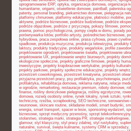
oprogramowanie ERP
,
optyka
,
organizacja domowa
,
organizacja k
humanitarne
,
origami
,
oświetlenie domowe
,
paintball
,
paleniska o
patenty
,
personal branding
,
piekarnictwo domowe
,
pielęgnacja nat
platformy chmurowe
,
platformy edukacyjne
,
płatności mobilne
,
po
aktywne
,
podróże biznesowe
,
podróże budżetowe
,
podróże ekspe
podróże objazdowe
,
podróże z przyczepą
,
pokazy filmowe
,
pomoc
prawna
,
pomoc psychologiczna
,
pompy ciepła w domu
,
porady p
porównywarka lotów
,
portfolio artysty
,
pośrednictwo biznesowe
,
po
hybrydowa
,
praca zespołowa online
,
prasa cyfrowa
,
prawo cywiln
spadkowe
,
produkcja muzyczna
,
produkcja telewizyjna
,
produkty 
laktozy
,
produkty tradycyjne
,
produkty wegańskie
,
profile zawodo
projektowanie ogrodzeń
,
projektowanie światła
,
projektowanie ubr
projektowanie UX
,
projektowanie wnętrz biurowych
,
projekty dom
ekologiczne społeczne
,
projekty graficzne firmowe
,
projekty huma
inwestycyjne
,
projekty krajobrazowe wertykalne
,
projekty kultural
projekty parkowe
,
projekty społeczne edukacyjne
,
projekty wnętrz
przestrzeń coworkingowa
,
przestrzeń kreatywna
,
przestrzeń otwar
przyjazna przestrzeń pracy
,
psy profilaktyka
,
psychoterapia
,
puzz
profilaktyka
,
rehabilitacja domowa
,
reklama natywna
,
relacje medi
w ogrodzie
,
remarketing
,
restauracje premium
,
roboty domowe
,
ro
finanse
,
rośliny doniczkowe pielęgnacja
,
rośliny egzotyczne
,
rowe
domowa
,
rozwój osobisty online
,
rynek lokalny
,
rynek sztuki
,
rynk
techniczny
,
rzeźba
,
scrapbooking
,
SEO techniczne
,
serowarstwo
neuronowe
,
skincare routine
,
składanie modeli
,
smart budynki
,
sma
energia
,
smart transport
,
spacer w lesie
,
sponsoring wydarzeń
,
sp
biznesowe
,
sprzęt medyczny przenośny
,
sprzęt telekonferencyjny
stolarstwo
,
strategia marki
,
strategia PR
,
strategie marketingowe
,
glamour
,
styl klasyczny
,
styl pracy zdalnej
,
styl rustykalny
,
suplem
naturalne
,
survival
,
święta kulinarne
,
systemy CRM w sprzedaży
,