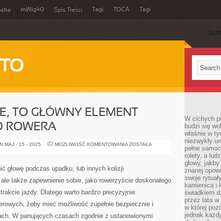
mWig40
Tagi
TOCA
Tagi
bska
Spis Treści
SUB
 TO
, TO GŁÓWNY ELEMENT
W cichych p
O ROWERA
budzi się wo
właśnie w ty
niezwykły ur
RAMY
 MAJ - 15 - 2025
MOŻLIWOŚĆ KOMENTOWANIA
ZOSTAŁA
pełne samoc
ROWEROWE,
TO
rolety, a lud
GŁÓWNY
głowy, jakby
ELEMENT
ić głowę podczas upadku, lub innych kolizji
znanej opow
BUDOWY
CAŁEGO
swoje rytuał
ale także zapewnienie sobie, jako rowerzyście doskonałego
ROWERA
kamienica i
trakcie jazdy. Dlatego warto bardzo precyzyjnie
świadkiem dzi
przez lata w
rowych, żeby mieć możliwość zupełnie bezpiecznie i
w której pozo
jednak każdy
gach. W panujących czasach zgodnie z ustanowionymi