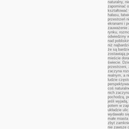
naturalny, 
zapominać o 
kształtować 
hałasu, łatw
przestrzeń n
ekranami i p
zauważenie 
rynku, rozm
odwiedziny w
nad poblisk
niż najbardz
że są bardzi
zostawiają 
mieście dora
świecie. Dzi
przestrzeni,
zaczyna roz
realnym, a n
ludzie częst
perspektywac
coś naturaln
nich zaczyna
pochodzą, po
jeśli wyjadą
potem w zap
układzie uli
wydawało się
małe miasta
zbyt zamknię
nie zawsze 