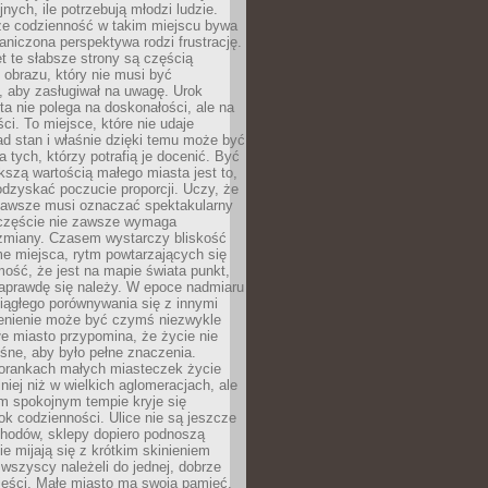
nych, ile potrzebują młodzi ludzie.
 że codzienność w takim miejscu bywa
raniczona perspektywa rodzi frustrację.
 te słabsze strony są częścią
obrazu, który nie musi być
, aby zasługiwał na uwagę. Urok
a nie polega na doskonałości, ale na
ci. To miejsce, które nie udaje
d stan i właśnie dzięki temu może być
a tych, którzy potrafią je docenić. Być
szą wartością małego miasta jest to,
dzyskać poczucie proporcji. Uczy, że
zawsze musi oznaczać spektakularny
częście nie zawsze wymaga
 zmiany. Czasem wystarczy bliskość
me miejsca, rytm powtarzających się
mość, że jest na mapie świata punkt,
naprawdę się należy. W epoce nadmiaru
 ciągłego porównywania się z innymi
zenienie może być czymś niezwykle
e miasto przypomina, że życie nie
śne, aby było pełne znaczenia.
orankach małych miasteczek życie
lniej niż w wielkich aglomeracjach, ale
m spokojnym tempie kryje się
ok codzienności. Ulice nie są jeszcze
hodów, sklepy dopiero podnoszą
zie mijają się z krótkim skinieniem
 wszyscy należeli do jednej, dobrze
ieści. Małe miasto ma swoją pamięć,