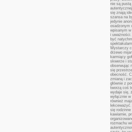
nie są pustą
autentycznej
się znają ide
szansa na b
jedynie ano
osadzonym w
wpisanym w p
i uważności.
być natychm
spektakularn
Wystarczy c
drzewo mija
karmiący goł
skwerze i st
obserwując m
się przestrz
obecność. Cz
zmianą i za
głównie z po
tworzą coś t
wydaje się, 
wyłącznie w 
również mają
lekceważyć. 
się rodzinne 
kawiarnie, p
organizowan
rozmachu wiel
autentycznoś
czują, że u