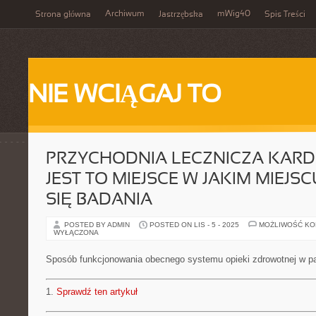
Archiwum
mWig40
Strona główna
Jastrzębska
Spis Treści
NIE WCIĄGAJ TO
PRZYCHODNIA LECZNICZA KARD
JEST TO MIEJSCE W JAKIM MIEJ
SIĘ BADANIA
POSTED BY ADMIN
POSTED ON LIS - 5 - 2025
MOŻLIWOŚĆ K
WYŁĄCZONA
Sposób funkcjonowania obecnego systemu opieki zdrowotnej w p
1.
Sprawdź ten artykuł