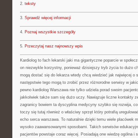
2.
teksty
3.
Sprawdź więcej informacji
4.
Poznaj wszystkie szczegóły
5.
Przeczytaj nasz najnowszy wpis
Kardiolog to fach lekarski jaki ma gigantyczne poparcie w społec
on niezwykle korzystny, ponieważ dzisiejszy tryb życia to dużo ch
mogą dostać się do lekarza wtedy chcą wiedzieć jak najwięcej o
następstwie tego mogą to zrobić przez różnorodne serwisy w jaki
pewno kardiolog Warszawa nie tylko udziela porad swoim pacjent
jakkolwiek także sam się dużo uczy. Nawiązuje liczne kontakty 
zagranicy bowiem ta dyscyplina medycyny szybko się rozwija, c
toczy się tutaj również o właściwy sprzęt który potrafią uregulowa
echo serca warszawa. To naturalnie dzięki temu wiele placówek m
wysoko zaawansowanymi sposobami. Takich serwisów edukacyjny
pacjentów powstaje coraz więcej. Posiadają one wiedzę ogólna i 