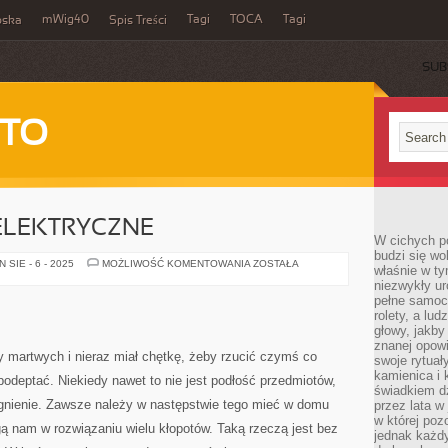
mWig40
Tagi
TOCA
Tagi
bska
Spis Treści
SUB
 TO
ELEKTRYCZNE
W cichych p
budzi się wo
PRZEDŁUŻACZE
SIE - 6 - 2025
MOŻLIWOŚĆ KOMENTOWANIA
ZOSTAŁA
właśnie w ty
ELEKTRYCZNE
niezwykły ur
pełne samoc
rolety, a lud
głowy, jakby
znanej opow
y martwych i nieraz miał chętkę, żeby rzucić czymś co
swoje rytuał
kamienica i
podeptać. Niekiedy nawet to nie jest podłość przedmiotów,
świadkiem dzi
targnienie. Zawsze należy w następstwie tego mieć w domu
przez lata w
w której pozo
ą nam w rozwiązaniu wielu kłopotów. Taką rzeczą jest bez
jednak każdy