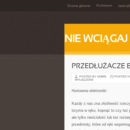
Archiwum
Strona główna
Jastrzę
NIE WCIĄGAJ
PRZEDŁUŻACZE 
POSTED BY ADMIN
POSTED ON 
WYŁĄCZONA
Hurtownia elektroniki
Każdy z nas zna złośliwość rzecz
trzyma w ręku, kopnąć to czy też 
ale tylko nieścisłość lub też roz
przedmioty, które od ręki wspomog