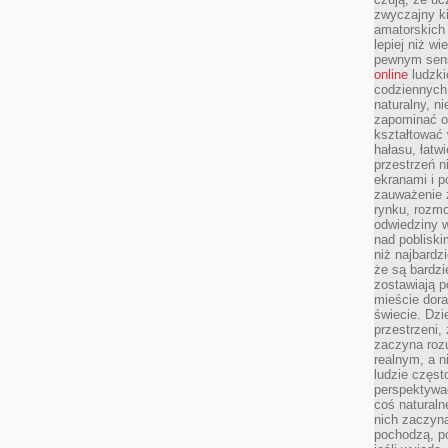
zwyczajny k
amatorskich 
lepiej niż w
pewnym sensi
online
ludzki
codziennych 
naturalny, 
zapominać o 
kształtować 
hałasu, łatw
przestrzeń n
ekranami i p
zauważenie 
rynku, rozm
odwiedziny w
nad poblisk
niż najbardz
że są bardzi
zostawiają 
mieście dora
świecie. Dzi
przestrzeni,
zaczyna roz
realnym, a n
ludzie częst
perspektywac
coś naturaln
nich zaczyna
pochodzą, po