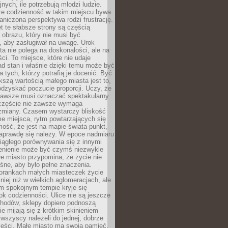
nych, ile potrzebują młodzi ludzie.
 że codzienność w takim miejscu bywa
raniczona perspektywa rodzi frustrację.
 te słabsze strony są częścią
obrazu, który nie musi być
, aby zasługiwał na uwagę. Urok
a nie polega na doskonałości, ale na
ci. To miejsce, które nie udaje
d stan i właśnie dzięki temu może być
a tych, którzy potrafią je docenić. Być
szą wartością małego miasta jest to,
dzyskać poczucie proporcji. Uczy, że
zawsze musi oznaczać spektakularny
częście nie zawsze wymaga
 zmiany. Czasem wystarczy bliskość
me miejsca, rytm powtarzających się
mość, że jest na mapie świata punkt,
naprawdę się należy. W epoce nadmiaru
 ciągłego porównywania się z innymi
zenienie może być czymś niezwykle
e miasto przypomina, że życie nie
śne, aby było pełne znaczenia.
orankach małych miasteczek życie
lniej niż w wielkich aglomeracjach, ale
m spokojnym tempie kryje się
ok codzienności. Ulice nie są jeszcze
hodów, sklepy dopiero podnoszą
zie mijają się z krótkim skinieniem
 wszyscy należeli do jednej, dobrze
ieści. Małe miasto ma swoją pamięć,