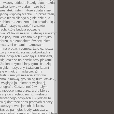
y i własny oddech. Każdy plac, każda
 każda ławka w parku może być
esiątek historii, które splatają się
 jedną wspólną tkankę. To przestrzeń,
rnie nic wielkiego się nie dzieje, a
 dzień ma znaczenie, bo składa się z
otkań, przyzwyczajeń i znaków
ych, które budują poczucie
twa. W takim miejscu łatwiej zauważyć
się pory roku. Wiosna nie jest tylko
darzu, ale zapachem świeżej ziemi,
otwartymi oknami i rozmowami
i na progach domów. Lato oznacza
zory, gwar dzieci na podwórkach i
y bez pośpiechu wracają z zakupami,
się jeszcze na chwilę przy piekarni
 Jesień przynosi inny rytm, bardziej
iękki, nasycony światłem latarni
się w mokrym asfalcie. Zima
trafi w małym mieście stworzyć
emal filmową, gdy śnieg tłumi dźwięki,
 wygląda jak element większej,
cenografii. Codzienność w małym
 niedoceniana przez tych, którzy
i się do ciągłego ruchu, wielości
eustannego pośpiechu. A jednak to
atwiej dostrzec sens prostych rzeczy.
awczyni wie, jaki chleb lubisz
 Sąsiad pamięta, kiedy wracasz z
nosz potrafi zamienić dwa zdania, które