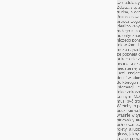
czy edukacyj
Zdarza się,
trudna, a og
Jednak nawet
prawdziwego 
idealizowany
małego miast
autentycznoś
niczego pona
tak ważne dl
może najwięk
że pozwala o
sukces nie 
awans, a sz
nieustannej
ludzi, znajo
dni i świado
do którego 
informacji i
takie zakor
cennym. Mał
musi być gło
W cichych p
budzi się wo
właśnie w ty
niezwykły ur
pełne samoc
rolety, a lud
głowy, jakby
znanej opow