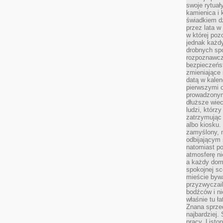
swoje rytuał
kamienica i
świadkiem dzi
przez lata w
w której pozo
jednak każdy
drobnych sp
rozpoznawcz
bezpieczeńs
zmieniające 
datą w kalen
pierwszymi 
prowadzonym
dłuższe wiec
ludzi, którz
zatrzymując 
albo kiosku.
zamyślony, m
odbijającym 
natomiast po
atmosferę ni
a każdy dom
spokojnej s
mieście bywa
przyzwyczail
bodźców i ni
właśnie tu ł
Znana sprzed
najbardziej.
pracy. Listo