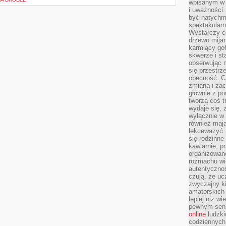
wpisanym w p
i uważności.
być natychm
spektakularn
Wystarczy c
drzewo mija
karmiący goł
skwerze i st
obserwując m
się przestrz
obecność. Cz
zmianą i za
głównie z po
tworzą coś t
wydaje się, 
wyłącznie w 
również mają
lekceważyć. 
się rodzinne 
kawiarnie, p
organizowan
rozmachu wiel
autentycznoś
czują, że u
zwyczajny k
amatorskich 
lepiej niż w
pewnym sensi
online
ludzki
codziennych 