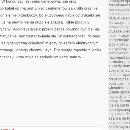
drobnych sp
y. W końcu czy jest sens denerwować się oraz
rozpoznawcz
o kabel od niej jest o pięć centymetrów za krótki oraz nie
bezpieczeńs
zmieniające 
ich się nie przeskoczy, bo służbowego kabla od drukarki się
datą w kalen
o już na pewno nie na dużo się zdadzą. Takie produkty
pierwszymi 
prowadzonym
tryczny. Wykorzystanie z przedłużacza powinno być dla nas
dłuższe wiec
ludzi, którz
atycznie, bez zastanawiania się. W ostateczności do tego
zatrzymując 
ć za gigantyczną odległość między gniazdem elektrycznym
albo kiosku.
zamyślony, m
rycznego, którego chcemy użyć. Postępując zgodnie z logiką
odbijającym 
z rzeczy, które mają za zadanie wspierać nam w
natomiast po
atmosferę ni
a każdy dom
spokojnej s
mieście bywa
przyzwyczail
bodźców i ni
właśnie tu ł
Znana sprzed
najbardziej.
pracy. Listo
nie są pustą
autentycznej
się znają ide
szansa na b
jedynie ano
osadzonym w
NA DRODZE