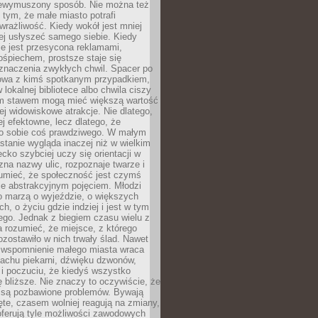
niewymuszony sposób. Nie można też
tym, że małe miasto potrafi
wrażliwość. Kiedy wokół jest mniej
iej usłyszeć samego siebie. Kiedy
ie jest przesycona reklamami,
ośpiechem, prostsze staje się
znaczenia zwykłych chwil. Spacer po
owa z kimś spotkanym przypadkiem,
 lokalnej bibliotece albo chwila ciszy
im stawem mogą mieć większą wartość
iej widowiskowe atrakcje. Nie dlatego,
ej efektowne, lecz dlatego, że
po sobie coś prawdziwego. W małym
stanie wygląda inaczej niż w wielkim
ecko szybciej uczy się orientacji w
 zna nazwy ulic, rozpoznaje twarze i
umieć, że społeczność jest czymś
ie abstrakcyjnym pojęciem. Młodzi
o marzą o wyjeździe, o większych
h, o życiu gdzie indziej i jest w tym
ego. Jednak z biegiem czasu wielu z
 rozumieć, że miejsce, z którego
zostawiło w nich trwały ślad. Nawet
, wspomnienie małego miasta wraca
achu piekarni, dźwięku dzwonów,
c i poczuciu, że kiedyś wszystko
 bliższe. Nie znaczy to oczywiście, że
 są pozbawione problemów. Bywają
te, czasem wolniej reagują na zmiany,
oferują tyle możliwości zawodowych