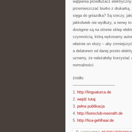
wątpienia przedłużacz elektryczn
przemieszczać biurko z drukarką, b
sięga do gniazdka? Są rzeczy, jak
jakkolwiek nie wydłuży, a nerwy t
dostępne są na stronie sklep elek
czynnością, którą wykonamy autom
właśnie on służy – aby zmniejszy
a delatorem od danej przeto elekt
uznamy, że należałoby korzystać 
normalności.
źródło:
———————————
1.
http://linguaturca.de
2.
wejdź tutaj
3.
pełna publikacja
4.
http://lionsclub-roesrath.de
5.
http://lisa-gehlhaar.de
CATEGORIES:
BEZPIECZEŃSTWO 