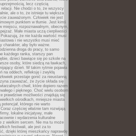
 uprzejmością, lecz częścią
 relacji. Nie chodzi o to, że wszyscy
alnie, ale o to, że istnieje tu większa
ycie zauważonym. Człowiek nie jest
nimowym punktem w tłumie. Jest kimś
 miejscu, rozpoznawalnym, obecnym,
ejzaż. Małe miasta uczą cierpliwości
 Pokazują, że nie każda wartość musi
iastowa i nie wszystko musi mieć
y charakter, aby było ważne.
odzienna droga do pracy, to samo
ne każdego ranka, starszy pan
ębie, dzieci bawiące się po szkole na
arsze osoby, które siedzą na ławkach,
ijający dzień. W takim rytmie pojawia
eń na oddech, refleksję i zwykłą
łowiek przestaje gonić za nieustanną
czyna zauważać, że życie składa się
wtarzalnych chwil, które dopiero razem
rwałego i pięknego. Choć wielu osobom
że prawdziwe możliwości znajdują się
wielkich ośrodkach, mniejsze miasta
 potencjał, którego nie warto
Coraz częściej właśnie tam rozwijają
firmy, lokalne inicjatywy, małe
racownie i wydarzenia kulturalne
e z wielkim sercem. Nie ma tu może
kich festiwali, ale jest za to
ć, dzięki której mieszkańcy naprawdę
czestniczą w czymś własnym. Nawet