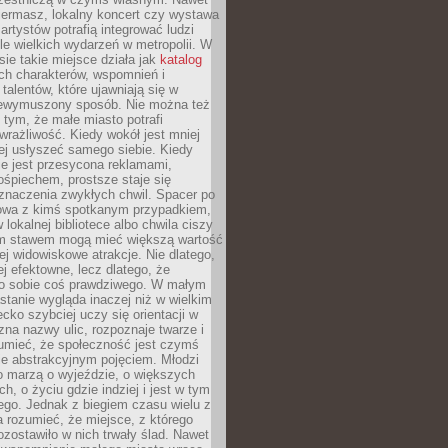
iermasz, lokalny koncert czy wystawa
artystów potrafią integrować ludzi
iele wielkich wydarzeń w metropolii. W
e takie miejsce działa jak
katalog
ch charakterów, wspomnień i
talentów, które ujawniają się w
niewymuszony sposób. Nie można też
tym, że małe miasto potrafi
wrażliwość. Kiedy wokół jest mniej
iej usłyszeć samego siebie. Kiedy
ie jest przesycona reklamami,
ośpiechem, prostsze staje się
znaczenia zwykłych chwil. Spacer po
owa z kimś spotkanym przypadkiem,
 lokalnej bibliotece albo chwila ciszy
im stawem mogą mieć większą wartość
iej widowiskowe atrakcje. Nie dlatego,
ej efektowne, lecz dlatego, że
po sobie coś prawdziwego. W małym
stanie wygląda inaczej niż w wielkim
ecko szybciej uczy się orientacji w
 zna nazwy ulic, rozpoznaje twarze i
umieć, że społeczność jest czymś
ie abstrakcyjnym pojęciem. Młodzi
o marzą o wyjeździe, o większych
h, o życiu gdzie indziej i jest w tym
ego. Jednak z biegiem czasu wielu z
 rozumieć, że miejsce, z którego
zostawiło w nich trwały ślad. Nawet