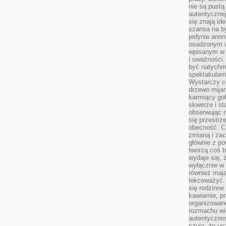
nie są pustą
autentycznej
się znają ide
szansa na b
jedynie ano
osadzonym w
wpisanym w p
i uważności.
być natychm
spektakularn
Wystarczy c
drzewo mija
karmiący goł
skwerze i st
obserwując m
się przestrz
obecność. Cz
zmianą i za
głównie z po
tworzą coś t
wydaje się, 
wyłącznie w 
również mają
lekceważyć. 
się rodzinne 
kawiarnie, p
organizowan
rozmachu wiel
autentycznoś
czują, że u