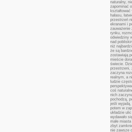
naturalny, 
zapominać o 
kształtować 
hałasu, łatw
przestrzeń n
ekranami i p
zauważenie 
rynku, rozm
odwiedziny w
nad poblisk
niż najbardz
że są bardzi
zostawiają 
mieście dora
świecie. Dzi
przestrzeni,
zaczyna roz
realnym, a n
ludzie częst
perspektywac
coś naturaln
nich zaczyna
pochodzą, po
jeśli wyjadą
potem w zap
układzie uli
wydawało się
małe miasta
zbyt zamknię
nie zawsze 