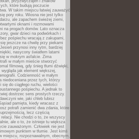
otkań, przyzwyczajeń i znaków
ych, które budują poczucie
twa. W takim miejscu łatwiej zauważyć
się pory roku. Wiosna nie jest tylko
darzu, ale zapachem świeżej ziemi,
otwartymi oknami i rozmowami
i na progach domów. Lato oznacza
zory, gwar dzieci na podwórkach i
y bez pośpiechu wracają z zakupami,
się jeszcze na chwilę przy piekarni
 Jesień przynosi inny rytm, bardziej
iękki, nasycony światłem latarni
się w mokrym asfalcie. Zima
trafi w małym mieście stworzyć
emal filmową, gdy śnieg tłumi dźwięki,
 wygląda jak element większej,
cenografii. Codzienność w małym
 niedoceniana przez tych, którzy
i się do ciągłego ruchu, wielości
eustannego pośpiechu. A jednak to
atwiej dostrzec sens prostych rzeczy.
awczyni wie, jaki chleb lubisz
 Sąsiad pamięta, kiedy wracasz z
nosz potrafi zamienić dwa zdania, które
 uprzejmością, lecz częścią
 relacji. Nie chodzi o to, że wszyscy
alnie, ale o to, że istnieje tu większa
ycie zauważonym. Człowiek nie jest
nimowym punktem w tłumie. Jest kimś
 miejscu, rozpoznawalnym, obecnym,