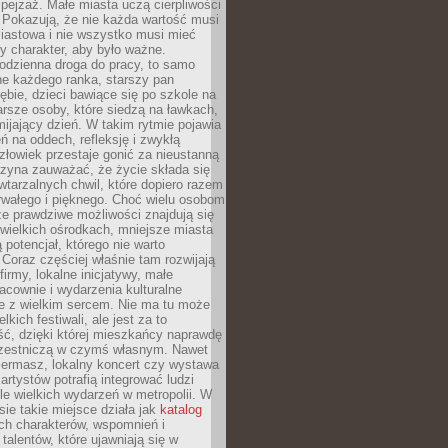
ejzaż. Małe miasta uczą cierpliwości
 Pokazują, że nie każda wartość musi
iastowa i nie wszystko musi mieć
y charakter, aby było ważne.
odzienna droga do pracy, to samo
ne każdego ranka, starszy pan
ębie, dzieci bawiące się po szkole na
arsze osoby, które siedzą na ławkach,
ijający dzień. W takim rytmie pojawia
eń na oddech, refleksję i zwykłą
łowiek przestaje gonić za nieustanną
czyna zauważać, że życie składa się
wtarzalnych chwil, które dopiero razem
rwałego i pięknego. Choć wielu osobom
że prawdziwe możliwości znajdują się
wielkich ośrodkach, mniejsze miasta
 potencjał, którego nie warto
Coraz częściej właśnie tam rozwijają
firmy, lokalne inicjatywy, małe
racownie i wydarzenia kulturalne
e z wielkim sercem. Nie ma tu może
kich festiwali, ale jest za to
ć, dzięki której mieszkańcy naprawdę
czestniczą w czymś własnym. Nawet
iermasz, lokalny koncert czy wystawa
artystów potrafią integrować ludzi
iele wielkich wydarzeń w metropolii. W
e takie miejsce działa jak
katalog
ch charakterów, wspomnień i
talentów, które ujawniają się w