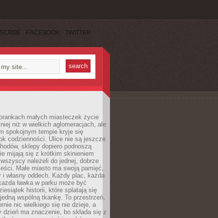
SCRIBE
FACEBOOK
TWITTER
orankach małych miasteczek życie
lniej niż w wielkich aglomeracjach, ale
m spokojnym tempie kryje się
ok codzienności. Ulice nie są jeszcze
hodów, sklepy dopiero podnoszą
zie mijają się z krótkim skinieniem
 wszyscy należeli do jednej, dobrze
ieści. Małe miasto ma swoją pamięć,
y i własny oddech. Każdy plac, każda
 każda ławka w parku może być
esiątek historii, które splatają się
 jedną wspólną tkankę. To przestrzeń,
rnie nic wielkiego się nie dzieje, a
 dzień ma znaczenie, bo składa się z