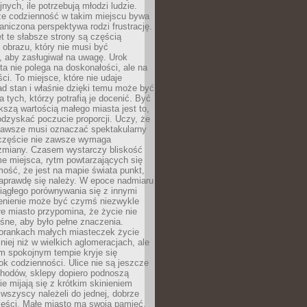
nych, ile potrzebują młodzi ludzie.
 że codzienność w takim miejscu bywa
raniczona perspektywa rodzi frustrację.
 te słabsze strony są częścią
obrazu, który nie musi być
, aby zasługiwał na uwagę. Urok
a nie polega na doskonałości, ale na
ci. To miejsce, które nie udaje
d stan i właśnie dzięki temu może być
a tych, którzy potrafią je docenić. Być
szą wartością małego miasta jest to,
dzyskać poczucie proporcji. Uczy, że
zawsze musi oznaczać spektakularny
częście nie zawsze wymaga
 zmiany. Czasem wystarczy bliskość
me miejsca, rytm powtarzających się
mość, że jest na mapie świata punkt,
naprawdę się należy. W epoce nadmiaru
 ciągłego porównywania się z innymi
zenienie może być czymś niezwykle
e miasto przypomina, że życie nie
śne, aby było pełne znaczenia.
orankach małych miasteczek życie
lniej niż w wielkich aglomeracjach, ale
m spokojnym tempie kryje się
ok codzienności. Ulice nie są jeszcze
hodów, sklepy dopiero podnoszą
zie mijają się z krótkim skinieniem
 wszyscy należeli do jednej, dobrze
ieści. Małe miasto ma swoją pamięć,