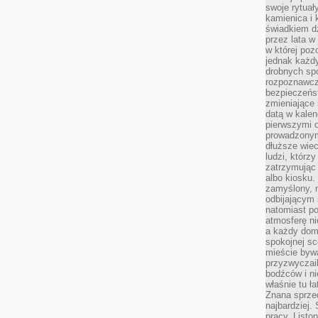
swoje rytuał
kamienica i
świadkiem dzi
przez lata w
w której pozo
jednak każdy
drobnych sp
rozpoznawcz
bezpieczeńs
zmieniające 
datą w kalen
pierwszymi 
prowadzonym
dłuższe wiec
ludzi, którz
zatrzymując 
albo kiosku.
zamyślony, m
odbijającym 
natomiast po
atmosferę ni
a każdy dom
spokojnej s
mieście bywa
przyzwyczail
bodźców i ni
właśnie tu ł
Znana sprzed
najbardziej.
pracy. Listo