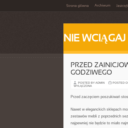
Archiwum
Strona główna
Jastrzę
NIE WCIĄGAJ
PRZED ZAINICJ
GODZIWEGO
POSTED BY ADMIN
POSTED ON
WYŁĄCZONA
Przed zaczęciem poszukiwań sto
Nawet w eleganckich sklepach mo
zestawów mebli z poprzednich sezo
najpewniej nie będzie to miało na