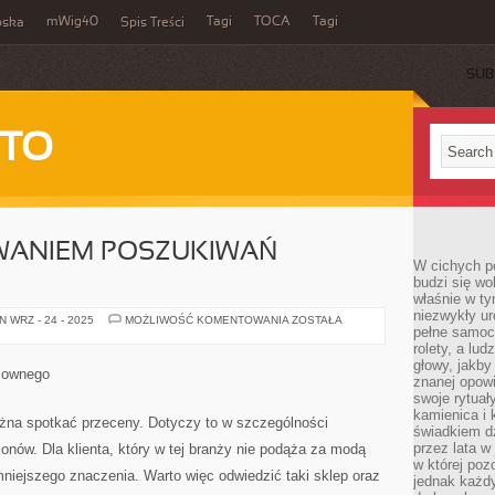
mWig40
Tagi
TOCA
Tagi
bska
Spis Treści
SUB
 TO
OWANIEM POSZUKIWAŃ
W cichych p
budzi się wo
właśnie w ty
niezwykły ur
PRZED
 WRZ - 24 - 2025
MOŻLIWOŚĆ KOMENTOWANIA
ZOSTAŁA
pełne samoc
ZAINICJOWANIEM
POSZUKIWAŃ
rolety, a lud
GODZIWEGO
głowy, jakby
sownego
znanej opow
swoje rytuał
kamienica i
żna spotkać przeceny. Dotyczy to w szczególności
świadkiem dzi
przez lata w
nów. Dla klienta, który w tej branży nie podąża za modą
w której pozo
jmniejszego znaczenia. Warto więc odwiedzić taki sklep oraz
jednak każdy