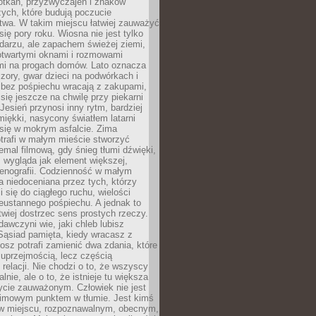
otkań, przyzwyczajeń i znaków
ych, które budują poczucie
twa. W takim miejscu łatwiej zauważyć
się pory roku. Wiosna nie jest tylko
darzu, ale zapachem świeżej ziemi,
otwartymi oknami i rozmowami
i na progach domów. Lato oznacza
zory, gwar dzieci na podwórkach i
y bez pośpiechu wracają z zakupami,
się jeszcze na chwilę przy piekarni
 Jesień przynosi inny rytm, bardziej
iękki, nasycony światłem latarni
się w mokrym asfalcie. Zima
trafi w małym mieście stworzyć
emal filmową, gdy śnieg tłumi dźwięki,
 wygląda jak element większej,
cenografii. Codzienność w małym
 niedoceniana przez tych, którzy
i się do ciągłego ruchu, wielości
eustannego pośpiechu. A jednak to
atwiej dostrzec sens prostych rzeczy.
awczyni wie, jaki chleb lubisz
 Sąsiad pamięta, kiedy wracasz z
nosz potrafi zamienić dwa zdania, które
 uprzejmością, lecz częścią
 relacji. Nie chodzi o to, że wszyscy
alnie, ale o to, że istnieje tu większa
ycie zauważonym. Człowiek nie jest
nimowym punktem w tłumie. Jest kimś
 miejscu, rozpoznawalnym, obecnym,