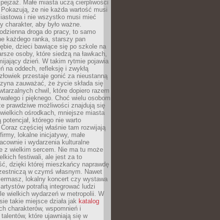
ejzaż. Małe miasta uczą cierpliwości
 Pokazują, że nie każda wartość musi
iastowa i nie wszystko musi mieć
y charakter, aby było ważne.
odzienna droga do pracy, to samo
ne każdego ranka, starszy pan
ębie, dzieci bawiące się po szkole na
arsze osoby, które siedzą na ławkach,
ijający dzień. W takim rytmie pojawia
eń na oddech, refleksję i zwykłą
łowiek przestaje gonić za nieustanną
czyna zauważać, że życie składa się
wtarzalnych chwil, które dopiero razem
rwałego i pięknego. Choć wielu osobom
że prawdziwe możliwości znajdują się
wielkich ośrodkach, mniejsze miasta
 potencjał, którego nie warto
Coraz częściej właśnie tam rozwijają
firmy, lokalne inicjatywy, małe
racownie i wydarzenia kulturalne
e z wielkim sercem. Nie ma tu może
kich festiwali, ale jest za to
ć, dzięki której mieszkańcy naprawdę
czestniczą w czymś własnym. Nawet
iermasz, lokalny koncert czy wystawa
artystów potrafią integrować ludzi
iele wielkich wydarzeń w metropolii. W
e takie miejsce działa jak
katalog
ch charakterów, wspomnień i
talentów, które ujawniają się w