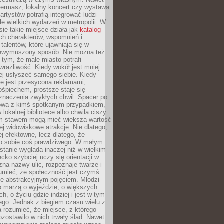
iermasz, lokalny koncert czy wystawa
artystów potrafią integrować ludzi
iele wielkich wydarzeń w metropolii. W
e takie miejsce działa jak
katalog
ch charakterów, wspomnień i
talentów, które ujawniają się w
niewymuszony sposób. Nie można też
tym, że małe miasto potrafi
wrażliwość. Kiedy wokół jest mniej
iej usłyszeć samego siebie. Kiedy
ie jest przesycona reklamami,
ośpiechem, prostsze staje się
znaczenia zwykłych chwil. Spacer po
owa z kimś spotkanym przypadkiem,
 lokalnej bibliotece albo chwila ciszy
im stawem mogą mieć większą wartość
iej widowiskowe atrakcje. Nie dlatego,
ej efektowne, lecz dlatego, że
po sobie coś prawdziwego. W małym
stanie wygląda inaczej niż w wielkim
ecko szybciej uczy się orientacji w
 zna nazwy ulic, rozpoznaje twarze i
umieć, że społeczność jest czymś
ie abstrakcyjnym pojęciem. Młodzi
o marzą o wyjeździe, o większych
h, o życiu gdzie indziej i jest w tym
ego. Jednak z biegiem czasu wielu z
 rozumieć, że miejsce, z którego
zostawiło w nich trwały ślad. Nawet