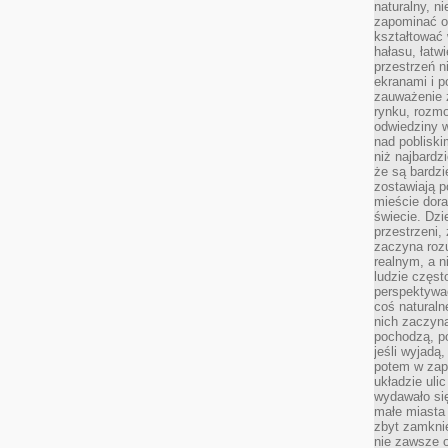
naturalny, 
zapominać o 
kształtować 
hałasu, łatw
przestrzeń n
ekranami i p
zauważenie 
rynku, rozm
odwiedziny w
nad poblisk
niż najbardz
że są bardzi
zostawiają 
mieście dora
świecie. Dzi
przestrzeni,
zaczyna roz
realnym, a n
ludzie częst
perspektywac
coś naturaln
nich zaczyna
pochodzą, po
jeśli wyjadą
potem w zap
układzie uli
wydawało się
małe miasta
zbyt zamknię
nie zawsze 