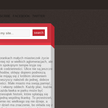
SCRIBE
FACEBOOK
TWITTER
orankach małych miasteczek życie
lniej niż w wielkich aglomeracjach, ale
m spokojnym tempie kryje się
ok codzienności. Ulice nie są jeszcze
hodów, sklepy dopiero podnoszą
zie mijają się z krótkim skinieniem
 wszyscy należeli do jednej, dobrze
ieści. Małe miasto ma swoją pamięć,
y i własny oddech. Każdy plac, każda
 każda ławka w parku może być
esiątek historii, które splatają się
 jedną wspólną tkankę. To przestrzeń,
rnie nic wielkiego się nie dzieje, a
 dzień ma znaczenie, bo składa się z