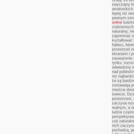
zwyczajny k
amatorskich 
lepiej niż w
pewnym sensi
online
ludzki
codziennych 
naturalny, 
zapominać o 
kształtować 
hałasu, łatw
przestrzeń n
ekranami i p
zauważenie 
rynku, rozm
odwiedziny w
nad poblisk
niż najbardz
że są bardzi
zostawiają 
mieście dora
świecie. Dzi
przestrzeni,
zaczyna roz
realnym, a n
ludzie częst
perspektywac
coś naturaln
nich zaczyna
pochodzą, po