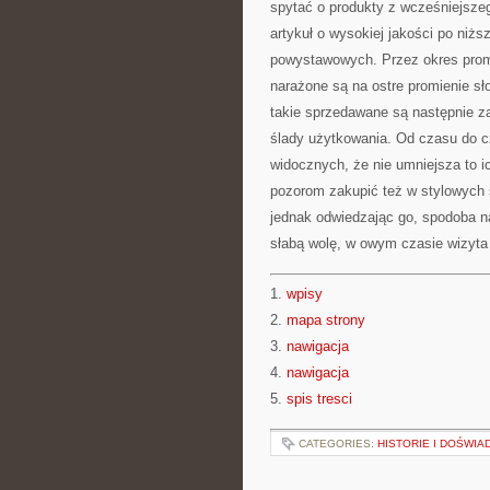
spytać o produkty z wcześniejsze
artykuł o wysokiej jakości po niż
powystawowych. Przez okres promoc
narażone są na ostre promienie sł
takie sprzedawane są następnie za
ślady użytkowania. Od czasu do c
widocznych, że nie umniejsza to 
pozorom zakupić też w stylowych s
jednak odwiedzając go, spodoba 
słabą wolę, w owym czasie wizyta 
1.
wpisy
2.
mapa strony
3.
nawigacja
4.
nawigacja
5.
spis tresci
CATEGORIES:
HISTORIE I DOŚWIA