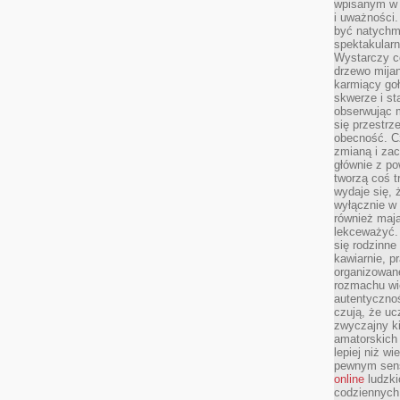
wpisanym w p
i uważności.
być natychm
spektakularn
Wystarczy c
drzewo mija
karmiący goł
skwerze i st
obserwując m
się przestrz
obecność. Cz
zmianą i za
głównie z po
tworzą coś t
wydaje się, 
wyłącznie w 
również mają
lekceważyć. 
się rodzinne 
kawiarnie, p
organizowan
rozmachu wiel
autentycznoś
czują, że u
zwyczajny k
amatorskich 
lepiej niż w
pewnym sensi
online
ludzki
codziennych 