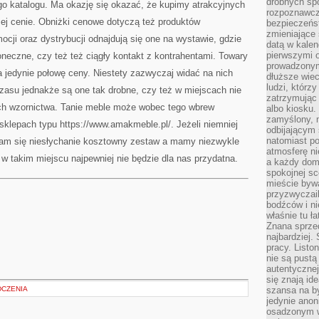
drobnych sp
go katalogu. Ma okazję się okazać, że kupimy atrakcyjnych
rozpoznawcz
szej cenie. Obniżki cenowe dotyczą też produktów
bezpieczeńs
zmieniające 
ji oraz dystrybucji odnajdują się one na wystawie, gdzie
datą w kalen
pierwszymi 
oneczne, czy też też ciągły kontakt z kontrahentami. Towary
prowadzonym
 jedynie połowę ceny. Niestety zazwyczaj widać na nich
dłuższe wiec
ludzi, którz
zasu jednakże są one tak drobne, czy też w miejscach nie
zatrzymując 
ich wzornictwa. Tanie meble może wobec tego wbrew
albo kiosku.
zamyślony, m
klepach typu https://www.amakmeble.pl/. Jeżeli niemniej
odbijającym 
natomiast po
nam się niesłychanie kosztowny zestaw a mamy niezwykle
atmosferę ni
w takim miejscu najpewniej nie będzie dla nas przydatna.
a każdy dom
spokojnej s
mieście bywa
przyzwyczail
bodźców i ni
właśnie tu ł
Znana sprzed
najbardziej.
pracy. Listo
nie są pustą
autentycznej
się znają ide
DCZENIA
szansa na b
jedynie ano
osadzonym w