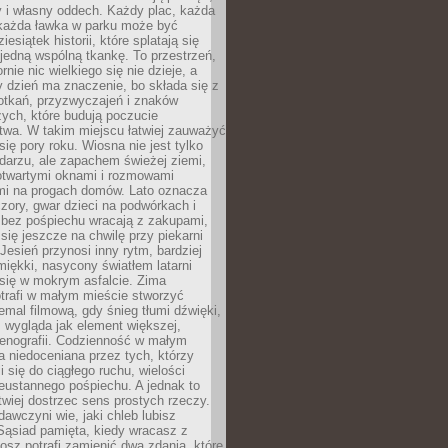
y i własny oddech. Każdy plac, każda
 każda ławka w parku może być
esiątek historii, które splatają się
 jedną wspólną tkankę. To przestrzeń,
rnie nic wielkiego się nie dzieje, a
 dzień ma znaczenie, bo składa się z
otkań, przyzwyczajeń i znaków
ych, które budują poczucie
twa. W takim miejscu łatwiej zauważyć
się pory roku. Wiosna nie jest tylko
darzu, ale zapachem świeżej ziemi,
otwartymi oknami i rozmowami
i na progach domów. Lato oznacza
zory, gwar dzieci na podwórkach i
y bez pośpiechu wracają z zakupami,
się jeszcze na chwilę przy piekarni
 Jesień przynosi inny rytm, bardziej
iękki, nasycony światłem latarni
się w mokrym asfalcie. Zima
trafi w małym mieście stworzyć
emal filmową, gdy śnieg tłumi dźwięki,
 wygląda jak element większej,
cenografii. Codzienność w małym
 niedoceniana przez tych, którzy
i się do ciągłego ruchu, wielości
eustannego pośpiechu. A jednak to
atwiej dostrzec sens prostych rzeczy.
awczyni wie, jaki chleb lubisz
 Sąsiad pamięta, kiedy wracasz z
nosz potrafi zamienić dwa zdania, które