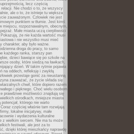
 uprzejmością, lecz częścią
 relacji. Nie chodzi o to, że wszyscy
alnie, ale o to, że istnieje tu większa
ycie zauważonym. Człowiek nie jest
nimowym punktem w tłumie. Jest kimś
 miejscu, rozpoznawalnym, obecnym,
ejzaż. Małe miasta uczą cierpliwości
 Pokazują, że nie każda wartość musi
iastowa i nie wszystko musi mieć
y charakter, aby było ważne.
odzienna droga do pracy, to samo
ne każdego ranka, starszy pan
ębie, dzieci bawiące się po szkole na
arsze osoby, które siedzą na ławkach,
ijający dzień. W takim rytmie pojawia
eń na oddech, refleksję i zwykłą
łowiek przestaje gonić za nieustanną
czyna zauważać, że życie składa się
wtarzalnych chwil, które dopiero razem
rwałego i pięknego. Choć wielu osobom
że prawdziwe możliwości znajdują się
wielkich ośrodkach, mniejsze miasta
 potencjał, którego nie warto
Coraz częściej właśnie tam rozwijają
firmy, lokalne inicjatywy, małe
racownie i wydarzenia kulturalne
e z wielkim sercem. Nie ma tu może
kich festiwali, ale jest za to
ć, dzięki której mieszkańcy naprawdę
czestniczą w czymś własnym. Nawet