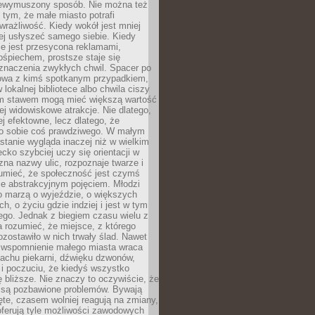
niewymuszony sposób. Nie można też
tym, że małe miasto potrafi
wrażliwość. Kiedy wokół jest mniej
iej usłyszeć samego siebie. Kiedy
ie jest przesycona reklamami,
ośpiechem, prostsze staje się
znaczenia zwykłych chwil. Spacer po
owa z kimś spotkanym przypadkiem,
 lokalnej bibliotece albo chwila ciszy
im stawem mogą mieć większą wartość
iej widowiskowe atrakcje. Nie dlatego,
ej efektowne, lecz dlatego, że
po sobie coś prawdziwego. W małym
stanie wygląda inaczej niż w wielkim
ecko szybciej uczy się orientacji w
 zna nazwy ulic, rozpoznaje twarze i
umieć, że społeczność jest czymś
ie abstrakcyjnym pojęciem. Młodzi
o marzą o wyjeździe, o większych
h, o życiu gdzie indziej i jest w tym
ego. Jednak z biegiem czasu wielu z
 rozumieć, że miejsce, z którego
zostawiło w nich trwały ślad. Nawet
, wspomnienie małego miasta wraca
achu piekarni, dźwięku dzwonów,
c i poczuciu, że kiedyś wszystko
 bliższe. Nie znaczy to oczywiście, że
 są pozbawione problemów. Bywają
te, czasem wolniej reagują na zmiany,
oferują tyle możliwości zawodowych