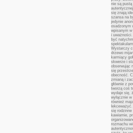
nie są pustą
autentycznej
się znają ide
szansa na b
jedynie ano
osadzonym w
wpisanym w p
i uważności.
być natychm
spektakularn
Wystarczy c
drzewo mija
karmiący goł
skwerze i st
obserwując m
się przestrz
obecność. Cz
zmianą i za
głównie z po
tworzą coś t
wydaje się, 
wyłącznie w 
również mają
lekceważyć. 
się rodzinne 
kawiarnie, p
organizowan
rozmachu wiel
autentycznoś
czują, że u