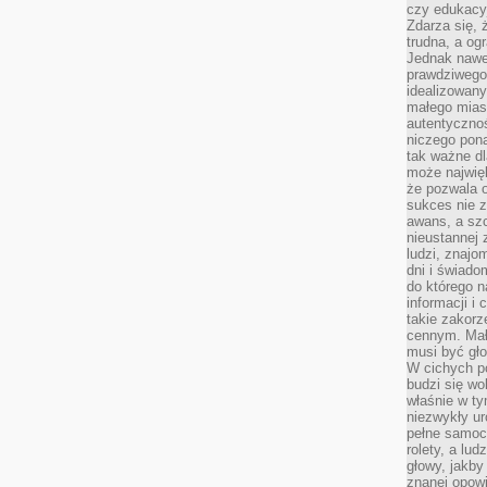
czy edukacyj
Zdarza się,
trudna, a og
Jednak nawet
prawdziwego 
idealizowany
małego miast
autentycznoś
niczego pona
tak ważne dl
może najwięk
że pozwala o
sukces nie 
awans, a sz
nieustannej
ludzi, znajo
dni i świado
do którego 
informacji i
takie zakor
cennym. Mał
musi być gło
W cichych p
budzi się wo
właśnie w ty
niezwykły ur
pełne samoc
rolety, a lud
głowy, jakby
znanej opow