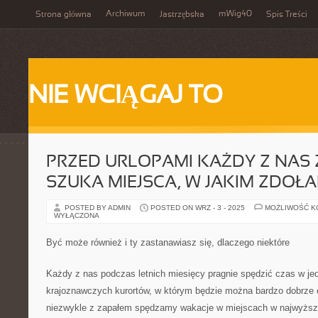
Archiwum
mWig40
Strona główna
Jastrzębska
Spis Treści
NIE WCIĄGAJ TO
PRZED URLOPAMI KAŻDY Z NAS
SZUKA MIEJSCA, W JAKIM ZDOŁ
POSTED BY ADMIN
POSTED ON WRZ - 3 - 2025
MOŻLIWOŚĆ 
WYŁĄCZONA
Być może również i ty zastanawiasz się, dlaczego niektóre
Każdy z nas podczas letnich miesięcy pragnie spędzić czas w je
krajoznawczych kurortów, w którym będzie można bardzo dobrze 
niezwykle z zapałem spędzamy wakacje w miejscach w najwyższ