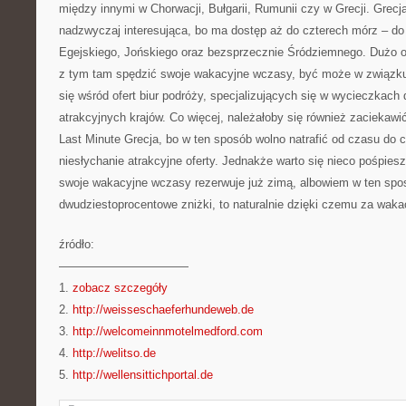
między innymi w Chorwacji, Bułgarii, Rumunii czy w Grecji. Grecja
nadzwyczaj interesująca, bo ma dostęp aż do czterech mórz – do
Egejskiego, Jońskiego oraz bezsprzecznie Śródziemnego. Dużo o
z tym tam spędzić swoje wakacyjne wczasy, być może w związku 
się wśród ofert biur podróży, specjalizujących się w wycieczkach 
atrakcyjnych krajów. Co więcej, należałoby się również zaciekaw
Last Minute Grecja, bo w ten sposób wolno natrafić od czasu do
niesłychanie atrakcyjne oferty. Jednakże warto się nieco pośpie
swoje wakacyjne wczasy rezerwuje już zimą, albowiem w ten spo
dwudziestoprocentowe zniżki, to naturalnie dzięki czemu za waka
źródło:
———————————
1.
zobacz szczegóły
2.
http://weisseschaeferhundeweb.de
3.
http://welcomeinnmotelmedford.com
4.
http://welitso.de
5.
http://wellensittichportal.de