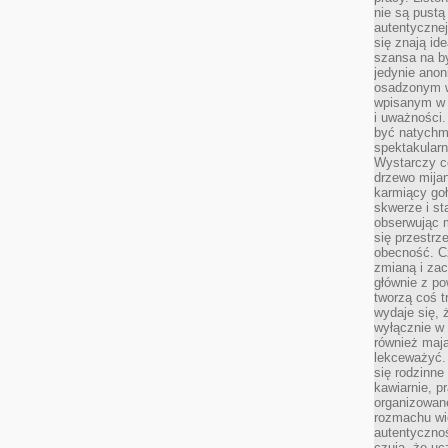
nie są pustą
autentycznej
się znają ide
szansa na b
jedynie ano
osadzonym w
wpisanym w p
i uważności.
być natychm
spektakularn
Wystarczy c
drzewo mija
karmiący goł
skwerze i st
obserwując m
się przestrz
obecność. Cz
zmianą i za
głównie z po
tworzą coś t
wydaje się, 
wyłącznie w 
również mają
lekceważyć. 
się rodzinne 
kawiarnie, p
organizowan
rozmachu wiel
autentycznoś
czują, że u