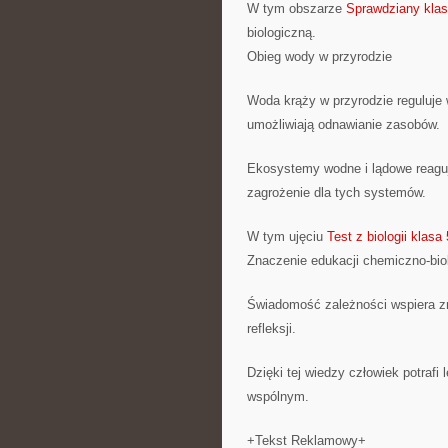
W tym obszarze
Sprawdziany klas
biologiczną.
Obieg wody w przyrodzie
Woda krąży w przyrodzie reguluje 
umożliwiają odnawianie zasobów.
Ekosystemy wodne i lądowe reagu
zagrożenie dla tych systemów.
W tym ujęciu
Test z biologii klasa 
Znaczenie edukacji chemiczno-bio
Świadomość zależności wspiera z
refleksji.
Dzięki tej wiedzy człowiek potrafi
wspólnym.
+Tekst Reklamowy+