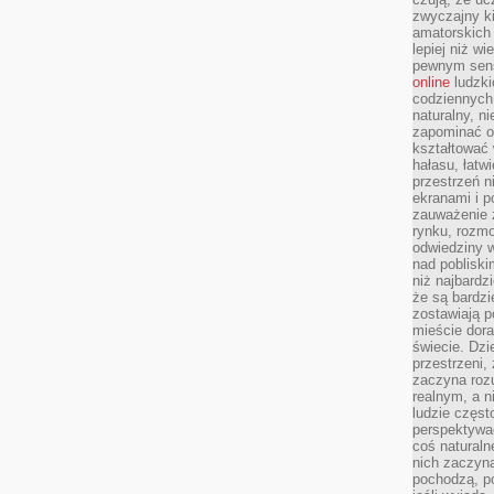
zwyczajny k
amatorskich 
lepiej niż w
pewnym sensi
online
ludzki
codziennych 
naturalny, 
zapominać o 
kształtować 
hałasu, łatw
przestrzeń n
ekranami i p
zauważenie 
rynku, rozm
odwiedziny w
nad poblisk
niż najbardz
że są bardzi
zostawiają 
mieście dora
świecie. Dzi
przestrzeni,
zaczyna roz
realnym, a n
ludzie częst
perspektywac
coś naturaln
nich zaczyna
pochodzą, po