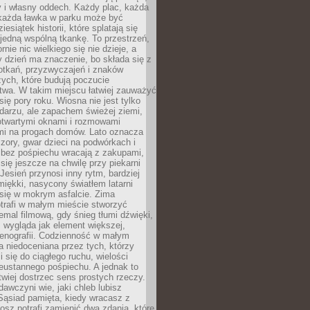
y i własny oddech. Każdy plac, każda
 każda ławka w parku może być
esiątek historii, które splatają się
 jedną wspólną tkankę. To przestrzeń,
rnie nic wielkiego się nie dzieje, a
 dzień ma znaczenie, bo składa się z
otkań, przyzwyczajeń i znaków
ych, które budują poczucie
twa. W takim miejscu łatwiej zauważyć
się pory roku. Wiosna nie jest tylko
darzu, ale zapachem świeżej ziemi,
otwartymi oknami i rozmowami
i na progach domów. Lato oznacza
zory, gwar dzieci na podwórkach i
y bez pośpiechu wracają z zakupami,
się jeszcze na chwilę przy piekarni
 Jesień przynosi inny rytm, bardziej
iękki, nasycony światłem latarni
się w mokrym asfalcie. Zima
trafi w małym mieście stworzyć
emal filmową, gdy śnieg tłumi dźwięki,
 wygląda jak element większej,
cenografii. Codzienność w małym
 niedoceniana przez tych, którzy
i się do ciągłego ruchu, wielości
eustannego pośpiechu. A jednak to
atwiej dostrzec sens prostych rzeczy.
awczyni wie, jaki chleb lubisz
 Sąsiad pamięta, kiedy wracasz z
nosz potrafi zamienić dwa zdania, które