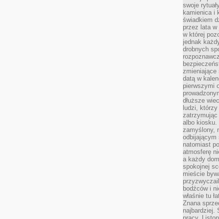
swoje rytuał
kamienica i
świadkiem dzi
przez lata w
w której pozo
jednak każdy
drobnych sp
rozpoznawcz
bezpieczeńs
zmieniające 
datą w kalen
pierwszymi 
prowadzonym
dłuższe wiec
ludzi, którz
zatrzymując 
albo kiosku.
zamyślony, m
odbijającym 
natomiast po
atmosferę ni
a każdy dom
spokojnej s
mieście bywa
przyzwyczail
bodźców i ni
właśnie tu ł
Znana sprzed
najbardziej.
pracy. Listo