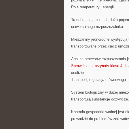
pozwala lepiej interpretować zjawi
Rola temperatury i energii
Ta substancja posiada duża pojemn
uniwersalnego rozpuszczalnika.
Mieszaniny jednorodne występują 
transportowane przez ciecz umożl
Analiza procesów rozpuszczania je
Sprawdzian z przyrody klasa 4 dz
analizie.
Transport, regulacja i równowaga
System biologiczny w dużej mierze
transportują substancje odżywcze.
Kontrola gospodarki wodnej jest n
prowadzić do problemów zdrowotn