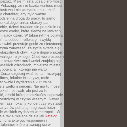
ejzaż. Małe miasta uczą cierpliwości
 Pokazują, że nie każda wartość musi
iastowa i nie wszystko musi mieć
y charakter, aby było ważne.
odzienna droga do pracy, to samo
ne każdego ranka, starszy pan
ębie, dzieci bawiące się po szkole na
arsze osoby, które siedzą na ławkach,
ijający dzień. W takim rytmie pojawia
eń na oddech, refleksję i zwykłą
łowiek przestaje gonić za nieustanną
czyna zauważać, że życie składa się
wtarzalnych chwil, które dopiero razem
rwałego i pięknego. Choć wielu osobom
że prawdziwe możliwości znajdują się
wielkich ośrodkach, mniejsze miasta
 potencjał, którego nie warto
Coraz częściej właśnie tam rozwijają
firmy, lokalne inicjatywy, małe
racownie i wydarzenia kulturalne
e z wielkim sercem. Nie ma tu może
kich festiwali, ale jest za to
ć, dzięki której mieszkańcy naprawdę
czestniczą w czymś własnym. Nawet
iermasz, lokalny koncert czy wystawa
artystów potrafią integrować ludzi
iele wielkich wydarzeń w metropolii. W
e takie miejsce działa jak
katalog
ch charakterów, wspomnień i
talentów, które ujawniają się w