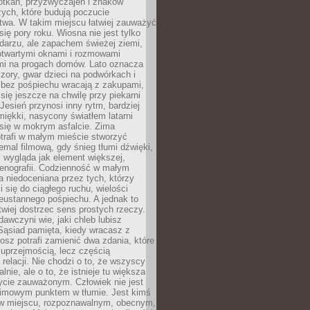
otkań, przyzwyczajeń i znaków
ych, które budują poczucie
twa. W takim miejscu łatwiej zauważyć
się pory roku. Wiosna nie jest tylko
darzu, ale zapachem świeżej ziemi,
otwartymi oknami i rozmowami
i na progach domów. Lato oznacza
zory, gwar dzieci na podwórkach i
y bez pośpiechu wracają z zakupami,
się jeszcze na chwilę przy piekarni
 Jesień przynosi inny rytm, bardziej
iękki, nasycony światłem latarni
się w mokrym asfalcie. Zima
trafi w małym mieście stworzyć
emal filmową, gdy śnieg tłumi dźwięki,
 wygląda jak element większej,
cenografii. Codzienność w małym
 niedoceniana przez tych, którzy
i się do ciągłego ruchu, wielości
eustannego pośpiechu. A jednak to
atwiej dostrzec sens prostych rzeczy.
awczyni wie, jaki chleb lubisz
 Sąsiad pamięta, kiedy wracasz z
nosz potrafi zamienić dwa zdania, które
 uprzejmością, lecz częścią
 relacji. Nie chodzi o to, że wszyscy
alnie, ale o to, że istnieje tu większa
ycie zauważonym. Człowiek nie jest
nimowym punktem w tłumie. Jest kimś
 miejscu, rozpoznawalnym, obecnym,