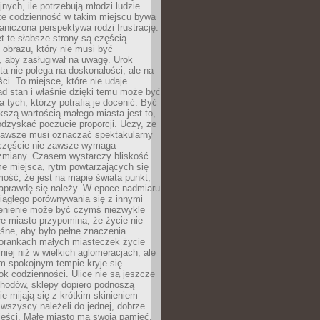
nych, ile potrzebują młodzi ludzie.
 że codzienność w takim miejscu bywa
raniczona perspektywa rodzi frustrację.
 te słabsze strony są częścią
obrazu, który nie musi być
, aby zasługiwał na uwagę. Urok
a nie polega na doskonałości, ale na
ci. To miejsce, które nie udaje
d stan i właśnie dzięki temu może być
a tych, którzy potrafią je docenić. Być
szą wartością małego miasta jest to,
dzyskać poczucie proporcji. Uczy, że
zawsze musi oznaczać spektakularny
częście nie zawsze wymaga
 zmiany. Czasem wystarczy bliskość
me miejsca, rytm powtarzających się
mość, że jest na mapie świata punkt,
naprawdę się należy. W epoce nadmiaru
 ciągłego porównywania się z innymi
zenienie może być czymś niezwykle
e miasto przypomina, że życie nie
śne, aby było pełne znaczenia.
orankach małych miasteczek życie
lniej niż w wielkich aglomeracjach, ale
m spokojnym tempie kryje się
ok codzienności. Ulice nie są jeszcze
hodów, sklepy dopiero podnoszą
zie mijają się z krótkim skinieniem
 wszyscy należeli do jednej, dobrze
ieści. Małe miasto ma swoją pamięć,