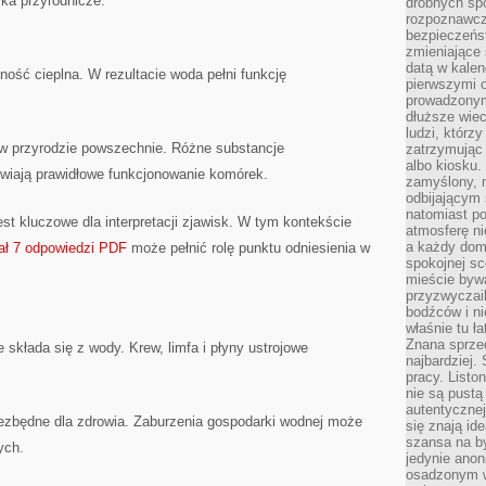
ska przyrodnicze.
drobnych sp
rozpoznawcz
bezpieczeńs
zmieniające 
datą w kalen
ość cieplna. W rezultacie woda pełni funkcję
pierwszymi 
prowadzonym
dłuższe wiec
ludzi, którz
w przyrodzie powszechnie. Różne substancje
zatrzymując 
albo kiosku.
iwiają prawidłowe funkcjonowanie komórek.
zamyślony, m
odbijającym 
natomiast po
st kluczowe dla interpretacji zjawisk. W tym kontekście
atmosferę ni
a każdy dom
iał 7 odpowiedzi PDF
może pełnić rolę punktu odniesienia w
spokojnej s
mieście bywa
przyzwyczail
bodźców i ni
właśnie tu ł
Znana sprzed
 składa się z wody. Krew, limfa i płyny ustrojowe
najbardziej.
pracy. Listo
nie są pustą
autentycznej
iezbędne dla zdrowia. Zaburzenia gospodarki wodnej może
się znają ide
szansa na b
ych.
jedynie ano
osadzonym w