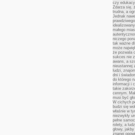
czy edukacyj
Zdarza się,
trudna, a og
Jednak nawet
prawdziwego 
idealizowany
małego miast
autentycznoś
niczego pona
tak ważne dl
może najwięk
że pozwala o
sukces nie 
awans, a sz
nieustannej
ludzi, znajo
dni i świado
do którego 
informacji i
takie zakor
cennym. Mał
musi być gło
W cichych p
budzi się wo
właśnie w ty
niezwykły ur
pełne samoc
rolety, a lud
głowy, jakby
znanej opow