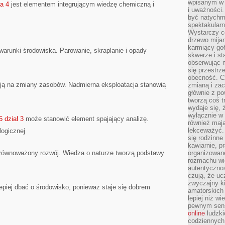
wpisanym w p
a 4
jest elementem integrującym wiedzę chemiczną i
i uważności.
być natychm
spektakularn
Wystarczy c
drzewo mija
karmiący goł
warunki środowiska. Parowanie, skraplanie i opady
skwerze i st
obserwując m
się przestrz
obecność. Cz
ją na zmiany zasobów. Nadmierna eksploatacja stanowią
zmianą i za
głównie z po
tworzą coś t
wydaje się, 
wyłącznie w 
5 dział 3
może stanowić element spajający analizę.
również mają
lekceważyć. 
logicznej
się rodzinne 
kawiarnie, p
równoważony rozwój. Wiedza o naturze tworzą podstawy
organizowan
rozmachu wiel
autentycznoś
czują, że u
zwyczajny k
 lepiej dbać o środowisko, ponieważ staje się dobrem
amatorskich 
lepiej niż w
pewnym sensi
online
ludzki
codziennych 