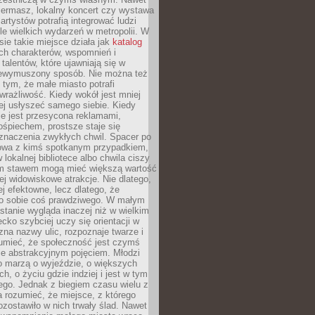
iermasz, lokalny koncert czy wystawa
artystów potrafią integrować ludzi
iele wielkich wydarzeń w metropolii. W
e takie miejsce działa jak
katalog
ch charakterów, wspomnień i
talentów, które ujawniają się w
niewymuszony sposób. Nie można też
tym, że małe miasto potrafi
wrażliwość. Kiedy wokół jest mniej
iej usłyszeć samego siebie. Kiedy
ie jest przesycona reklamami,
ośpiechem, prostsze staje się
znaczenia zwykłych chwil. Spacer po
owa z kimś spotkanym przypadkiem,
 lokalnej bibliotece albo chwila ciszy
im stawem mogą mieć większą wartość
iej widowiskowe atrakcje. Nie dlatego,
ej efektowne, lecz dlatego, że
po sobie coś prawdziwego. W małym
stanie wygląda inaczej niż w wielkim
ecko szybciej uczy się orientacji w
 zna nazwy ulic, rozpoznaje twarze i
umieć, że społeczność jest czymś
ie abstrakcyjnym pojęciem. Młodzi
o marzą o wyjeździe, o większych
h, o życiu gdzie indziej i jest w tym
ego. Jednak z biegiem czasu wielu z
 rozumieć, że miejsce, z którego
zostawiło w nich trwały ślad. Nawet