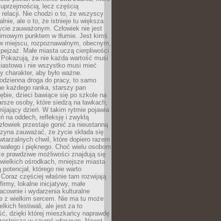
 uprzejmością, lecz częścią
 relacji. Nie chodzi o to, że wszyscy
alnie, ale o to, że istnieje tu większa
ycie zauważonym. Człowiek nie jest
nimowym punktem w tłumie. Jest kimś
 miejscu, rozpoznawalnym, obecnym,
ejzaż. Małe miasta uczą cierpliwości
 Pokazują, że nie każda wartość musi
iastowa i nie wszystko musi mieć
y charakter, aby było ważne.
odzienna droga do pracy, to samo
ne każdego ranka, starszy pan
ębie, dzieci bawiące się po szkole na
arsze osoby, które siedzą na ławkach,
ijający dzień. W takim rytmie pojawia
eń na oddech, refleksję i zwykłą
łowiek przestaje gonić za nieustanną
czyna zauważać, że życie składa się
wtarzalnych chwil, które dopiero razem
rwałego i pięknego. Choć wielu osobom
że prawdziwe możliwości znajdują się
wielkich ośrodkach, mniejsze miasta
 potencjał, którego nie warto
Coraz częściej właśnie tam rozwijają
firmy, lokalne inicjatywy, małe
racownie i wydarzenia kulturalne
e z wielkim sercem. Nie ma tu może
kich festiwali, ale jest za to
ć, dzięki której mieszkańcy naprawdę
czestniczą w czymś własnym. Nawet