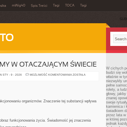
mWig40
Tagi
TOCA
Tagi
bska
Spis Treści
SUB
 TO
EMY W OTACZAJĄCYM ŚWIECIE
W cichych p
budzi się wo
PROCESY
 STY - 9 - 2026
MOŻLIWOŚĆ KOMENTOWANIA
ZOSTAŁA
właśnie w ty
I
niezwykły ur
SYSTEMY
W
pełne samoc
OTACZAJĄCYM
rolety, a lud
ŚWIECIE
głowy, jakby
znanej opow
kcjonowaniu organizmów. Znaczenie tej substancji wpływa
swoje rytuał
kamienica i
świadkiem dzi
przez lata w
w której pozo
 obraz funkcjonowania życia. Świadomość jej znaczenia
jednak każdy