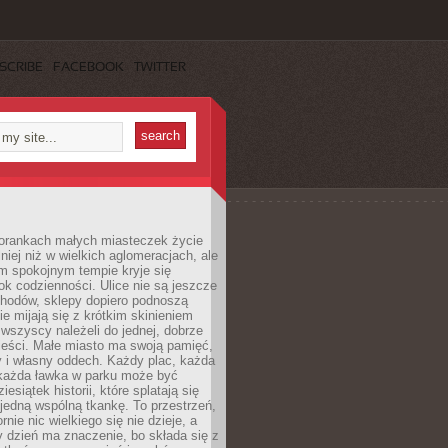
SCRIBE
FACEBOOK
TWITTER
orankach małych miasteczek życie
lniej niż w wielkich aglomeracjach, ale
m spokojnym tempie kryje się
ok codzienności. Ulice nie są jeszcze
hodów, sklepy dopiero podnoszą
zie mijają się z krótkim skinieniem
 wszyscy należeli do jednej, dobrze
ieści. Małe miasto ma swoją pamięć,
y i własny oddech. Każdy plac, każda
 każda ławka w parku może być
esiątek historii, które splatają się
 jedną wspólną tkankę. To przestrzeń,
rnie nic wielkiego się nie dzieje, a
 dzień ma znaczenie, bo składa się z