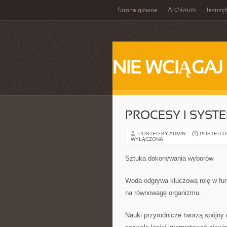
Archiwum
Strona główna
Jastrzę
NIE WCIĄGAJ
PROCESY I SYST
POSTED BY ADMIN
POSTED ON
WYŁĄCZONA
Sztuka dokonywania wyborów
Woda odgrywa kluczową rolę w fun
na równowagę organizmu.
Nauki przyrodnicze tworzą spójny