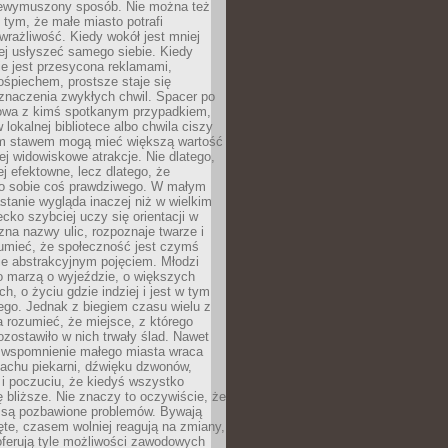
niewymuszony sposób. Nie można też
tym, że małe miasto potrafi
wrażliwość. Kiedy wokół jest mniej
iej usłyszeć samego siebie. Kiedy
ie jest przesycona reklamami,
ośpiechem, prostsze staje się
znaczenia zwykłych chwil. Spacer po
owa z kimś spotkanym przypadkiem,
 lokalnej bibliotece albo chwila ciszy
im stawem mogą mieć większą wartość
iej widowiskowe atrakcje. Nie dlatego,
ej efektowne, lecz dlatego, że
po sobie coś prawdziwego. W małym
stanie wygląda inaczej niż w wielkim
ecko szybciej uczy się orientacji w
 zna nazwy ulic, rozpoznaje twarze i
umieć, że społeczność jest czymś
ie abstrakcyjnym pojęciem. Młodzi
o marzą o wyjeździe, o większych
h, o życiu gdzie indziej i jest w tym
ego. Jednak z biegiem czasu wielu z
 rozumieć, że miejsce, z którego
zostawiło w nich trwały ślad. Nawet
, wspomnienie małego miasta wraca
achu piekarni, dźwięku dzwonów,
c i poczuciu, że kiedyś wszystko
 bliższe. Nie znaczy to oczywiście, że
 są pozbawione problemów. Bywają
te, czasem wolniej reagują na zmiany,
oferują tyle możliwości zawodowych