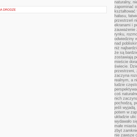
naturalny, 
zapominać o 
NA DRODZE
kształtować 
hałasu, łatw
przestrzeń n
ekranami i p
zauważenie 
rynku, rozm
odwiedziny w
nad poblisk
niż najbardz
że są bardzi
zostawiają 
mieście dora
świecie. Dzi
przestrzeni,
zaczyna roz
realnym, a n
ludzie częst
perspektywac
coś naturaln
nich zaczyna
pochodzą, po
jeśli wyjadą
potem w zap
układzie uli
wydawało się
małe miasta
zbyt zamknię
nie zawsze 