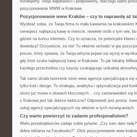
rozwiejemy Twoje wątpliwości i podpowiemy, dlaczego warto posta
pozycjonowanie WWW w Krakowie.
Pozycjonowanie www Kraków – czy to naprawdę aż t
Wyobraź sobie, że Twoja firma to mała kawiarnia na krakowskim
serwujesz najlepszą kawę w mieście, niewiele osób o tym wie, bo 
gdzieś na końcu internetu. Czy to oznacza, że potencjalni klienci 
dowiedzą? Oczywiście, że nie! Tu właśnie wchodzi w grę pozyc
proces, który sprawia, że Twoja witryna pojawi się wyżej w wyni
gdy ktoś szuka najlepszej kawy w Krakowie. To jak lokalny billbo
każdego przechodnia czy turysty szukającego unikalnej atmosfer
Tak samo działa tworzenie stron www agencja specjalizująca się 
tylko kod i design. To strategia, analityka i optymalizacja pod ko
skoro już mowa o słowach kluczowych… czy zastanawiałeś się ki
z Krakowa jest tak dobrze widoczna? Odpowiedź jest prosta: inwe
usług agencji specjalizujących się właśnie w tych rozwiązaniach.
Czy warto powierzyć to zadanie profesjonalistom?
Wielu przedsiębiorców zadaje sobie pytanie: „Czy sam dam radę?”
dobra reklama na Facebooku?”. Otóż pozycjonowanie www kraków t