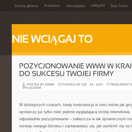
Archiwum
mWig40
Strona główna
Jastrzębska
Spis Treści
NIE WCIĄGAJ TO
POZYCJONOWANIE WWW W KRAK
DO SUKCESU TWOJEJ FIRMY
POSTED BY ADMIN
POSTED ON CZE - 19 - 2025
MOŻLIWOŚĆ 
WYŁĄCZONA
W dzisiejszych czasach, kiedy konkurencja w sieci rośnie jak gr
wystarczy już tylko mieć pięknie wyglądającą stronę internetową
odpowiednie pozycjonowanie – zwłaszcza w tak dynamicznym mie
rozwoju swojego biznesu i zastanawiasz się, jak wyróżnić się na 