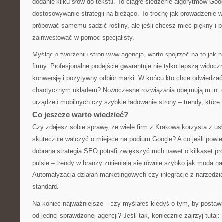
dodanie kilku słów do tekstu. To ciągłe śledzenie algorytmów Goog
dostosowywanie strategii na bieżąco. To trochę jak prowadzenie
próbować samemu sadzić rośliny, ale jeśli chcesz mieć piękny i pl
zainwestować w pomoc specjalisty.
Myśląc o tworzeniu stron www agencja, warto spojrzeć na to jak 
firmy. Profesjonalne podejście gwarantuje nie tylko lepszą widocz
konwersję i pozytywny odbiór marki. W końcu kto chce odwiedzać
chaotycznym układem? Nowoczesne rozwiązania obejmują m.in. 
urządzeń mobilnych czy szybkie ładowanie strony – trendy, któr
Co jeszcze warto wiedzieć?
Czy zdajesz sobie sprawę, że wiele firm z Krakowa korzysta z usł
skutecznie walczyć o miejsce na podium Google? A co jeśli powi
dobrana strategia SEO potrafi zwiększyć ruch nawet o kilkaset p
pulsie – trendy w branży zmieniają się równie szybko jak moda na
Automatyzacja działań marketingowych czy integracje z narzędzia
standard.
Na koniec najważniejsze – czy myślałeś kiedyś o tym, by posta
od jednej sprawdzonej agencji? Jeśli tak, koniecznie zajrzyj tutaj: