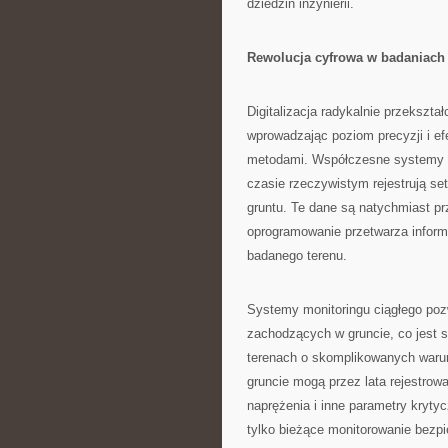
dziedzin inżynierii.
Rewolucja cyfrowa w badaniach
Digitalizacja radykalnie przekszt
wprowadzając poziom precyzji i ef
metodami. Współczesne systemy 
czasie rzeczywistym rejestrują se
gruntu. Te dane są natychmiast pr
oprogramowanie przetwarza inform
badanego terenu.
Systemy monitoringu ciągłego poz
zachodzących w gruncie, co jest s
terenach o skomplikowanych waru
gruncie mogą przez lata rejestrow
naprężenia i inne parametry krytyc
tylko bieżące monitorowanie bezpi