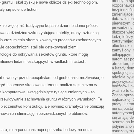
drobnych sp
 gruntu i skał zyskuje nowe oblicze dzięki technologiom,
rozpoznawcz
y się science fiction.
bezpieczeńs
zmieniające 
datą w kalen
pierwszymi 
nie więcej niż tradycyjne kopanie dziur i badanie próbek
prowadzonym
dłuższe wiec
wana dziedzina wykorzystująca satelity, drony, sztuczną
ludzi, którz
we do zrozumienia skomplikowanych procesów zachodzących
zatrzymując 
albo kiosku.
ie geotechniczni stali się detektywami ziemi,
zamyślony, m
ologie do odkrywania sekretów gruntu, które mogą
odbijającym 
natomiast po
lionów ludzi mieszkających w wielkich miastach.
atmosferę ni
a każdy dom
spokojnej s
mieście bywa
t otworzył przed specjalistami od geotechniki możliwości, o
przyzwyczail
rzyć. Laserowe skanowanie terenu, analiza sejsmiczna w
bodźców i ni
właśnie tu ł
e komputerowe uwzględniające tysiące zmiennych – to
Znana sprzed
przewidywanie zachowania gruntu w różnych warunkach. Te
najbardziej.
pracy. Listo
zpieczeństwo konstrukcji, ale również dramatycznie obniżają
nie są pustą
autentycznej
nowanie i eliminację nieprzewidzianych problemów.
się znają ide
szansa na b
jedynie ano
atu, rosnąca urbanizacja i potrzeba budowy na coraz
osadzonym w