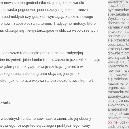
wpisanym w p
 że nowoczesna geotechnika staje się kluczowa dla
i uważności.
ne zjawiska pogodowe, podnoszący się poziom mórz i
być natychm
spektakularn
ch podmokłych czy górskich wymagają zupełnie nowego
Wystarczy c
drzewo mija
entów i zabezpieczania terenu. Tradycyjne metody, które
karmiący goł
cia, okazują się niewystarczające w obliczu współczesnych
skwerze i st
obserwując m
się przestrz
obecność. Cz
zmianą i za
k najnowsze technologie przekształcają tradycyjną
głównie z po
tworzą coś t
 inżynierii, jakie konkretne rozwiązania już dziś zmieniają
wydaje się, 
wyłącznie w 
az jakie perspektywy rozwoju czekają tę branżę w
również mają
aczego specjaliści od gruntu stają się jednymi z
lekceważyć. 
się rodzinne 
eku i jak ich praca wpływa na bezpieczeństwo i komfort
kawiarnie, p
organizowan
rozmachu wiel
autentycznoś
czują, że u
chniki
zwyczajny k
amatorskich 
lepiej niż w
pewnym sensi
z solidnych fundamentów nauk o ziemi, ale jej obecny
online
ludzki
ensywnego rozwoju teoretycznego i praktycznego, który
codziennych 