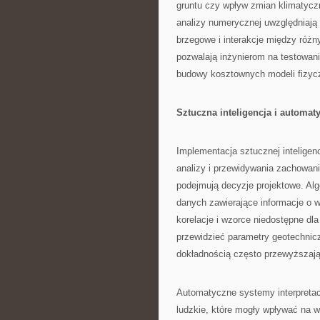
gruntu czy wpływ zmian klimatycz
analizy numerycznej uwzględniają 
brzegowe i interakcje między różn
pozwalają inżynierom na testowan
budowy kosztownych modeli fizyc
Sztuczna inteligencja i automat
Implementacja sztucznej intelige
analizy i przewidywania zachowani
podejmują decyzje projektowe. A
danych zawierające informacje o w
korelacje i wzorce niedostępne dla
przewidzieć parametry geotechnic
dokładnością często przewyższają
Automatyczne systemy interpretacj
ludzkie, które mogły wpływać na w