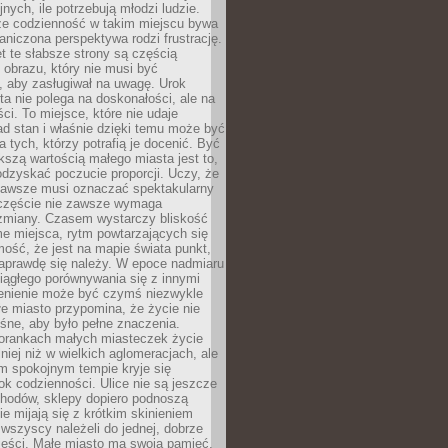
nych, ile potrzebują młodzi ludzie.
 że codzienność w takim miejscu bywa
raniczona perspektywa rodzi frustrację.
 te słabsze strony są częścią
obrazu, który nie musi być
, aby zasługiwał na uwagę. Urok
a nie polega na doskonałości, ale na
ci. To miejsce, które nie udaje
d stan i właśnie dzięki temu może być
a tych, którzy potrafią je docenić. Być
szą wartością małego miasta jest to,
dzyskać poczucie proporcji. Uczy, że
zawsze musi oznaczać spektakularny
częście nie zawsze wymaga
 zmiany. Czasem wystarczy bliskość
me miejsca, rytm powtarzających się
mość, że jest na mapie świata punkt,
naprawdę się należy. W epoce nadmiaru
 ciągłego porównywania się z innymi
zenienie może być czymś niezwykle
e miasto przypomina, że życie nie
śne, aby było pełne znaczenia.
orankach małych miasteczek życie
lniej niż w wielkich aglomeracjach, ale
m spokojnym tempie kryje się
ok codzienności. Ulice nie są jeszcze
hodów, sklepy dopiero podnoszą
zie mijają się z krótkim skinieniem
 wszyscy należeli do jednej, dobrze
ieści. Małe miasto ma swoją pamięć,