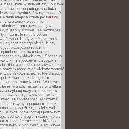
iermasz, lokalny koncert czy wystawa
artystów potrafią integrować ludzi
iele wielkich wydarzeń w metropolii. W
e takie miejsce działa jak
katalog
ch charakterów, wspomnień i
talentów, które ujawniają się w
niewymuszony sposób. Nie można też
tym, że małe miasto potrafi
wrażliwość. Kiedy wokół jest mniej
iej usłyszeć samego siebie. Kiedy
ie jest przesycona reklamami,
ośpiechem, prostsze staje się
znaczenia zwykłych chwil. Spacer po
owa z kimś spotkanym przypadkiem,
 lokalnej bibliotece albo chwila ciszy
im stawem mogą mieć większą wartość
iej widowiskowe atrakcje. Nie dlatego,
ej efektowne, lecz dlatego, że
po sobie coś prawdziwego. W małym
stanie wygląda inaczej niż w wielkim
ecko szybciej uczy się orientacji w
 zna nazwy ulic, rozpoznaje twarze i
umieć, że społeczność jest czymś
ie abstrakcyjnym pojęciem. Młodzi
o marzą o wyjeździe, o większych
h, o życiu gdzie indziej i jest w tym
ego. Jednak z biegiem czasu wielu z
 rozumieć, że miejsce, z którego
zostawiło w nich trwały ślad. Nawet