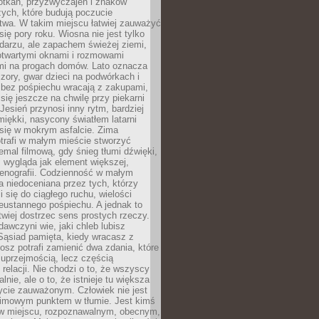
otkań, przyzwyczajeń i znaków
ych, które budują poczucie
twa. W takim miejscu łatwiej zauważyć
się pory roku. Wiosna nie jest tylko
darzu, ale zapachem świeżej ziemi,
otwartymi oknami i rozmowami
i na progach domów. Lato oznacza
zory, gwar dzieci na podwórkach i
y bez pośpiechu wracają z zakupami,
się jeszcze na chwilę przy piekarni
 Jesień przynosi inny rytm, bardziej
iękki, nasycony światłem latarni
się w mokrym asfalcie. Zima
trafi w małym mieście stworzyć
emal filmową, gdy śnieg tłumi dźwięki,
 wygląda jak element większej,
cenografii. Codzienność w małym
 niedoceniana przez tych, którzy
i się do ciągłego ruchu, wielości
eustannego pośpiechu. A jednak to
atwiej dostrzec sens prostych rzeczy.
awczyni wie, jaki chleb lubisz
 Sąsiad pamięta, kiedy wracasz z
nosz potrafi zamienić dwa zdania, które
 uprzejmością, lecz częścią
 relacji. Nie chodzi o to, że wszyscy
alnie, ale o to, że istnieje tu większa
ycie zauważonym. Człowiek nie jest
nimowym punktem w tłumie. Jest kimś
 miejscu, rozpoznawalnym, obecnym,