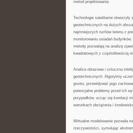
metod projektowania.
Technologie satelitarne otworzyły
geotechnicznych na dużych obszar
najmniejszych ruchów terenu z prec
monitorowaniu osiadań budynków, s
metody pozwalają na analizę zjaw
kwadratowych z częstotliwością n
Analiza obrazowa i sztuczna inteli
geotechnicznych. Algorytmy ucze
gruntu, przewidywać jego zachowan
potencjalne problemy przed ich wy
przypadków, ucząc się korelacji 
warunkach obciążenia i środowisk
Wirtualne modelowanie pozwala n
rzeczywistości, symulując ekstrem