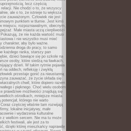
 uprzejmością, lecz częścią
 relacji. Nie chodzi o to, że wszyscy
alnie, ale o to, że istnieje tu większa
ycie zauważonym. Człowiek nie jest
nimowym punktem w tłumie. Jest kimś
 miejscu, rozpoznawalnym, obecnym,
ejzaż. Małe miasta uczą cierpliwości
 Pokazują, że nie każda wartość musi
iastowa i nie wszystko musi mieć
y charakter, aby było ważne.
odzienna droga do pracy, to samo
ne każdego ranka, starszy pan
ębie, dzieci bawiące się po szkole na
arsze osoby, które siedzą na ławkach,
ijający dzień. W takim rytmie pojawia
eń na oddech, refleksję i zwykłą
łowiek przestaje gonić za nieustanną
czyna zauważać, że życie składa się
wtarzalnych chwil, które dopiero razem
rwałego i pięknego. Choć wielu osobom
że prawdziwe możliwości znajdują się
wielkich ośrodkach, mniejsze miasta
 potencjał, którego nie warto
Coraz częściej właśnie tam rozwijają
firmy, lokalne inicjatywy, małe
racownie i wydarzenia kulturalne
e z wielkim sercem. Nie ma tu może
kich festiwali, ale jest za to
ć, dzięki której mieszkańcy naprawdę
czestniczą w czymś własnym. Nawet