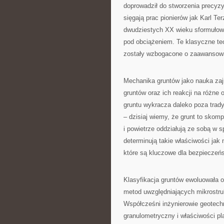
doprowadził do stworzenia precyzy
sięgają prac pionierów jak Karl T
dwudziestych XX wieku sformułow
pod obciążeniem. Te klasyczne teo
zostały wzbogacone o zaawansow
Mechanika gruntów jako nauka zaj
gruntów oraz ich reakcji na różne
gruntu wykracza daleko poza trady
– dzisiaj wiemy, że grunt to skom
i powietrze oddziałują ze sobą w 
determinują takie właściwości jak
które są kluczowe dla bezpieczeńs
Klasyfikacja gruntów ewoluowała
metod uwzględniających mikrostruk
Współcześni inżynierowie geotechn
granulometryczny i właściwości pl