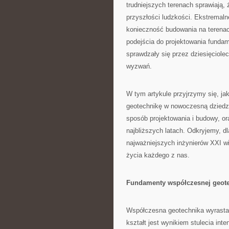
trudniejszych terenach sprawiają,
przyszłości ludzkości. Ekstremal
konieczność budowania na terena
podejścia do projektowania fundam
sprawdzały się przez dziesięciole
wyzwań.
W tym artykule przyjrzymy się, ja
geotechnikę w nowoczesną dziedzinę
sposób projektowania i budowy, or
najbliższych latach. Odkryjemy, dl
najważniejszych inżynierów XXI wi
życia każdego z nas.
Fundamenty współczesnej geote
Współczesna geotechnika wyrasta 
kształt jest wynikiem stulecia int