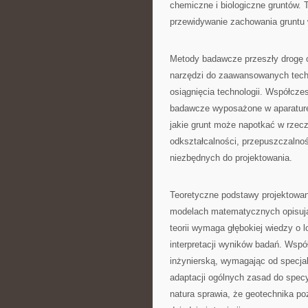
chemiczne i biologiczne gruntów.
przewidywanie zachowania gruntu 
Metody badawcze przeszły drogę 
narzędzi do zaawansowanych techn
osiągnięcia technologii. Współcze
badawcze wyposażone w aparaturę
jakie grunt może napotkać w rzecz
odkształcalności, przepuszczalnoś
niezbędnych do projektowania.
Teoretyczne podstawy projektowa
modelach matematycznych opisują
teorii wymaga głębokiej wiedzy o 
interpretacji wyników badań. Wspó
inżynierską, wymagając od specjali
adaptacji ogólnych zasad do specy
natura sprawia, że geotechnika po