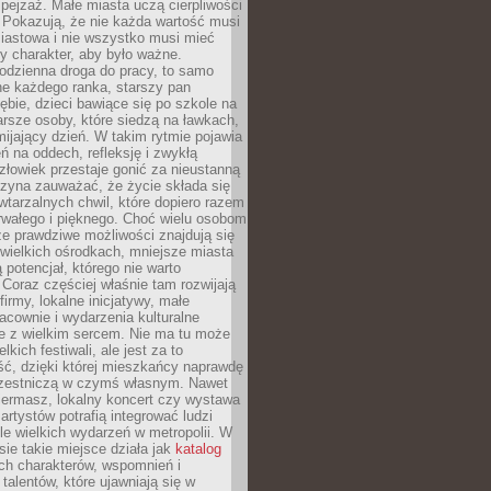
ejzaż. Małe miasta uczą cierpliwości
 Pokazują, że nie każda wartość musi
iastowa i nie wszystko musi mieć
y charakter, aby było ważne.
odzienna droga do pracy, to samo
ne każdego ranka, starszy pan
ębie, dzieci bawiące się po szkole na
arsze osoby, które siedzą na ławkach,
ijający dzień. W takim rytmie pojawia
eń na oddech, refleksję i zwykłą
łowiek przestaje gonić za nieustanną
czyna zauważać, że życie składa się
wtarzalnych chwil, które dopiero razem
rwałego i pięknego. Choć wielu osobom
że prawdziwe możliwości znajdują się
wielkich ośrodkach, mniejsze miasta
 potencjał, którego nie warto
Coraz częściej właśnie tam rozwijają
firmy, lokalne inicjatywy, małe
racownie i wydarzenia kulturalne
e z wielkim sercem. Nie ma tu może
kich festiwali, ale jest za to
ć, dzięki której mieszkańcy naprawdę
czestniczą w czymś własnym. Nawet
iermasz, lokalny koncert czy wystawa
artystów potrafią integrować ludzi
iele wielkich wydarzeń w metropolii. W
e takie miejsce działa jak
katalog
ch charakterów, wspomnień i
talentów, które ujawniają się w