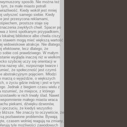
niewymuszony sposób. Nie można też
tym, że małe miasto potrafi
wrażliwość. Kiedy wokół jest mniej
iej usłyszeć samego siebie. Kiedy
ie jest przesycona reklamami,
ośpiechem, prostsze staje się
znaczenia zwykłych chwil. Spacer po
owa z kimś spotkanym przypadkiem,
 lokalnej bibliotece albo chwila ciszy
im stawem mogą mieć większą wartość
iej widowiskowe atrakcje. Nie dlatego,
ej efektowne, lecz dlatego, że
po sobie coś prawdziwego. W małym
stanie wygląda inaczej niż w wielkim
ecko szybciej uczy się orientacji w
 zna nazwy ulic, rozpoznaje twarze i
umieć, że społeczność jest czymś
ie abstrakcyjnym pojęciem. Młodzi
o marzą o wyjeździe, o większych
h, o życiu gdzie indziej i jest w tym
ego. Jednak z biegiem czasu wielu z
 rozumieć, że miejsce, z którego
zostawiło w nich trwały ślad. Nawet
, wspomnienie małego miasta wraca
achu piekarni, dźwięku dzwonów,
c i poczuciu, że kiedyś wszystko
 bliższe. Nie znaczy to oczywiście, że
 są pozbawione problemów. Bywają
te, czasem wolniej reagują na zmiany,
oferują tyle możliwości zawodowych