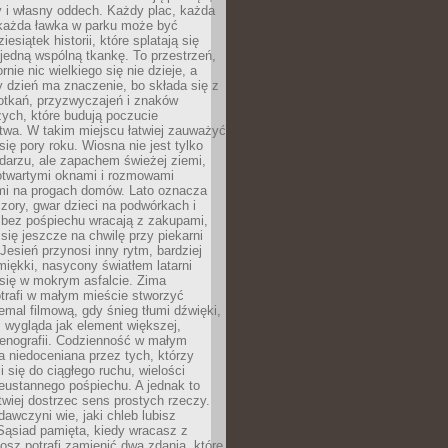
y i własny oddech. Każdy plac, każda
 każda ławka w parku może być
esiątek historii, które splatają się
 jedną wspólną tkankę. To przestrzeń,
rnie nic wielkiego się nie dzieje, a
 dzień ma znaczenie, bo składa się z
otkań, przyzwyczajeń i znaków
ych, które budują poczucie
twa. W takim miejscu łatwiej zauważyć
się pory roku. Wiosna nie jest tylko
darzu, ale zapachem świeżej ziemi,
otwartymi oknami i rozmowami
i na progach domów. Lato oznacza
zory, gwar dzieci na podwórkach i
y bez pośpiechu wracają z zakupami,
się jeszcze na chwilę przy piekarni
 Jesień przynosi inny rytm, bardziej
iękki, nasycony światłem latarni
się w mokrym asfalcie. Zima
trafi w małym mieście stworzyć
emal filmową, gdy śnieg tłumi dźwięki,
 wygląda jak element większej,
cenografii. Codzienność w małym
 niedoceniana przez tych, którzy
i się do ciągłego ruchu, wielości
eustannego pośpiechu. A jednak to
atwiej dostrzec sens prostych rzeczy.
awczyni wie, jaki chleb lubisz
 Sąsiad pamięta, kiedy wracasz z
nosz potrafi zamienić dwa zdania, które