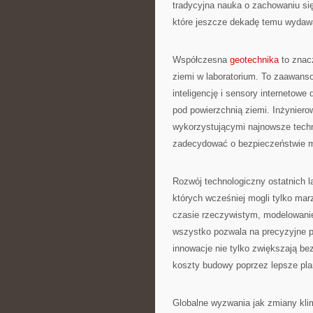
tradycyjna nauka o zachowaniu się
które jeszcze dekadę temu wydawał
Współczesna
geotechnika
to znacz
ziemi w laboratorium. To zaawanso
inteligencję i sensory interneto
pod powierzchnią ziemi. Inżynierow
wykorzystującymi najnowsze techn
zadecydować o bezpieczeństwie mi
Rozwój technologiczny ostatnich la
których wcześniej mogli tylko ma
czasie rzeczywistym, modelowani
wszystko pozwala na precyzyjne 
innowacje nie tylko zwiększają be
koszty budowy poprzez lepsze pla
Globalne wyzwania jak zmiany klim