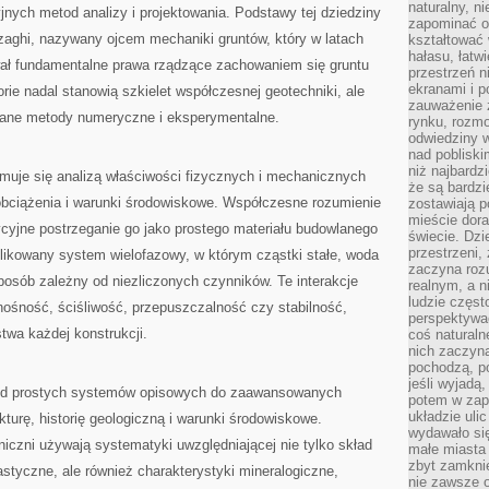
naturalny, 
jnych metod analizy i projektowania. Podstawy tej dziedziny
zapominać o 
erzaghi, nazywany ojcem mechaniki gruntów, który w latach
kształtować 
hałasu, łatw
ał fundamentalne prawa rządzące zachowaniem się gruntu
przestrzeń n
ekranami i p
rie nadal stanowią szkielet współczesnej geotechniki, ale
zauważenie 
ane metody numeryczne i eksperymentalne.
rynku, rozm
odwiedziny w
nad poblisk
niż najbardz
muje się analizą właściwości fizycznych i mechanicznych
że są bardzi
 obciążenia i warunki środowiskowe. Współczesne rozumienie
zostawiają 
mieście dora
cyjne postrzeganie go jako prostego materiału budowlanego
świecie. Dzi
przestrzeni,
plikowany system wielofazowy, w którym cząstki stałe, woda
zaczyna roz
sposób zależny od niezliczonych czynników. Te interakcje
realnym, a n
ludzie częst
 nośność, ściśliwość, przepuszczalność czy stabilność,
perspektywac
twa każdej konstrukcji.
coś naturaln
nich zaczyna
pochodzą, po
jeśli wyjadą
 od prostych systemów opisowych do zaawansowanych
potem w zap
układzie uli
turę, historię geologiczną i warunki środowiskowe.
wydawało się
iczni używają systematyki uwzględniającej nie tylko skład
małe miasta
zbyt zamknię
astyczne, ale również charakterystyki mineralogiczne,
nie zawsze 