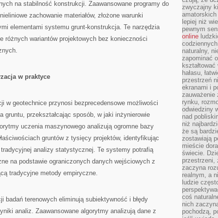
nych na stabilność konstrukcji. Zaawansowane programy do
zwyczajny k
amatorskich 
nieliniowe zachowanie materiałów, złożone warunki
lepiej niż w
ymi elementami systemu grunt-konstrukcja. Te narzędzia
pewnym sensi
online
ludzki
ie różnych wariantów projektowych bez konieczności
codziennych 
znych.
naturalny, 
zapominać o 
kształtować 
hałasu, łatw
yzacja w praktyce
przestrzeń n
ekranami i p
zauważenie 
rynku, rozm
ncji w geotechnice przynosi bezprecedensowe możliwości
odwiedziny w
a gruntu, przekształcając sposób, w jaki inżynierowie
nad poblisk
niż najbardz
lgorytmy uczenia maszynowego analizują ogromne bazy
że są bardzi
łaściwościach gruntów z tysięcy projektów, identyfikując
zostawiają 
mieście dora
 tradycyjnej analizy statystycznej. Te systemy potrafią
świecie. Dzi
przestrzeni,
zne na podstawie ograniczonych danych wejściowych z
zaczyna roz
cą tradycyjne metody empiryczne.
realnym, a n
ludzie częst
perspektywac
coś naturaln
i badań terenowych eliminują subiektywność i błędy
nich zaczyna
yniki analiz. Zaawansowane algorytmy analizują dane z
pochodzą, po