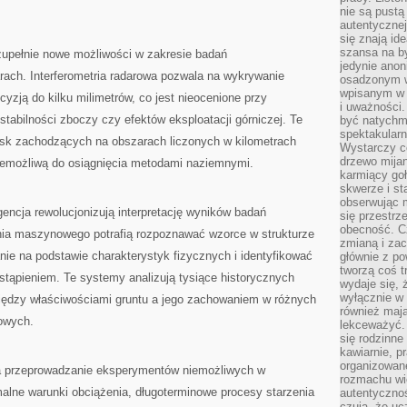
nie są pustą
autentycznej
się znają ide
szansa na b
 zupełnie nowe możliwości w zakresie badań
jedynie ano
ach. Interferometria radarowa pozwala na wykrywanie
osadzonym w
wpisanym w p
yzją do kilku milimetrów, co jest nieocenione przy
i uważności.
tabilności zboczy czy efektów eksploatacji górniczej. Te
być natychm
spektakularn
isk zachodzących na obszarach liczonych w kilometrach
Wystarczy c
drzewo mija
iemożliwą do osiągnięcia metodami naziemnymi.
karmiący goł
skwerze i st
obserwując m
gencja rewolucjonizują interpretację wyników badań
się przestrz
obecność. Cz
nia maszynowego potrafią rozpoznawać wzorce w strukturze
zmianą i za
ie na podstawie charakterystyk fizycznych i identyfikować
głównie z po
tworzą coś t
stąpieniem. Te systemy analizują tysiące historycznych
wydaje się, 
wyłącznie w 
między właściwościami gruntu a jego zachowaniem w różnych
również mają
owych.
lekceważyć. 
się rodzinne 
kawiarnie, p
organizowan
a przeprowadzanie eksperymentów niemożliwych w
rozmachu wiel
alne warunki obciążenia, długoterminowe procesy starzenia
autentycznoś
czują, że u