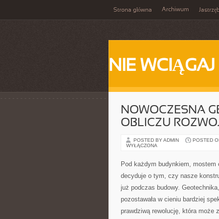
Archiwum
Strona główna
Jastrzę
NIE WCIĄGAJ
NOWOCZESNA GE
OBLICZU ROZWO
POSTED BY ADMIN
POSTED ON
WYŁĄCZONA
Pod każdym budynkiem, mostem czy
decyduje o tym, czy nasze konstru
już podczas budowy. Geotechnika, 
pozostawała w cieniu bardziej spe
prawdziwą rewolucję, która może 