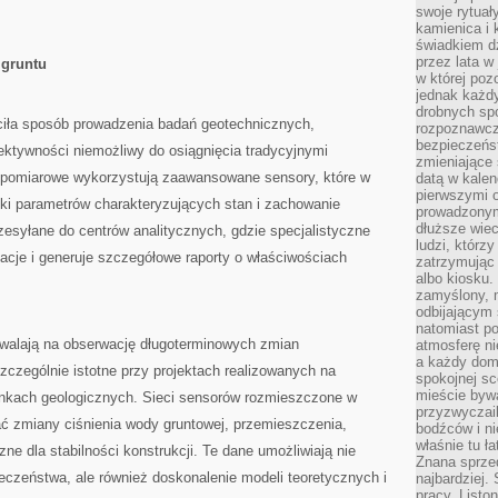
swoje rytuał
kamienica i
świadkiem dzi
przez lata w
 gruntu
w której pozo
jednak każdy
drobnych sp
ałciła sposób prowadzenia badań geotechnicznych,
rozpoznawcz
bezpieczeńs
ektywności niemożliwy do osiągnięcia tradycyjnymi
zmieniające 
pomiarowe wykorzystują zaawansowane sensory, które w
datą w kalen
pierwszymi 
tki parametrów charakteryzujących stan i zachowanie
prowadzonym
dłuższe wiec
zesyłane do centrów analitycznych, gdzie specjalistyczne
ludzi, którz
acje i generuje szczegółowe raporty o właściwościach
zatrzymując 
albo kiosku.
zamyślony, m
odbijającym 
natomiast po
walają na obserwację długoterminowych zmian
atmosferę ni
a każdy dom
zczególnie istotne przy projektach realizowanych na
spokojnej s
mieście bywa
nkach geologicznych. Sieci sensorów rozmieszczone w
przyzwyczail
ać zmiany ciśnienia wody gruntowej, przemieszczenia,
bodźców i ni
właśnie tu ł
zne dla stabilności konstrukcji. Te dane umożliwiają nie
Znana sprzed
eczeństwa, ale również doskonalenie modeli teoretycznych i
najbardziej.
pracy. Listo