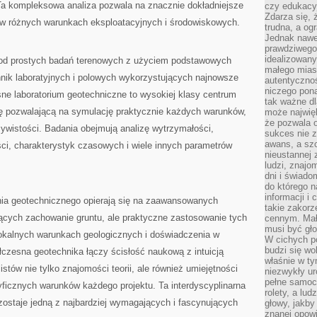
 Ta kompleksowa analiza pozwala na znacznie dokładniejsze
czy edukacyj
Zdarza się,
w różnych warunkach eksploatacyjnych i środowiskowych.
trudna, a og
Jednak nawet
prawdziwego 
idealizowany
od prostych badań terenowych z użyciem podstawowych
małego miast
ik laboratyjnych i polowych wykorzystujących najnowsze
autentycznoś
niczego pona
sne laboratorium geotechniczne to wysokiej klasy centrum
tak ważne dl
 pozwalającą na symulację praktycznie każdych warunków,
może najwięk
że pozwala o
ywistości. Badania obejmują analizę wytrzymałości,
sukces nie 
awans, a sz
ci, charakterystyk czasowych i wiele innych parametrów
nieustannej
ludzi, znajo
dni i świado
do którego 
informacji i
nia geotechnicznego opierają się na zaawansowanych
takie zakor
cych zachowanie gruntu, ale praktyczne zastosowanie tych
cennym. Mał
musi być gło
lokalnych warunkach geologicznych i doświadczenia w
W cichych p
budzi się wo
łczesna geotechnika łączy ścisłość naukową z intuicją
właśnie w ty
stów nie tylko znajomości teorii, ale również umiejętności
niezwykły ur
pełne samoc
ficznych warunków każdego projektu. Ta interdyscyplinarna
rolety, a lud
zostaje jedną z najbardziej wymagających i fascynujących
głowy, jakby
znanej opow