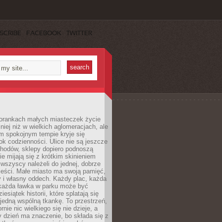
SCRIBE
FACEBOOK
TWITTER
orankach małych miasteczek życie
lniej niż w wielkich aglomeracjach, ale
m spokojnym tempie kryje się
ok codzienności. Ulice nie są jeszcze
hodów, sklepy dopiero podnoszą
zie mijają się z krótkim skinieniem
 wszyscy należeli do jednej, dobrze
ieści. Małe miasto ma swoją pamięć,
y i własny oddech. Każdy plac, każda
 każda ławka w parku może być
esiątek historii, które splatają się
 jedną wspólną tkankę. To przestrzeń,
rnie nic wielkiego się nie dzieje, a
 dzień ma znaczenie, bo składa się z