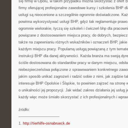
się firmę w Opolu, w takim przypadku można skorzystać z ofert 
firmy oferującej profesjonalne zawodowe kursy i szkolenia BHP dl
usługi są nieocenione a szczególnie ogromnie doświadczone. Każ
powinna wykorzystywać usługi BHP, gdyż tak reglamentuje prawo.
ogromnie wielorakie, tyczą się szkoleń i ćwiczeń bhp dla pracow
powiązane z dostosowaniem miejsca pracy, do dobrych, bezpiecz
także na zapewnianiu różnych wskaźników i oznaczeń BHP, jakie
każdym miejscu pracy. Popularną usługą powiązaną z tym tematem
instrukcji BHP dla danej aktywności. Każda branża ma swoją dyr
ściśle dostosowana do standardów pracy w danym miejscu, odsłan
niebezpieczeństwa połączone z sprawowaniem konkretnego zawo
jakim sposób unikać zagrożeń i radzić sobie z nimi, jak zajdzie t
interesuje BHP Opolskie i Śląskie, to powinien zajrzeć na stronę 
o unikalności jej propozycji. Jak widać zakres działania jej usług j
każdy więc może śmiało skorzystać z ich profesjonalnych i wpra
źródło:
———————————
1.
http://tierhilfe-osnabrueck.de