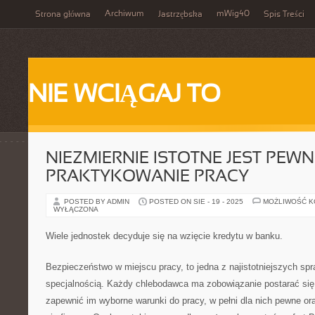
Archiwum
mWig40
Strona główna
Jastrzębska
Spis Treści
NIE WCIĄGAJ TO
NIEZMIERNIE ISTOTNE JEST PEWN
PRAKTYKOWANIE PRACY
POSTED BY ADMIN
POSTED ON SIE - 19 - 2025
MOŻLIWOŚĆ 
WYŁĄCZONA
Wiele jednostek decyduje się na wzięcie kredytu w banku.
Bezpieczeństwo w miejscu pracy, to jedna z najistotniejszych s
specjalnością. Każdy chlebodawca ma zobowiązanie postarać się
zapewnić im wyborne warunki do pracy, w pełni dla nich pewne o