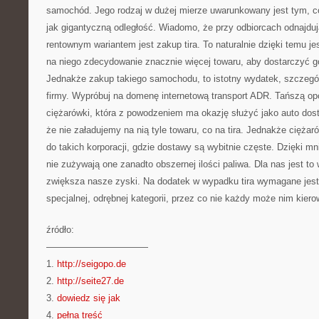
samochód. Jego rodzaj w dużej mierze uwarunkowany jest tym, c
jak gigantyczną odległość. Wiadomo, że przy odbiorcach odnajduj
rentownym wariantem jest zakup tira. To naturalnie dzięki temu 
na niego zdecydowanie znacznie więcej towaru, aby dostarczyć go
Jednakże zakup takiego samochodu, to istotny wydatek, szczegó
firmy. Wypróbuj na domenę internetową transport ADR. Tańszą opc
ciężarówki, która z powodzeniem ma okazję służyć jako auto dost
że nie załadujemy na nią tyle towaru, co na tira. Jednakże ciężar
do takich korporacji, gdzie dostawy są wybitnie częste. Dzięki mn
nie zużywają one zanadto obszernej ilości paliwa. Dla nas jest t
zwiększa nasze zyski. Na dodatek w wypadku tira wymagane jest
specjalnej, odrębnej kategorii, przez co nie każdy może nim kiero
źródło:
———————————
1.
http://seigopo.de
2.
http://seite27.de
3.
dowiedz się jak
4.
pełna treść