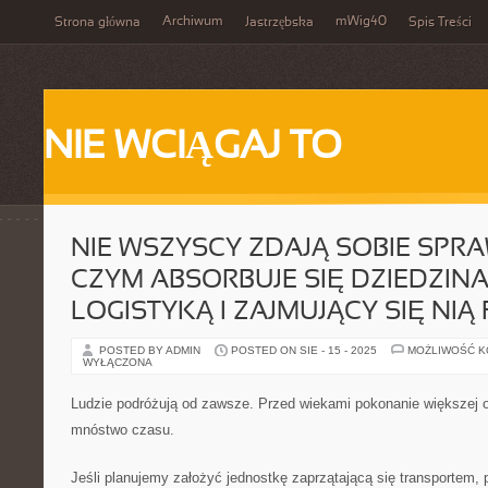
Archiwum
mWig40
Strona główna
Jastrzębska
Spis Treści
NIE WCIĄGAJ TO
NIE WSZYSCY ZDAJĄ SOBIE SPRA
CZYM ABSORBUJE SIĘ DZIEDZI
LOGISTYKĄ I ZAJMUJĄCY SIĘ NI
POSTED BY ADMIN
POSTED ON SIE - 15 - 2025
MOŻLIWOŚĆ 
WYŁĄCZONA
Ludzie podróżują od zawsze. Przed wiekami pokonanie większej 
mnóstwo czasu.
Jeśli planujemy założyć jednostkę zaprzątającą się transportem,