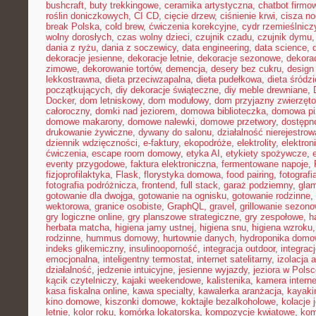
bushcraft
,
buty trekkingowe
,
ceramika artystyczna
,
chatbot firmo
roślin doniczkowych
,
CI CD
,
cięcie drzew
,
ciśnienie krwi
,
cisza n
break Polska
,
cold brew
,
ćwiczenia korekcyjne
,
cydr rzemieślnicz
wolny dorosłych
,
czas wolny dzieci
,
czujnik czadu
,
czujnik dymu
dania z ryżu
,
dania z soczewicy
,
data engineering
,
data science
,
dekoracje jesienne
,
dekoracje letnie
,
dekoracje sezonowe
,
dekora
zimowe
,
dekorowanie tortów
,
demencja
,
desery bez cukru
,
design
lekkostrawna
,
dieta przeciwzapalna
,
dieta pudełkowa
,
dieta śródz
początkujących
,
diy dekoracje świąteczne
,
diy meble drewniane
,
Docker
,
dom letniskowy
,
dom modułowy
,
dom przyjazny zwierzęt
całoroczny
,
domki nad jeziorem
,
domowa biblioteczka
,
domowa pi
domowe makarony
,
domowe nalewki
,
domowe przetwory
,
dostępn
drukowanie żywiczne
,
dywany do salonu
,
działalność nierejestro
dziennik wdzięczności
,
e-faktury
,
ekopodróże
,
elektrolity
,
elektron
ćwiczenia
,
escape room domowy
,
etyka AI
,
etykiety spożywcze
,
eventy przygodowe
,
faktura elektroniczna
,
fermentowane napoje
,
fizjoprofilaktyka
,
Flask
,
florystyka domowa
,
food pairing
,
fotografi
fotografia podróżnicza
,
frontend
,
full stack
,
garaż podziemny
,
gla
gotowanie dla dwojga
,
gotowanie na ognisku
,
gotowanie rodzinne
,
wektorowa
,
granice osobiste
,
GraphQL
,
gravel
,
grillowanie sezon
gry logiczne online
,
gry planszowe strategiczne
,
gry zespołowe
,
h
herbata matcha
,
higiena jamy ustnej
,
higiena snu
,
higiena wzroku
rodzinne
,
hummus domowy
,
hurtownie danych
,
hydroponika dom
indeks glikemiczny
,
insulinooporność
,
integracja outdoor
,
integrac
emocjonalna
,
inteligentny termostat
,
internet satelitarny
,
izolacja 
działalność
,
jedzenie intuicyjne
,
jesienne wyjazdy
,
jeziora w Pols
kącik czytelniczy
,
kajaki weekendowe
,
kalistenika
,
kamera intern
kasa fiskalna online
,
kawa specialty
,
kawalerka aranżacja
,
kayaki
kino domowe
,
kiszonki domowe
,
koktajle bezalkoholowe
,
kolacje
letnie
,
kolor roku
,
komórka lokatorska
,
kompozycje kwiatowe
,
kom