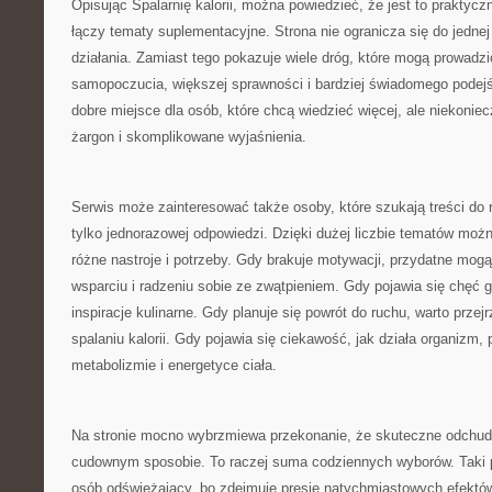
Opisując Spalarnię kalorii, można powiedzieć, że jest to praktycz
łączy tematy suplementacyjne. Strona nie ogranicza się do jednej
działania. Zamiast tego pokazuje wiele dróg, które mogą prowadz
samopoczucia, większej sprawności i bardziej świadomego podejś
dobre miejsce dla osób, które chcą wiedzieć więcej, ale niekoniec
żargon i skomplikowane wyjaśnienia.
Serwis może zainteresować także osoby, które szukają treści do r
tylko jednorazowej odpowiedzi. Dzięki dużej liczbie tematów moż
różne nastroje i potrzeby. Gdy brakuje motywacji, przydatne mogą
wsparciu i radzeniu sobie ze zwątpieniem. Gdy pojawia się chęć
inspiracje kulinarne. Gdy planuje się powrót do ruchu, warto przejr
spalaniu kalorii. Gdy pojawia się ciekawość, jak działa organizm
metabolizmie i energetyce ciała.
Na stronie mocno wybrzmiewa przekonanie, że skuteczne odchud
cudownym sposobie. To raczej suma codziennych wyborów. Taki 
osób odświeżający, bo zdejmuje presję natychmiastowych efektów.