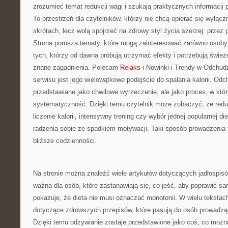
zrozumieć temat redukcji wagi i szukają praktycznych informacji
To przestrzeń dla czytelników, którzy nie chcą opierać się wyłącz
skrótach, lecz wolą spojrzeć na zdrowy styl życia szerzej: przez
Strona porusza tematy, które mogą zainteresować zarówno osoby 
tych, którzy od dawna próbują utrzymać efekty i potrzebują śwież
znane zagadnienia. Polecam
Relaks
i Nowinki i Trendy w Odchudz
serwisu jest jego wielowątkowe podejście do spalania kalorii. Odch
przedstawiane jako chwilowe wyrzeczenie, ale jako proces, w kt
systematyczność. Dzięki temu czytelnik może zobaczyć, że reduk
liczenie kalorii, intensywny trening czy wybór jednej popularnej di
radzenia sobie ze spadkiem motywacji. Taki sposób prowadzenia t
bliższe codzienności.
Na stronie można znaleźć wiele artykułów dotyczących jadłospis
ważna dla osób, które zastanawiają się, co jeść, aby poprawić s
pokazuje, że dieta nie musi oznaczać monotonii. W wielu tekstac
dotyczące zdrowszych przepisów, które pasują do osób prowadząc
Dzięki temu odżywianie zostaje przedstawione jako coś, co możn