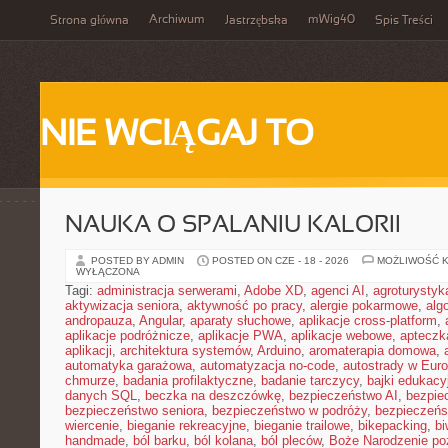
Archiwum
mWig40
Strona główna
Jastrzębska
Spis Treści
NIE WCIĄGAJ TO
NAUKA O SPALANIU KALORII
POSTED BY ADMIN
POSTED ON CZE - 18 - 2026
MOŻLIWOŚĆ 
WYŁĄCZONA
Tagi:
administracja serwerami
,
Adobe XD
,
agenci AI
,
agroturysty
aktywizacja seniora
,
aktywność po pracy
,
alergie pokarmowe
,
alg
andropauza
,
Angular
,
aparaty słuchowe
,
aplikacje cross-platform
,
aplikacje podróżnicze
,
aplikacje PWA
,
aplikacje webowe
,
apteczk
aplikacji
,
architektura systemów
,
Arduino
,
aromaterapia domowa
,
automatyka garażowa
,
automatyzacja no-code
,
autostrady w Euro
chmurze
,
badania profilaktyczne
,
badanie tarczycy
,
bajki edukacy
danych SQL
,
beczka na deszczówkę
,
bezpieczeństwo AI
,
bezpie
bezpieczeństwo seniora
,
bezpieczeństwo w podróży
,
bezpieczeńs
wiercenie
,
bieganie rekreacyjne
,
bieganie trailowe
,
bikepacking
,
b
handmade
,
ból barku
,
ból kolana
,
ból pleców
,
Boże Narodzenie p