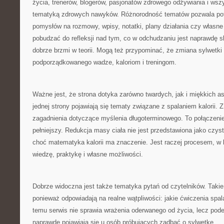
życia, trenerów, blogerów, pasjonatów zdrowego odżywiania i wszys
tematyką zdrowych nawyków. Różnorodność tematów pozwala potr
pomysłów na rozmowy, wpisy, notatki, plany działania czy własne
pobudzać do refleksji nad tym, co w odchudzaniu jest naprawdę s
dobrze brzmi w teorii. Mogą też przypominać, że zmiana sylwetki
podporządkowanego wadze, kaloriom i treningom.
Ważne jest, że strona dotyka zarówno twardych, jak i miękkich 
jednej strony pojawiają się tematy związane z spalaniem kalorii. Z
zagadnienia dotyczące myślenia długoterminowego. To połączenie
pełniejszy. Redukcja masy ciała nie jest przedstawiona jako czy
choć matematyka kalorii ma znaczenie. Jest raczej procesem, w 
wiedzę, praktykę i własne możliwości.
Dobrze widoczna jest także tematyka pytań od czytelników. Takie
ponieważ odpowiadają na realne wątpliwości: jakie ćwiczenia spalaj
temu serwis nie sprawia wrażenia oderwanego od życia, lecz pode
naprawdę pojawiają się u osób próbujących zadbać o sylwetkę.