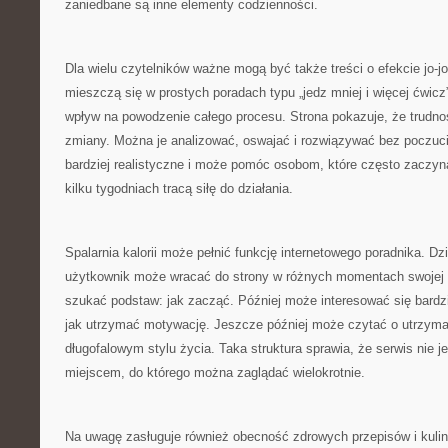
zaniedbane są inne elementy codzienności.
Dla wielu czytelników ważne mogą być także treści o efekcie jo-jo
mieszczą się w prostych poradach typu „jedz mniej i więcej ćwic
wpływ na powodzenie całego procesu. Strona pokazuje, że trudno
zmiany. Można je analizować, oswajać i rozwiązywać bez poczucia
bardziej realistyczne i może pomóc osobom, które często zaczyn
kilku tygodniach tracą siłę do działania.
Spalarnia kalorii może pełnić funkcję internetowego poradnika. Dz
użytkownik może wracać do strony w różnych momentach swojej 
szukać podstaw: jak zacząć. Później może interesować się bard
jak utrzymać motywację. Jeszcze później może czytać o utrzyma
długofalowym stylu życia. Taka struktura sprawia, że serwis nie je
miejscem, do którego można zaglądać wielokrotnie.
Na uwagę zasługuje również obecność zdrowych przepisów i kulina