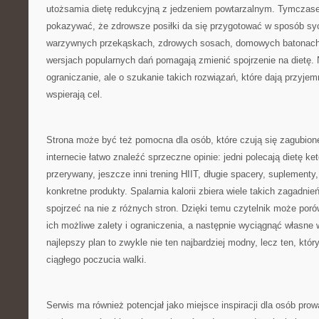
utożsamia dietę redukcyjną z jedzeniem powtarzalnym. Tymczase
pokazywać, że zdrowsze posiłki da się przygotować w sposób sycą
warzywnych przekąskach, zdrowych sosach, domowych batonach 
wersjach popularnych dań pomagają zmienić spojrzenie na dietę. 
ograniczanie, ale o szukanie takich rozwiązań, które dają przyje
wspierają cel.
Strona może być też pomocna dla osób, które czują się zagubion
internecie łatwo znaleźć sprzeczne opinie: jedni polecają dietę ke
przerywany, jeszcze inni trening HIIT, długie spacery, suplementy
konkretne produkty. Spalarnia kalorii zbiera wiele takich zagadni
spojrzeć na nie z różnych stron. Dzięki temu czytelnik może por
ich możliwe zalety i ograniczenia, a następnie wyciągnąć własne 
najlepszy plan to zwykle nie ten najbardziej modny, lecz ten, któ
ciągłego poczucia walki.
Serwis ma również potencjał jako miejsce inspiracji dla osób pr