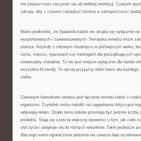
nie zawsze musi zaczynać się od wielkiej rewolucji. Czasem wys
zakupy, aby z czasem zauważyć różnicę w samopoczuciu i podejś
Warto podkreślić, że Spalarnia kalorii nie skupia się wyłącznie n
wysportowanych i zaawansowanych. Tematyka serwisu może zain
starsze. Artykuły o zdrowym chudnięciu w późniejszym wieku, b
ruchu, marszu, spacerach czy treningach dla początkujących spra
uniwersalny charakter. To nie jest miejsce wyłącznie dla fanów s
wszystkie fit-trendy. To raczej przyjazny zbiór treści dla każdego,
siebie.
Ciekawym kierunkiem serwisu jest łączenie tematu kalorii z cod
organizmu. Czytelnik może natrafić na zagadnienia dotyczące tego
wpływają relaks. Dzięki temu kalorie przestają być jedynie liczb
produktu. Stają się częścią większej opowieści o tym, jak ciało z
styl życia i adaptuje się do różnych warunków. Takie podejście po
dlaczego samo ograniczenie jedzenia nie zawsze daje oczekiwane 