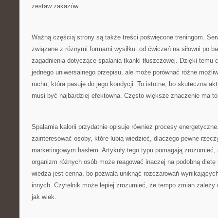
zestaw zakazów.
Ważną częścią strony są także treści poświęcone treningom. Ser
związane z różnymi formami wysiłku: od ćwiczeń na siłowni po bar
zagadnienia dotyczące spalania tkanki tłuszczowej. Dzięki temu c
jednego uniwersalnego przepisu, ale może porównać różne możliw
ruchu, która pasuje do jego kondycji. To istotne, bo skuteczna a
musi być najbardziej efektowna. Często większe znaczenie ma to,
Spalarnia kalorii przydatnie opisuje również procesy energetyczne
zainteresować osoby, które lubią wiedzieć, dlaczego pewne rzeczy 
marketingowym hasłem. Artykuły tego typu pomagają zrozumieć, c
organizm różnych osób może reagować inaczej na podobną dietę l
wiedza jest cenna, bo pozwala uniknąć rozczarowań wynikającyc
innych. Czytelnik może lepiej zrozumieć, że tempo zmian zależy 
jak wiek.