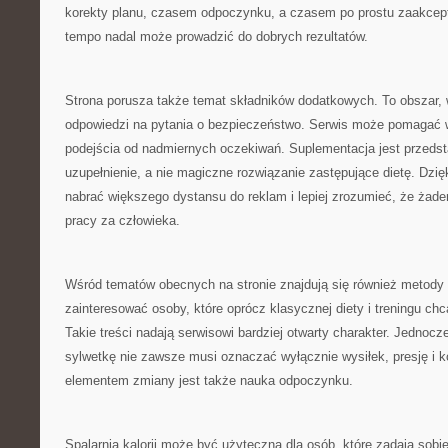
korekty planu, czasem odpoczynku, a czasem po prostu zaakcept
tempo nadal może prowadzić do dobrych rezultatów.
Strona porusza także temat składników dodatkowych. To obszar,
odpowiedzi na pytania o bezpieczeństwo. Serwis może pomagać 
podejścia od nadmiernych oczekiwań. Suplementacja jest przeds
uzupełnienie, a nie magiczne rozwiązanie zastępujące dietę. Dzi
nabrać większego dystansu do reklam i lepiej zrozumieć, że żade
pracy za człowieka.
Wśród tematów obecnych na stronie znajdują się również metody
zainteresować osoby, które oprócz klasycznej diety i treningu ch
Takie treści nadają serwisowi bardziej otwarty charakter. Jednocz
sylwetkę nie zawsze musi oznaczać wyłącznie wysiłek, presję i 
elementem zmiany jest także nauka odpoczynku.
Spalarnia kalorii może być użyteczna dla osób, które zadają sobie