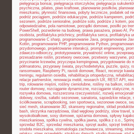
pielęgnacja bonsai
,
pielęgnacja storczyków
,
pielęgnacja sukulent
psychiczna
,
pilates
,
piwo kraftowe
,
planowanie posiłków
,
planowa
mieszkaniu
,
płynność finansowa
,
pobyty lecznicze
,
podatek od n
podróż pociągiem
,
podróże edukacyjne
,
podróże kamperem
,
podr
sezonem
,
podróże senioralne
,
podróże solo
,
podróże z kotem
,
po
odpowiedzialne
,
pola namiotowe
,
porządki domowe
,
posiłki po tre
PowerShell
,
pozwolenie na budowę
,
prawa pasażera
,
prawo AI
,
Pr
osobista
,
profilaktyka próchnicy
,
profilaktyka serca
,
profilaktyka 
programowanie C sharp
,
programowanie Java
,
programowanie Jav
Kotlin
,
programowanie PHP
,
programowanie Python
,
programowani
przydomowego
,
projektowanie interakcji
,
prompt engineering
,
prom
zdawczo-odbiorczy
,
prototypowanie
,
prywatność online
,
przepraw
przesadzanie roślin
,
przetwory owocowe
,
przetwory warzywne
,
pr
przycinanie krzewów
,
przyczepa kempingowa
,
przygotowanie do 
półmaratonu
,
przyprawy świata
,
psychodietetyka
,
puzzle
,
quizy
,
r
ransomware
,
Raspberry Pi
,
ravioli domowe
,
React
,
recenzje kawia
treningu
,
regulamin osiedla
,
rehabilitacja ortopedyczna
,
rehabilitac
relacje partnerskie
,
renowacja mebli
,
research UX
,
REST API
,
res
trip
,
rolowanie mięśni
,
rośliny cieniolubne
,
rośliny na balkon
,
rośli
router domowy
,
rozciąganie dynamiczne
,
rozciąganie statyczne
,
r
rozrywka domowa
,
rozszerzona rzeczywistość
,
rozwój emocjonal
dobowy
,
rzeźba
,
sałatki sezonowe
,
sanatoria
,
sąsiedzkie relacje
,
ściółkowanie
,
scrapbooking
,
sen sportowca
,
sezonowe owoce
,
se
sieć mesh
,
skanowanie 3D
,
skanseny regionalne
,
skład produktó
bash
,
skrzynka narzędziowa
,
ślad węglowy podróży
,
slow travel
,
wysokobiałkowe
,
sosy domowe
,
spiżarnia domowa
,
spływy kajak
mieszkaniowa
,
spółka cywilna
,
spółka jawna
,
spółka z o.o.
,
Sprin
sprzedaż B2C
,
sprzedaż mieszkania
,
sprzęt audio
,
sprzęt trekki
stodoła mieszkalna
,
stomatologia zachowawcza
,
streaming
,
stree
relaksu
,
stres przewlekły
,
struktury danych
,
studio domowe
,
styl 