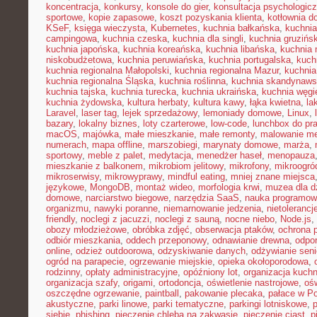
koncentracja
,
konkursy
,
konsole do gier
,
konsultacja psychologic
sportowe
,
kopie zapasowe
,
koszt pozyskania klienta
,
kotłownia 
KSeF
,
księga wieczysta
,
Kubernetes
,
kuchnia bałkańska
,
kuchnia
campingowa
,
kuchnia czeska
,
kuchnia dla singli
,
kuchnia gruzińs
kuchnia japońska
,
kuchnia koreańska
,
kuchnia libańska
,
kuchnia
niskobudżetowa
,
kuchnia peruwiańska
,
kuchnia portugalska
,
kuch
kuchnia regionalna Małopolski
,
kuchnia regionalna Mazur
,
kuchnia
kuchnia regionalna Śląska
,
kuchnia roślinna
,
kuchnia skandynaw
kuchnia tajska
,
kuchnia turecka
,
kuchnia ukraińska
,
kuchnia węgi
kuchnia żydowska
,
kultura herbaty
,
kultura kawy
,
łąka kwietna
,
la
Laravel
,
laser tag
,
lejek sprzedażowy
,
lemoniady domowe
,
Linux
,
bazary
,
lokalny biznes
,
loty czarterowe
,
low-code
,
lunchbox do pr
macOS
,
majówka
,
małe mieszkanie
,
małe remonty
,
malowanie me
numerach
,
mapa offline
,
marszobiegi
,
marynaty domowe
,
marża
,
sportowy
,
meble z palet
,
medytacja
,
menedżer haseł
,
menopauza
mieszkanie z balkonem
,
mikrobiom jelitowy
,
mikrofony
,
mikroogró
mikroserwisy
,
mikrowyprawy
,
mindful eating
,
mniej znane miejsca
językowe
,
MongoDB
,
montaż wideo
,
morfologia krwi
,
muzea dla d
domowe
,
narciarstwo biegowe
,
narzędzia SaaS
,
nauka programow
organizmu
,
nawyki poranne
,
niemarnowanie jedzenia
,
nietoleranc
friendly
,
noclegi z jacuzzi
,
noclegi z sauną
,
nocne niebo
,
Node.js
,
obozy młodzieżowe
,
obróbka zdjęć
,
obserwacja ptaków
,
ochrona 
odbiór mieszkania
,
oddech przeponowy
,
odnawianie drewna
,
odpo
online
,
odzież outdoorowa
,
odzyskiwanie danych
,
odżywianie sen
ogród na parapecie
,
ogrzewanie miejskie
,
opieka okołoporodowa
,
rodzinny
,
opłaty administracyjne
,
opóźniony lot
,
organizacja kuchn
organizacja szafy
,
origami
,
ortodoncja
,
oświetlenie nastrojowe
,
ośw
oszczędne ogrzewanie
,
paintball
,
pakowanie plecaka
,
pałace w P
akustyczne
,
parki linowe
,
parki tematyczne
,
parkingi lotniskowe
,
siebie
,
phishing
,
pieczenie chleba na zakwasie
,
pieczenie ciast
,
p