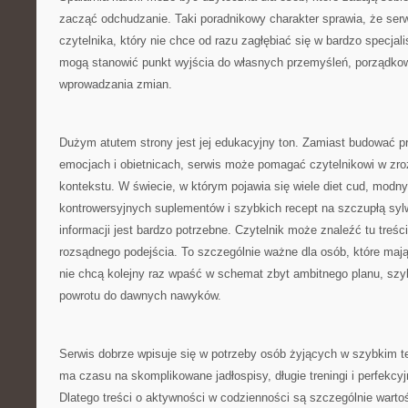
zacząć odchudzanie. Taki poradnikowy charakter sprawia, że serw
czytelnika, który nie chce od razu zagłębiać się w bardzo specjali
mogą stanowić punkt wyjścia do własnych przemyśleń, porządkow
wprowadzania zmian.
Dużym atutem strony jest jej edukacyjny ton. Zamiast budować p
emocjach i obietnicach, serwis może pomagać czytelnikowi w zr
kontekstu. W świecie, w którym pojawia się wiele diet cud, modny
kontrowersyjnych suplementów i szybkich recept na szczupłą syl
informacji jest bardzo potrzebne. Czytelnik może znaleźć tu treści
rozsądnego podejścia. To szczególnie ważne dla osób, które mają
nie chcą kolejny raz wpaść w schemat zbyt ambitnego planu, szy
powrotu do dawnych nawyków.
Serwis dobrze wpisuje się w potrzeby osób żyjących w szybkim te
ma czasu na skomplikowane jadłospisy, długie treningi i perfekcy
Dlatego treści o aktywności w codzienności są szczególnie wart