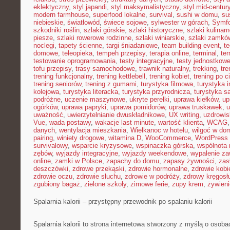
eklektyczny
,
styl japandi
,
styl maksymalistyczny
,
styl mid-centur
modern farmhouse
,
superfood lokalne
,
survival
,
sushi w domu
,
su
niebieskie
,
światłowód
,
świece sojowe
,
sylwester w górach
,
Symf
szkodniki roślin
,
szlaki górskie
,
szlaki historyczne
,
szlaki kulinar
piesze
,
szlaki rowerowe rodzinne
,
szlaki winiarskie
,
szlaki zamkó
noclegi
,
tapety ścienne
,
targi śniadaniowe
,
team building event
,
t
domowe
,
teleopieka
,
tempeh przepisy
,
terapia online
,
terminal
,
ter
testowanie oprogramowania
,
testy integracyjne
,
testy jednostkow
tofu przepisy
,
trasy samochodowe
,
trawnik naturalny
,
trekking
,
tre
trening funkcjonalny
,
trening kettlebell
,
trening kobiet
,
trening po c
trening seniorów
,
trening z gumami
,
turystyka filmowa
,
turystyka i
kolejowa
,
turystyka literacka
,
turystyka przyrodnicza
,
turystyka s
podróżne
,
uczenie maszynowe
,
ukryte perełki
,
uprawa kiełków
,
up
ogórków
,
uprawa papryki
,
uprawa pomidorów
,
uprawa truskawek
,
u
uważność
,
uwierzytelnianie dwuskładnikowe
,
UX writing
,
uzdrowis
Vue
,
wada postawy
,
wakacje last minute
,
wartość klienta
,
WCAG
danych
,
wentylacja mieszkania
,
Wielkanoc w hotelu
,
wilgoć w do
pairing
,
winiety drogowe
,
witamina D
,
WooCommerce
,
WordPress 
survivalowy
,
wsparcie kryzysowe
,
wspinaczka górska
,
wspólnota
zębów
,
wyjazdy integracyjne
,
wyjazdy weekendowe
,
wypalenie z
online
,
zamki w Polsce
,
zapachy do domu
,
zapasy żywności
,
zasł
deszczówki
,
zdrowe przekąski
,
zdrowie hormonalne
,
zdrowie kobi
zdrowie oczu
,
zdrowie słuchu
,
zdrowie w podróży
,
zdrowy kręgosł
zgubiony bagaż
,
zielone szkoły
,
zimowe ferie
,
zupy krem
,
żywieni
Spalarnia kalorii – przystępny przewodnik po spalaniu kalorii
Spalarnia kalorii to strona internetowa stworzony z myślą o osobac