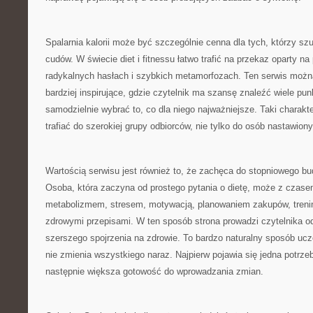
Spalarnia kalorii może być szczególnie cenna dla tych, którzy szuk
cudów. W świecie diet i fitnessu łatwo trafić na przekaz oparty na
radykalnych hasłach i szybkich metamorfozach. Ten serwis możn
bardziej inspirujące, gdzie czytelnik ma szansę znaleźć wiele pun
samodzielnie wybrać to, co dla niego najważniejsze. Taki charakt
trafiać do szerokiej grupy odbiorców, nie tylko do osób nastawion
Wartością serwisu jest również to, że zachęca do stopniowego b
Osoba, która zaczyna od prostego pytania o dietę, może z czas
metabolizmem, stresem, motywacją, planowaniem zakupów, treni
zdrowymi przepisami. W ten sposób strona prowadzi czytelnika o
szerszego spojrzenia na zdrowie. To bardzo naturalny sposób ucz
nie zmienia wszystkiego naraz. Najpierw pojawia się jedna potrzeb
następnie większa gotowość do wprowadzania zmian.