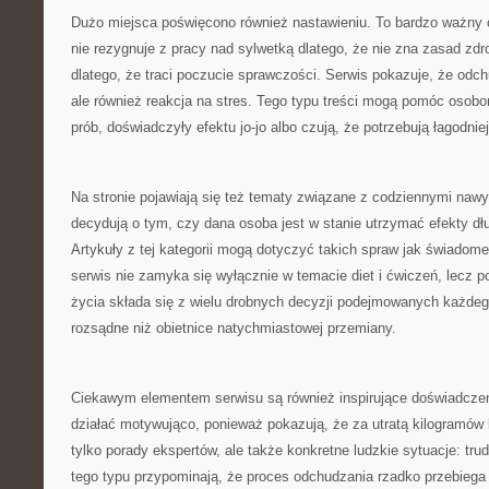
Dużo miejsca poświęcono również nastawieniu. To bardzo ważny 
nie rezygnuje z pracy nad sylwetką dlatego, że nie zna zasad zd
dlatego, że traci poczucie sprawczości. Serwis pokazuje, że odchu
ale również reakcja na stres. Tego typu treści mogą pomóc osobo
prób, doświadczyły efektu jo-jo albo czują, że potrzebują łagodni
Na stronie pojawiają się też tematy związane z codziennymi naw
decydują o tym, czy dana osoba jest w stanie utrzymać efekty dłuż
Artykuły z tej kategorii mogą dotyczyć takich spraw jak świadome
serwis nie zamyka się wyłącznie w temacie diet i ćwiczeń, lecz p
życia składa się z wielu drobnych decyzji podejmowanych każdego
rozsądne niż obietnice natychmiastowej przemiany.
Ciekawym elementem serwisu są również inspirujące doświadczen
działać motywująco, ponieważ pokazują, że za utratą kilogramów 
tylko porady ekspertów, ale także konkretne ludzkie sytuacje: tru
tego typu przypominają, że proces odchudzania rzadko przebieg