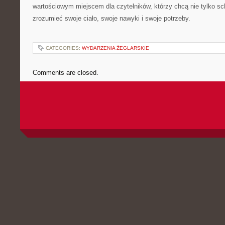
wartościowym miejscem dla czytelników, którzy chcą nie tylko sch
zrozumieć swoje ciało, swoje nawyki i swoje potrzeby.
CATEGORIES:
WYDARZENIA ŻEGLARSKIE
Comments are closed.