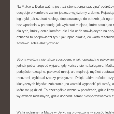
Na Matce w Berku ważna jest też strona „organizacyjna” podróżow
decyduje o komforcie zanim jeszcze wyjdziemy z domu. Pojawiaj
logistyki: jak szukać noclegu dopasowanego do potrzeb, jak ogarni
bez wpadania w przesadę, jak wybierać miejsca, które pasują do
dla tych, którzy cenią komfort, ale i dla osób stawiających na sp
oznacza to podpowiedzi typu: jak łapać okazje, co warto rezerwow
zostawić sobie elastyczność.
Strona wyróżnia się także sposobem, w jaki opowiada o pakowaniu
jednak potrafi zepsuć wyjazd, gdy kończy się na bałaganie. Matk
podejście rozsądne: pakować mniej, ale mądrzej; myśleć zestawa
rzeczami; wybierać rzeczy praktyczne. Dzięki takim treściom czyte
klasycznych błędów: zabierania „na wszelki wypadek” pół szafy, 
które ratują dzień. To szczególnie ważne w podróżach, gdzie liczy
wyjazdach rodzinnych, gdzie dochodzi temat niespodziewanych sy
Wątki rodzinne na Matce w Berku są prowadzone w sposób ludzki. 