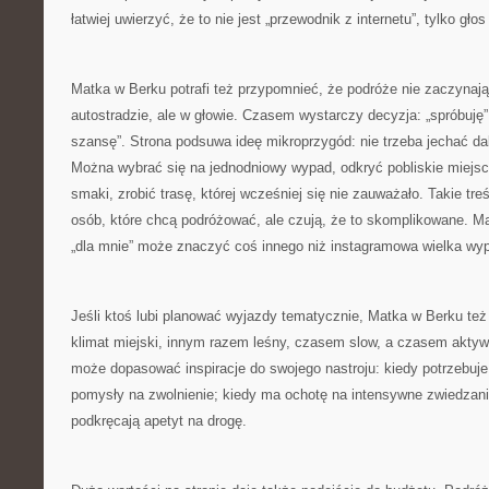
łatwiej uwierzyć, że to nie jest „przewodnik z internetu”, tylko głos
Matka w Berku potrafi też przypomnieć, że podróże nie zaczynają
autostradzie, ale w głowie. Czasem wystarczy decyzja: „spróbuję”
szansę”. Strona podsuwa ideę mikroprzygód: nie trzeba jechać da
Można wybrać się na jednodniowy wypad, odkryć pobliskie miejs
smaki, zrobić trasę, której wcześniej się nie zauważało. Takie tre
osób, które chcą podróżować, ale czują, że to skomplikowane. M
„dla mnie” może znaczyć coś innego niż instagramowa wielka wypr
Jeśli ktoś lubi planować wyjazdy tematycznie, Matka w Berku też
klimat miejski, innym razem leśny, czasem slow, a czasem aktyw
może dopasować inspiracje do swojego nastroju: kiedy potrzebuj
pomysły na zwolnienie; kiedy ma ochotę na intensywne zwiedzanie, 
podkręcają apetyt na drogę.