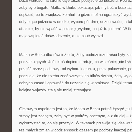
Dużo wartości na stronie daje także podejście do budżetu. Podróż
żeby było bogate. Matka w Berku pokazuje, jak myśleć o kosztach
dopłacić, bo to zwiększa komfort, a gdzie można ograniczyć wyda
dotyczące jedzenia w drodze, wyboru pór dnia, sezonowości, a ta
atrakcje, by nie wpaść w pułapkę „wydam, bo już tu jestem”. W tl
mają wspierać doświadczenie, a nie psuć wyjazd.
Matka w Berku dba również o to, żeby podróżnicze treści były za
początkujących. Jeśli ktoś dopiero startuje, bo wcześniej „nie był
przejść przez podstawy: od wyboru kierunku, przez pakowanie, po
poczucie, że nie trzeba znać wszystkich trików świata, żeby wyj
dobrych zasad i gotowość do uczenia się w praktyce. Dzięki temu
kolejne wyjazdy stają się mniej stresujące.
Ciekawym aspektem jest to, że Matka w Berku potrafi łączyć „tu i 
strony jest zachęta, żeby być w podróży obecnym, a z drugiej – 
wykorzystać to, co się przeżyło. W tekstach przewija się idea wsp
też małych zmian w codzienności: czasem po podróży inaczej pat