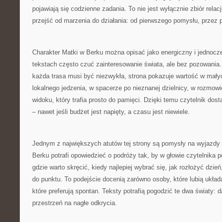
pojawiają się codzienne zadania. To nie jest wyłącznie zbiór rela
przejść od marzenia do działania: od pierwszego pomysłu, przez 
Charakter Matki w Berku można opisać jako energiczny i jednoc
tekstach często czuć zainteresowanie świata, ale bez pozowania
każda trasa musi być niezwykła, strona pokazuje wartość w mał
lokalnego jedzenia, w spacerze po nieznanej dzielnicy, w rozmow
widoku, który trafia prosto do pamięci. Dzięki temu czytelnik do
– nawet jeśli budżet jest napięty, a czasu jest niewiele.
Jednym z największych atutów tej strony są pomysły na wyjazdy
Berku potrafi opowiedzieć o podróży tak, by w głowie czytelnika po
gdzie warto skręcić, kiedy najlepiej wybrać się, jak rozłożyć dzie
do punktu. To podejście docenią zarówno osoby, które lubią układ
które preferują spontan. Teksty potrafią pogodzić te dwa światy: d
przestrzeń na nagłe odkrycia.