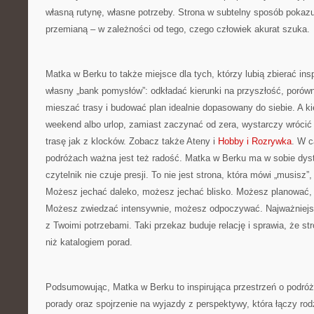
własną rutynę, własne potrzeby. Strona w subtelny sposób pokaz
przemianą – w zależności od tego, czego człowiek akurat szuka.
Matka w Berku to także miejsce dla tych, którzy lubią zbierać ins
własny „bank pomysłów”: odkładać kierunki na przyszłość, porów
mieszać trasy i budować plan idealnie dopasowany do siebie. A ki
weekend albo urlop, zamiast zaczynać od zera, wystarczy wrócić 
trasę jak z klocków. Zobacz także Ateny i
Hobby i Rozrywka
. W c
podróżach ważna jest też radość. Matka w Berku ma w sobie dyst
czytelnik nie czuje presji. To nie jest strona, która mówi „musisz”
Możesz jechać daleko, możesz jechać blisko. Możesz planować
Możesz zwiedzać intensywnie, możesz odpoczywać. Najważniejs
z Twoimi potrzebami. Taki przekaz buduje relację i sprawia, że st
niż katalogiem porad.
Podsumowując, Matka w Berku to inspirująca przestrzeń o podróż
porady oraz spojrzenie na wyjazdy z perspektywy, która łączy ro