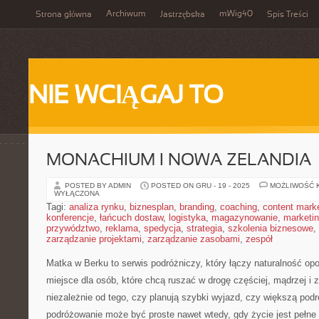
Archiwum
mWig40
Strona główna
Jastrzębska
Spis Treści
NIE WCIĄGAJ TO
MONACHIUM I NOWA ZELANDIA
POSTED BY ADMIN
POSTED ON GRU - 19 - 2025
MOŻLIWOŚĆ 
WYŁĄCZONA
Tagi:
analiza rynku
,
biznesplan
,
branding
,
coaching
,
content mark
konferencje
,
łańcuch dostaw
,
logistyka
,
magazynowanie
,
marketi
przywództwo
,
reklama
,
spedycja
,
strategia
,
szkolenia biznesowe
,
zarządzanie projektami
,
zarządzanie zasobami
,
zespół
Matka w Berku to serwis podróżniczy, który łączy naturalność op
miejsce dla osób, które chcą ruszać w drogę częściej, mądrzej i
niezależnie od tego, czy planują szybki wyjazd, czy większą podr
podróżowanie może być proste nawet wtedy, gdy życie jest pełne