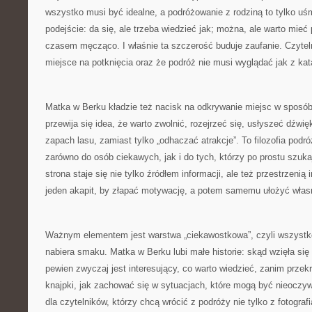
wszystko musi być idealne, a podróżowanie z rodziną to tylko uśm
podejście: da się, ale trzeba wiedzieć jak; można, ale warto mieć 
czasem męcząco. I właśnie ta szczerość buduje zaufanie. Czyteln
miejsce na potknięcia oraz że podróż nie musi wyglądać jak z ka
Matka w Berku kładzie też nacisk na odkrywanie miejsc w sposó
przewija się idea, że warto zwolnić, rozejrzeć się, usłyszeć dźwi
zapach lasu, zamiast tylko „odhaczać atrakcje”. To filozofia podr
zarówno do osób ciekawych, jak i do tych, którzy po prostu szuk
strona staje się nie tylko źródłem informacji, ale też przestrzenią
jeden akapit, by złapać motywację, a potem samemu ułożyć własn
Ważnym elementem jest warstwa „ciekawostkowa”, czyli wszystko
nabiera smaku. Matka w Berku lubi małe historie: skąd wzięła si
pewien zwyczaj jest interesujący, co warto wiedzieć, zanim przek
knajpki, jak zachować się w sytuacjach, które mogą być nieoczywi
dla czytelników, którzy chcą wrócić z podróży nie tylko z fotograf