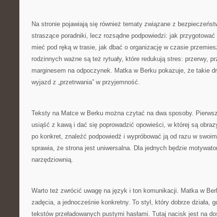
Na stronie pojawiają się również tematy związane z bezpieczeńst
straszące poradniki, lecz rozsądne podpowiedzi: jak przygotować
mieć pod ręką w trasie, jak dbać o organizację w czasie przemie
rodzinnych ważne są też rytuały, które redukują stres: przerwy, pr
marginesem na odpoczynek. Matka w Berku pokazuje, że takie dro
wyjazd z „przetrwania” w przyjemność.
Teksty na Matce w Berku można czytać na dwa sposoby. Pierwszy
usiąść z kawą i dać się poprowadzić opowieści, w której są obrazy
po konkret, znaleźć podpowiedź i wypróbować ją od razu w swoim
sprawia, że strona jest uniwersalna. Dla jednych będzie motywato
narzędziownią.
Warto też zwrócić uwagę na język i ton komunikacji. Matka w Be
zadęcia, a jednocześnie konkretny. To styl, który dobrze działa, 
tekstów przeładowanych pustymi hasłami. Tutaj nacisk jest na d