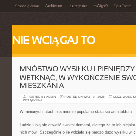
Archiwum
mWig40
Strona główna
Jastrzębska
Spis Treści
NIE WCIĄGAJ TO
MNÓSTWO WYSIŁKU I PIENIĘDZY
WETKNĄĆ, W WYKOŃCZENIE SW
MIESZKANIA
POSTED BY ADMIN
POSTED ON WRZ - 9 - 2025
MOŻLIWOŚĆ 
WYŁĄCZONA
W minionych latach niezmiernie popularne stała się architektura
Ludzie lubią się chwalić swoimi domami, dlatego że to ich niejak
nich mówi. Szczególnie o ile wdziało się bardzo dużo wysiłku w i