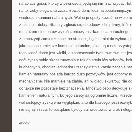
na aplaus gości, którzy z pewnością będą się nim zachwycać. Is
na to, żeby elegancko zaaranżować dom, lecz najpopularniejszy
wnętrzach kamieni naturalnych. Wolno je spożytkować na wiele r
z nich jest dobry. Starczy zgłosić się do odpowiedniej firmy, która
montażem elementów wykończeniowych z kamienia naturalnego. 
z propozycji zamieszczonej na stronce
, będzie miał do wyboru g
jako najpopularniejsze kamienie naturalne, jakie są u nas przyst
tego widać dobór jest wielki, a zastosowanie tych towarów jest j
ogół życzą sobie skonstruowania z takich artykułów schodów, bal
kuchennych, chociaż jednostka urzeczywistnia każde żądanie pete
kamień naturalny posiada bardzo dużo pozytywów, jest odporny n
mechaniczne. Nie marnieje na ziąbie, ani w ciągu skwarów. Nie odb
co także nie pozostaje bez znaczenia. Mnóstwo osób decyduje s
kamieniem naturalnym, bo jego zalety są ogromnie liczne. Prze
wolnostojący zyskuje na wyglądzie, a to dla każdego jest niezwy
nie są najniższe, to pożądane byłoby zainwestować w urok i elegan
źródło:
———————————