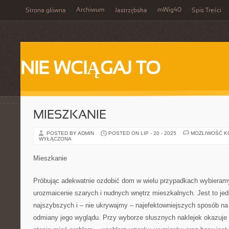
Archiwum
mWig40
Strona główna
Jastrzębska
Spis Treści
NIE WCIĄGAJ TO
MIESZKANIE
POSTED BY ADMIN
POSTED ON LIP - 20 - 2025
MOŻLIWOŚĆ 
WYŁĄCZONA
Mieszkanie
Próbując adekwatnie ozdobić dom w wielu przypadkach wybieram
urozmaicenie szarych i nudnych wnętrz mieszkalnych. Jest to jed
najszybszych i – nie ukrywajmy – najefektowniejszych sposób na 
odmiany jego wyglądu. Przy wyborze słusznych naklejek okazuje 