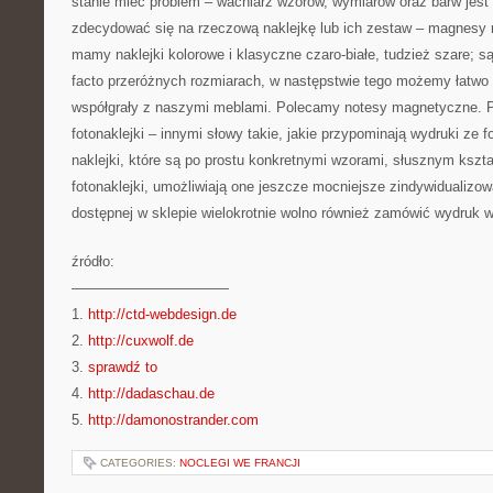
stanie mieć problem – wachlarz wzorów, wymiarów oraz barw jest 
zdecydować się na rzeczową naklejkę lub ich zestaw – magnesy
mamy naklejki kolorowe i klasyczne czaro-białe, tudzież szare; 
facto przeróżnych rozmiarach, w następstwie tego możemy łatwo 
współgrały z naszymi meblami. Polecamy notesy magnetyczne. 
fotonaklejki – innymi słowy takie, jakie przypominają wydruki ze f
naklejki, które są po prostu konkretnymi wzorami, słusznym kszta
fotonaklejki, umożliwiają one jeszcze mocniejsze zindywidualizo
dostępnej w sklepie wielokrotnie wolno również zamówić wydruk w
źródło:
———————————
1.
http://ctd-webdesign.de
2.
http://cuxwolf.de
3.
sprawdź to
4.
http://dadaschau.de
5.
http://damonostrander.com
CATEGORIES:
NOCLEGI WE FRANCJI