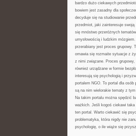
bardzo dużo ciekawych przedmiotó
bowiem jest zasadny dla społecze
decyduje się na studiowanie przed
przedmiot, jaki zainteresuje swoją
się mnóstwo przeróżnych tematów
umysłowością i ludzkim mózgiem. N
przerabiany jest proces grupowy. 
omawia się rozmaite sytuacje z ży
z nimi związane. Proces grupowy, 
również urządzane w formie bezpłat
interesują się psychologią i prz
portalem NGO. To portal dla osób
są na nim wielorakie tematy z tym
Na takim portalu można spędzić b
ważkich. Jeśli kogoś ciekawi taka
ten portal. Warto ciekawić się psy
problematyka, która nigdy nie zan
psychologię, o ile wiąże się przy