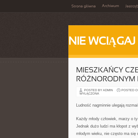
Archiwum
Strona główna
Jastrzę
NIE WCIĄGAJ
MIESZKAŃCY CZ
RÓŻNORODNYM 
POSTED BY ADMIN
POSTED ON 
WYŁĄCZONA
Ludność nagminnie ulegają rozma
Każdy młody człowiek, marzy o ty
Jednak dużo ludzi ma kłopot z wy
młodym wieku, nie często ma się u