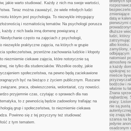
drobnych sp
w, jakie warto studiować. Każdy z nich ma swoje wartości,
rozpoznawcz
bezpieczeńs
ństwa. Teraz można zauważyć, że wiele młodych ludzi
zmieniające 
miotu którym jest psychologia. To niezwykle intrygujący
datą w kalen
pierwszymi 
 złożonością i rozmaitością tematów. Na psychologii porusza
prowadzonym
, każdy z nich bada inną domenę powiązaną z
dłuższe wiec
ludzi, którz
iesłychanie często na zajęciach z psychologii,
zatrzymując 
albo kiosku.
To niezwykle praktyczne zajęcia, na których w grupie
zamyślony, m
cia społeczeństwa, przeróżne zachowania ludzkie i kłopoty
odbijającym 
natomiast po
to niezmiernie ciekawe zajęcia, które notorycznie są
atmosferę ni
nej, nie tylko dla studenciaków. Wszelkie osoby, jakie
a każdy dom
spokojnej s
yzwyczajeniem społeczeństwa, na pewno będą zaciekawione
mieście bywa
przyzwyczail
 pragnących być na bieżąco z życiem publicznym. Ruszane
bodźców i ni
 związane, praca, obwieszczenia, wolontariat, czy nowości.
właśnie tu ł
Znana sprzed
ardzo przyjemnie czas, czytając o sprawach dla nas
najbardziej.
 tematyka, to z pewnością będzie zadowolony trafiając na
pracy. Listo
nie są pustą
chologią grup i społeczeństwa, to niezmiernie ciekawa
autentycznej
się znają ide
udza. Powinno się z tej przyczyny też studiować
szansa na b
szłość z tym tematem.
jedynie ano
osadzonym w