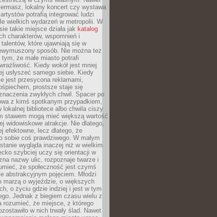
iermasz, lokalny koncert czy wystawa
artystów potrafią integrować ludzi
iele wielkich wydarzeń w metropolii. W
e takie miejsce działa jak
katalog
ch charakterów, wspomnień i
talentów, które ujawniają się w
niewymuszony sposób. Nie można też
tym, że małe miasto potrafi
wrażliwość. Kiedy wokół jest mniej
iej usłyszeć samego siebie. Kiedy
ie jest przesycona reklamami,
ośpiechem, prostsze staje się
znaczenia zwykłych chwil. Spacer po
owa z kimś spotkanym przypadkiem,
 lokalnej bibliotece albo chwila ciszy
im stawem mogą mieć większą wartość
iej widowiskowe atrakcje. Nie dlatego,
ej efektowne, lecz dlatego, że
po sobie coś prawdziwego. W małym
stanie wygląda inaczej niż w wielkim
ecko szybciej uczy się orientacji w
 zna nazwy ulic, rozpoznaje twarze i
umieć, że społeczność jest czymś
ie abstrakcyjnym pojęciem. Młodzi
o marzą o wyjeździe, o większych
h, o życiu gdzie indziej i jest w tym
ego. Jednak z biegiem czasu wielu z
 rozumieć, że miejsce, z którego
zostawiło w nich trwały ślad. Nawet