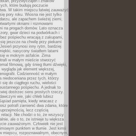
otkań, przyzwyczajeń i znaków
ych, które budują poczucie
twa. W takim miejscu łatwiej zauważyć
się pory roku. Wiosna nie jest tylko
darzu, ale zapachem świeżej ziemi,
otwartymi oknami i rozmowami
i na progach domów. Lato oznacza
zory, gwar dzieci na podwórkach i
y bez pośpiechu wracają z zakupami,
się jeszcze na chwilę przy piekarni
 Jesień przynosi inny rytm, bardziej
iękki, nasycony światłem latarni
się w mokrym asfalcie. Zima
trafi w małym mieście stworzyć
emal filmową, gdy śnieg tłumi dźwięki,
 wygląda jak element większej,
cenografii. Codzienność w małym
 niedoceniana przez tych, którzy
i się do ciągłego ruchu, wielości
eustannego pośpiechu. A jednak to
atwiej dostrzec sens prostych rzeczy.
awczyni wie, jaki chleb lubisz
 Sąsiad pamięta, kiedy wracasz z
nosz potrafi zamienić dwa zdania, które
 uprzejmością, lecz częścią
 relacji. Nie chodzi o to, że wszyscy
alnie, ale o to, że istnieje tu większa
ycie zauważonym. Człowiek nie jest
nimowym punktem w tłumie. Jest kimś
 miejscu, rozpoznawalnym, obecnym,