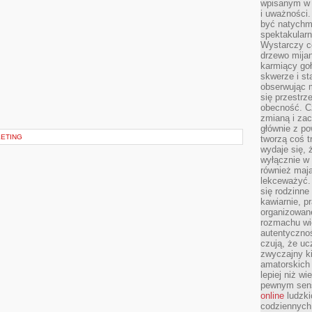
wpisanym w p
i uważności.
być natychm
spektakularn
Wystarczy c
drzewo mija
karmiący goł
skwerze i st
obserwując m
się przestrz
obecność. Cz
zmianą i za
głównie z po
KETING
tworzą coś t
wydaje się, 
wyłącznie w 
również mają
lekceważyć. 
się rodzinne 
kawiarnie, p
organizowan
rozmachu wiel
autentycznoś
czują, że u
zwyczajny k
amatorskich 
lepiej niż w
pewnym sensi
online
ludzki
codziennych 