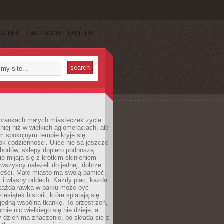
SCRIBE
FACEBOOK
TWITTER
orankach małych miasteczek życie
lniej niż w wielkich aglomeracjach, ale
m spokojnym tempie kryje się
ok codzienności. Ulice nie są jeszcze
hodów, sklepy dopiero podnoszą
zie mijają się z krótkim skinieniem
 wszyscy należeli do jednej, dobrze
ieści. Małe miasto ma swoją pamięć,
y i własny oddech. Każdy plac, każda
 każda ławka w parku może być
esiątek historii, które splatają się
 jedną wspólną tkankę. To przestrzeń,
rnie nic wielkiego się nie dzieje, a
 dzień ma znaczenie, bo składa się z