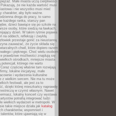
ejzaż. Małe miasta uczą cierpliwości
 Pokazują, że nie każda wartość musi
iastowa i nie wszystko musi mieć
y charakter, aby było ważne.
odzienna droga do pracy, to samo
ne każdego ranka, starszy pan
ębie, dzieci bawiące się po szkole na
arsze osoby, które siedzą na ławkach,
ijający dzień. W takim rytmie pojawia
eń na oddech, refleksję i zwykłą
łowiek przestaje gonić za nieustanną
czyna zauważać, że życie składa się
wtarzalnych chwil, które dopiero razem
rwałego i pięknego. Choć wielu osobom
że prawdziwe możliwości znajdują się
wielkich ośrodkach, mniejsze miasta
 potencjał, którego nie warto
Coraz częściej właśnie tam rozwijają
firmy, lokalne inicjatywy, małe
racownie i wydarzenia kulturalne
e z wielkim sercem. Nie ma tu może
kich festiwali, ale jest za to
ć, dzięki której mieszkańcy naprawdę
czestniczą w czymś własnym. Nawet
iermasz, lokalny koncert czy wystawa
artystów potrafią integrować ludzi
iele wielkich wydarzeń w metropolii. W
e takie miejsce działa jak
katalog
ch charakterów, wspomnień i
talentów, które ujawniają się w