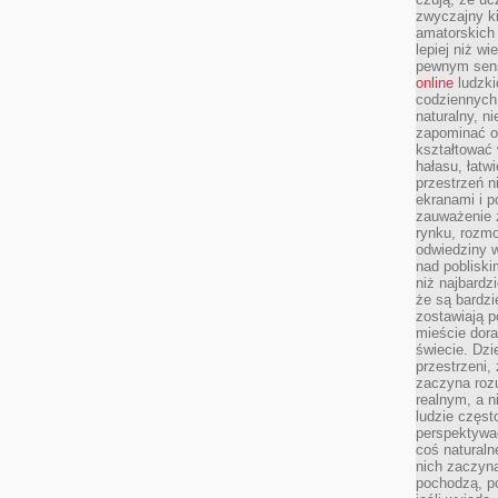
zwyczajny k
amatorskich 
lepiej niż w
pewnym sensi
online
ludzki
codziennych 
naturalny, 
zapominać o 
kształtować 
hałasu, łatw
przestrzeń n
ekranami i p
zauważenie 
rynku, rozm
odwiedziny w
nad poblisk
niż najbardz
że są bardzi
zostawiają 
mieście dora
świecie. Dzi
przestrzeni,
zaczyna roz
realnym, a n
ludzie częst
perspektywac
coś naturaln
nich zaczyna
pochodzą, po