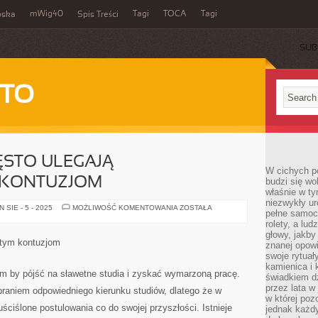
mWig40
Tagi
TOCA
Tagi
bska
Spis Treści
SUB
 TO
ĘSTO ULEGAJĄ
W cichych p
KONTUZJOM
budzi się wo
właśnie w ty
niezwykły ur
MIESZKAŃCY
SIE - 5 - 2025
MOŻLIWOŚĆ KOMENTOWANIA
ZOSTAŁA
pełne samoc
CZĘSTO
ULEGAJĄ
rolety, a lud
RÓŻNORODNYM
głowy, jakby
KONTUZJOM
itym kontuzjom
znanej opow
swoje rytuał
kamienica i
m by pójść na sławetne studia i zyskać wymarzoną pracę.
świadkiem dzi
przez lata w
braniem odpowiedniego kierunku studiów, dlatego że w
w której pozo
ściślone postulowania co do swojej przyszłości. Istnieje
jednak każdy