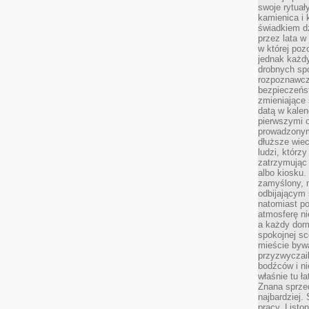
swoje rytuał
kamienica i
świadkiem dzi
przez lata w
w której pozo
jednak każdy
drobnych sp
rozpoznawcz
bezpieczeńs
zmieniające 
datą w kalen
pierwszymi 
prowadzonym
dłuższe wiec
ludzi, którz
zatrzymując 
albo kiosku.
zamyślony, m
odbijającym 
natomiast po
atmosferę ni
a każdy dom
spokojnej s
mieście bywa
przyzwyczail
bodźców i ni
właśnie tu ł
Znana sprzed
najbardziej.
pracy. Listo