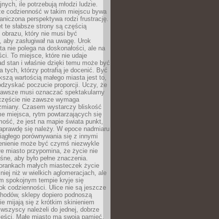
nych, ile potrzebują młodzi ludzie.
 że codzienność w takim miejscu bywa
raniczona perspektywa rodzi frustrację.
 te słabsze strony są częścią
obrazu, który nie musi być
, aby zasługiwał na uwagę. Urok
a nie polega na doskonałości, ale na
ci. To miejsce, które nie udaje
d stan i właśnie dzięki temu może być
a tych, którzy potrafią je docenić. Być
szą wartością małego miasta jest to,
dzyskać poczucie proporcji. Uczy, że
zawsze musi oznaczać spektakularny
częście nie zawsze wymaga
 zmiany. Czasem wystarczy bliskość
me miejsca, rytm powtarzających się
mość, że jest na mapie świata punkt,
naprawdę się należy. W epoce nadmiaru
 ciągłego porównywania się z innymi
zenienie może być czymś niezwykle
e miasto przypomina, że życie nie
śne, aby było pełne znaczenia.
orankach małych miasteczek życie
lniej niż w wielkich aglomeracjach, ale
m spokojnym tempie kryje się
ok codzienności. Ulice nie są jeszcze
hodów, sklepy dopiero podnoszą
zie mijają się z krótkim skinieniem
 wszyscy należeli do jednej, dobrze
ieści. Małe miasto ma swoją pamięć,