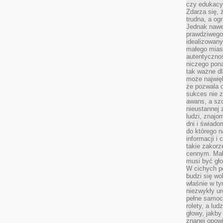
czy edukacyj
Zdarza się,
trudna, a og
Jednak nawet
prawdziwego 
idealizowany
małego miast
autentycznoś
niczego pona
tak ważne dl
może najwięk
że pozwala o
sukces nie 
awans, a sz
nieustannej
ludzi, znajo
dni i świado
do którego 
informacji i
takie zakor
cennym. Mał
musi być gło
W cichych p
budzi się wo
właśnie w ty
niezwykły ur
pełne samoc
rolety, a lud
głowy, jakby
znanej opow