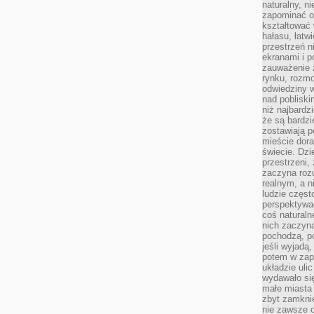
naturalny, 
zapominać o 
kształtować 
hałasu, łatw
przestrzeń n
ekranami i p
zauważenie 
rynku, rozm
odwiedziny w
nad poblisk
niż najbardz
że są bardzi
zostawiają 
mieście dora
świecie. Dzi
przestrzeni,
zaczyna roz
realnym, a n
ludzie częst
perspektywac
coś naturaln
nich zaczyna
pochodzą, po
jeśli wyjadą
potem w zap
układzie uli
wydawało się
małe miasta
zbyt zamknię
nie zawsze 