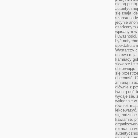
nie są pustą
autentycznej
się znają ide
szansa na b
jedynie ano
osadzonym w
wpisanym w p
i uważności.
być natychm
spektakularn
Wystarczy c
drzewo mija
karmiący goł
skwerze i st
obserwując m
się przestrz
obecność. Cz
zmianą i za
głównie z po
tworzą coś t
wydaje się, 
wyłącznie w 
również mają
lekceważyć. 
się rodzinne 
kawiarnie, p
organizowan
rozmachu wiel
autentycznoś
czują, że u