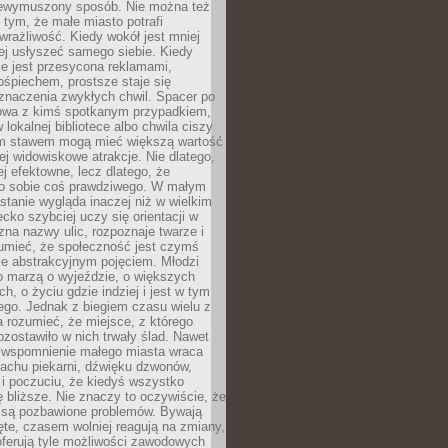
niewymuszony sposób. Nie można też
tym, że małe miasto potrafi
wrażliwość. Kiedy wokół jest mniej
iej usłyszeć samego siebie. Kiedy
ie jest przesycona reklamami,
ośpiechem, prostsze staje się
znaczenia zwykłych chwil. Spacer po
owa z kimś spotkanym przypadkiem,
 lokalnej bibliotece albo chwila ciszy
im stawem mogą mieć większą wartość
iej widowiskowe atrakcje. Nie dlatego,
ej efektowne, lecz dlatego, że
po sobie coś prawdziwego. W małym
stanie wygląda inaczej niż w wielkim
ecko szybciej uczy się orientacji w
 zna nazwy ulic, rozpoznaje twarze i
umieć, że społeczność jest czymś
ie abstrakcyjnym pojęciem. Młodzi
o marzą o wyjeździe, o większych
h, o życiu gdzie indziej i jest w tym
ego. Jednak z biegiem czasu wielu z
 rozumieć, że miejsce, z którego
zostawiło w nich trwały ślad. Nawet
, wspomnienie małego miasta wraca
achu piekarni, dźwięku dzwonów,
c i poczuciu, że kiedyś wszystko
 bliższe. Nie znaczy to oczywiście, że
 są pozbawione problemów. Bywają
te, czasem wolniej reagują na zmiany,
oferują tyle możliwości zawodowych