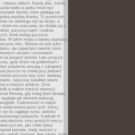
y i własny oddech. Każdy plac, każda
 każda ławka w parku może być
esiątek historii, które splatają się
 jedną wspólną tkankę. To przestrzeń,
rnie nic wielkiego się nie dzieje, a
 dzień ma znaczenie, bo składa się z
otkań, przyzwyczajeń i znaków
ych, które budują poczucie
twa. W takim miejscu łatwiej zauważyć
się pory roku. Wiosna nie jest tylko
darzu, ale zapachem świeżej ziemi,
otwartymi oknami i rozmowami
i na progach domów. Lato oznacza
zory, gwar dzieci na podwórkach i
y bez pośpiechu wracają z zakupami,
się jeszcze na chwilę przy piekarni
 Jesień przynosi inny rytm, bardziej
iękki, nasycony światłem latarni
się w mokrym asfalcie. Zima
trafi w małym mieście stworzyć
emal filmową, gdy śnieg tłumi dźwięki,
 wygląda jak element większej,
cenografii. Codzienność w małym
 niedoceniana przez tych, którzy
i się do ciągłego ruchu, wielości
eustannego pośpiechu. A jednak to
atwiej dostrzec sens prostych rzeczy.
awczyni wie, jaki chleb lubisz
 Sąsiad pamięta, kiedy wracasz z
nosz potrafi zamienić dwa zdania, które