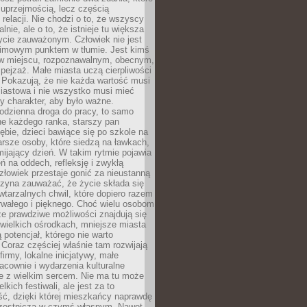
 uprzejmością, lecz częścią
 relacji. Nie chodzi o to, że wszyscy
alnie, ale o to, że istnieje tu większa
ycie zauważonym. Człowiek nie jest
nimowym punktem w tłumie. Jest kimś
 miejscu, rozpoznawalnym, obecnym,
ejzaż. Małe miasta uczą cierpliwości
 Pokazują, że nie każda wartość musi
iastowa i nie wszystko musi mieć
y charakter, aby było ważne.
odzienna droga do pracy, to samo
ne każdego ranka, starszy pan
ębie, dzieci bawiące się po szkole na
arsze osoby, które siedzą na ławkach,
ijający dzień. W takim rytmie pojawia
eń na oddech, refleksję i zwykłą
łowiek przestaje gonić za nieustanną
czyna zauważać, że życie składa się
wtarzalnych chwil, które dopiero razem
rwałego i pięknego. Choć wielu osobom
że prawdziwe możliwości znajdują się
wielkich ośrodkach, mniejsze miasta
 potencjał, którego nie warto
Coraz częściej właśnie tam rozwijają
firmy, lokalne inicjatywy, małe
racownie i wydarzenia kulturalne
e z wielkim sercem. Nie ma tu może
kich festiwali, ale jest za to
ć, dzięki której mieszkańcy naprawdę
czestniczą w czymś własnym. Nawet