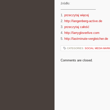
źródło:
———————————
1.
przeczytaj więcej
2.
http://langenberg-active.de
3.
przeczytaj całość
4.
http://larrygloverlive.com
5.
http://lastminute-vergleicher.de
CATEGORIES:
SOCIAL MEDIA MAR
Comments are closed.