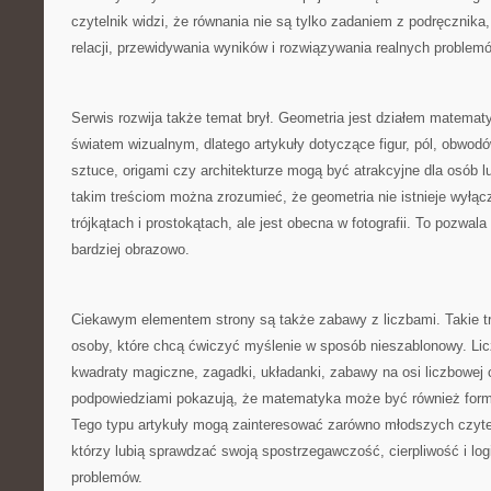
czytelnik widzi, że równania nie są tylko zadaniem z podręcznik
relacji, przewidywania wyników i rozwiązywania realnych problem
Serwis rozwija także temat brył. Geometria jest działem matematy
światem wizualnym, dlatego artykuły dotyczące figur, pól, obwodów,
sztuce, origami czy architekturze mogą być atrakcyjne dla osób lu
takim treściom można zrozumieć, że geometria nie istnieje wyłąc
trójkątach i prostokątach, ale jest obecna w fotografii. To pozwa
bardziej obrazowo.
Ciekawym elementem strony są także zabawy z liczbami. Takie t
osoby, które chcą ćwiczyć myślenie w sposób nieszablonowy. Licz
kwadraty magiczne, zagadki, układanki, zabawy na osi liczbowej 
podpowiedziami pokazują, że matematyka może być również for
Tego typu artykuły mogą zainteresować zarówno młodszych czyteln
którzy lubią sprawdzać swoją spostrzegawczość, cierpliwość i log
problemów.