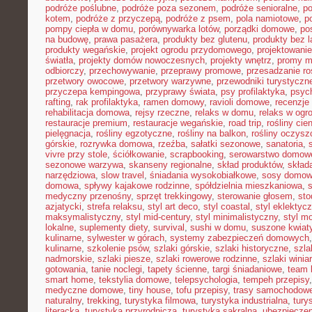
podróże poślubne
,
podróże poza sezonem
,
podróże senioralne
,
po
kotem
,
podróże z przyczepą
,
podróże z psem
,
pola namiotowe
,
p
pompy ciepła w domu
,
porównywarka lotów
,
porządki domowe
,
pos
na budowę
,
prawa pasażera
,
produkty bez glutenu
,
produkty bez l
produkty wegańskie
,
projekt ogrodu przydomowego
,
projektowani
światła
,
projekty domów nowoczesnych
,
projekty wnętrz
,
promy m
odbiorczy
,
przechowywanie
,
przeprawy promowe
,
przesadzanie ro
przetwory owocowe
,
przetwory warzywne
,
przewodniki turystyczn
przyczepa kempingowa
,
przyprawy świata
,
psy profilaktyka
,
psyc
rafting
,
rak profilaktyka
,
ramen domowy
,
ravioli domowe
,
recenzje 
rehabilitacja domowa
,
rejsy rzeczne
,
relaks w domu
,
relaks w ogr
restauracje premium
,
restauracje wegańskie
,
road trip
,
rośliny cie
pielęgnacja
,
rośliny egzotyczne
,
rośliny na balkon
,
rośliny oczysz
górskie
,
rozrywka domowa
,
rzeźba
,
sałatki sezonowe
,
sanatoria
,
vivre przy stole
,
ściółkowanie
,
scrapbooking
,
serowarstwo domow
sezonowe warzywa
,
skanseny regionalne
,
skład produktów
,
skład
narzędziowa
,
slow travel
,
śniadania wysokobiałkowe
,
sosy domo
domowa
,
spływy kajakowe rodzinne
,
spółdzielnia mieszkaniowa
,
medyczny przenośny
,
sprzęt trekkingowy
,
sterowanie głosem
,
sto
azjatycki
,
strefa relaksu
,
styl art deco
,
styl coastal
,
styl eklektyc
maksymalistyczny
,
styl mid-century
,
styl minimalistyczny
,
styl m
lokalne
,
suplementy diety
,
survival
,
sushi w domu
,
suszone kwiat
kulinarne
,
sylwester w górach
,
systemy zabezpieczeń domowych
kulinarne
,
szkolenie psów
,
szlaki górskie
,
szlaki historyczne
,
szla
nadmorskie
,
szlaki piesze
,
szlaki rowerowe rodzinne
,
szlaki winia
gotowania
,
tanie noclegi
,
tapety ścienne
,
targi śniadaniowe
,
team 
smart home
,
tekstylia domowe
,
telepsychologia
,
tempeh przepisy
medyczne domowe
,
tiny house
,
tofu przepisy
,
trasy samochodow
naturalny
,
trekking
,
turystyka filmowa
,
turystyka industrialna
,
tury
literacka
,
turystyka przyrodnicza
,
turystyka sakralna
,
ubezpieczen