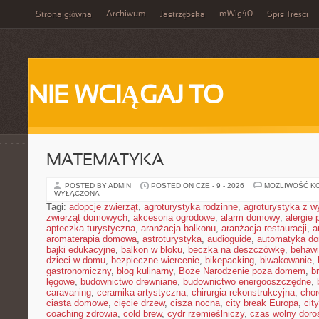
Archiwum
mWig40
Strona główna
Jastrzębska
Spis Treści
NIE WCIĄGAJ TO
MATEMATYKA
POSTED BY ADMIN
POSTED ON CZE - 9 - 2026
MOŻLIWOŚĆ K
WYŁĄCZONA
Tagi:
adopcje zwierząt
,
agroturystyka rodzinne
,
agroturystyka z 
zwierząt domowych
,
akcesoria ogrodowe
,
alarm domowy
,
alergie
apteczka turystyczna
,
aranżacja balkonu
,
aranżacja restauracji
,
a
aromaterapia domowa
,
astroturystyka
,
audioguide
,
automatyka d
bajki edukacyjne
,
balkon w bloku
,
beczka na deszczówkę
,
behawi
dzieci w domu
,
bezpieczne wiercenie
,
bikepacking
,
biwakowanie
,
gastronomiczny
,
blog kulinarny
,
Boże Narodzenie poza domem
,
b
lęgowe
,
budownictwo drewniane
,
budownictwo energooszczędne
,
caravaning
,
ceramika artystyczna
,
chirurgia rekonstrukcyjna
,
chor
ciasta domowe
,
cięcie drzew
,
cisza nocna
,
city break Europa
,
cit
coaching zdrowia
,
cold brew
,
cydr rzemieślniczy
,
czas wolny doro