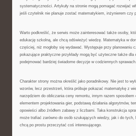
systematyczności. Artykuły na stronie mogą pomagać rozwijać wła
jeśli czytelnik nie planuje zostać matematykiem, inżynierem czy 
Warto podkreślić, że serwis może zainteresować także osoby, kt
edukację szkolną, ale chcą odświeżyć wiedzę. Matematyka w dor
częściej, niż mogłoby się wydawać. Występuje przy planowaniu c
pokazujące praktyczne przykłady mogą być użyteczne także dla c
podejmować bardziej świadome decyzje w codziennych sprawach
Charakter strony można określić jako poradnikowy. Nie jest to wy
wzorów, lecz przestrzeń, która próbuje pokazać matematykę z wie
narzędziem do obliczania ceny remontu, innym razem sposobem 
elementem projektowania gier, podstawą działania algorytmów, te
opowieści albo źródłem zabawy z liczbami. Taka konstrukcja spr
może trafiać zarówno do osób szukających wiedzy, jak i do tych, kt
chcą po prostu przeczytać coś interesującego.