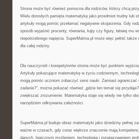
Strona może być również pomocna dla rodziców, którzy chcą prz
Wielu dorosłych pamięta matematykę jako przedmiot trudny lub st
artykuły mogą pomóc przełamać negatywne skojarzenia. Gdy rodzi
sposób wyjaśnić procenty, równania, kąty czy figury, łatwiej mu 
niepotrzebnego napięcia. SuperMatma.pl może więc pełnić także 
dla całej rodziny.
Dla nauczycieli i korepetytorów strona może być punktem wyjści
Artykuły pokazujące matematykę w życiu codziennym, technologii,
mogą pomóc uczniom zobaczyć sens nauki. Zamiast ograniczać si
zadanie?”, można pokazać również „gdzie ten temat się przydaje?
zwiększać zrozumienie. Matematyka staje się wtedy nie tylko ob
narzędziem odkrywania zależności.
SuperMatma.pl buduje obraz matematyki jako dziedziny pełnej za
ważne w czasach, gdy coraz większe znaczenie mają kompetencj
danych, logicznym myśleniem, technologią i rozwiązywaniem pr