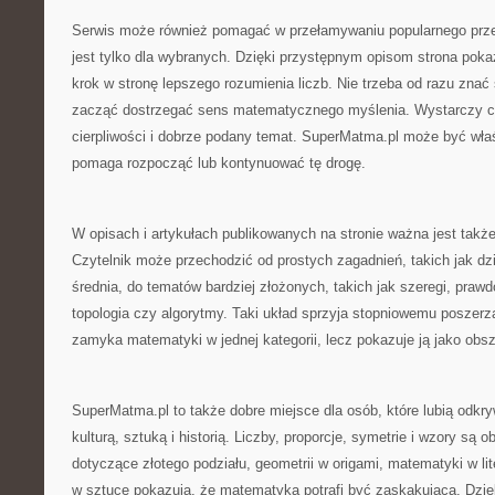
Serwis może również pomagać w przełamywaniu popularnego prz
jest tylko dla wybranych. Dzięki przystępnym opisom strona poka
krok w stronę lepszego rozumienia liczb. Nie trzeba od razu znać
zacząć dostrzegać sens matematycznego myślenia. Wystarczy c
cierpliwości i dobrze podany temat. SuperMatma.pl może być wła
pomaga rozpocząć lub kontynuować tę drogę.
W opisach i artykułach publikowanych na stronie ważna jest także 
Czytelnik może przechodzić od prostych zagadnień, takich jak dzie
średnia, do tematów bardziej złożonych, takich jak szeregi, prawd
topologia czy algorytmy. Taki układ sprzyja stopniowemu poszerza
zamyka matematyki w jednej kategorii, lecz pokazuje ją jako obs
SuperMatma.pl to także dobre miejsce dla osób, które lubią odkr
kulturą, sztuką i historią. Liczby, proporcje, symetrie i wzory są
dotyczące złotego podziału, geometrii w origami, matematyki w lit
w sztuce pokazują, że matematyka potrafi być zaskakująca. Dzi