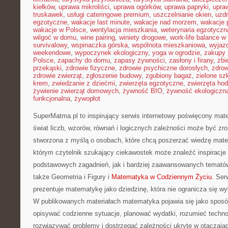
kiełków
,
uprawa mikroliści
,
uprawa ogórków
,
uprawa papryki
,
upra
truskawek
,
usługi cateringowe premium
,
uszczelnianie okien
,
uzd
egzotyczne
,
wakacje last minute
,
wakacje nad morzem
,
wakacje 
wakacje w Polsce
,
wentylacja mieszkania
,
weterynaria egzotyczn
wilgoć w domu
,
wine pairing
,
winiety drogowe
,
work-life balance 
survivalowy
,
wspinaczka górska
,
wspólnota mieszkaniowa
,
wyjazd
weekendowe
,
wypoczynek ekologiczny
,
yoga w ogrodzie
,
zakupy 
Polsce
,
zapachy do domu
,
zapasy żywności
,
zasłony i firany
,
zbi
przekąski
,
zdrowie fizyczne
,
zdrowie psychiczne dorosłych
,
zdrow
zdrowie zwierząt
,
zgłoszenie budowy
,
zgubiony bagaż
,
zielone sz
krem
,
zwiedzanie z dziećmi
,
zwierzęta egzotyczne
,
zwierzęta ho
żywienie zwierząt domowych
,
żywność BIO
,
żywność ekologiczna
funkcjonalna
,
żywopłot
SuperMatma.pl to inspirujący serwis internetowy poświęcony mat
świat liczb, wzorów, równań i logicznych zależności może być zro
stworzona z myślą o osobach, które chcą poszerzać wiedzę mat
którym czytelnik szukający ciekawostek może znaleźć inspiracj
podstawowych zagadnień, jak i bardziej zaawansowanych temat
także Geometria i Figury i
Matematyka w Codziennym Życiu
. Ser
prezentuje matematykę jako dziedzinę, która nie ogranicza się wył
W publikowanych materiałach matematyka pojawia się jako sposó
opisywać codzienne sytuacje, planować wydatki, rozumieć techno
rozwiązywać problemy i dostrzegać zależności ukryte w otaczają