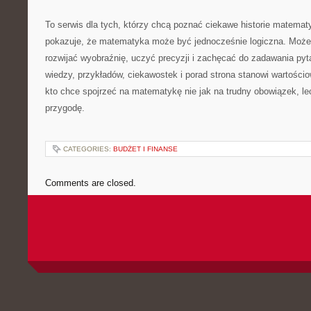
To serwis dla tych, którzy chcą poznać ciekawe historie matema
pokazuje, że matematyka może być jednocześnie logiczna. Może
rozwijać wyobraźnię, uczyć precyzji i zachęcać do zadawania pyt
wiedzy, przykładów, ciekawostek i porad strona stanowi wartości
kto chce spojrzeć na matematykę nie jak na trudny obowiązek, lec
przygodę.
CATEGORIES:
BUDŻET I FINANSE
Comments are closed.