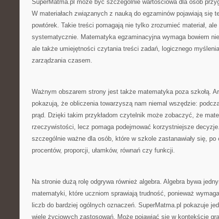
SuperMatma.pl może być szczególnie wartościowa dla osób przyg
W materiałach związanych z nauką do egzaminów pojawiają się t
powtórek. Takie treści pomagają nie tylko zrozumieć materiał, ale
systematycznie. Matematyka egzaminacyjna wymaga bowiem nie 
ale także umiejętności czytania treści zadań, logicznego myśleni
zarządzania czasem.
Ważnym obszarem strony jest także matematyka poza szkołą. Art
pokazują, że obliczenia towarzyszą nam niemal wszędzie: podcz
prąd. Dzięki takim przykładom czytelnik może zobaczyć, że mate
rzeczywistości, lecz pomaga podejmować korzystniejsze decyzje.
szczególnie ważne dla osób, które w szkole zastanawiały się, po 
procentów, proporcji, ułamków, równań czy funkcji.
Na stronie dużą rolę odgrywa również algebra. Algebra bywa jedn
matematyki, które uczniom sprawiają trudność, ponieważ wymaga
liczb do bardziej ogólnych oznaczeń. SuperMatma.pl pokazuje je
wiele życiowych zastosowań. Może pojawiać się w kontekście graf