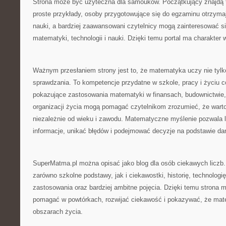
Strona może być użyteczna dla samouków. Początkujący znajdą t
proste przykłady, osoby przygotowujące się do egzaminu otrzym
nauki, a bardziej zaawansowani czytelnicy mogą zainteresować s
matematyki, technologii i nauki. Dzięki temu portal ma charakter
Ważnym przesłaniem strony jest to, że matematyka uczy nie tylko
sprawdzania. To kompetencje przydatne w szkole, pracy i życiu 
pokazujące zastosowania matematyki w finansach, budownictwie, 
organizacji życia mogą pomagać czytelnikom zrozumieć, że warto 
niezależnie od wieku i zawodu. Matematyczne myślenie pozwala 
informacje, unikać błędów i podejmować decyzje na podstawie dany
SuperMatma.pl można opisać jako blog dla osób ciekawych liczb
zarówno szkolne podstawy, jak i ciekawostki, historię, technologi
zastosowania oraz bardziej ambitne pojęcia. Dzięki temu strona 
pomagać w powtórkach, rozwijać ciekawość i pokazywać, że mat
obszarach życia.