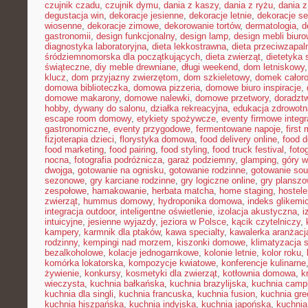
czujnik czadu
,
czujnik dymu
,
dania z kaszy
,
dania z ryżu
,
dania 
degustacja win
,
dekoracje jesienne
,
dekoracje letnie
,
dekoracje s
wiosenne
,
dekoracje zimowe
,
dekorowanie tortów
,
dermatologia
,
d
gastronomii
,
design funkcjonalny
,
design lamp
,
design mebli biur
diagnostyka laboratoryjna
,
dieta lekkostrawna
,
dieta przeciwzapal
śródziemnomorska dla początkujących
,
dieta zwierząt
,
dietetyka 
świąteczne
,
diy meble drewniane
,
długi weekend
,
dom letniskowy
klucz
,
dom przyjazny zwierzętom
,
dom szkieletowy
,
domek całor
domowa biblioteczka
,
domowa pizzeria
,
domowe biuro inspiracje
,
domowe makarony
,
domowe nalewki
,
domowe przetwory
,
doradzt
hobby
,
dywany do salonu
,
działka rekreacyjna
,
edukacja zdrowotn
escape room domowy
,
etykiety spożywcze
,
eventy firmowe integr
gastronomiczne
,
eventy przygodowe
,
fermentowane napoje
,
first
fizjoterapia dzieci
,
florystyka domowa
,
food delivery online
,
food d
food marketing
,
food pairing
,
food styling
,
food truck festival
,
foto
nocna
,
fotografia podróżnicza
,
garaż podziemny
,
glamping
,
góry w
dwojga
,
gotowanie na ognisku
,
gotowanie rodzinne
,
gotowanie sou
sezonowe
,
gry karciane rodzinne
,
gry logiczne online
,
gry planszo
zespołowe
,
hamakowanie
,
herbata matcha
,
home staging
,
hostele
zwierząt
,
hummus domowy
,
hydroponika domowa
,
indeks glikemi
integracja outdoor
,
inteligentne oświetlenie
,
izolacja akustyczna
,
i
intuicyjne
,
jesienne wyjazdy
,
jeziora w Polsce
,
kącik czytelniczy
,
kampery
,
karmnik dla ptaków
,
kawa specialty
,
kawalerka aranżacj
rodzinny
,
kempingi nad morzem
,
kiszonki domowe
,
klimatyzacja 
bezalkoholowe
,
kolacje jednogarnkowe
,
kolonie letnie
,
kolor roku
,
komórka lokatorska
,
kompozycje kwiatowe
,
konferencje kulinarne
żywienie
,
konkursy
,
kosmetyki dla zwierząt
,
kotłownia domowa
,
k
wieczysta
,
kuchnia bałkańska
,
kuchnia brazylijska
,
kuchnia camp
kuchnia dla singli
,
kuchnia francuska
,
kuchnia fusion
,
kuchnia gr
kuchnia hiszpańska
,
kuchnia indyjska
,
kuchnia japońska
,
kuchnia