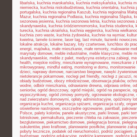
libańska
,
kuchnia marokańska
,
kuchnia meksykańska
,
kuchnia m
niemiecka
,
kuchnia niskobudżetowa
,
kuchnia orientalna
,
kuchnia 
portugalska
,
kuchnia regionalna Kaszub
,
kuchnia regionalna Małop
Mazur
,
kuchnia regionalna Podlasia
,
kuchnia regionalna Śląska
,
k
sezonowa jesienna
,
kuchnia sezonowa letnia
,
kuchnia sezonowa 
skandynawska
,
kuchnia śródziemnomorska
,
kuchnia studencka
,
turecka
,
kuchnia ukraińska
,
kuchnia węgierska
,
kuchnia wielkano
kuchnia zero waste
,
kuchnia żydowska
,
kuchnie na wymiar
,
kultu
kwietna
,
lamele ścienne
,
laser tag
,
last minute
,
łazienki nowocze
lokalne atrakcje
,
lokalne bazary
,
loty czarterowe
,
lunchbox do pra
energii
,
majówka
,
małe mieszkanie
,
małe remonty
,
malowanie meb
marynaty domowe
,
meble industrialne
,
meble klasyczne
,
meble m
skandynawskie
,
meble z palet
,
medycyna estetyczna zabiegi
,
me
health
,
miejskie rośliny
,
mieszkanie wynajmowane
,
mieszkanie z
mikrowyprawy
,
mindful eating
,
monitoring w domu
,
monitorowanie
dzieci
,
naprawy domowe
,
narciarstwo biegowe
,
nawyki żywieniow
nietolerancje pokarmowe
,
noclegi pet friendly
,
noclegi z jacuzzi
,
n
obiady budżetowe
,
obozy młodzieżowe
,
obserwacja ptaków
,
ochr
wodne
,
odbiór mieszkania
,
odnawianie drewna
,
odprawa online
,
od
seniorów
,
ogród deszczowy
,
ogród miejski
,
ogród na parapecie
,
og
wypoczynkowy
,
ogród zimowy pomysły
,
ogrzewanie ekologiczne
,
nad zwierzętami domowymi
,
opłaty administracyjne
,
opóźniony lot
organizacja kuchni
,
organizacja spiżarni
,
organizacja szafy
,
origa
oświetlenie nastrojowe
,
oszczędne ogrzewanie
,
paintball
,
pakowan
Polsce
,
palety kolorów
,
panele akustyczne
,
parki linowe
,
parki te
lotniskowe
,
permakultura
,
pieczenie chleba na zakwasie
,
pieczeni
bezglutenowe
,
piekarnictwo domowe
,
pielęgnacja bonsai
,
pielęgna
sukulentów
,
piwo kraftowe
,
planowanie posiłków
,
planowanie zaku
pobyty lecznicze
,
podatek od nieruchomości
,
podróż pociągiem
,
p
budżetowe
,
podróże edukacyjne
,
podróże kamperem
,
podróże kul