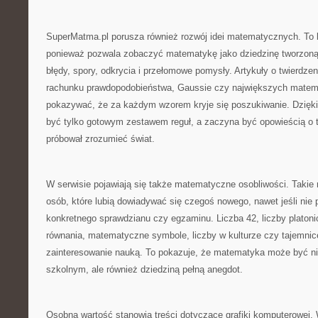
SuperMatma.pl porusza również rozwój idei matematycznych. To 
ponieważ pozwala zobaczyć matematykę jako dziedzinę tworzoną p
błędy, spory, odkrycia i przełomowe pomysły. Artykuły o twierdzeni
rachunku prawdopodobieństwa, Gaussie czy największych mate
pokazywać, że za każdym wzorem kryje się poszukiwanie. Dzięk
być tylko gotowym zestawem reguł, a zaczyna być opowieścią o t
próbował zrozumieć świat.
W serwisie pojawiają się także matematyczne osobliwości. Takie m
osób, które lubią dowiadywać się czegoś nowego, nawet jeśli nie 
konkretnego sprawdzianu czy egzaminu. Liczba 42, liczby platonic
równania, matematyczne symbole, liczby w kulturze czy tajemn
zainteresowanie nauką. To pokazuje, że matematyka może być ni
szkolnym, ale również dziedziną pełną anegdot.
Osobną wartość stanowią treści dotyczące grafiki komputerowej.