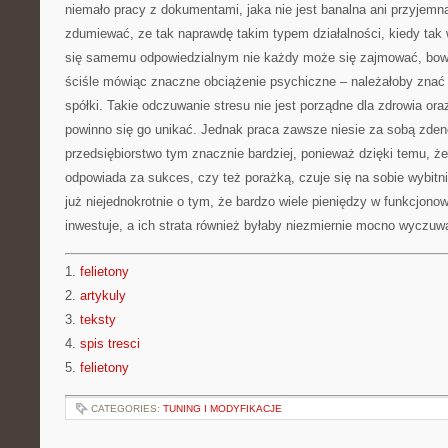
niemało pracy z dokumentami, jaka nie jest banalna ani przyjemn
zdumiewać, ze tak naprawdę takim typem działalności, kiedy tak 
się samemu odpowiedzialnym nie każdy może się zajmować, bowi
ściśle mówiąc znaczne obciążenie psychiczne – należałoby znać
spółki. Takie odczuwanie stresu nie jest porządne dla zdrowia or
powinno się go unikać. Jednak praca zawsze niesie za sobą zde
przedsiębiorstwo tym znacznie bardziej, ponieważ dzięki temu, że 
odpowiada za sukces, czy też porażką, czuje się na sobie wybitni
już niejednokrotnie o tym, że bardzo wiele pieniędzy w funkcjonowa
inwestuje, a ich strata również byłaby niezmiernie mocno wyczuw
1.
felietony
2.
artykuly
3.
teksty
4.
spis tresci
5.
felietony
CATEGORIES:
TUNING I MODYFIKACJE