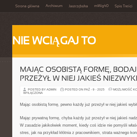
Archiwum
mWig40
Strona główna
Jastrzębska
Spis Treści
NIE WCIĄGAJ TO
MAJĄC OSOBISTĄ FORMĘ, BODAJ
PRZEŻYŁ W NIEJ JAKIEŚ NIEZWYK
POSTED BY ADMIN
POSTED ON PAŹ - 9 - 2025
MOŻLIWOŚĆ K
WYŁĄCZONA
Mając osobistą formę, pewno każdy już przeżył w niej jakieś wybi
Mając prywatną formę, chyba każdy już przeżył w niej jakieś na
W zasadzie jakikolwiek moment, kiedy coś idzie nie pomyśli właśc
stres, jak na przykład kłótnia z pracownikiem, strata ważnego k