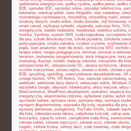
spółdzielnia energetyczna
,
spółka cywilna
,
spółka jawna
,
spółka z
B2B
,
sprzedaż B2C
,
sprzedaż online
,
sprzedaż telefoniczna
,
sprz
ładowania
,
stand-up polski
,
stare fotografie
,
staż zawodowy
,
stery
stomatologia zachowawcza
,
storytelling
,
storytelling marki
,
stream
struktury danych
,
studia online
,
studio domowe
,
styl biznesowy
,
s
smart casual
,
stylizacja sylwetki
,
stypendia
,
sukcesja firmy
,
SUV
energetyczne
,
światło niebieskie
,
światłowód
,
świetlica szkolna
,
ś
morska
,
Symfony
,
system OKR
,
szafa kapsułowa
,
szczepienie k
dla psa
,
szkoła demokratyczna
,
szkoła prywatna
,
szkolenia zawo
partycypacyjna
,
sztuka sakralna
,
szybkie czytanie
,
szyfrowanie 
prądu
,
teatr amatorski
,
teatr dla dzieci
,
techniczne SEO
,
techniki 
terapia online
,
terapia pedagogiczna
,
terminal
,
terminal w telefonie
terrarium
,
testowanie oprogramowania
,
testy integracyjne
,
testy j
marketing
,
tkactwo
,
torebki
,
tradycje rodzinne
,
transporter dla kot
ubezpieczenie AC
,
ubezpieczenie OC
,
ubrania techniczne
,
ubrania
uczenie maszynowe
,
umowa najmu
,
umowa o dzieło
,
umowa o pr
B2B
,
upcykling
,
upskilling
,
uwierzytelnianie dwuskładnikowe
,
UX w
vintage fashion
,
VPN
,
VR fitness
,
Vue
,
warsztat samochodowy
,
w
webhooki
,
wektorowe bazy danych
,
weterynarz online
,
Windows S
wizytówka Google
,
własność intelektualna
,
włosy kręcone
,
włosy 
WooCommerce
,
WordPress development
,
workation
,
wsparcie kr
energetyczna
,
wspomnienia rodzinne
,
wybielanie zębów
,
wybór st
wycinanki ludowe
,
wymiana okien
,
wymiana oleju
,
wymiana stude
wynajem długoterminowy
,
wyprawka dla kota
,
wyprawka dla psa
,
wystawy plenerowe
,
youngtimery
,
YouTube Shorts
,
zabawki węch
dla kota
,
zabezpieczenie lakieru
,
zabytkowe kościoły
,
zakup auta
krzyżackie
,
zapachy unisex
,
zarządzanie małą firmą
,
zawieszeni
zdrowie kobiet
,
zdrowie mężczyzn
,
zdrowie oczu
,
zdrowie słuchu
zegarki
,
zielona ściana
,
zielony dach
,
znak towarowy
,
znaki drog