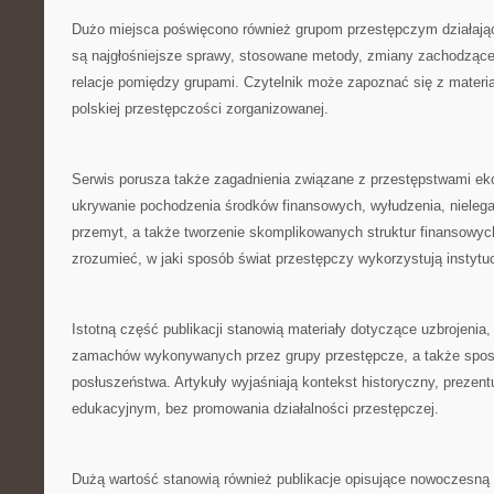
Dużo miejsca poświęcono również grupom przestępczym działaj
są najgłośniejsze sprawy, stosowane metody, zmiany zachodzące n
relacje pomiędzy grupami. Czytelnik może zapoznać się z materia
polskiej przestępczości zorganizowanej.
Serwis porusza także zagadnienia związane z przestępstwami 
ukrywanie pochodzenia środków finansowych, wyłudzenia, nielega
przemyt, a także tworzenie skomplikowanych struktur finansowych
zrozumieć, w jaki sposób świat przestępczy wykorzystują instytu
Istotną część publikacji stanowią materiały dotyczące uzbrojenia, 
zamachów wykonywanych przez grupy przestępcze, a także sp
posłuszeństwa. Artykuły wyjaśniają kontekst historyczny, prezent
edukacyjnym, bez promowania działalności przestępczej.
Dużą wartość stanowią również publikacje opisujące nowoczesną