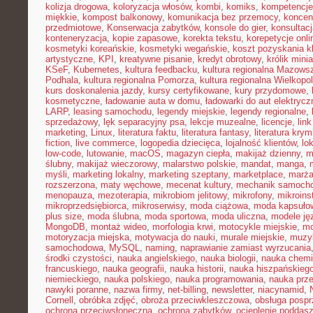
kolizja drogowa
,
koloryzacja włosów
,
kombi
,
komiks
,
kompetencje
miękkie
,
kompost balkonowy
,
komunikacja bez przemocy
,
koncen
przedmiotowe
,
Konserwacja zabytków
,
konsole do gier
,
konsultac
konteneryzacja
,
kopie zapasowe
,
korekta tekstu
,
korepetycje onli
kosmetyki koreańskie
,
kosmetyki wegańskie
,
koszt pozyskania kl
artystyczne
,
KPI
,
kreatywne pisanie
,
kredyt obrotowy
,
królik mini
KSeF
,
Kubernetes
,
kultura feedbacku
,
kultura regionalna Mazows
Podhala
,
kultura regionalna Pomorza
,
kultura regionalna Wielkopol
kurs doskonalenia jazdy
,
kursy certyfikowane
,
kury przydomowe
,
kosmetyczne
,
ładowanie auta w domu
,
ładowarki do aut elektryc
LARP
,
leasing samochodu
,
legendy miejskie
,
legendy regionalne
,
sprzedażowy
,
lęk separacyjny psa
,
lekcje muzealne
,
licencje
,
link
marketing
,
Linux
,
literatura faktu
,
literatura fantasy
,
literatura krym
fiction
,
live commerce
,
logopedia dziecięca
,
lojalność klientów
,
lo
low-code
,
lutowanie
,
macOS
,
magazyn ciepła
,
makijaż dzienny
,
m
ślubny
,
makijaż wieczorowy
,
malarstwo polskie
,
mandat
,
manga
,
myśli
,
marketing lokalny
,
marketing szeptany
,
marketplace
,
marż
rozszerzona
,
maty węchowe
,
mecenat kultury
,
mechanik samoch
menopauza
,
mezoterapia
,
mikrobiom jelitowy
,
mikrofony
,
mikroins
mikroprzedsiębiorca
,
mikroserwisy
,
moda ciążowa
,
moda kapsuło
plus size
,
moda ślubna
,
moda sportowa
,
moda uliczna
,
modele ję
MongoDB
,
montaż wideo
,
morfologia krwi
,
motocykle miejskie
,
mo
motoryzacja miejska
,
motywacja do nauki
,
murale miejskie
,
muzy
samochodowa
,
MySQL
,
naming
,
naprawianie zamiast wyrzucania
środki czystości
,
nauka angielskiego
,
nauka biologii
,
nauka chemi
francuskiego
,
nauka geografii
,
nauka historii
,
nauka hiszpańskieg
niemieckiego
,
nauka polskiego
,
nauka programowania
,
nauka prz
nawyki poranne
,
nazwa firmy
,
net-billing
,
newsletter
,
niacynamid
,
Cornell
,
obróbka zdjęć
,
obroża przeciwkleszczowa
,
obsługa posp
ochrona przeciwsłoneczna
,
ochrona zabytków
,
ocieplenie poddas