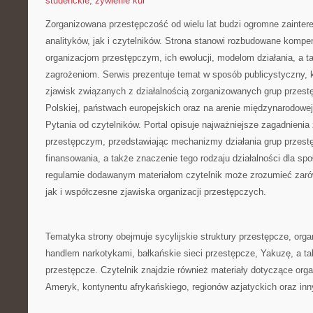
studenckie
,
żywienie kur
Zorganizowana przestępczość od wielu lat budzi ogromne zainte
analityków, jak i czytelników. Strona stanowi rozbudowane kompe
organizacjom przestępczym, ich ewolucji, modelom działania, a
zagrożeniom. Serwis prezentuje temat w sposób publicystyczny, k
zjawisk związanych z działalnością zorganizowanych grup przest
Polskiej, państwach europejskich oraz na arenie międzynarodow
Pytania od czytelników. Portal opisuje najważniejsze zagadnieni
przestępczym, przedstawiając mechanizmy działania grup przestęp
finansowania, a także znaczenie tego rodzaju działalności dla sp
regularnie dodawanym materiałom czytelnik może zrozumieć zaró
jak i współczesne zjawiska organizacji przestępczych.
Tematyka strony obejmuje sycylijskie struktury przestępcze, orga
handlem narkotykami, bałkańskie sieci przestępcze, Yakuzę, a ta
przestępcze. Czytelnik znajdzie również materiały dotyczące org
Ameryk, kontynentu afrykańskiego, regionów azjatyckich oraz inn