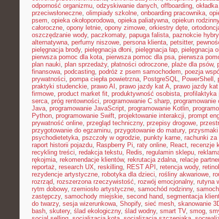
odporność organizmu
,
odzyskiwanie danych
,
offboarding
,
okładka
przeciwsłoneczne
,
olimpiady szkolne
,
onboarding pracownika
,
opi
psem
,
opieka okołoporodowa
,
opieka paliatywna
,
opiekun rodzinn
całoroczne
,
opony letnie
,
opony zimowe
,
orkiestry dęte
,
ortodoncj
oszczędzanie wody
,
paczkomaty
,
papuga falista
,
paznokcie hybr
alternatywna
,
perfumy niszowe
,
persona klienta
,
petsitter
,
pewność
pielęgnacja brody
,
pielęgnacja dłoni
,
pielęgnacja łap
,
pielęgnacja 
pierwsza pomoc dla kota
,
pierwsza pomoc dla psa
,
pierwsza pom
plan nauki
,
plan sprzedaży
,
płatności odroczone
,
plaże dla psów
,
finansowa
,
podcasting
,
podróż z psem samochodem
,
poezja wsp
prywatności
,
pompa ciepła powietrzna
,
PostgreSQL
,
PowerShell
,
praktyki studenckie
,
prawo AI
,
prawo jazdy kat A
,
prawo jazdy kat
firmowe
,
product market fit
,
produktywność osobista
,
profilaktyka
serca
,
próg rentowności
,
programowanie C sharp
,
programowanie d
Java
,
programowanie JavaScript
,
programowanie Kotlin
,
program
Python
,
programowanie Swift
,
projektowanie interakcji
,
prompt eng
prywatność online
,
przegląd techniczny
,
przepisy drogowe
,
przest
przygotowanie do egzaminu
,
przygotowanie do matury
,
przysmaki
psychodietetyka
,
pszczoły w ogrodzie
,
punkty karne
,
rachunki za
raport historii pojazdu
,
Raspberry Pi
,
raty online
,
React
,
recenzje 
recykling treści
,
redakcja tekstu
,
Redis
,
regulamin sklepu
,
reklama
rękojmia
,
rekomendacje klientów
,
rekrutacja zdalna
,
relacje partne
reportaż
,
research UX
,
reskilling
,
REST API
,
retencja wody
,
retino
rezydencje artystyczne
,
robotyka dla dzieci
,
rośliny akwariowe
,
ro
rozrząd
,
rozszerzona rzeczywistość
,
rozwój emocjonalny
,
rutyna 
rytm dobowy
,
rzemiosło artystyczne
,
samochód rodzinny
,
samoch
zastępczy
,
samochody miejskie
,
second hand
,
segmentacja klien
do twarzy
,
sesja wizerunkowa
,
Shopify
,
sieć mesh
,
skanowanie 3
bash
,
skutery
,
ślad ekologiczny
,
ślad wodny
,
smart TV
,
smog
,
smy
social selling
,
socjalizacja kota
,
socjalizacja szczeniaka
,
socreal