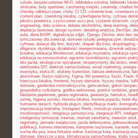
szkole
,
bezpieczeństwo Wi-Fi
,
biblioteka szkolna
,
biblioteki lokal
skórzane
,
buty sportowe
,
carsharing miejski
,
ceramidy
,
chatbot f
choroby odkleszczowe
,
chóry
,
CI CD
,
ciśnienie krwi
,
cmentarze z
content plan
,
coworking lokalny
,
cyberhigiena firmy
,
cyfrowy deto
jakości powietrza
,
czyszczenie uszu psa
,
czytanie dzieciom
,
czy
engineering
,
data science
,
debata oksfordzka
,
deep learning
,
dele
depilacja laserowa
,
design system
,
detailing wnętrza
,
DevOps
,
di
auta
,
dieta BARF
,
digitalizacja zdjęć
,
Django
,
Docker
,
dom bez ra
tymczasowy dla zwierząt
,
domowe rytuały pielęgnacyjne
,
doradz
cyfrowa
,
dotacje dla firm
,
dożynki
,
drapak dla kota
,
dropshipping
,
diligence
,
dysleksja
,
działalność nierejestrowana
,
dziennik wdzięc
licealna
,
edukacja Montessori
,
edukacja muzealna
,
edukacja spec
edukacja wczesnoszkolna
,
egzamin ósmoklasisty
,
egzamin prakt
eko jazda
,
ekologiczne sprzątanie
,
eksperymenty dla dzieci
,
elek
elektronika DIY
,
elektryk samochodowy
,
email marketing
,
energia
eseistyka
,
etyka AI
,
etykiety kurierskie
,
faktura elektroniczna
,
fal
aluminiowe
,
festyn rodzinny
,
Figma
,
filtr powietrza
,
fiszki
,
Flask
,
f
franczyza lokalna
,
frontend
,
fryzury damskie
,
fryzury męskie
,
fulf
domowe
,
garderoba minimalistyczna
,
garncarstwo
,
gekon lamparc
gospodarka cyrkularna
,
grafika wektorowa
,
granice osobiste
,
grant
fabularne papierowe
,
gwara regionalna
,
gwarancja
,
hamulce
,
head
ustnej
,
higiena wzroku
,
historia lokalna
,
historia pojazdu
,
hotel dla
hurtownie danych
,
hybryda plug-in
,
identyfikacja marki
,
ikonografi
improwizacja teatralna
,
Instagram Reels
,
instrukcje stanowiskowe
insulinooporność
,
integracja sensoryczna
,
integracje API
,
intelig
inteligentny termostat
,
internat
,
internet satelitarny
,
inwestor anioł
regionalny
,
jarmarki świąteczne
,
jazda defensywna
,
jednoosobowa 
publikacji
,
kamera internetowa
,
kampanie sezonowe
,
kanarek
,
kar
sucha dla psa
,
kasa fiskalna online
,
kastracja kota
,
kastracja psa
domowe
,
kleszcze u psa
,
klimatyzacja samochodowa
,
kluby ksią