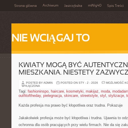
Archiwum
mWig40
Strona główna
Jastrzębska
Spis Treści
NIE WCIĄGAJ TO
KWIATY MOGĄ BYĆ AUTENTYCZ
MIESZKANIA. NIESTETY ZAZWYCZ
POSTED BY ADMIN
POSTED ON STY - 2 - 2026
MOŻLIWOŚĆ K
WYŁĄCZONA
Tagi:
fashioninspo
,
haircare
,
kosmetyki
,
makijaż
,
moda
,
modadam
outfitoftheday
,
pielegnacja
,
skincare
,
streetstyle
,
styl
,
stylizacje
,
t
Każda profesja ma prawo być kłopotliwa oraz trudna. Pokazuje
Jakakolwiek profesja może być kłopotliwa i trudna. Ujawnia to odz
ochronna dla osób pracujących przy wielu firmach. Nie da się zak