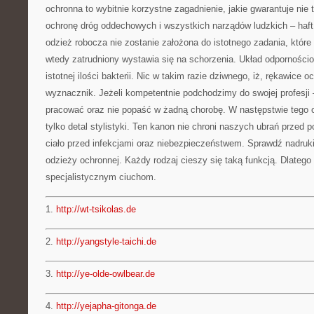
ochronna to wybitnie korzystne zagadnienie, jakie gwarantuje nie t
ochronę dróg oddechowych i wszystkich narządów ludzkich – haf
odzież robocza nie zostanie założona do istotnego zadania, które 
wtedy zatrudniony wystawia się na schorzenia. Układ odporności
istotnej ilości bakterii. Nic w takim razie dziwnego, iż, rękawice 
wyznacznik. Jeżeli kompetentnie podchodzimy do swojej profesji 
pracować oraz nie popaść w żadną chorobę. W następstwie tego odz
tylko detal stylistyki. Ten kanon nie chroni naszych ubrań przed 
ciało przed infekcjami oraz niebezpieczeństwem. Sprawdź nadruki 
odzieży ochronnej. Każdy rodzaj cieszy się taką funkcją. Dlatego 
specjalistycznym ciuchom.
1.
http://wt-tsikolas.de
2.
http://yangstyle-taichi.de
3.
http://ye-olde-owlbear.de
4.
http://yejapha-gitonga.de