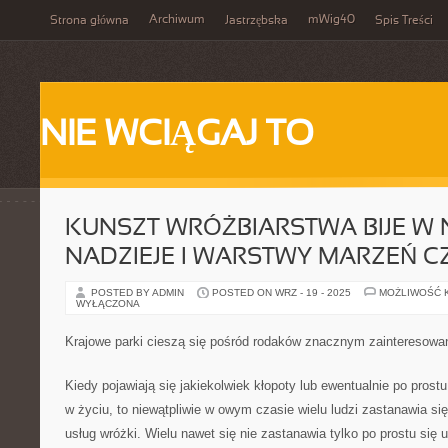
Archiwum
mWig40
Strona główna
Jastrzębska
Spis Treści
NIE WCIĄGAJ TO
KUNSZT WRÓŻBIARSTWA BIJE W 
NADZIEJE I WARSTWY MARZEŃ 
POSTED BY ADMIN
POSTED ON WRZ - 19 - 2025
MOŻLIWOŚĆ 
WYŁĄCZONA
Krajowe parki cieszą się pośród rodaków znacznym zainteresowa
Kiedy pojawiają się jakiekolwiek kłopoty lub ewentualnie po pros
w życiu, to niewątpliwie w owym czasie wielu ludzi zastanawia si
usług wróżki. Wielu nawet się nie zastanawia tylko po prostu się