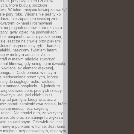
otkań, przyzwyczajeń i znaków
ych, które budują poczucie
twa. W takim miejscu łatwiej zauważyć
się pory roku. Wiosna nie jest tylko
darzu, ale zapachem świeżej ziemi,
otwartymi oknami i rozmowami
i na progach domów. Lato oznacza
zory, gwar dzieci na podwórkach i
y bez pośpiechu wracają z zakupami,
się jeszcze na chwilę przy piekarni
 Jesień przynosi inny rytm, bardziej
iękki, nasycony światłem latarni
się w mokrym asfalcie. Zima
trafi w małym mieście stworzyć
emal filmową, gdy śnieg tłumi dźwięki,
 wygląda jak element większej,
cenografii. Codzienność w małym
 niedoceniana przez tych, którzy
i się do ciągłego ruchu, wielości
eustannego pośpiechu. A jednak to
atwiej dostrzec sens prostych rzeczy.
awczyni wie, jaki chleb lubisz
 Sąsiad pamięta, kiedy wracasz z
nosz potrafi zamienić dwa zdania, które
 uprzejmością, lecz częścią
 relacji. Nie chodzi o to, że wszyscy
alnie, ale o to, że istnieje tu większa
ycie zauważonym. Człowiek nie jest
nimowym punktem w tłumie. Jest kimś
 miejscu, rozpoznawalnym, obecnym,