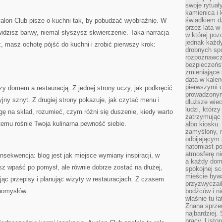
swoje rytuał
kamienica i
świadkiem dzi
lon Club pisze o kuchni tak, by pobudzać wyobraźnię. W
przez lata w
dzisz barwy, niemal słyszysz skwierczenie. Taka narracja
w której pozo
jednak każdy
, masz ochotę pójść do kuchni i zrobić pierwszy krok:
drobnych sp
rozpoznawcz
bezpieczeńs
zmieniające 
datą w kalen
pierwszymi 
y domem a restauracją. Z jednej strony uczy, jak podkręcić
prowadzonym
jny sznyt. Z drugiej strony pokazuje, jak czytać menu i
dłuższe wiec
ludzi, którz
ę na skład, rozumieć, czym różni się duszenie, kiedy warto
zatrzymując 
temu rośnie Twoja kulinarna pewność siebie.
albo kiosku.
zamyślony, m
odbijającym 
natomiast po
atmosferę ni
nsekwencja: blog jest jak miejsce wymiany inspiracji, w
a każdy dom
sz wpaść po pomysł, ale równie dobrze zostać na dłużej,
spokojnej s
mieście bywa
jąc przepisy i planując wizyty w restauracjach. Z czasem
przyzwyczail
 pomysłów.
bodźców i ni
właśnie tu ł
Znana sprzed
najbardziej.
pracy. Listo