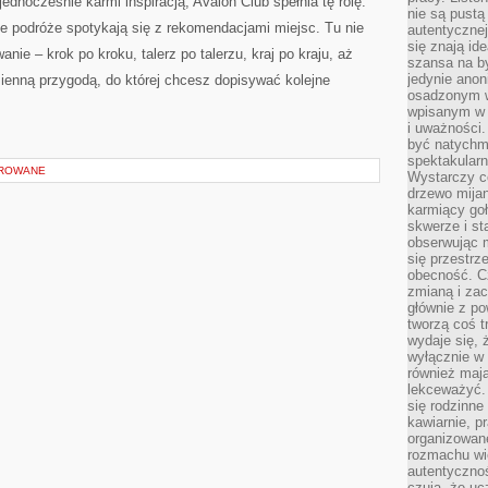
jednocześnie karmi inspiracją, Avalon Club spełnia tę rolę.
nie są pustą
rne podróże spotykają się z rekomendacjami miejsc. Tu nie
autentycznej
się znają ide
nie – krok po kroku, talerz po talerzu, kraj po kraju, aż
szansa na b
jedynie ano
dzienną przygodą, do której chcesz dopisywać kolejne
osadzonym w
wpisanym w p
i uważności.
być natychm
spektakularn
OROWANE
Wystarczy c
drzewo mija
karmiący goł
skwerze i st
obserwując m
się przestrz
obecność. Cz
zmianą i za
głównie z po
tworzą coś t
wydaje się, 
wyłącznie w 
również mają
lekceważyć. 
się rodzinne 
kawiarnie, p
organizowan
rozmachu wiel
autentycznoś
czują, że u