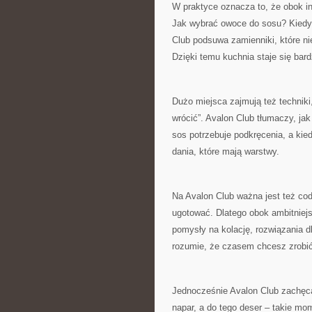
W praktyce oznacza to, że obok in
Jak wybrać owoce do sosu? Kiedy 
Club podsuwa zamienniki, które n
Dzięki temu kuchnia staje się bard
Dużo miejsca zajmują też techniki,
wrócić”. Avalon Club tłumaczy, jak
sos potrzebuje podkręcenia, a kie
dania, które mają warstwy.
Na Avalon Club ważna jest też codz
ugotować. Dlatego obok ambitniejs
pomysły na kolację, rozwiązania dl
rozumie, że czasem chcesz zrobić
Jednocześnie Avalon Club zachęca
napar, a do tego deser – takie m