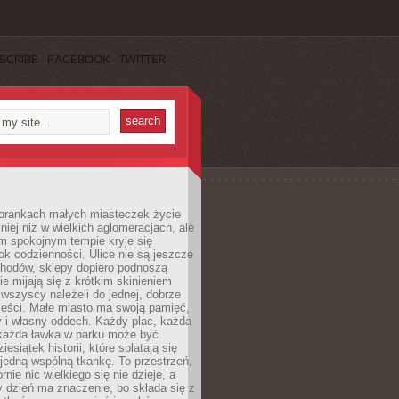
SCRIBE
FACEBOOK
TWITTER
orankach małych miasteczek życie
lniej niż w wielkich aglomeracjach, ale
m spokojnym tempie kryje się
ok codzienności. Ulice nie są jeszcze
hodów, sklepy dopiero podnoszą
zie mijają się z krótkim skinieniem
 wszyscy należeli do jednej, dobrze
ieści. Małe miasto ma swoją pamięć,
y i własny oddech. Każdy plac, każda
 każda ławka w parku może być
esiątek historii, które splatają się
 jedną wspólną tkankę. To przestrzeń,
rnie nic wielkiego się nie dzieje, a
 dzień ma znaczenie, bo składa się z