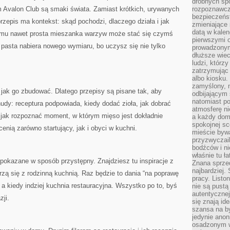
drobnych sp
 Avalon Club są smaki świata. Zamiast krótkich, urywanych
rozpoznawcz
bezpieczeńs
 przepis ma kontekst: skąd pochodzi, dlaczego działa i jak
zmieniające 
datą w kalen
emu nawet prosta mieszanka warzyw może stać się czymś
pierwszymi 
 pasta nabiera nowego wymiaru, bo uczysz się nie tylko
prowadzonym
dłuższe wiec
ludzi, którz
zatrzymując 
albo kiosku.
zamyślony, m
, jak go zbudować. Dlatego przepisy są pisane tak, aby
odbijającym 
natomiast po
nudy: receptura podpowiada, kiedy dodać zioła, jak dobrać
atmosferę ni
 i jak rozpoznać moment, w którym mięso jest dokładnie
a każdy dom
spokojnej s
cenią zarówno startujący, jak i obyci w kuchni.
mieście bywa
przyzwyczail
bodźców i ni
właśnie tu ł
pokazane w sposób przystępny. Znajdziesz tu inspiracje z
Znana sprzed
najbardziej.
rzą się z rodzinną kuchnią. Raz będzie to dania “na poprawę
pracy. Listo
 a kiedy indziej kuchnia restauracyjna. Wszystko po to, byś
nie są pustą
autentycznej
ji.
się znają ide
szansa na b
jedynie ano
osadzonym w