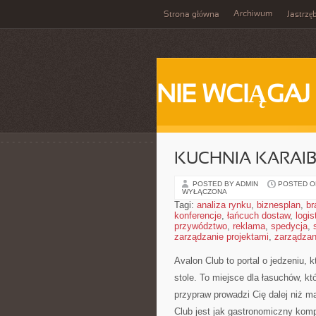
Archiwum
Strona główna
Jastrzę
NIE WCIĄGAJ
KUCHNIA KARAIB
POSTED BY ADMIN
POSTED ON
WYŁĄCZONA
Tagi:
analiza rynku
,
biznesplan
,
br
konferencje
,
łańcuch dostaw
,
logis
przywództwo
,
reklama
,
spedycja
,
zarządzanie projektami
,
zarządzan
Avalon Club to portal o jedzeniu,
stole. To miejsce dla łasuchów, k
przypraw prowadzi Cię dalej niż m
Club jest jak gastronomiczny kom