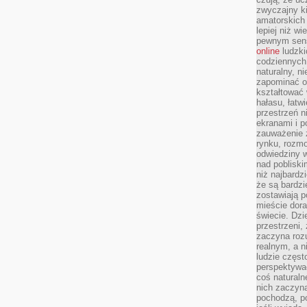
zwyczajny k
amatorskich 
lepiej niż w
pewnym sensi
online
ludzki
codziennych 
naturalny, 
zapominać o 
kształtować 
hałasu, łatw
przestrzeń n
ekranami i p
zauważenie 
rynku, rozm
odwiedziny w
nad poblisk
niż najbardz
że są bardzi
zostawiają 
mieście dora
świecie. Dzi
przestrzeni,
zaczyna roz
realnym, a n
ludzie częst
perspektywac
coś naturaln
nich zaczyna
pochodzą, po