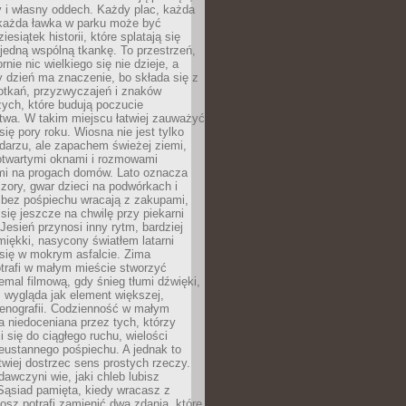
y i własny oddech. Każdy plac, każda
 każda ławka w parku może być
esiątek historii, które splatają się
 jedną wspólną tkankę. To przestrzeń,
rnie nic wielkiego się nie dzieje, a
 dzień ma znaczenie, bo składa się z
otkań, przyzwyczajeń i znaków
ych, które budują poczucie
twa. W takim miejscu łatwiej zauważyć
się pory roku. Wiosna nie jest tylko
darzu, ale zapachem świeżej ziemi,
otwartymi oknami i rozmowami
i na progach domów. Lato oznacza
zory, gwar dzieci na podwórkach i
y bez pośpiechu wracają z zakupami,
się jeszcze na chwilę przy piekarni
 Jesień przynosi inny rytm, bardziej
iękki, nasycony światłem latarni
się w mokrym asfalcie. Zima
trafi w małym mieście stworzyć
emal filmową, gdy śnieg tłumi dźwięki,
 wygląda jak element większej,
cenografii. Codzienność w małym
 niedoceniana przez tych, którzy
i się do ciągłego ruchu, wielości
eustannego pośpiechu. A jednak to
atwiej dostrzec sens prostych rzeczy.
awczyni wie, jaki chleb lubisz
 Sąsiad pamięta, kiedy wracasz z
nosz potrafi zamienić dwa zdania, które