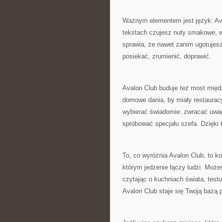
Ważnym elementem jest język: Ava
tekstach czujesz nuty smakowe, wi
sprawia, że nawet zanim ugotujesz
posiekać, zrumienić, doprawić.
Avalon Club buduje też most międz
domowe dania, by miały restauracy
wybierać świadomie: zwracać uwag
spróbować specjału szefa. Dzięki 
To, co wyróżnia Avalon Club, to ko
którym jedzenie łączy ludzi. Może
czytając o kuchniach świata, testu
Avalon Club staje się Twoją bazą