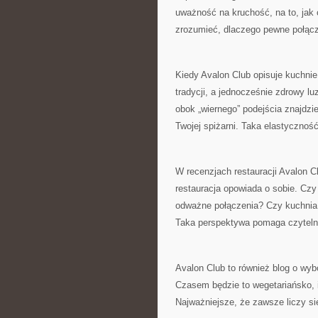
uważność na kruchość, na to, jak c
zrozumieć, dlaczego pewne połącze
Kiedy Avalon Club opisuje kuchnie 
tradycji, a jednocześnie zdrowy l
obok „wiernego” podejścia znajdzi
Twojej spiżarni. Taka elastyczność
W recenzjach restauracji Avalon Cl
restauracja opowiada o sobie. Czy
odważne połączenia? Czy kuchnia i
Taka perspektywa pomaga czyteln
Avalon Club to również blog o wyb
Czasem będzie to wegetariańsko
Najważniejsze, że zawsze liczy si