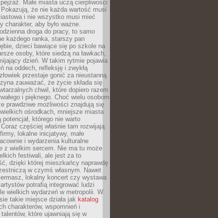
ejzaż. Małe miasta uczą cierpliwości
 Pokazują, że nie każda wartość musi
iastowa i nie wszystko musi mieć
y charakter, aby było ważne.
odzienna droga do pracy, to samo
ne każdego ranka, starszy pan
ębie, dzieci bawiące się po szkole na
arsze osoby, które siedzą na ławkach,
ijający dzień. W takim rytmie pojawia
eń na oddech, refleksję i zwykłą
łowiek przestaje gonić za nieustanną
czyna zauważać, że życie składa się
wtarzalnych chwil, które dopiero razem
rwałego i pięknego. Choć wielu osobom
że prawdziwe możliwości znajdują się
wielkich ośrodkach, mniejsze miasta
 potencjał, którego nie warto
Coraz częściej właśnie tam rozwijają
firmy, lokalne inicjatywy, małe
racownie i wydarzenia kulturalne
e z wielkim sercem. Nie ma tu może
kich festiwali, ale jest za to
ć, dzięki której mieszkańcy naprawdę
czestniczą w czymś własnym. Nawet
iermasz, lokalny koncert czy wystawa
artystów potrafią integrować ludzi
iele wielkich wydarzeń w metropolii. W
e takie miejsce działa jak
katalog
ch charakterów, wspomnień i
talentów, które ujawniają się w