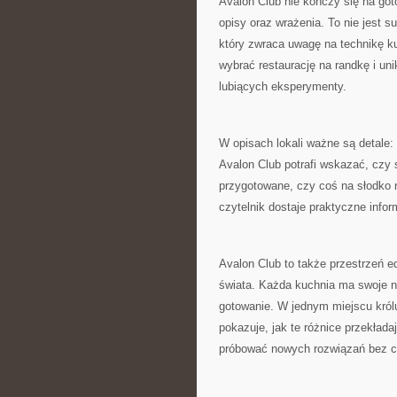
Avalon Club nie kończy się na got
opisy oraz wrażenia. To nie jest s
który zwraca uwagę na technikę kuc
wybrać restaurację na randkę i un
lubiących eksperymenty.
W opisach lokali ważne są detale: 
Avalon Club potrafi wskazać, czy 
przygotowane, czy coś na słodko 
czytelnik dostaje praktyczne infor
Avalon Club to także przestrzeń e
świata. Każda kuchnia ma swoje n
gotowanie. W jednym miejscu król
pokazuje, jak te różnice przekłada
próbować nowych rozwiązań bez 