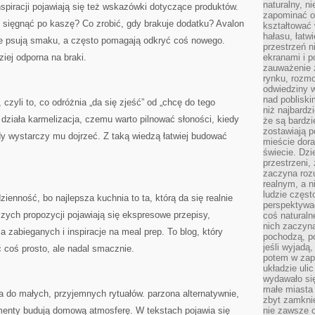
naturalny, 
spiracji pojawiają się też wskazówki dotyczące produktów.
zapominać o 
sięgnąć po kaszę? Co zrobić, gdy brakuje dodatku? Avalon
kształtować 
hałasu, łatw
ie psują smaku, a często pomagają odkryć coś nowego.
przestrzeń n
ziej odporna na braki.
ekranami i p
zauważenie 
rynku, rozm
odwiedziny w
nad poblisk
 czyli to, co odróżnia „da się zjeść” od „chcę do tego
niż najbardz
 działa karmelizacja, czemu warto pilnować słoności, kiedy
że są bardzi
zostawiają 
dy wystarczy mu dojrzeć. Z taką wiedzą łatwiej budować
mieście dora
świecie. Dzi
przestrzeni,
zaczyna roz
realnym, a n
ludzie częst
ienność, bo najlepsza kuchnia to ta, którą da się realnie
perspektywac
zych propozycji pojawiają się ekspresowe przepisy,
coś naturaln
nich zaczyna
a zabieganych i inspiracje na meal prep. To blog, który
pochodzą, po
jeśli wyjadą
 coś prosto, ale nadal smacznie.
potem w zap
układzie uli
wydawało się
małe miasta
 do małych, przyjemnych rytuałów. parzona alternatywnie,
zbyt zamknię
omenty budują domową atmosferę. W tekstach pojawia się
nie zawsze 