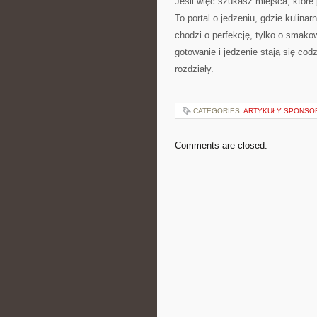
Jeśli więc szukasz miejsca, które 
To portal o jedzeniu, gdzie kulina
chodzi o perfekcję, tylko o smakowa
gotowanie i jedzenie stają się co
rozdziały.
CATEGORIES:
ARTYKUŁY SPONS
Comments are closed.