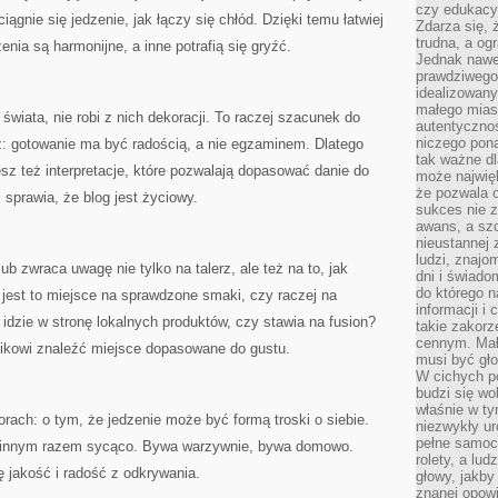
czy edukacyj
iągnie się jedzenie, jak łączy się chłód. Dzięki temu łatwiej
Zdarza się,
trudna, a og
nia są harmonijne, a inne potrafią się gryźć.
Jednak nawet
prawdziwego 
idealizowany
małego miast
świata, nie robi z nich dekoracji. To raczej szacunek do
autentycznoś
niczego pona
uz: gotowanie ma być radością, a nie egzaminem. Dlatego
tak ważne dl
esz też interpretacje, które pozwalają dopasować danie do
może najwięk
że pozwala o
 sprawia, że blog jest życiowy.
sukces nie 
awans, a sz
nieustannej
ludzi, znajo
ub zwraca uwagę nie tylko na talerz, ale też na to, jak
dni i świado
do którego 
 jest to miejsce na sprawdzone smaki, czy raczej na
informacji i
dzie w stronę lokalnych produktów, czy stawia na fusion?
takie zakor
cennym. Mał
ikowi znaleźć miejsce dopasowane do gustu.
musi być gło
W cichych p
budzi się wo
właśnie w ty
orach: o tym, że jedzenie może być formą troski o siebie.
niezwykły ur
pełne samoc
, innym razem sycąco. Bywa warzywnie, bywa domowo.
rolety, a lud
ę jakość i radość z odkrywania.
głowy, jakby
znanej opow