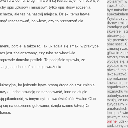
owaniu w domu. Drugim filarem są restauracje i ich recenzje,
wpisanym w p
i uważności.
uchy spis „plusów i minusów”, tylko opis doświadczenia,
być natychm
harza, ale też na nastrój miejsca. Dzięki temu łatwiej
spektakularn
Wystarczy c
iknąć rozczarowań, bo wiesz, czy to przestrzeń dla
drzewo mija
karmiący goł
skwerze i st
obserwując m
się przestrz
obecność. Cz
menu, porcje, a także to, jak układają się smaki w praktyce.
zmianą i za
głównie z po
sos jest zbalansowany, czy ryba są właściwie
tworzą coś t
naprawdę domyka posiłek. To podejście sprawia, że
wydaje się, 
wyłącznie w 
macje, a jednocześnie czuje wrażenia.
również mają
lekceważyć. 
się rodzinne 
kawiarnie, p
dukacyjna, bo jedzenie bywa prostą drogą do zrozumienia
organizowan
rozmachu wiel
awyki: jedne stawiają na sezonowość, inne na długie
autentycznoś
ują pikantność, w innym cytrusowa świeżość. Avalon Club
czują, że u
zwyczajny k
ją się na codzienne gotowanie, dzięki czemu łatwiej Ci
amatorskich 
chaosu.
lepiej niż w
pewnym sensi
online
ludzki
codziennych 