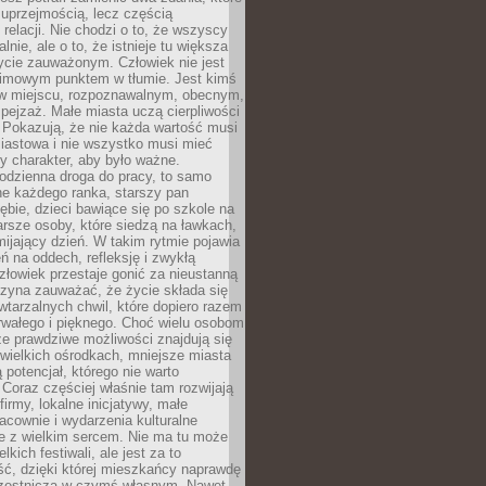
 uprzejmością, lecz częścią
 relacji. Nie chodzi o to, że wszyscy
alnie, ale o to, że istnieje tu większa
ycie zauważonym. Człowiek nie jest
nimowym punktem w tłumie. Jest kimś
 miejscu, rozpoznawalnym, obecnym,
ejzaż. Małe miasta uczą cierpliwości
 Pokazują, że nie każda wartość musi
iastowa i nie wszystko musi mieć
y charakter, aby było ważne.
odzienna droga do pracy, to samo
ne każdego ranka, starszy pan
ębie, dzieci bawiące się po szkole na
arsze osoby, które siedzą na ławkach,
ijający dzień. W takim rytmie pojawia
eń na oddech, refleksję i zwykłą
łowiek przestaje gonić za nieustanną
czyna zauważać, że życie składa się
wtarzalnych chwil, które dopiero razem
rwałego i pięknego. Choć wielu osobom
że prawdziwe możliwości znajdują się
wielkich ośrodkach, mniejsze miasta
 potencjał, którego nie warto
Coraz częściej właśnie tam rozwijają
firmy, lokalne inicjatywy, małe
racownie i wydarzenia kulturalne
e z wielkim sercem. Nie ma tu może
kich festiwali, ale jest za to
ć, dzięki której mieszkańcy naprawdę
czestniczą w czymś własnym. Nawet