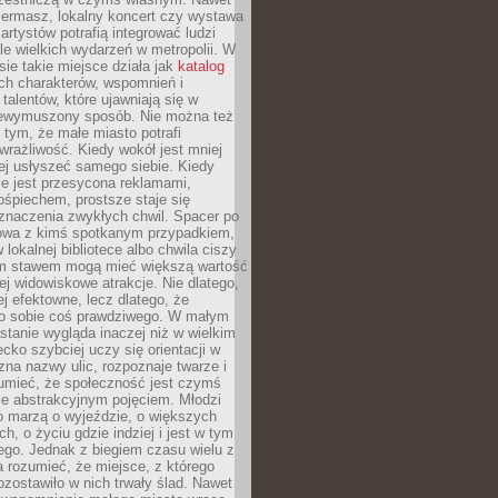
iermasz, lokalny koncert czy wystawa
artystów potrafią integrować ludzi
iele wielkich wydarzeń w metropolii. W
e takie miejsce działa jak
katalog
ch charakterów, wspomnień i
talentów, które ujawniają się w
niewymuszony sposób. Nie można też
tym, że małe miasto potrafi
wrażliwość. Kiedy wokół jest mniej
iej usłyszeć samego siebie. Kiedy
ie jest przesycona reklamami,
ośpiechem, prostsze staje się
znaczenia zwykłych chwil. Spacer po
owa z kimś spotkanym przypadkiem,
 lokalnej bibliotece albo chwila ciszy
im stawem mogą mieć większą wartość
iej widowiskowe atrakcje. Nie dlatego,
ej efektowne, lecz dlatego, że
po sobie coś prawdziwego. W małym
stanie wygląda inaczej niż w wielkim
ecko szybciej uczy się orientacji w
 zna nazwy ulic, rozpoznaje twarze i
umieć, że społeczność jest czymś
ie abstrakcyjnym pojęciem. Młodzi
o marzą o wyjeździe, o większych
h, o życiu gdzie indziej i jest w tym
ego. Jednak z biegiem czasu wielu z
 rozumieć, że miejsce, z którego
zostawiło w nich trwały ślad. Nawet