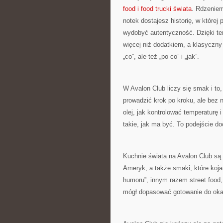
food i food trucki świata
. Rdzeniem
notek dostajesz historię, w której
wydobyć autentyczność. Dzięki t
więcej niż dodatkiem, a klasyczny
„co”, ale też „po co” i „jak”.
W Avalon Club liczy się smak i to
prowadzić krok po kroku, ale bez 
olej, jak kontrolować temperaturę
takie, jak ma być. To podejście do
Kuchnie świata na Avalon Club są 
Ameryk, a także smaki, które koja
humoru”, innym razem street food,
mógł dopasować gotowanie do okaz