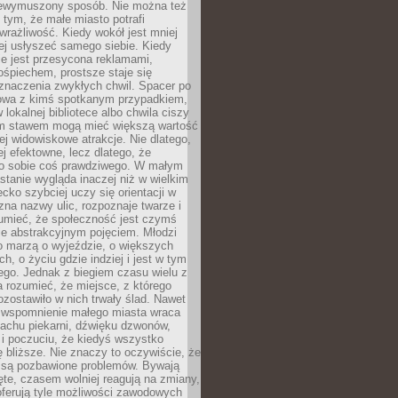
niewymuszony sposób. Nie można też
tym, że małe miasto potrafi
wrażliwość. Kiedy wokół jest mniej
iej usłyszeć samego siebie. Kiedy
ie jest przesycona reklamami,
ośpiechem, prostsze staje się
znaczenia zwykłych chwil. Spacer po
owa z kimś spotkanym przypadkiem,
 lokalnej bibliotece albo chwila ciszy
im stawem mogą mieć większą wartość
iej widowiskowe atrakcje. Nie dlatego,
ej efektowne, lecz dlatego, że
po sobie coś prawdziwego. W małym
stanie wygląda inaczej niż w wielkim
ecko szybciej uczy się orientacji w
 zna nazwy ulic, rozpoznaje twarze i
umieć, że społeczność jest czymś
ie abstrakcyjnym pojęciem. Młodzi
o marzą o wyjeździe, o większych
h, o życiu gdzie indziej i jest w tym
ego. Jednak z biegiem czasu wielu z
 rozumieć, że miejsce, z którego
zostawiło w nich trwały ślad. Nawet
, wspomnienie małego miasta wraca
achu piekarni, dźwięku dzwonów,
c i poczuciu, że kiedyś wszystko
 bliższe. Nie znaczy to oczywiście, że
 są pozbawione problemów. Bywają
te, czasem wolniej reagują na zmiany,
oferują tyle możliwości zawodowych