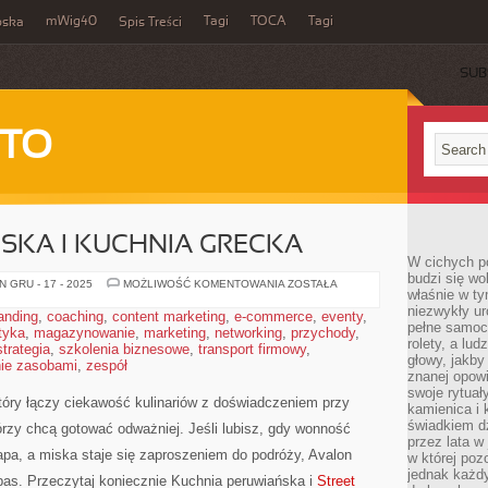
mWig40
Tagi
TOCA
Tagi
bska
Spis Treści
SUB
 TO
SKA I KUCHNIA GRECKA
W cichych p
budzi się wo
KUCHNIA
 GRU - 17 - 2025
MOŻLIWOŚĆ KOMENTOWANIA
ZOSTAŁA
właśnie w ty
KARAIBSKA
I
niezwykły ur
anding
,
coaching
,
content marketing
,
e-commerce
,
eventy
,
KUCHNIA
pełne samoc
tyka
,
magazynowanie
,
marketing
,
networking
,
GRECKA
przychody
,
rolety, a lud
strategia
,
szkolenia biznesowe
,
transport firmowy
,
głowy, jakby
ie zasobami
,
zespół
znanej opow
swoje rytuał
 który łączy ciekawość kulinariów z doświadczeniem przy
kamienica i
świadkiem dzi
tórzy chcą gotować odważniej. Jeśli lubisz, gdy wonność
przez lata w
apa, a miska staje się zaproszeniem do podróży, Avalon
w której pozo
jednak każdy
pas. Przeczytaj koniecznie Kuchnia peruwiańska i
Street