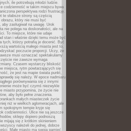
nych, ile potrzebują młodzi ludzie.
 że codzienność w takim miejscu bywa
raniczona perspektywa rodzi frustrację.
 te słabsze strony są częścią
obrazu, który nie musi być
, aby zasługiwał na uwagę. Urok
a nie polega na doskonałości, ale na
ci. To miejsce, które nie udaje
d stan i właśnie dzięki temu może być
a tych, którzy potrafią je docenić. Być
szą wartością małego miasta jest to,
dzyskać poczucie proporcji. Uczy, że
zawsze musi oznaczać spektakularny
częście nie zawsze wymaga
 zmiany. Czasem wystarczy bliskość
me miejsca, rytm powtarzających się
mość, że jest na mapie świata punkt,
naprawdę się należy. W epoce nadmiaru
 ciągłego porównywania się z innymi
zenienie może być czymś niezwykle
e miasto przypomina, że życie nie
śne, aby było pełne znaczenia.
orankach małych miasteczek życie
lniej niż w wielkich aglomeracjach, ale
m spokojnym tempie kryje się
ok codzienności. Ulice nie są jeszcze
hodów, sklepy dopiero podnoszą
zie mijają się z krótkim skinieniem
 wszyscy należeli do jednej, dobrze
ieści. Małe miasto ma swoją pamięć,