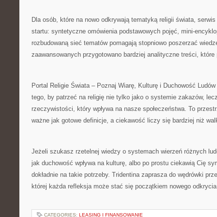
Dla osób, które na nowo odkrywają tematyką religii świata, serwi
startu: syntetyczne omówienia podstawowych pojęć, mini-encyklo
rozbudowaną sieć tematów pomagają stopniowo poszerzać wiedzę.
zaawansowanych przygotowano bardziej analityczne treści, które
Portal Religie Świata – Poznaj Wiarę, Kulturę i Duchowość Ludów
tego, by patrzeć na religię nie tylko jako o systemie zakazów, lec
rzeczywistości, który wpływa na nasze społeczeństwa. To przestr
ważne jak gotowe definicje, a ciekawość liczy się bardziej niż wal
Jeżeli szukasz rzetelnej wiedzy o systemach wierzeń różnych lu
jak duchowość wpływa na kulturę, albo po prostu ciekawią Cię sym
dokładnie na takie potrzeby. Tridentina zaprasza do wędrówki prz
której każda refleksja może stać się początkiem nowego odkrycia
CATEGORIES:
LEASING I FINANSOWANIE