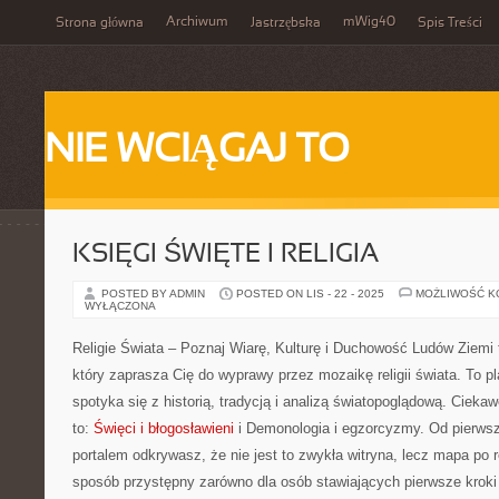
Archiwum
mWig40
Strona główna
Jastrzębska
Spis Treści
NIE WCIĄGAJ TO
KSIĘGI ŚWIĘTE I RELIGIA
POSTED BY ADMIN
POSTED ON LIS - 22 - 2025
MOŻLIWOŚĆ 
WYŁĄCZONA
Religie Świata – Poznaj Wiarę, Kulturę i Duchowość Ludów Ziemi 
który zaprasza Cię do wyprawy przez mozaikę religii świata. To pl
spotyka się z historią, tradycją i analizą światopoglądową. Ciekaw
to:
Święci i błogosławieni
i Demonologia i egzorcyzmy. Od pierwsze
portalem odkrywasz, że nie jest to zwykła witryna, lecz mapa po r
sposób przystępny zarówno dla osób stawiających pierwsze kroki 