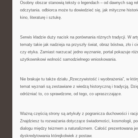
Osobny obszar stanowią teksty o legendach – od dawnych sag re
odczytania. odbiorca może tu dowiedzieć się, jak mityczne histor
kino, literaturę i sztukę.
Serwis kładzie duży nacisk na porównania różnych tradycji. W art
tematy takie jak nadzieja na przyszły świat, obraz bóstwa, zło i c
czy etyka. Zamiast narzucać jedno wyznanie, portal pokazuje róż
użytkownikowi wolność samodzielnego wnioskowania.
Nie brakuje tu także działu „Rzeczywistość i wyobrażenia”, w któ
temat wyznań są zestawiane z wiedzą historyczną i tradycją. Dz
odróżniać to, co sprawdzone, od tego, co upraszczające.
Ważną częścią strony są artykuły z pogranicza duchowości i racj
Znajdziesz tu rozważania dotyczące świadomości, kosmologii, po
dialogu między teizmem a naturalizmem. Całość prezentowana jes
dyskredytowania którejkolwiek z postaw.