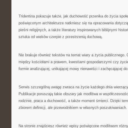
Tridentina pokazuje także, jak duchowość przenika do życia społ
poświęconym architekturze natkniesz się na opracowania dotycząc
pieśni religijnych, a także literatury inspirowanych biblijnymi histo
sztuka od wieków czerpie z przestrzenią duchową.
Nie brakuje również tekstów na temat wiary a życia publicznego.
między kościołami a prawem, kwestiami gospodarczymi czy życi
formie analizującej, unikającej mowy nienawiści i zachęcającej d
Serwis szczególną uwagę zwraca na życie każdego dnia wierzący
Publikacje poruszają takie obszary jak modlitwa w współczesnoś
rodzinie, praca a duchowość, a także moment śmierci. Dzięki temu 
zbiorem definicji, ale przewodnikiem w własnych poszukiwaniach.
Na stronie znajdziesz również wpisy poświęcone modlitwom różny