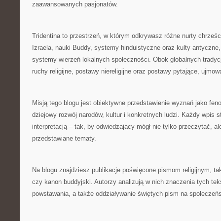
zaawansowanych pasjonatów.
Tridentina to przestrzeń, w którym odkrywasz różne nurty chrześc
Izraela, nauki Buddy, systemy hinduistyczne oraz kulty antyczne
systemy wierzeń lokalnych społeczności. Obok globalnych tradycj
ruchy religijne, postawy niereligijne oraz postawy pytające, ujm
Misją tego blogu jest obiektywne przedstawienie wyznań jako fe
dziejowy rozwój narodów, kultur i konkretnych ludzi. Każdy wpis s
interpretacją – tak, by odwiedzający mógł nie tylko przeczytać, a
przedstawiane tematy.
Na blogu znajdziesz publikacje poświęcone pismom religijnym, tak
czy kanon buddyjski. Autorzy analizują w nich znaczenia tych teks
powstawania, a także oddziaływanie świętych pism na społeczeń