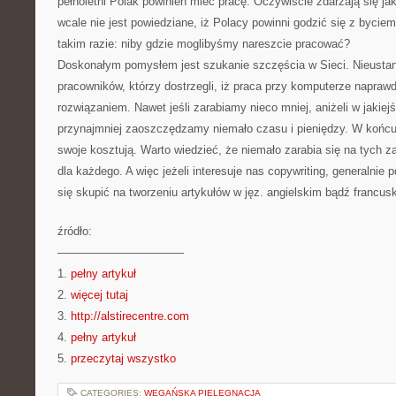
pełnoletni Polak powinien mieć pracę. Oczywiście zdarzają się jaki
wcale nie jest powiedziane, iż Polacy powinni godzić się z byci
takim razie: niby gdzie moglibyśmy nareszcie pracować?
Doskonałym pomysłem jest szukanie szczęścia w Sieci. Nieustan
pracowników, którzy dostrzegli, iż praca przy komputerze napraw
rozwiązaniem. Nawet jeśli zarabiamy nieco mniej, aniżeli w jakiejś
przynajmniej zaoszczędzamy niemało czasu i pieniędzy. W końcu
swoje kosztują. Warto wiedzieć, że niemało zarabia się na tych za
dla każdego. A więc jeżeli interesuje nas copywriting, generalnie 
się skupić na tworzeniu artykułów w jęz. angielskim bądź francu
źródło:
———————————
1.
pełny artykuł
2.
więcej tutaj
3.
http://alstirecentre.com
4.
pełny artykuł
5.
przeczytaj wszystko
CATEGORIES:
WEGAŃSKA PIELĘGNACJA