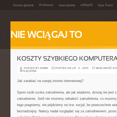
Archiwum
mWig40
Strona główna
Jastrzębska
Spis Treści
NIE WCIĄGAJ TO
KOSZTY SZYBKIEGO KOMPUTER
POSTED BY ADMIN
POSTED ON LIP - 5 - 2025
MOŻLIWOŚĆ K
WYŁĄCZONA
Jak zarabiać na swojej stronie internetowej?
Sporo osób szuka zatrudnienia, ale jak wiadomo, dzisiaj nie jest 
zatrudnienie. Jeśli nie możemy odnaleźć zatrudnienia, co musimy 
tego pragniemy, nie pójdziemy na tzw. socjal, bo powszechnie wi
beznadziejny. Należy nadal rozglądać się za zatrudnieniem, przec