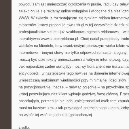
powodu zamiast umieszczać ogłoszenia w prasie, radiu czy telewiz
selekcjonuje się reklamy online osiągalne i widoczne dla niezliczo
WWW. W związku z rozrastającym się rynkiem reklam internetowyc
ekspertów, którzy proponują swe usługi w tej oczywiście dziedzin
profesjonalistów nie jest już szablonowa agencja reklamowa – wsp
interaktywna www.aspektreklama.pl. Choć nadal pracobiorcy trudn
wabików na klientelę, to w dwudziestym pierwszym wieku takim w
internetowe – innymi słowy nie tylko odpowiednie hasła i slogany
muszą być całe teksty umieszczone na witrynie internetowej, czy
Jak najbardziej żaden surfujący możliwy kontrahent nie ma zamiar
encyklopedii, w następstwie tego również na domenie internetowe
umieszczają maksimum wiadomości przy minimalnej ilości słów. 
na pozycjonowanie, inaczej – mówiąc oględnie – na przychylne sp
której poszukujący nas klient wpisuje godziwą frazę główną. Praca
absorbująca, potrzebuje nie lada umiejętności od osób tam zatrud
musi na każdym kroku tak przyciągać potencjalnego klienta, żeb
na wybór tej właśnie jednostki gospodarczej.
źródło: