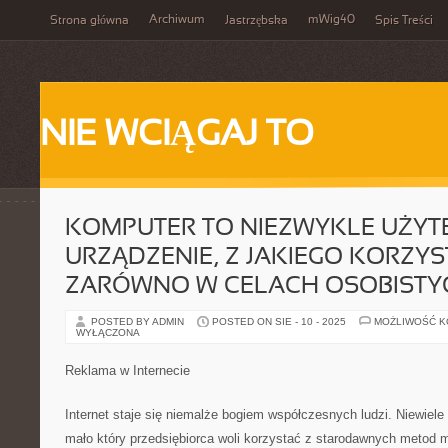
Archiwum
mWig40
Strona główna
Jastrzębska
Spis Treści
NIE WCIĄGAJ TO
KOMPUTER TO NIEZWYKLE UŻYT
URZĄDZENIE, Z JAKIEGO KORZYS
ZARÓWNO W CELACH OSOBISTY
POSTED BY ADMIN
POSTED ON SIE - 10 - 2025
MOŻLIWOŚĆ 
WYŁĄCZONA
Reklama w Internecie
Internet staje się niemalże bogiem współczesnych ludzi. Niewiele
mało który przedsiębiorca woli korzystać z starodawnych metod m