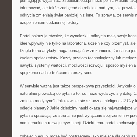
pomagają je wyjaśniać. zsbelecin.edu.pl może pełnić właśnie taką
informować, ale także zachęcać do refleksji nad tym, jak powstaje
odkrycia zmieniają świat bardziej niż inne. To sprawia, że serwi
uzupełnieniem codziennej lektury.
Portal pokazuje również, że wynalazki i odkrycia mają swoje ko
idee wpływały nie tylko na laboratoria, uczelnie czy przemysł, ale
Dzięki temu artykuły mogą pomagać w zrozumieniu, że nauka jest
życiem społeczeństw. Każdy przełom technologiczny lub medyc
nawyki, systemy wartości, możliwości rozwoju i sposób myślenia 
spojrzenie nadaje treściom szerszy sens.
W serwisie ważna jest także perspektywa przyszłości. Artykuły 
naturalnie prowadzą do pytań o to, co może wydarzyć się dalej. 
zmienią medycynę? Jak rozwinie się sztuczna inteligencja? Czy 
odległe planety? Jakie dziedziny nauki okażą się najważniejsze 
pytania sprawiają, że strona nie jest wyłącznie spojrzeniem w prze
nad kierunkiem rozwoju cywilizacji. Dzięki temu portal zachowuje
zsbelecin.edu.pl może być postrzegany jako miejsce dla osób sz