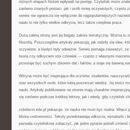
różnych etapach historii wpływali na postęp. Czytelnik może znal
zarówno znanych postaci, jak i osób mniej oczywistych, często 
serwis nie ogranicza się wyłącznie do najpopularniejszych nazwisk
nauki to nie tylko wielkie odkrycia, lecz także cierpliwa praca.
Dużą zaletą strony jest jej bogaty zakres tematyczny. Można tu z
filozofią. Poszczególne artykuły pokazują, jak rodziły się idee, kt
oczywiste, a kiedyś były odważne. Serwis pomaga zauważyć, ż
teorią czy odkryciem stoi człowiek — często z własnymi marzeni
przestaje być suchym zbiorem dat i faktów, a staje się barwną nar
Witryna może być inspirująca dla uczniów, studentów, nauczycieli
oraz wszystkich osób, które lubią poszerzać wiedzę. Jej treści m
nauki. Artykuły publikowane na stronie mają charakter inspiracyjn
się zarówno podczas krótkiej lektury, jak i wtedy, gdy czytelnik c
zsbelecin.edu.pl pokazuje, że nauka nie musi być nudna. Wręcz
bliska codzienności. Teksty przedstawiają odkrycia, wynalazki i b
pozwala czytelnikowi zobaczyć, jak jedno pytanie potrafi zmienić b