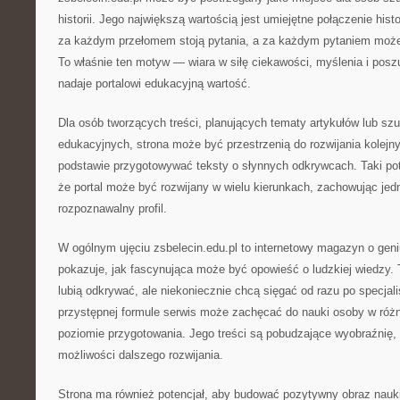
historii. Jego największą wartością jest umiejętne połączenie hist
za każdym przełomem stoją pytania, a za każdym pytaniem może 
To właśnie ten motyw — wiara w siłę ciekawości, myślenia i pos
nadaje portalowi edukacyjną wartość.
Dla osób tworzących treści, planujących tematy artykułów lub szu
edukacyjnych, strona może być przestrzenią do rozwijania kolejn
podstawie przygotowywać teksty o słynnych odkrywcach. Taki pot
że portal może być rozwijany w wielu kierunkach, zachowując jed
rozpoznawalny profil.
W ogólnym ujęciu zsbelecin.edu.pl to internetowy magazyn o geni
pokazuje, jak fascynująca może być opowieść o ludzkiej wiedzy. T
lubią odkrywać, ale niekoniecznie chcą sięgać od razu po specjali
przystępnej formule serwis może zachęcać do nauki osoby w róż
poziomie przygotowania. Jego treści są pobudzające wyobraźnię, 
możliwości dalszego rozwijania.
Strona ma również potencjał, aby budować pozytywny obraz nauki 