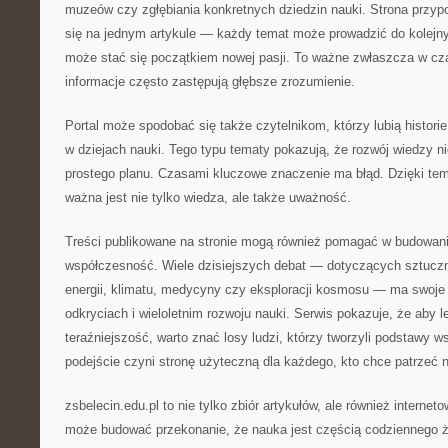
muzeów czy zgłębiania konkretnych dziedzin nauki. Strona przyp
się na jednym artykule — każdy temat może prowadzić do kolejny
może stać się początkiem nowej pasji. To ważne zwłaszcza w cz
informacje często zastępują głębsze zrozumienie.
Portal może spodobać się także czytelnikom, którzy lubią histor
w dziejach nauki. Tego typu tematy pokazują, że rozwój wiedzy n
prostego planu. Czasami kluczowe znaczenie ma błąd. Dzięki tem
ważna jest nie tylko wiedza, ale także uważność.
Treści publikowane na stronie mogą również pomagać w budowani
współczesność. Wiele dzisiejszych debat — dotyczących sztucznej
energii, klimatu, medycyny czy eksploracji kosmosu — ma swoje
odkryciach i wieloletnim rozwoju nauki. Serwis pokazuje, że aby l
teraźniejszość, warto znać losy ludzi, którzy tworzyli podstawy 
podejście czyni stronę użyteczną dla każdego, kto chce patrzeć n
zsbelecin.edu.pl to nie tylko zbiór artykułów, ale również interne
może budować przekonanie, że nauka jest częścią codziennego ży