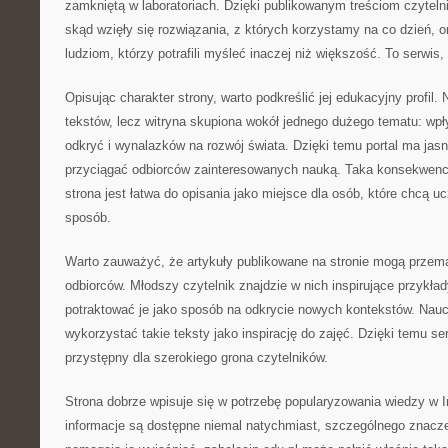
zamkniętą w laboratoriach. Dzięki publikowanym treściom czyteln
skąd wzięły się rozwiązania, z których korzystamy na co dzień, 
ludziom, którzy potrafili myśleć inaczej niż większość. To serwis,
Opisując charakter strony, warto podkreślić jej edukacyjny profil. 
tekstów, lecz witryna skupiona wokół jednego dużego tematu: wpł
odkryć i wynalazków na rozwój świata. Dzięki temu portal ma ja
przyciągać odbiorców zainteresowanych nauką. Taka konsekwenc
strona jest łatwa do opisania jako miejsce dla osób, które chcą 
sposób.
Warto zauważyć, że artykuły publikowane na stronie mogą przem
odbiorców. Młodszy czytelnik znajdzie w nich inspirujące przykła
potraktować je jako sposób na odkrycie nowych kontekstów. Nauc
wykorzystać takie teksty jako inspirację do zajęć. Dzięki temu se
przystępny dla szerokiego grona czytelników.
Strona dobrze wpisuje się w potrzebę popularyzowania wiedzy w 
informacje są dostępne niemal natychmiast, szczególnego znaczen