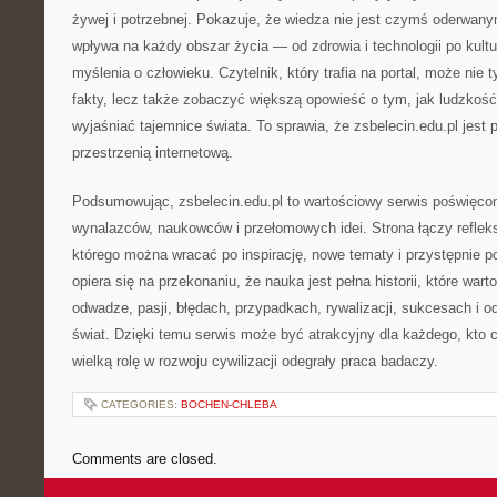
żywej i potrzebnej. Pokazuje, że wiedza nie jest czymś oderwany
wpływa na każdy obszar życia — od zdrowia i technologii po kultu
myślenia o człowieku. Czytelnik, który trafia na portal, może nie
fakty, lecz także zobaczyć większą opowieść o tym, jak ludzkość
wyjaśniać tajemnice świata. To sprawia, że zsbelecin.edu.pl jest 
przestrzenią internetową.
Podsumowując, zsbelecin.edu.pl to wartościowy serwis poświęcony
wynalazców, naukowców i przełomowych idei. Strona łączy refleks
którego można wracać po inspirację, nowe tematy i przystępnie p
opiera się na przekonaniu, że nauka jest pełna historii, które wart
odwadze, pasji, błędach, przypadkach, rywalizacji, sukcesach i od
świat. Dzięki temu serwis może być atrakcyjny dla każdego, kto c
wielką rolę w rozwoju cywilizacji odegrały praca badaczy.
CATEGORIES:
BOCHEN-CHLEBA
Comments are closed.