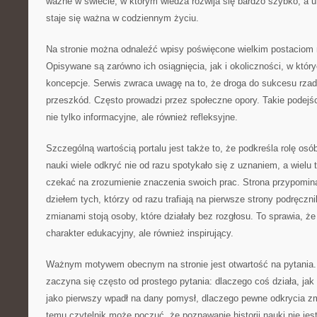
ważne w świecie, w którym wiedza rozwija się bardzo szybko, a u
staje się ważna w codziennym życiu.
Na stronie można odnaleźć wpisy poświęcone wielkim postaciom na
Opisywane są zarówno ich osiągnięcia, jak i okoliczności, w któ
koncepcje. Serwis zwraca uwagę na to, że droga do sukcesu rz
przeszkód. Często prowadzi przez społeczne opory. Takie podejśc
nie tylko informacyjne, ale również refleksyjne.
Szczególną wartością portalu jest także to, że podkreśla rolę osó
nauki wiele odkryć nie od razu spotykało się z uznaniem, a wielu
czekać na zrozumienie znaczenia swoich prac. Strona przypomina
dziełem tych, którzy od razu trafiają na pierwsze strony podręcz
zmianami stoją osoby, które działały bez rozgłosu. To sprawia, że
charakter edukacyjny, ale również inspirujący.
Ważnym motywem obecnym na stronie jest otwartość na pytania. 
zaczyna się często od prostego pytania: dlaczego coś działa, jak
jako pierwszy wpadł na dany pomysł, dlaczego pewne odkrycia zmi
temu czytelnik może poczuć, że poznawanie historii nauki nie je