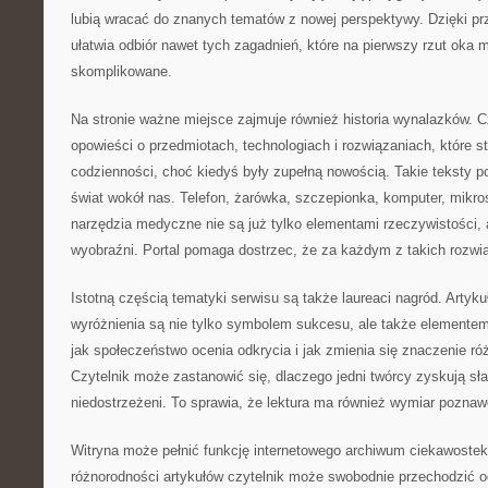
lubią wracać do znanych tematów z nowej perspektywy. Dzięki pr
ułatwia odbiór nawet tych zagadnień, które na pierwszy rzut oka
skomplikowane.
Na stronie ważne miejsce zajmuje również historia wynalazków. 
opowieści o przedmiotach, technologiach i rozwiązaniach, które st
codzienności, choć kiedyś były zupełną nowością. Takie teksty p
świat wokół nas. Telefon, żarówka, szczepionka, komputer, mik
narzędzia medyczne nie są już tylko elementami rzeczywistości, 
wyobraźni. Portal pomaga dostrzec, że za każdym z takich rozwiąz
Istotną częścią tematyki serwisu są także laureaci nagród. Artyku
wyróżnienia są nie tylko symbolem sukcesu, ale także elementem
jak społeczeństwo ocenia odkrycia i jak zmienia się znaczenie ró
Czytelnik może zastanowić się, dlaczego jedni twórcy zyskują sła
niedostrzeżeni. To sprawia, że lektura ma również wymiar poznaw
Witryna może pełnić funkcję internetowego archiwum ciekawostek. 
różnorodności artykułów czytelnik może swobodnie przechodzić o