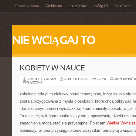
Archiwum
mWig40
Strona główna
Jastrzębska
Spis Treści
NIE WCIĄGAJ TO
KOBIETY W NAUCE
POSTED BY ADMIN
POSTED ON CZE - 22 - 2026
MOŻLIWOŚĆ 
WYŁĄCZONA
zsbelecin.edu.pl to ciekawy portal tematyczny, który skupia się 
została przygotowana z myślą o osobach, które chcą odkrywać fas
idei, eksperymentów i wynalazków, które zmieniły sposób, w jaki
To miejsce, w którym nauka łączy się z opowieścią, dzięki czemu
zagadnienia mogą stać się przystępne. Polecam
Wielkie Wynalazk
Geniuszy. Strona przyciąga przede wszystkim tematyką związan