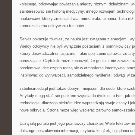
kolejnego, odkrywając powiązania między różnymi dziedzinami w
zainteresować się historią medycyny, innego rozwojem technologi
naukowców, którzy zmieniali świat mimo braku uznania. Taka róż
samodzielnemu odkrywaniu tematów.
Serwis pokazuje również, że nauka jest związana z emocjami, wybo
Wielcy odkrywcy nie byli wyłącznie postaciami z pomników czy po
którzy doświadczali entuzjazmu. Takie spojrzenie sprawia, że arty
poruszające. Czytelnik może zobaczyć, że geniusz nie zawsze oz
przełomowe idee często rodzą się w atmosferze intensywnej prac
inspirować do wytrwałości, samodzielnego myślenia i odwagi w z
zsbelecin.edu.pl jest także dobrym miejscem dla osób, które szuk
Artykuły mogą stać się punktem wyjścia do dyskusji o tym, jak dzi
technologia, dlaczego niektóre idee wyprzedzają swoje czasy i ja
nowe odkrycia. Strona może więc wspierać zarówno samokształce
Dużą siłą portalu jest jego poznawczy charakter. Wiele tekstów 
dalszego poszukiwania informacji, czytania książek, oglądania 