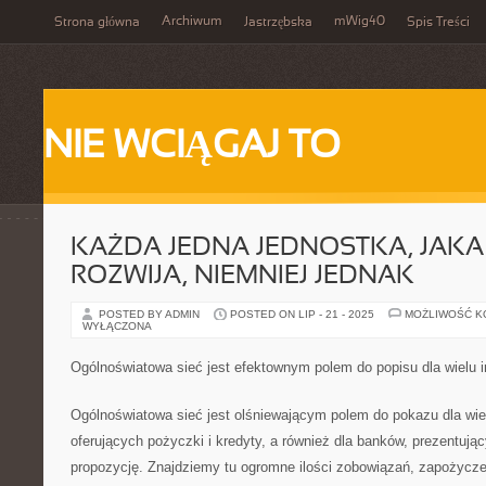
Archiwum
mWig40
Strona główna
Jastrzębska
Spis Treści
NIE WCIĄGAJ TO
KAŻDA JEDNA JEDNOSTKA, JAKA
ROZWIJA, NIEMNIEJ JEDNAK
POSTED BY ADMIN
POSTED ON LIP - 21 - 2025
MOŻLIWOŚĆ 
WYŁĄCZONA
Ogólnoświatowa sieć jest efektownym polem do popisu dla wielu i
Ogólnoświatowa sieć jest olśniewającym polem do pokazu dla wiel
oferujących pożyczki i kredyty, a również dla banków, prezentują
propozycję. Znajdziemy tu ogromne ilości zobowiązań, zapożycz