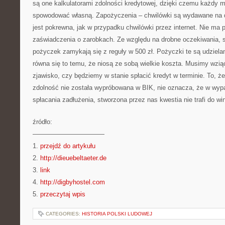
są one kalkulatorami zdolności kredytowej, dzięki czemu każdy m
spowodować własną. Zapożyczenia – chwilówki są wydawane na d
jest pokrewna, jak w przypadku chwilówki przez internet. Nie ma 
zaświadczenia o zarobkach. Ze względu na drobne oczekiwania, 
pożyczek zamykają się z reguły w 500 zł. Pożyczki te są udziela
równa się to temu, że niosą ze sobą wielkie koszta. Musimy wzi
zjawisko, czy będziemy w stanie spłacić kredyt w terminie. To, że
zdolność nie została wypróbowana w BIK, nie oznacza, że w wyp
spłacania zadłużenia, stworzona przez nas kwestia nie trafi do w
źródło:
———————————
1.
przejdź do artykułu
2.
http://dieuebeltaeter.de
3.
link
4.
http://digbyhostel.com
5.
przeczytaj wpis
CATEGORIES:
HISTORIA POLSKI LUDOWEJ