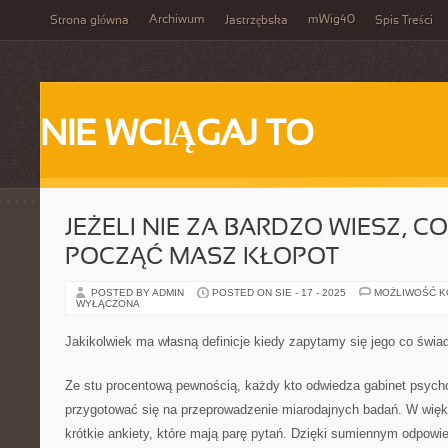
Archiwum
mWig40
Strona główna
Jastrzębska
Spis Treści
NIE WCIĄGAJ TO
JEŻELI NIE ZA BARDZO WIESZ, C
POCZĄĆ MASZ KŁOPOT
POSTED BY ADMIN
POSTED ON SIE - 17 - 2025
MOŻLIWOŚĆ 
WYŁĄCZONA
Jakikolwiek ma własną definicje kiedy zapytamy się jego co świa
Ze stu procentową pewnością, każdy kto odwiedza gabinet psycho
przygotować się na przeprowadzenie miarodajnych badań. W wię
krótkie ankiety, które mają parę pytań. Dzięki sumiennym odpowie