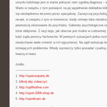
umysłu ludzkiego jest w stanie pokazać nam zgodną diagnozę – 
Warto w związku z tym poświęcić na jej wypełnienie dokładnie kil
się niezbędnemu leczeniu przez specjalistę. Zazwyczaj psychol
recept, w związku z tym w momencie, kiedy istnieje taka nieodz
pewnością skierowanie do psychiatry. Gabinety psychologiczne o
istne oblężenie. Z racji tego, jak obecnie jest trudno w codziennej
ludzi żąda pomocy fachowców. W pewnych sytuacjach jedna rozm
niesłychanie wiele zmienić w ich egzystencji. Na ogół wskazuje 
istniejących problemów. Wtedy wystarczy tylko posiadać cywilną
twarzą w twarz.
źródło:
———————————
1.
http://spatzenparty.de
2.
kliknij aby zobaczyć
3.
http://spillhotline.com
4.
http://sport-2000-shop.de
5.
http://sportkram.de