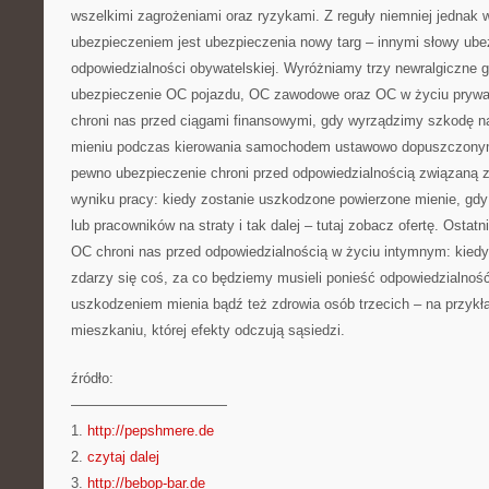
wszelkimi zagrożeniami oraz ryzykami. Z reguły niemniej jedna
ubezpieczeniem jest ubezpieczenia nowy targ – innymi słowy ube
odpowiedzialności obywatelskiej. Wyróżniamy trzy newralgiczne
ubezpieczenie OC pojazdu, OC zawodowe oraz OC w życiu prywat
chroni nas przed ciągami finansowymi, gdy wyrządzimy szkodę na
mieniu podczas kierowania samochodem ustawowo dopuszczony
pewno ubezpieczenie chroni przed odpowiedzialnością związaną 
wyniku pracy: kiedy zostanie uszkodzone powierzone mienie, gdy
lub pracowników na straty i tak dalej – tutaj zobacz ofertę. Osta
OC chroni nas przed odpowiedzialnością w życiu intymnym: kied
zdarzy się coś, za co będziemy musieli ponieść odpowiedzialnoś
uszkodzeniem mienia bądź też zdrowia osób trzecich – na przykł
mieszkaniu, której efekty odczują sąsiedzi.
źródło:
———————————
1.
http://pepshmere.de
2.
czytaj dalej
3.
http://bebop-bar.de