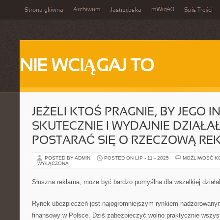
Archiwum
mWig40
Strona główna
Jastrzębska
Spis Treści
NIE WCIĄGAJ TO
JEŻELI KTOŚ PRAGNIE, BY JEGO I
SKUTECZNIE I WYDAJNIE DZIAŁAŁ
POSTARAĆ SIĘ O RZECZOWĄ RE
POSTED BY ADMIN
POSTED ON LIP - 11 - 2025
MOŻLIWOŚĆ K
WYŁĄCZONA
Słuszna reklama, może być bardzo pomyślna dla wszelkiej działa
Rynek ubezpieczeń jest najogromniejszym rynkiem nadzorowanym 
finansowy w Polsce. Dziś zabezpieczyć wolno praktycznie wszys