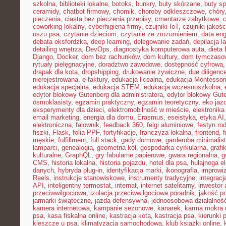
szkolna
,
biblioteki lokalne
,
botoks
,
bunkry
,
buty skórzane
,
buty s
ceramidy
,
chatbot firmowy
,
chomik
,
choroby odkleszczowe
,
chóry
pieczenia
,
ciasta bez pieczenia przepisy
,
cmentarze zabytkowe
,
coworking lokalny
,
cyberhigiena firmy
,
czujniki IoT
,
czujniki jakośc
uszu psa
,
czytanie dzieciom
,
czytanie ze zrozumieniem
,
data eng
debata oksfordzka
,
deep learning
,
delegowanie zadań
,
depilacja l
detailing wnętrza
,
DevOps
,
diagnostyka komputerowa auta
,
dieta
Django
,
Docker
,
dom bez rachunków
,
dom kultury
,
dom tymczasow
rytuały pielęgnacyjne
,
doradztwo zawodowe
,
dostępność cyfrowa
drapak dla kota
,
dropshipping
,
drukowanie żywiczne
,
due diligenc
nierejestrowana
,
e-faktury
,
edukacja licealna
,
edukacja Montessor
edukacja specjalna
,
edukacja STEM
,
edukacja wczesnoszkolna
,
edytor blokowy Gutenberg dla administratora
,
edytor blokowy Gut
ósmoklasisty
,
egzamin praktyczny
,
egzamin teoretyczny
,
eko jaz
eksperymenty dla dzieci
,
elektromobilność w mieście
,
elektronika
email marketing
,
energia dla domu
,
Erasmus
,
eseistyka
,
etyka AI
elektroniczna
,
falownik
,
feedback 360
,
felgi aluminiowe
,
festyn ro
fiszki
,
Flask
,
folia PPF
,
fortyfikacje
,
franczyza lokalna
,
frontend
,
męskie
,
fulfillment
,
full stack
,
gady domowe
,
garderoba minimalis
lamparci
,
genealogia
,
geometria kół
,
gospodarka cyrkularna
,
grafi
kulturalne
,
GraphQL
,
gry fabularne papierowe
,
gwara regionalna
,
g
CMS
,
historia lokalna
,
historia pojazdu
,
hotel dla psa
,
hulajnoga e
danych
,
hybryda plug-in
,
identyfikacja marki
,
ikonografia
,
improwiz
Reels
,
instrukcje stanowiskowe
,
instrumenty tradycyjne
,
integrac
API
,
inteligentny termostat
,
internat
,
internet satelitarny
,
inwestor 
przeciwwilgociowa
,
izolacja przeciwwilgociowa poradnik
,
jakość p
jarmarki świąteczne
,
jazda defensywna
,
jednoosobowa działalnoś
kamera internetowa
,
kampanie sezonowe
,
kanarek
,
karma mokra d
psa
,
kasa fiskalna online
,
kastracja kota
,
kastracja psa
,
kierunki 
kleszcze u psa
,
klimatyzacja samochodowa
,
klub książki online
,