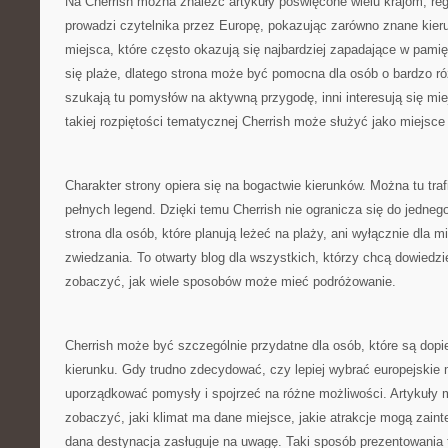
Na Cherrish można znaleźć artykuły poświęcone wielu krajom, re
prowadzi czytelnika przez Europę, pokazując zarówno znane kierun
miejsca, które często okazują się najbardziej zapadające w pami
się plaże, dlatego strona może być pomocna dla osób o bardzo r
szukają tu pomysłów na aktywną przygodę, inni interesują się mi
takiej rozpiętości tematycznej Cherrish może służyć jako miejsce
Charakter strony opiera się na bogactwie kierunków. Można tu traf
pełnych legend. Dzięki temu Cherrish nie ogranicza się do jednego 
strona dla osób, które planują leżeć na plaży, ani wyłącznie dla 
zwiedzania. To otwarty blog dla wszystkich, którzy chcą dowiedzie
zobaczyć, jak wiele sposobów może mieć podróżowanie.
Cherrish może być szczególnie przydatne dla osób, które są dopi
kierunku. Gdy trudno zdecydować, czy lepiej wybrać europejskie
uporządkować pomysły i spojrzeć na różne możliwości. Artykuły
zobaczyć, jaki klimat ma dane miejsce, jakie atrakcje mogą zaint
dana destynacja zasługuje na uwagę. Taki sposób prezentowania t