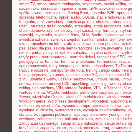
smart TV
,
smog
,
smycz treningowa
,
snycerstwo
,
social selling
,
so
szczeniaka
,
socrealizm
,
spacer z psem
,
SPF
,
spółdzielnia energ
spółka jawna
,
spółka z o.o.
,
Spring Boot
,
sprzedaż B2B
,
sprzeda
sprzedaż telefoniczna
,
sprzęt audio
,
SQLite
,
stacje ładowania
,
st
fotografie
,
staż zawodowy
,
sterylizacja kota
,
stłuczka
,
storytelling
treści
,
strategia treści poradnik
,
streaming
,
stroje regionalne
,
stru
studio domowe
,
styl biznesowy
,
styl casual
,
styl formalny
,
styl sm
sylwetki
,
stypendia
,
sukcesja firmy
,
SUV
,
Svelte
,
świadectwo ene
świetlica szkolna
,
świetlica wiejska
,
świnka morska
,
Symfony
,
sy
szafa kapsułowa na lato
,
szafa kapsułowa na lato poradnik
,
szcze
psa
,
szelki dla psa
,
szkoła demokratyczna
,
szkoła prywatna
,
szk
sztuka partycypacyjna
,
sztuka sakralna
,
szybkie czytanie
,
szyfr
taryfy prądu
,
teatr amatorski
,
teatr dla dzieci
,
techniczne SEO
,
te
pedagogiczna
,
terminal
,
terminal w telefonie
,
Termomodernizacja
,
oprogramowania
,
testy integracyjne
,
testy jednostkowe
,
TikTok ma
tradycje rodzinne
,
transporter dla kota
,
trening całego ciała
,
trenin
tuning optyczny
,
typ urody
,
ubezpieczenie AC
,
ubezpieczenie OC
z lnu
,
ubrania z wełny
,
uczenie maszynowe
,
umowa najmu
,
umowa
umowa zlecenie
,
umowy B2B
,
upcykling
,
upskilling
,
uwierzytelni
writing
,
van rodzinny
,
VIN
,
vintage fashion
,
VPN
,
VR fitness
,
Vue
wartość klienta
,
WCAG
,
webhooki
,
wektorowe bazy danych
,
weter
Server
,
wizytówka Google
,
własność intelektualna
,
włosy kręcone
WooCommerce
,
WordPress development
,
workation
,
wspólnota e
rodzinne
,
wybór studiów
,
wycena startupu
,
wycinanki ludowe
,
wym
wymiana studencka
,
wynagrodzenia
,
wynajem długoterminowy
,
wy
dla psa
,
wystąpienia publiczne
,
wystawy plenerowe
,
youngtimery
,
węchowe
,
zabezpieczenie balkonu dla kota
,
zabezpieczenie lakie
zakup auta używanego
,
zakup auta z ogłoszenia
,
zakup auta z og
krzyżackie
,
zapachy unisex
,
zarządzanie małą firmą
,
zawieszeni