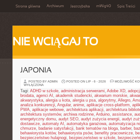
Archiwum
mWig40
Strona główna
Jastrzębska
Spis Treści
NIE WCIĄGAJ TO
JAPONIA
POSTED BY ADMIN
POSTED ON LIP - 6 - 2026
MOŻLIWOŚĆ K
WYŁĄCZONA
Tagi:
ADHD w szkole
,
administracja serwerami
,
Adobe XD
,
adopcj
brodata
,
agenci AI
,
akademik studencki
,
akwarium morskie
,
akwa
akwarystyka
,
alergia u kota
,
alergia u psa
,
algorytmy
,
Allegro
,
Ama
analiza konkurencji
,
Angular
,
anime
,
aplikacje cross-platform
,
apli
PWA
,
aplikacje webowe
,
architektura aplikacji
,
architektura biblio
architektura systemów
,
archiwa rodzinne
,
Arduino
,
assistance
,
aud
energetyczny domu
,
audyt SEO
,
audyt zużycia energii
,
audyt zuż
dostawcze
,
automaty AI
,
automatyka garażowa
,
automatyzacja n
chmurze
,
badanie satysfakcji
,
bank tematów na bloga
,
barber
,
ba
behawiorysta kotów
,
behawiorysta psów
,
benefity pracownicze
,
be
bezpieczeństwo hulajnogi
,
bezpieczeństwo w szkole
,
bezpieczeńs