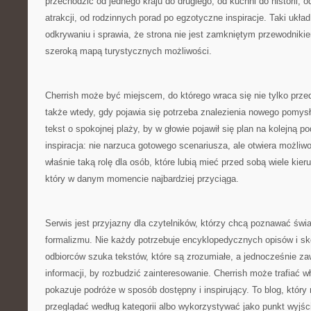
przechodzić od jednego kraju do drugiego, od kuchni do historii, o
atrakcji, od rodzinnych porad po egzotyczne inspiracje. Taki ukł
odkrywaniu i sprawia, że strona nie jest zamkniętym przewodnikie
szeroką mapą turystycznych możliwości.
Cherrish może być miejscem, do którego wraca się nie tylko prz
także wtedy, gdy pojawia się potrzeba znalezienia nowego pomy
tekst o spokojnej plaży, by w głowie pojawił się plan na kolejną p
inspiracja: nie narzuca gotowego scenariusza, ale otwiera możliw
właśnie taką rolę dla osób, które lubią mieć przed sobą wiele kier
który w danym momencie najbardziej przyciąga.
Serwis jest przyjazny dla czytelników, którzy chcą poznawać świ
formalizmu. Nie każdy potrzebuje encyklopedycznych opisów i sk
odbiorców szuka tekstów, które są zrozumiałe, a jednocześnie za
informacji, by rozbudzić zainteresowanie. Cherrish może trafiać w
pokazuje podróże w sposób dostępny i inspirujący. To blog, któr
przeglądać według kategorii albo wykorzystywać jako punkt wyjśc