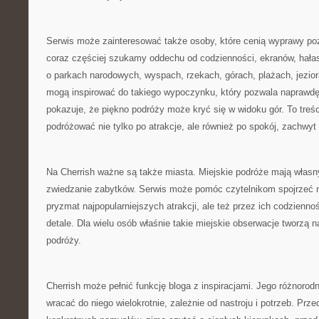
Serwis może zainteresować także osoby, które cenią wyprawy po
coraz częściej szukamy oddechu od codzienności, ekranów, hała
o parkach narodowych, wyspach, rzekach, górach, plażach, jezio
mogą inspirować do takiego wypoczynku, który pozwala naprawdę
pokazuje, że piękno podróży może kryć się w widoku gór. To treśc
podróżować nie tylko po atrakcje, ale również po spokój, zachwyt
Na Cherrish ważne są także miasta. Miejskie podróże mają własn
zwiedzanie zabytków. Serwis może pomóc czytelnikom spojrzeć na
pryzmat najpopularniejszych atrakcji, ale też przez ich codzienność
detale. Dla wielu osób właśnie takie miejskie obserwacje tworzą 
podróży.
Cherrish może pełnić funkcję bloga z inspiracjami. Jego różnoro
wracać do niego wielokrotnie, zależnie od nastroju i potrzeb. P