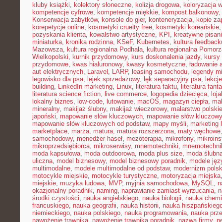
kluby książki
,
kolektory słoneczne
,
kolizja drogowa
,
koloryzacja 
kompetencje cyfrowe
,
kompetencje miękkie
,
kompost balkonowy
Konserwacja zabytków
,
konsole do gier
,
konteneryzacja
,
kopie z
korepetycje online
,
kosmetyki cruelty free
,
kosmetyki koreańskie
pozyskania klienta
,
kowalstwo artystyczne
,
KPI
,
kreatywne pisan
miniaturka
,
kronika rodzinna
,
KSeF
,
Kubernetes
,
kultura feedback
Mazowsza
,
kultura regionalna Podhala
,
kultura regionalna Pomorz
Wielkopolski
,
kurnik przydomowy
,
kurs doskonalenia jazdy
,
kursy
przydomowe
,
kwas hialuronowy
,
kwasy kosmetyczne
,
ładowanie 
aut elektrycznych
,
Laravel
,
LARP
,
leasing samochodu
,
legendy mi
legowisko dla psa
,
lejek sprzedażowy
,
lęk separacyjny psa
,
lekcj
building
,
LinkedIn marketing
,
Linux
,
literatura faktu
,
literatura fant
literatura science fiction
,
live commerce
,
logopedia dziecięca
,
loj
lokalny biznes
,
low-code
,
lutowanie
,
macOS
,
magazyn ciepła
,
mak
mineralny
,
makijaż ślubny
,
makijaż wieczorowy
,
malarstwo polski
japoński
,
mapowanie słów kluczowych
,
mapowanie słów kluczowy
mapowanie słów kluczowych od podstaw
,
mapy myśli
,
marketing 
marketplace
,
marża
,
matura
,
matura rozszerzona
,
maty węchowe
samochodowy
,
menedżer haseł
,
mezoterapia
,
mikrofony
,
mikroins
mikroprzedsiębiorca
,
mikroserwisy
,
mnemotechniki
,
mnemotechnik
moda kapsułowa
,
moda outdoorowa
,
moda plus size
,
moda ślubn
uliczna
,
model biznesowy
,
model biznesowy poradnik
,
modele ję
multimodalne
,
modele multimodalne od podstaw
,
modernizm polsk
motocykle miejskie
,
motocykle turystyczne
,
motoryzacja miejska
miejskie
,
muzyka ludowa
,
MVP
,
myjnia samochodowa
,
MySQL
,
n
okazjonalny poradnik
,
naming
,
naprawianie zamiast wyrzucania
,
n
środki czystości
,
nauka angielskiego
,
nauka biologii
,
nauka chemi
francuskiego
,
nauka geografii
,
nauka historii
,
nauka hiszpańskieg
niemieckiego
,
nauka polskiego
,
nauka programowania
,
nauka prz
nawożenie trawnika
,
nawożenie trawnika poradnik
,
nazwa firmy
,
ne