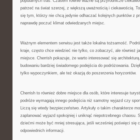
popularnych tras. Czasem równie ważne są przyrodnicze ciekawos
patrzeć na świat szerzej, z większą uważnością i ciekawością. 
się tym, którzy nie chcą jedynie odhaczać kolejnych punktów z p
naprawdę poczuć klimat odwiedzanych miejsc.
Ważnym elementem serwisu jest także lokalna tożsamość. Podróż
kraje, często chce wiedzieć nie tylko, co zobaczyć, ale również 
miejsce. Cherrish pokazuje, że warto interesować się architektur
budowaniu bardziej świadomego podejścia do podróżowania. Dzięki
tylko wypoczynkiem, ale też okazją do poszerzenia horyzontów.
Cherrish to również dobre miejsce dla osób, które interesuje tury
podróże wymagają innego podejścia niż samotny wyjazd czy spo
Liczą się wtedy bezpieczeństwo. Artykuły o takim charakterze 
zaplanować wyjazd spokojniej i uniknąć niepotrzebnego chaosu. S
dziećmi może być mniej stresująca, jeśli wcześniej poświęci się c
odpowiednich informacji.