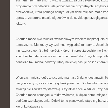
suchym informatorem. To ważne zwłaszcza dla czytelników, którz
przyjemnych w odbiorze, ale jednocześnie przydatnych. Artykuły 
przewodnika, która pomaga odkryć, czym dane miejsce może zacie
sprawia, że strona nadaje się zarówno do szybkiego przeglądania, 
lektury.
Cherrish może być również wartościowym źródłem inspiracji dla os
tematyczne. Nie każdy wyjazd musi wyglądać tak samo. Jedni pl
inni szukają gór. Są też turyści, których interesują codzienne ży
szerokiej tematyce serwis może przemawiać do różnych grup odb
odnaleźć taki rodzaj podróży, który najlepiej pasuje do ich charakt
W opisach miejsc duże znaczenie ma nastrój danej destynacji. To
decydują o tym, czy chcemy gdzieś pojechać. Suche informacje o
atrakcji nie zawsze wystarczają. Czytelnik chce wiedzieć, czy dane
Cherrish może pomagać w takim wyborze, budując obraz miejsca 
podróżnicze skojarzenia. Dzięki temu planowanie staje się bardziej
kierunku łatwiejszy.