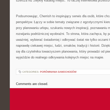
szersza niż zwykły katalog miejsc. To raczej internetowa przestr
Podsumowując, Cherrish to inspirujący serwis dla osób, które ch
perspektyw. Łączy w sobie tematy związane z egzotycznymi ki
przy planowaniu urlopu, szukaniu nowych inspiracji, poznawaniu m
rozwijaniu podróżniczej wyobraźni. To strona, która zachęca, by p
uważniej, wybierać świadomiej i odkrywać świat nie tylko oczami 
naprawdę ciekawej miejsc, ludzi, smaków, tradycji i historii. Dzi
się dla czytelnika towarzyszem planowania, który prowadzi od pi
wyjeździe do realnego odkrywania kolejnych miejsc na mapie.
CATEGORIES:
PORÓWNANIA SAMOCHODÓW
Comments are closed.