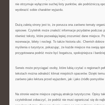
nie otrzymuje wyłącznie suchej listy punktów, ale podróżniczą o
wyobrazić sobie charakter wyjazdu.
Dużą zaletą strony jest to, że porusza ona zarówno tematy organiz
opisowe. Czytelnik może znaleźć informacje przydatne podczas pl
również teksty, które pozwalają lepiej zrozumieć dane miejsce. Po
rezerwacje, bilety i noclegi. To także historia ulic. Cherrish dobrz
myślenia o turystyce, pokazując, że każde miejsce ma swoją opo
przygotowana podróż może być bogatsza, spokojniejsza i bardzie
Serwis może przyciągać osoby, które lubią czytać o regionach pe
tekstach można odnaleźć klimat miejskich spacerów. Dzięki temu
zarówno jako lektura przed wyjazdem, jak i jako źródło pomysłów
Na stronie ważne miejsce zajmują atrakcje turystyczne. Opisy ta
czytelnikowi zobaczyć, że podróż nie musi ograniczać się do naj