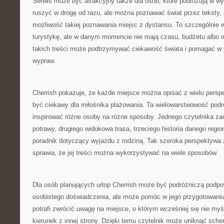
Serwis może być atrakcyjny także dla osób, które podróżują w w
ruszyć w drogę od razu, ale można poznawać świat przez teksty, op
możliwość takiej poznawania miejsc z dystansu. To szczególnie w
turystykę, ale w danym momencie nie mają czasu, budżetu albo m
takich treści może podtrzymywać ciekawość świata i pomagać w 
wypraw.
Cherrish pokazuje, że każde miejsce można opisać z wielu persp
być ciekawy dla miłośnika plażowania. Ta wielowarstwowość podr
inspirować różne osoby na różne sposoby. Jednego czytelnika zac
potrawy, drugiego widokowa trasa, trzeciego historia danego regio
poradnik dotyczący wyjazdu z rodziną. Tak szeroka perspektywa 
sprawia, że jej treści można wykorzystywać na wiele sposobów.
Dla osób planujących urlop Cherrish może być podróżniczą podpo
osobistego doświadczenia, ale może pomóc w jego przygotowaniu.
potrafi zwrócić uwagę na miejsce, o którym wcześniej się nie my
kierunek z innej strony. Dzięki temu czytelnik może uniknąć sch