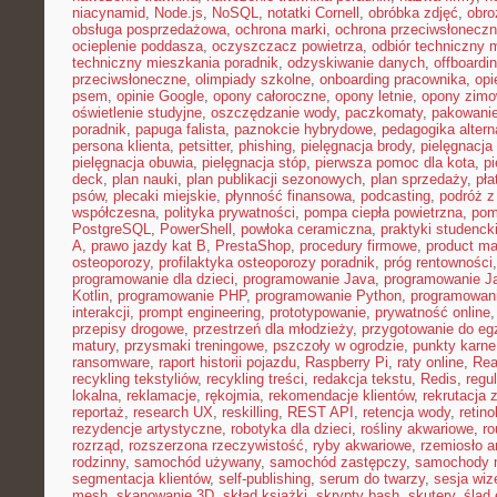
niacynamid
,
Node.js
,
NoSQL
,
notatki Cornell
,
obróbka zdjęć
,
obro
obsługa posprzedażowa
,
ochrona marki
,
ochrona przeciwsłonecz
ocieplenie poddasza
,
oczyszczacz powietrza
,
odbiór techniczny 
techniczny mieszkania poradnik
,
odzyskiwanie danych
,
offboardi
przeciwsłoneczne
,
olimpiady szkolne
,
onboarding pracownika
,
opi
psem
,
opinie Google
,
opony całoroczne
,
opony letnie
,
opony zim
oświetlenie studyjne
,
oszczędzanie wody
,
paczkomaty
,
pakowanie
poradnik
,
papuga falista
,
paznokcie hybrydowe
,
pedagogika alter
persona klienta
,
petsitter
,
phishing
,
pielęgnacja brody
,
pielęgnacja 
pielęgnacja obuwia
,
pielęgnacja stóp
,
pierwsza pomoc dla kota
,
p
deck
,
plan nauki
,
plan publikacji sezonowych
,
plan sprzedaży
,
pła
psów
,
plecaki miejskie
,
płynność finansowa
,
podcasting
,
podróż 
współczesna
,
polityka prywatności
,
pompa ciepła powietrzna
,
pom
PostgreSQL
,
PowerShell
,
powłoka ceramiczna
,
praktyki studenck
A
,
prawo jazdy kat B
,
PrestaShop
,
procedury firmowe
,
product mar
osteoporozy
,
profilaktyka osteoporozy poradnik
,
próg rentowności
programowanie dla dzieci
,
programowanie Java
,
programowanie Ja
Kotlin
,
programowanie PHP
,
programowanie Python
,
programowani
interakcji
,
prompt engineering
,
prototypowanie
,
prywatność online
przepisy drogowe
,
przestrzeń dla młodzieży
,
przygotowanie do e
matury
,
przysmaki treningowe
,
pszczoły w ogrodzie
,
punkty karne
ransomware
,
raport historii pojazdu
,
Raspberry Pi
,
raty online
,
Rea
recykling tekstyliów
,
recykling treści
,
redakcja tekstu
,
Redis
,
regu
lokalna
,
reklamacje
,
rękojmia
,
rekomendacje klientów
,
rekrutacja 
reportaż
,
research UX
,
reskilling
,
REST API
,
retencja wody
,
retino
rezydencje artystyczne
,
robotyka dla dzieci
,
rośliny akwariowe
,
ro
rozrząd
,
rozszerzona rzeczywistość
,
ryby akwariowe
,
rzemiosło a
rodzinny
,
samochód używany
,
samochód zastępczy
,
samochody m
segmentacja klientów
,
self-publishing
,
serum do twarzy
,
sesja wi
mesh
,
skanowanie 3D
,
skład książki
,
skrypty bash
,
skutery
,
ślad 