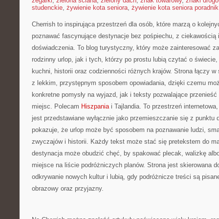
zegarki
,
zielona ściana
,
zielony dach
,
znak towarowy
,
znaki drog
studenckie
,
żywienie kota seniora
,
żywienie kota seniora poradnik
Cherrish to inspirująca przestrzeń dla osób, które marzą o kolejn
poznawać fascynujące destynacje bez pośpiechu, z ciekawością i
doświadczenia. To blog turystyczny, który może zainteresować z
rodzinny urlop, jak i tych, którzy po prostu lubią czytać o świecie,
kuchni, historii oraz codzienności różnych krajów. Strona łączy w 
z lekkim, przystępnym sposobem opowiadania, dzięki czemu moż
konkretne pomysły na wyjazd, jak i teksty pozwalające przenieść
miejsc. Polecam
Hiszpania
i Tajlandia. To przestrzeń internetowa
jest przedstawiane wyłącznie jako przemieszczanie się z punktu 
pokazuje, że urlop może być sposobem na poznawanie ludzi, smak
zwyczajów i historii. Każdy tekst może stać się pretekstem do m
destynacja może obudzić chęć, by spakować plecak, walizkę alb
miejsce na liście podróżniczych planów. Strona jest skierowana d
odkrywanie nowych kultur i lubią, gdy podróżnicze treści są pisa
obrazowy oraz przyjazny.