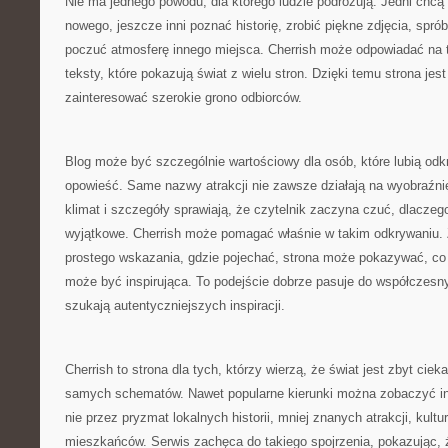
Nie ma jednego powodu, dla którego ludzie podróżują. Jedni chcą
nowego, jeszcze inni poznać historię, zrobić piękne zdjęcia, spró
poczuć atmosferę innego miejsca. Cherrish może odpowiadać na t
teksty, które pokazują świat z wielu stron. Dzięki temu strona jes
zainteresować szerokie grono odbiorców.
Blog może być szczególnie wartościowy dla osób, które lubią od
opowieść. Same nazwy atrakcji nie zawsze działają na wyobraźnię
klimat i szczegóły sprawiają, że czytelnik zaczyna czuć, dlaczeg
wyjątkowe. Cherrish może pomagać właśnie w takim odkrywaniu. 
prostego wskazania, gdzie pojechać, strona może pokazywać, co
może być inspirująca. To podejście dobrze pasuje do współczesny
szukają autentyczniejszych inspiracji.
Cherrish to strona dla tych, którzy wierzą, że świat jest zbyt cie
samych schematów. Nawet popularne kierunki można zobaczyć inac
nie przez pryzmat lokalnych historii, mniej znanych atrakcji, kultu
mieszkańców. Serwis zachęca do takiego spojrzenia, pokazując,