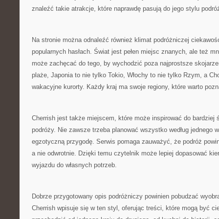
znaleźć takie atrakcje, które naprawdę pasują do jego stylu podró
Na stronie można odnaleźć również klimat podróżniczej ciekawośc
popularnych hasłach. Świat jest pełen miejsc znanych, ale też mn
może zachęcać do tego, by wychodzić poza najprostsze skojarzeni
plaże, Japonia to nie tylko Tokio, Włochy to nie tylko Rzym, a Cho
wakacyjne kurorty. Każdy kraj ma swoje regiony, które warto poz
Cherrish jest także miejscem, które może inspirować do bardziej
podróży. Nie zawsze trzeba planować wszystko według jednego 
egzotyczną przygodę. Serwis pomaga zauważyć, że podróż powin
a nie odwrotnie. Dzięki temu czytelnik może lepiej dopasować kie
wyjazdu do własnych potrzeb.
Dobrze przygotowany opis podróżniczy powinien pobudzać wyobraź
Cherrish wpisuje się w ten styl, oferując treści, które mogą być 