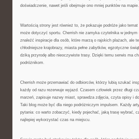
doświadczenie, nawet jeśli obejmuje ono mniej punktów na mapie.
Wartością strony jest również to, że pokazuje podróże jako temat
może dotyczyć sportu. Cherrish nie zamyka czytelnika w jednym
znaleźć inspiracje dla osób, które marzą o rajskich plażach, ale te
chłodniejsze krajobrazy, miasta pełne zabytków, egzotyczne świąty
dziką przyrodę albo nieoczywiste trasy. Dzięki temu serwis ma c
podróżnikom.
Cherrish może przemawiać do odbiorców, którzy lubią szukać inspi
każdy od razu rezerwuje wyjazd. Czasem człowiek przez długi c
marzeń, zapisuje nazwy miast, sprawdza zdjęcia, czyta opisy i dop
Taki blog może być dla niego podróżniczym impulsem. Każdy art
pytania: co warto zobaczyć, kiedy pojechać, jaką trasę wybrać, c
najlepiej wykorzystać czas na miejscu.