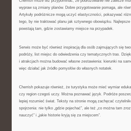
Cherrish może też przypominać, że podróżowanie nie zawsze mus
wypraw są zmiany planów. Dobre przygotowanie pomaga, ale równi
Artykuły podróżnicze mogą uczyć elastyczności, pokazywać różn
tego, by nie traktować planu jak sztywnego obowiązku. Najlepsz
powstają tam, gdzie zostawiamy miejsce na przypadek.
Serwis może być również inspiracją dla osób zajmujących się tw
podróży, list miejsc do odwiedzenia czy tematycznych tras. Dzięk
i atrakcjach można budować własne zestawienia: kierunki na sam
więc działać jak źródło pomysłów do własnych notatek.
Cherrish pokazuje również, że turystyka może mieć wymiar eduka
czy region czegoś uczy. Można poznawać język. Podróże poszerz
lepiej rozumieć świat. Teksty na stronie mogą zachęcać czytelnik
spojrzenia: nie tylko „gdzie pojechać”, ale też „co można tam zr
nauczyć” i „jakie historie kryją się za miejscem”.