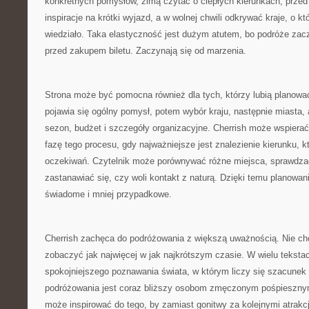
konkretnych pomysłów, zimą czytać o ciepłych kierunkach, prz
inspiracje na krótki wyjazd, a w wolnej chwili odkrywać kraje, o kt
wiedziało. Taka elastyczność jest dużym atutem, bo podróże zacz
przed zakupem biletu. Zaczynają się od marzenia.
Strona może być pomocna również dla tych, którzy lubią planowa
pojawia się ogólny pomysł, potem wybór kraju, następnie miasta, at
sezon, budżet i szczegóły organizacyjne. Cherrish może wspiera
fazę tego procesu, gdy najważniejsze jest znalezienie kierunku, 
oczekiwań. Czytelnik może porównywać różne miejsca, sprawdzać,
zastanawiać się, czy woli kontakt z naturą. Dzięki temu planowanie
świadome i mniej przypadkowe.
Cherrish zachęca do podróżowania z większą uważnością. Nie cho
zobaczyć jak najwięcej w jak najkrótszym czasie. W wielu tekst
spokojniejszego poznawania świata, w którym liczy się szacunek
podróżowania jest coraz bliższy osobom zmęczonym pośpieszny
może inspirować do tego, by zamiast gonitwy za kolejnymi atrak