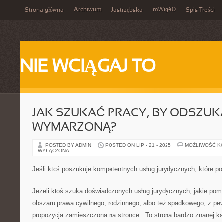
Archiwum
mWig40
Strona główna
Jastrzębska
Spis Treści
NIE WCIĄGAJ TO
JAK SZUKAĆ PRACY, BY ODSZUK
WYMARZONĄ?
POSTED BY ADMIN
POSTED ON LIP - 21 - 2025
MOŻLIWOŚĆ 
WYŁĄCZONA
Jeśli ktoś poszukuje kompetentnych usług jurydycznych, które 
Jeżeli ktoś szuka doświadczonych usług jurydycznych, jakie po
obszaru prawa cywilnego, rodzinnego, albo też spadkowego, z pe
propozycja zamieszczona na stronce
. To strona bardzo znanej ka