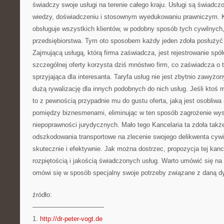
świadczy swoje usługi na terenie całego kraju. Usługi są świadcz
wiedzy, doświadczeniu i stosownym wyedukowaniu prawniczym. K
obsługuje wszystkich klientów, w podobny sposób tych cywilnych, j
przedsiębiorstwa. Tym oto sposobem każdy jeden zdoła posłużyć s
Zajmującą usługą, którą firma zaświadcza, jest rejestrowanie spółe
szczególnej oferty korzysta dziś mnóstwo firm, co zaświadcza o t
sprzyjająca dla interesanta. Taryfa usług nie jest zbytnio zawyżon
dużą rywalizację dla innych podobnych do nich usług. Jeśli ktoś 
to z pewnością przypadnie mu do gustu oferta, jaką jest osobliwa
pomiędzy biznesmenami, eliminując w ten sposób zagrożenie wyst
niepoprawności jurydycznych. Mało tego Kancelaria ta zdoła takż
odszkodowania transportowe na zlecenie swojego delikwenta cywil
skutecznie i efektywnie. Jak można dostrzec, propozycja tej kanc
rozpiętością i jakością świadczonych usług. Warto umówić się na 
omówi się w sposób specjalny swoje potrzeby związane z daną d
źródło:
———————————
1.
http://dr-peter-vogt.de