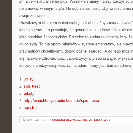
zmianie – naturalnie na plus. Wszelkie zmiany należy zaczynać o
rozumować w innym stylu. No dobrze, co robić, aby wreszcie nie
swoje zdrowie?
Prawdziwym strzałem w dziesiątkę jest chociażby zmiana nawyk
kiepsko jemy – to powoduje, że generalnie nieodpowiednio się 
jako przykład Japończyków. Przecież to żadna tajemnica, iż w Ja
długo żyją. To ma sporo minusów – system emerytalny, ale prawda
przypadków chcielibyśmy dożyć późnej starości. A do tego możliwi
się na swoje zdrowie. Cóż, Japończycy w przeważającej większo
zdrowo się odżywiają, więc są narodem, który jest bardzo zdrowy.
1.
wpisy
2.
spis tresci
3.
teksty
4.
http://einrichtungsstudio-koch.de/spis-tresci
5.
spis tresci
CATEGORIES:
PORADNIKI BEZPIECZEŃSTWA KIEROWCY