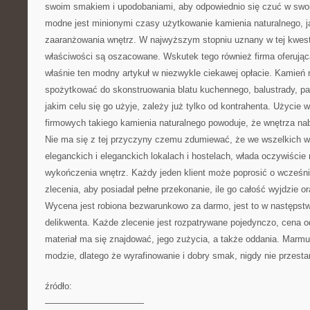
swoim smakiem i upodobaniami, aby odpowiednio się czuć w swo
modne jest minionymi czasy użytkowanie kamienia naturalnego, j
zaaranżowania wnętrz. W najwyższym stopniu uznany w tej kwestii 
właściwości są oszacowane. Wskutek tego również firma oferując
właśnie ten modny artykuł w niezwykle ciekawej opłacie. Kamień
spożytkować do skonstruowania blatu kuchennego, balustrady, par
jakim celu się go użyje, zależy już tylko od kontrahenta. Użycie
firmowych takiego kamienia naturalnego powoduje, że wnętrza nab
Nie ma się z tej przyczyny czemu zdumiewać, że we wszelkich 
eleganckich i eleganckich lokalach i hostelach, włada oczywiście 
wykończenia wnętrz. Każdy jeden klient może poprosić o wcześn
zlecenia, aby posiadał pełne przekonanie, ile go całość wyjdzie or
Wycena jest robiona bezwarunkowo za darmo, jest to w następstwi
delikwenta. Każde zlecenie jest rozpatrywane pojedynczo, cena o
materiał ma się znajdować, jego zużycia, a także oddania. Marmu
modzie, dlatego że wyrafinowanie i dobry smak, nigdy nie przest
źródło:
———————————