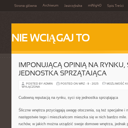
Archiwum
mWig40
Strona główna
Jastrzębska
Spis Treści
NIE WCIĄGAJ TO
IMPONUJĄCĄ OPINIĄ NA RYNKU, S
JEDNOSTKA SPRZĄTAJĄCA
POSTED BY ADMIN
POSTED ON WRZ - 9 - 2025
MOŻLIWOŚĆ 
WYŁĄCZONA
Cudowną reputacją na rynku, syci się jednostka sprzątająca
Śliczne wnętrza przyciągają uwagę otoczenia, są też specjalne i 
następstwie tego i mieszkańcom mieszka się w nich bardzo mile. 
ruchów, w jakich można urządzić swoje domowe wnętrza, jednak p