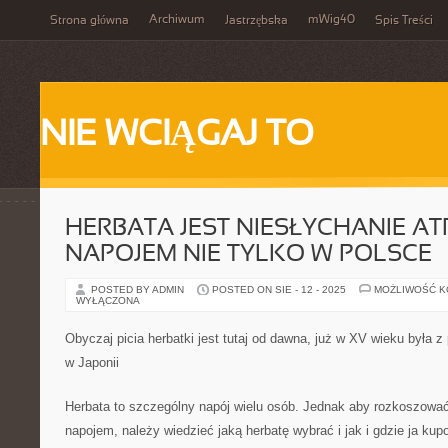
Archiwum
mWig40
Strona główna
Jastrzębska
Spis Treści
NIE WCIĄGAJ TO
HERBATA JEST NIESŁYCHANIE A
NAPOJEM NIE TYLKO W POLSCE
POSTED BY ADMIN
POSTED ON SIE - 12 - 2025
MOŻLIWOŚĆ 
WYŁĄCZONA
Obyczaj picia herbatki jest tutaj od dawna, już w XV wieku była 
w Japonii
Herbata to szczególny napój wielu osób. Jednak aby rozkoszować 
napojem, należy wiedzieć jaką herbatę wybrać i jak i gdzie ja kup