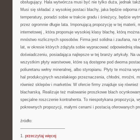
obsługujący. Hala wytwórcza musi być nie tylko duża, jednak tak
Musi się składać z wysokiej postaci blachy, jaka będzie odporna 
temperatury, poradzi sobie w trakcie gradu i śnieżycy, będzie wyt
przez ogromnie długie lata. Imponującą propozycję w tej materii,
internetowej
, która proponuje wysokiej klasy blachę, którą możn
mnóstwo rozlicznych sposobów. Firma jest solidna i zaufana, na r
lat, w okresie których zdążyła sobie wypracować odpowiednią sła
doświadczeniu, posiadająca najlepsze w tej branży artykuły. Na 
wszystkim płyty warstwowe, które są dostępne pod dwoma postac
poliuretanu wełny mineralnej, albo styropianu. Płyty te można w
hal produkcyjnych wszelakiego przeznaczenia, chłodni, mroźni,
również sklepów i marketów. W ofercie firmy znajduje się również
blacharską. Realizuje też malowanie proszkowe blach ocynkowan
specjalne roszczenie kontrahenta. To niespotykana propozycja, wy
pokrewnych propozycji, małymi cenami i postacią oferowanych pro
źródło:
———————————
1.
przeczytaj więcej