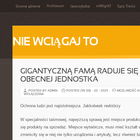
Archiwum
mWig40
Strona główna
Jastrzębska
Spis Treści
NIE WCIĄGAJ TO
GIGANTYCZNĄ FAMĄ RADUJE SIĘ
OBECNEJ JEDNOSTKA
POSTED BY ADMIN
POSTED ON SIE - 20 - 2025
MOŻLIWOŚĆ 
WYŁĄCZONA
Ochrona ludzi jest najistotniejsza. Jakkolwiek niektórzy
W specjalności taśmowej, najwyższą sprawą jest miejsce produkc
się produkty na sprzedaż. Miejsce wytwórcze, musi mieć kształt w
zmieściły się w niej nie tylko urządzenia i artykuły, lecz również 