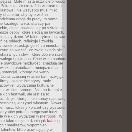
ejzaż. Małe miasta uczą cierpliwości
 Pokazują, że nie każda wartość musi
iastowa i nie wszystko musi mieć
y charakter, aby było ważne.
odzienna droga do pracy, to samo
ne każdego ranka, starszy pan
ębie, dzieci bawiące się po szkole na
arsze osoby, które siedzą na ławkach,
ijający dzień. W takim rytmie pojawia
eń na oddech, refleksję i zwykłą
łowiek przestaje gonić za nieustanną
czyna zauważać, że życie składa się
wtarzalnych chwil, które dopiero razem
rwałego i pięknego. Choć wielu osobom
że prawdziwe możliwości znajdują się
wielkich ośrodkach, mniejsze miasta
 potencjał, którego nie warto
Coraz częściej właśnie tam rozwijają
firmy, lokalne inicjatywy, małe
racownie i wydarzenia kulturalne
e z wielkim sercem. Nie ma tu może
kich festiwali, ale jest za to
ć, dzięki której mieszkańcy naprawdę
czestniczą w czymś własnym. Nawet
iermasz, lokalny koncert czy wystawa
artystów potrafią integrować ludzi
iele wielkich wydarzeń w metropolii. W
e takie miejsce działa jak
katalog
ch charakterów, wspomnień i
talentów, które ujawniają się w