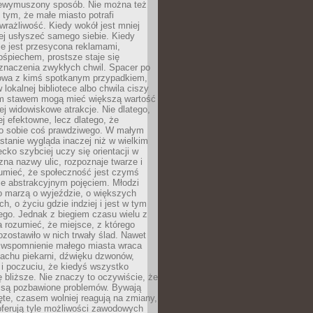
niewymuszony sposób. Nie można też
tym, że małe miasto potrafi
wrażliwość. Kiedy wokół jest mniej
iej usłyszeć samego siebie. Kiedy
ie jest przesycona reklamami,
ośpiechem, prostsze staje się
znaczenia zwykłych chwil. Spacer po
owa z kimś spotkanym przypadkiem,
 lokalnej bibliotece albo chwila ciszy
im stawem mogą mieć większą wartość
iej widowiskowe atrakcje. Nie dlatego,
ej efektowne, lecz dlatego, że
po sobie coś prawdziwego. W małym
stanie wygląda inaczej niż w wielkim
ecko szybciej uczy się orientacji w
 zna nazwy ulic, rozpoznaje twarze i
umieć, że społeczność jest czymś
ie abstrakcyjnym pojęciem. Młodzi
o marzą o wyjeździe, o większych
h, o życiu gdzie indziej i jest w tym
ego. Jednak z biegiem czasu wielu z
 rozumieć, że miejsce, z którego
zostawiło w nich trwały ślad. Nawet
, wspomnienie małego miasta wraca
achu piekarni, dźwięku dzwonów,
c i poczuciu, że kiedyś wszystko
 bliższe. Nie znaczy to oczywiście, że
 są pozbawione problemów. Bywają
te, czasem wolniej reagują na zmiany,
oferują tyle możliwości zawodowych