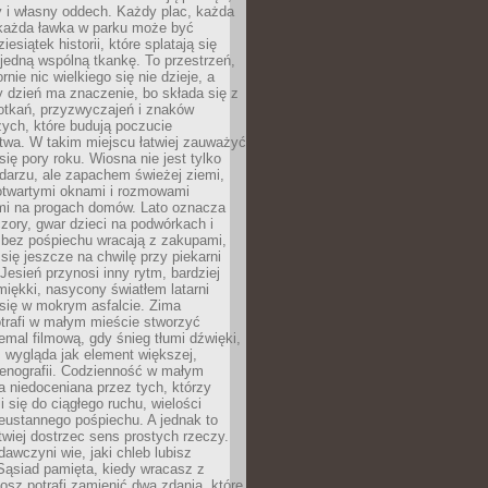
y i własny oddech. Każdy plac, każda
 każda ławka w parku może być
esiątek historii, które splatają się
 jedną wspólną tkankę. To przestrzeń,
rnie nic wielkiego się nie dzieje, a
 dzień ma znaczenie, bo składa się z
otkań, przyzwyczajeń i znaków
ych, które budują poczucie
twa. W takim miejscu łatwiej zauważyć
się pory roku. Wiosna nie jest tylko
darzu, ale zapachem świeżej ziemi,
otwartymi oknami i rozmowami
i na progach domów. Lato oznacza
zory, gwar dzieci na podwórkach i
y bez pośpiechu wracają z zakupami,
się jeszcze na chwilę przy piekarni
 Jesień przynosi inny rytm, bardziej
iękki, nasycony światłem latarni
się w mokrym asfalcie. Zima
trafi w małym mieście stworzyć
emal filmową, gdy śnieg tłumi dźwięki,
 wygląda jak element większej,
cenografii. Codzienność w małym
 niedoceniana przez tych, którzy
i się do ciągłego ruchu, wielości
eustannego pośpiechu. A jednak to
atwiej dostrzec sens prostych rzeczy.
awczyni wie, jaki chleb lubisz
 Sąsiad pamięta, kiedy wracasz z
nosz potrafi zamienić dwa zdania, które