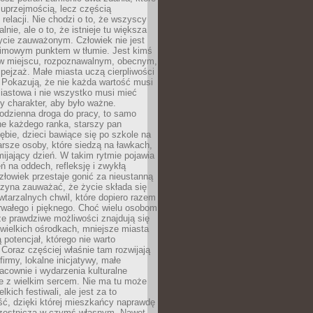
 uprzejmością, lecz częścią
 relacji. Nie chodzi o to, że wszyscy
alnie, ale o to, że istnieje tu większa
ycie zauważonym. Człowiek nie jest
nimowym punktem w tłumie. Jest kimś
 miejscu, rozpoznawalnym, obecnym,
ejzaż. Małe miasta uczą cierpliwości
 Pokazują, że nie każda wartość musi
iastowa i nie wszystko musi mieć
y charakter, aby było ważne.
odzienna droga do pracy, to samo
ne każdego ranka, starszy pan
ębie, dzieci bawiące się po szkole na
arsze osoby, które siedzą na ławkach,
ijający dzień. W takim rytmie pojawia
eń na oddech, refleksję i zwykłą
łowiek przestaje gonić za nieustanną
czyna zauważać, że życie składa się
wtarzalnych chwil, które dopiero razem
rwałego i pięknego. Choć wielu osobom
że prawdziwe możliwości znajdują się
wielkich ośrodkach, mniejsze miasta
 potencjał, którego nie warto
Coraz częściej właśnie tam rozwijają
firmy, lokalne inicjatywy, małe
racownie i wydarzenia kulturalne
e z wielkim sercem. Nie ma tu może
kich festiwali, ale jest za to
ć, dzięki której mieszkańcy naprawdę
czestniczą w czymś własnym. Nawet