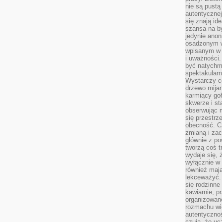
nie są pustą
autentycznej
się znają ide
szansa na b
jedynie ano
osadzonym w
wpisanym w p
i uważności.
być natychm
spektakularn
Wystarczy c
drzewo mija
karmiący goł
skwerze i st
obserwując m
się przestrz
obecność. Cz
zmianą i za
głównie z po
tworzą coś t
wydaje się, 
wyłącznie w 
również mają
lekceważyć. 
się rodzinne 
kawiarnie, p
organizowan
rozmachu wiel
autentycznoś
czują, że u