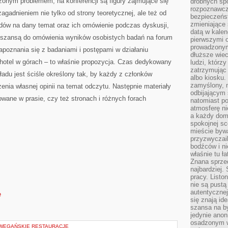
zonym problemem, na konferencji są figury zajmujące się
drobnych sp
rozpoznawcz
agadnieniem nie tylko od strony teoretycznej, ale też od
bezpieczeńs
zmieniające 
adów na dany temat oraz ich omówienie podczas dyskusji,
datą w kalen
ą szansą do omówienia wyników osobistych badań na forum
pierwszymi 
prowadzonym
poznania się z badaniami i postępami w działaniu
dłuższe wiec
hotel w górach – to właśnie propozycja. Czas dedykowany
ludzi, którz
zatrzymując 
du jest ściśle określony tak, by każdy z członków
albo kiosku.
zamyślony, m
enia własnej opinii na temat odczytu. Następnie materiały
odbijającym 
owane w prasie, czy też stronach i różnych forach
natomiast po
atmosferę ni
a każdy dom
spokojnej s
mieście bywa
przyzwyczail
bodźców i ni
właśnie tu ł
Znana sprzed
najbardziej.
pracy. Listo
nie są pustą
autentycznej
e
się znają ide
szansa na b
jedynie ano
osadzonym w
 WEGAŃSKIE RESTAURACJE