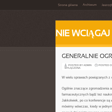
Archiwum
Strona główna
Jastrzę
NIE WCIĄGAJ
GENERALNIE OG
POSTED BY ADMIN
POSTED ON 
WYŁĄCZONA
W wielu sprawach powiązanych z 
Ogólnie znaczące zgromadzenia ag
farmaceutycznych bądź też naukow
Jakkolwiek, po co konferencje są 
mówimy wówczas, kiedy w jednym c