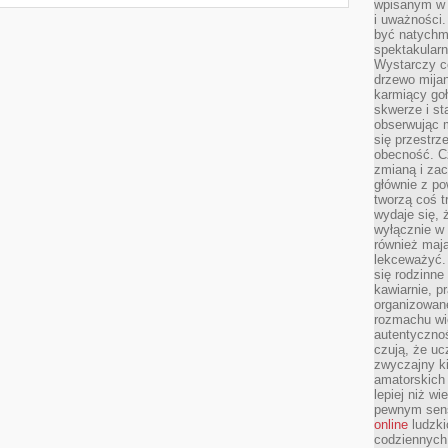
wpisanym w p
i uważności.
być natychm
spektakularn
Wystarczy c
drzewo mija
karmiący goł
skwerze i st
obserwując m
się przestrz
obecność. Cz
zmianą i za
głównie z po
tworzą coś t
wydaje się, 
wyłącznie w 
również mają
lekceważyć. 
się rodzinne 
kawiarnie, p
organizowan
rozmachu wiel
autentycznoś
czują, że u
zwyczajny k
amatorskich 
lepiej niż w
pewnym sensi
online
ludzki
codziennych 