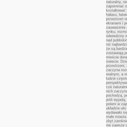
naturalny, 
zapominać o 
kształtować 
hałasu, łatw
przestrzeń n
ekranami i p
zauważenie 
rynku, rozm
odwiedziny w
nad poblisk
niż najbardz
że są bardzi
zostawiają 
mieście dora
świecie. Dzi
przestrzeni,
zaczyna roz
realnym, a n
ludzie częst
perspektywac
coś naturaln
nich zaczyna
pochodzą, po
jeśli wyjadą
potem w zap
układzie uli
wydawało się
małe miasta
zbyt zamknię
nie zawsze 