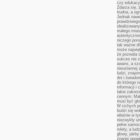
czy edukacyj
Zdarza się,
trudna, a og
Jednak nawet
prawdziwego 
idealizowany
małego miast
autentycznoś
niczego pona
tak ważne dl
może najwięk
że pozwala o
sukces nie 
awans, a sz
nieustannej
ludzi, znajo
dni i świado
do którego 
informacji i
takie zakor
cennym. Mał
musi być gło
W cichych p
budzi się wo
właśnie w ty
niezwykły ur
pełne samoc
rolety, a lud
głowy, jakby
znanej opow