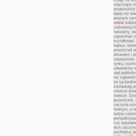
zwyczajny k
amatorskich 
lepiej niż w
pewnym sensi
online
ludzki
codziennych 
naturalny, 
zapominać o 
kształtować 
hałasu, łatw
przestrzeń n
ekranami i p
zauważenie 
rynku, rozm
odwiedziny w
nad poblisk
niż najbardz
że są bardzi
zostawiają 
mieście dora
świecie. Dzi
przestrzeni,
zaczyna roz
realnym, a n
ludzie częst
perspektywac
coś naturaln
nich zaczyna
pochodzą, po