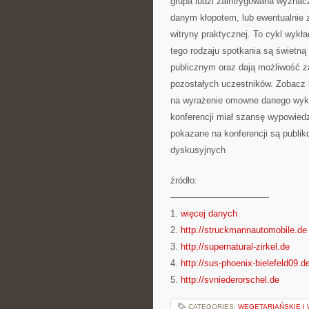
grupa ludzi zaintrygowana wyznac
danym kłopotem, lub ewentualnie z
witryny praktycznej. To cykl wykł
tego rodzaju spotkania są świetn
publicznym oraz dają możliwość za
pozostałych uczestników. Zobacz 
na wyrażenie omowne danego wykła
konferencji miał szansę wypowiedz
pokazane na konferencji są publik
dyskusyjnych
źródło:
———————————
1.
więcej danych
2.
http://struckmannautomobile.de
3.
http://supernatural-zirkel.de
4.
http://sus-phoenix-bielefeld09.d
5.
http://svniederorschel.de
CATEGORIES:
WEGETARIAŃSKIE I