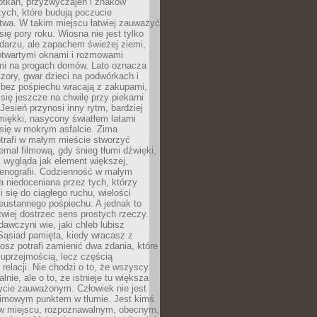
otkań, przyzwyczajeń i znaków
ych, które budują poczucie
twa. W takim miejscu łatwiej zauważyć
się pory roku. Wiosna nie jest tylko
darzu, ale zapachem świeżej ziemi,
otwartymi oknami i rozmowami
i na progach domów. Lato oznacza
zory, gwar dzieci na podwórkach i
y bez pośpiechu wracają z zakupami,
się jeszcze na chwilę przy piekarni
 Jesień przynosi inny rytm, bardziej
iękki, nasycony światłem latarni
się w mokrym asfalcie. Zima
trafi w małym mieście stworzyć
emal filmową, gdy śnieg tłumi dźwięki,
 wygląda jak element większej,
cenografii. Codzienność w małym
 niedoceniana przez tych, którzy
i się do ciągłego ruchu, wielości
eustannego pośpiechu. A jednak to
atwiej dostrzec sens prostych rzeczy.
awczyni wie, jaki chleb lubisz
 Sąsiad pamięta, kiedy wracasz z
nosz potrafi zamienić dwa zdania, które
 uprzejmością, lecz częścią
 relacji. Nie chodzi o to, że wszyscy
alnie, ale o to, że istnieje tu większa
ycie zauważonym. Człowiek nie jest
nimowym punktem w tłumie. Jest kimś
 miejscu, rozpoznawalnym, obecnym,