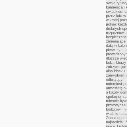
swoje rytuał
kamienica i
świadkiem dzi
przez lata w
w której pozo
jednak każdy
drobnych sp
rozpoznawcz
bezpieczeńs
zmieniające 
datą w kalen
pierwszymi 
prowadzonym
dłuższe wiec
ludzi, którz
zatrzymując 
albo kiosku.
zamyślony, m
odbijającym 
natomiast po
atmosferę ni
a każdy dom
spokojnej s
mieście bywa
przyzwyczail
bodźców i ni
właśnie tu ł
Znana sprzed
najbardziej.
pracy. Listo