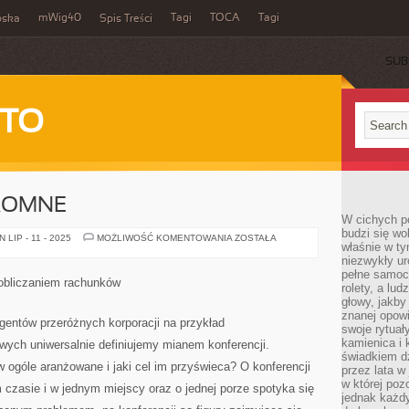
mWig40
Tagi
TOCA
Tagi
bska
Spis Treści
SUB
 TO
ROMNE
W cichych p
budzi się wo
GENERALNIE
LIP - 11 - 2025
MOŻLIWOŚĆ KOMENTOWANIA
ZOSTAŁA
właśnie w ty
OGROMNE
niezwykły ur
pełne samoc
obliczaniem rachunków
rolety, a lud
głowy, jakby
znanej opow
entów przeróżnych korporacji na przykład
swoje rytuał
kamienica i
ych uniwersalnie definiujemy mianem konferencji.
świadkiem dzi
w ogóle aranżowane i jaki cel im przyświeca? O konferencji
przez lata w
w której pozo
zasie i w jednym miejscy oraz o jednej porze spotyka się
jednak każdy