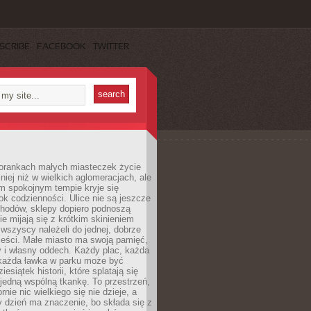
SCRIBE
FACEBOOK
TWITTER
orankach małych miasteczek życie
lniej niż w wielkich aglomeracjach, ale
m spokojnym tempie kryje się
ok codzienności. Ulice nie są jeszcze
hodów, sklepy dopiero podnoszą
zie mijają się z krótkim skinieniem
 wszyscy należeli do jednej, dobrze
ieści. Małe miasto ma swoją pamięć,
y i własny oddech. Każdy plac, każda
 każda ławka w parku może być
esiątek historii, które splatają się
 jedną wspólną tkankę. To przestrzeń,
rnie nic wielkiego się nie dzieje, a
 dzień ma znaczenie, bo składa się z