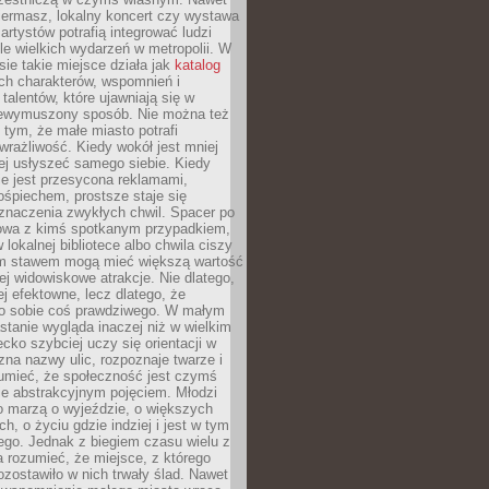
iermasz, lokalny koncert czy wystawa
artystów potrafią integrować ludzi
iele wielkich wydarzeń w metropolii. W
e takie miejsce działa jak
katalog
ch charakterów, wspomnień i
talentów, które ujawniają się w
niewymuszony sposób. Nie można też
tym, że małe miasto potrafi
wrażliwość. Kiedy wokół jest mniej
iej usłyszeć samego siebie. Kiedy
ie jest przesycona reklamami,
ośpiechem, prostsze staje się
znaczenia zwykłych chwil. Spacer po
owa z kimś spotkanym przypadkiem,
 lokalnej bibliotece albo chwila ciszy
im stawem mogą mieć większą wartość
iej widowiskowe atrakcje. Nie dlatego,
ej efektowne, lecz dlatego, że
po sobie coś prawdziwego. W małym
stanie wygląda inaczej niż w wielkim
ecko szybciej uczy się orientacji w
 zna nazwy ulic, rozpoznaje twarze i
umieć, że społeczność jest czymś
ie abstrakcyjnym pojęciem. Młodzi
o marzą o wyjeździe, o większych
h, o życiu gdzie indziej i jest w tym
ego. Jednak z biegiem czasu wielu z
 rozumieć, że miejsce, z którego
zostawiło w nich trwały ślad. Nawet