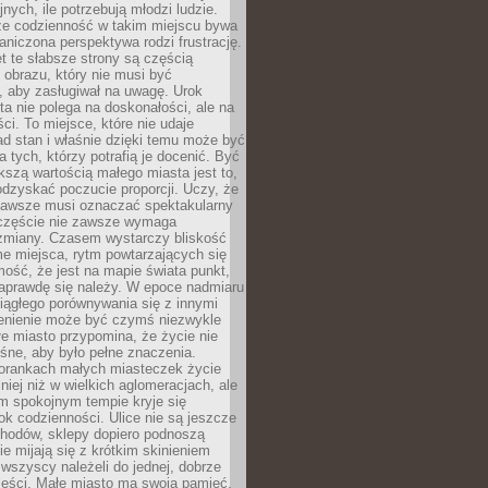
nych, ile potrzebują młodzi ludzie.
 że codzienność w takim miejscu bywa
raniczona perspektywa rodzi frustrację.
 te słabsze strony są częścią
obrazu, który nie musi być
, aby zasługiwał na uwagę. Urok
a nie polega na doskonałości, ale na
ci. To miejsce, które nie udaje
d stan i właśnie dzięki temu może być
a tych, którzy potrafią je docenić. Być
szą wartością małego miasta jest to,
dzyskać poczucie proporcji. Uczy, że
zawsze musi oznaczać spektakularny
częście nie zawsze wymaga
 zmiany. Czasem wystarczy bliskość
me miejsca, rytm powtarzających się
mość, że jest na mapie świata punkt,
naprawdę się należy. W epoce nadmiaru
 ciągłego porównywania się z innymi
zenienie może być czymś niezwykle
e miasto przypomina, że życie nie
śne, aby było pełne znaczenia.
orankach małych miasteczek życie
lniej niż w wielkich aglomeracjach, ale
m spokojnym tempie kryje się
ok codzienności. Ulice nie są jeszcze
hodów, sklepy dopiero podnoszą
zie mijają się z krótkim skinieniem
 wszyscy należeli do jednej, dobrze
ieści. Małe miasto ma swoją pamięć,