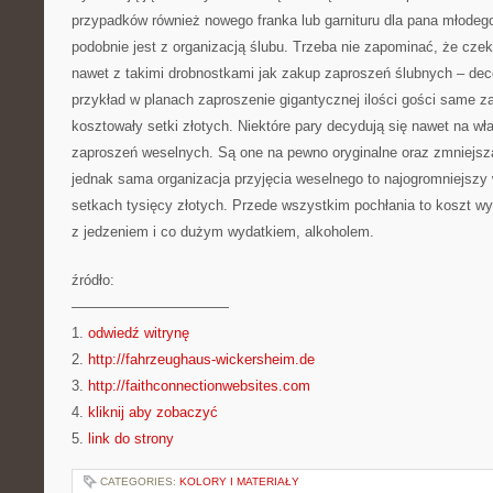
przypadków również nowego franka lub garnituru dla pana młodego.
podobnie jest z organizacją ślubu. Trzeba nie zapominać, że cz
nawet z takimi drobnostkami jak zakup zaproszeń ślubnych – de
przykład w planach zaproszenie gigantycznej ilości gości same z
kosztowały setki złotych. Niektóre pary decydują się nawet na w
zaproszeń weselnych. Są one na pewno oryginalne oraz zmniejsz
jednak sama organizacja przyjęcia weselnego to najogromniejszy
setkach tysięcy złotych. Przede wszystkim pochłania to koszt wy
z jedzeniem i co dużym wydatkiem, alkoholem.
źródło:
———————————
1.
odwiedź witrynę
2.
http://fahrzeughaus-wickersheim.de
3.
http://faithconnectionwebsites.com
4.
kliknij aby zobaczyć
5.
link do strony
CATEGORIES:
KOLORY I MATERIAŁY