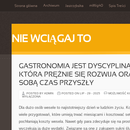
Archiwum
mWig40
Strona główna
Jastrzębska
Spis Treści
NIE WCIĄGAJ TO
GASTRONOMIA JEST DYSCYPLINĄ
KTÓRA PRĘŻNIE SIĘ ROZWIJA O
SOBĄ CZAS PRZYSZŁY
POSTED BY ADMIN
POSTED ON LIP - 29 - 2025
MOŻLIWOŚĆ 
WYŁĄCZONA
Dla dużo osób wesele to najistotniejszy dzień w ludzkim życiu. K
wiele przygotowań, które umieją trwać miesiącami i kosztować setk
pochłaniają koszty wesela. Nawet gdy para zdecyduje się na prost
wyczekują ją duże wydatki. Związane są one z zakupem sukni śl