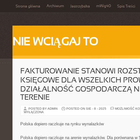
Archiwum
mWig40
Strona główna
Jastrzębska
Spis Treści
NIE WCIĄGAJ TO
FAKTUROWANIE STANOWI ROZST
KSIĘGOWE DLA WSZELKICH PR
DZIAŁALNOŚĆ GOSPODARCZĄ NI
TERENIE
POSTED BY ADMIN
POSTED ON SIE - 8 - 2025
MOŻLIWOŚĆ K
WYŁĄCZONA
Polska dopiero raczkuje na rynku wynalazków
Polska dopiero raczkuje na arenie wynalazków. Dla porównana w