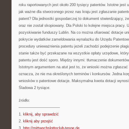
roku raportowanych jest około 200 tysięcy patentów. Istotne jes
jak ważne dla stworzonego przez nas kraju jest zgłaszanie patent
patent? Dla jednostki gospodarczej to dokument stwierdzający, że
oraz nie został skopiowany. Dla Polski to kolejne miejsca pracy.
pozyskiwanie funduszy Lublin. Na co można ofiarować dotacje un
pokrycie wydatków zameldowania wynalazku do Urzędu Patentow
procedury unieważnienia patentu jeżeli zachodzi podejrzenie plagi
stanie także być przekazane na wszystkie opłaty urzędowe, któr
patentu jest dość sporo. Między innymi: tłumaczenie dokumentó
Istotnym argumentem na atut jest to, że wnioski można zgłaszać 
oznacza, że nie ma określonych terminów i konkursów. Jedna ko
wniosków o patentowe dotacje. Maksymalna kwota dotacji wynosi 
Śladowa 2 tysiące.
źródło:
———————————
1.
kliknij, aby sprawdzić
2.
kliknij aby przejść
3.
http://mittwochslottoclub-tespe.de