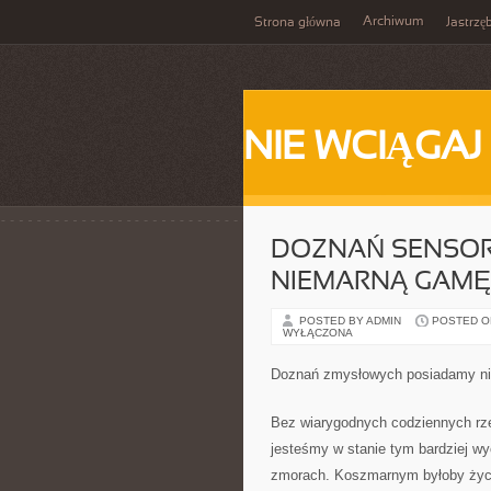
Archiwum
Strona główna
Jastrzę
NIE WCIĄGAJ
DOZNAŃ SENSO
NIEMARNĄ GAMĘ
POSTED BY ADMIN
POSTED ON 
WYŁĄCZONA
Doznań zmysłowych posiadamy n
Bez wiarygodnych codziennych rze
jesteśmy w stanie tym bardziej wy
zmorach. Koszmarnym byłoby życie