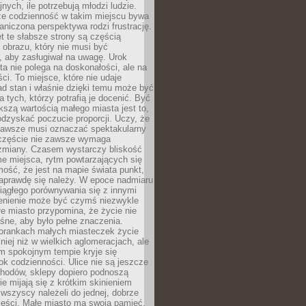
nych, ile potrzebują młodzi ludzie.
 że codzienność w takim miejscu bywa
raniczona perspektywa rodzi frustrację.
 te słabsze strony są częścią
obrazu, który nie musi być
, aby zasługiwał na uwagę. Urok
a nie polega na doskonałości, ale na
ci. To miejsce, które nie udaje
d stan i właśnie dzięki temu może być
a tych, którzy potrafią je docenić. Być
szą wartością małego miasta jest to,
dzyskać poczucie proporcji. Uczy, że
zawsze musi oznaczać spektakularny
częście nie zawsze wymaga
 zmiany. Czasem wystarczy bliskość
me miejsca, rytm powtarzających się
mość, że jest na mapie świata punkt,
naprawdę się należy. W epoce nadmiaru
 ciągłego porównywania się z innymi
zenienie może być czymś niezwykle
e miasto przypomina, że życie nie
śne, aby było pełne znaczenia.
orankach małych miasteczek życie
lniej niż w wielkich aglomeracjach, ale
m spokojnym tempie kryje się
ok codzienności. Ulice nie są jeszcze
hodów, sklepy dopiero podnoszą
zie mijają się z krótkim skinieniem
 wszyscy należeli do jednej, dobrze
ieści. Małe miasto ma swoją pamięć,