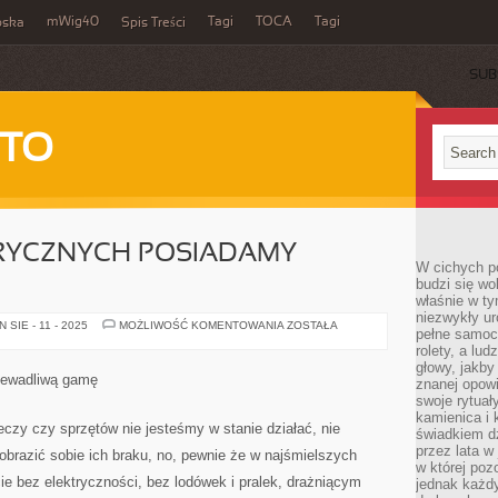
mWig40
Tagi
TOCA
Tagi
bska
Spis Treści
SUB
 TO
RYCZNYCH POSIADAMY
W cichych p
budzi się wo
właśnie w ty
niezwykły ur
DOZNAŃ
SIE - 11 - 2025
MOŻLIWOŚĆ KOMENTOWANIA
ZOSTAŁA
pełne samoc
SENSORYCZNYCH
POSIADAMY
rolety, a lud
NIEMARNĄ
głowy, jakby
GAMĘ
iewadliwą gamę
znanej opow
swoje rytuał
kamienica i
czy czy sprzętów nie jesteśmy w stanie działać, nie
świadkiem dzi
przez lata w
obrazić sobie ich braku, no, pewnie że w najśmielszych
w której pozo
 bez elektryczności, bez lodówek i pralek, drażniącym
jednak każdy