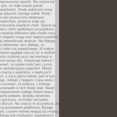
niewymuszony sposób. Nie można też
tym, że małe miasto potrafi
wrażliwość. Kiedy wokół jest mniej
iej usłyszeć samego siebie. Kiedy
ie jest przesycona reklamami,
ośpiechem, prostsze staje się
znaczenia zwykłych chwil. Spacer po
owa z kimś spotkanym przypadkiem,
 lokalnej bibliotece albo chwila ciszy
im stawem mogą mieć większą wartość
iej widowiskowe atrakcje. Nie dlatego,
ej efektowne, lecz dlatego, że
po sobie coś prawdziwego. W małym
stanie wygląda inaczej niż w wielkim
ecko szybciej uczy się orientacji w
 zna nazwy ulic, rozpoznaje twarze i
umieć, że społeczność jest czymś
ie abstrakcyjnym pojęciem. Młodzi
o marzą o wyjeździe, o większych
h, o życiu gdzie indziej i jest w tym
ego. Jednak z biegiem czasu wielu z
 rozumieć, że miejsce, z którego
zostawiło w nich trwały ślad. Nawet
, wspomnienie małego miasta wraca
achu piekarni, dźwięku dzwonów,
c i poczuciu, że kiedyś wszystko
 bliższe. Nie znaczy to oczywiście, że
 są pozbawione problemów. Bywają
te, czasem wolniej reagują na zmiany,
oferują tyle możliwości zawodowych