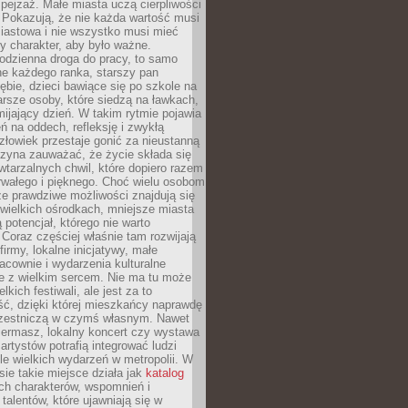
ejzaż. Małe miasta uczą cierpliwości
 Pokazują, że nie każda wartość musi
iastowa i nie wszystko musi mieć
y charakter, aby było ważne.
odzienna droga do pracy, to samo
ne każdego ranka, starszy pan
ębie, dzieci bawiące się po szkole na
arsze osoby, które siedzą na ławkach,
ijający dzień. W takim rytmie pojawia
eń na oddech, refleksję i zwykłą
łowiek przestaje gonić za nieustanną
czyna zauważać, że życie składa się
wtarzalnych chwil, które dopiero razem
rwałego i pięknego. Choć wielu osobom
że prawdziwe możliwości znajdują się
wielkich ośrodkach, mniejsze miasta
 potencjał, którego nie warto
Coraz częściej właśnie tam rozwijają
firmy, lokalne inicjatywy, małe
racownie i wydarzenia kulturalne
e z wielkim sercem. Nie ma tu może
kich festiwali, ale jest za to
ć, dzięki której mieszkańcy naprawdę
czestniczą w czymś własnym. Nawet
iermasz, lokalny koncert czy wystawa
artystów potrafią integrować ludzi
iele wielkich wydarzeń w metropolii. W
e takie miejsce działa jak
katalog
ch charakterów, wspomnień i
talentów, które ujawniają się w