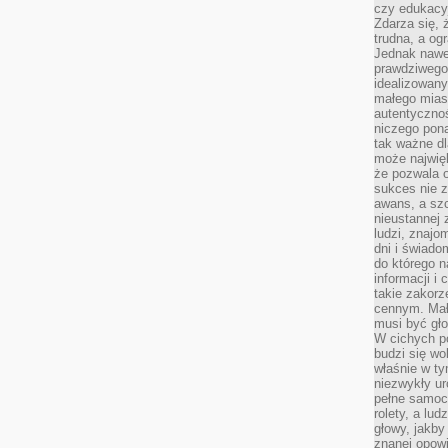
czy edukacyj
Zdarza się,
trudna, a og
Jednak nawet
prawdziwego 
idealizowany
małego miast
autentycznoś
niczego pona
tak ważne dl
może najwięk
że pozwala o
sukces nie 
awans, a sz
nieustannej
ludzi, znajo
dni i świado
do którego 
informacji i
takie zakor
cennym. Mał
musi być gło
W cichych p
budzi się wo
właśnie w ty
niezwykły ur
pełne samoc
rolety, a lud
głowy, jakby
znanej opow