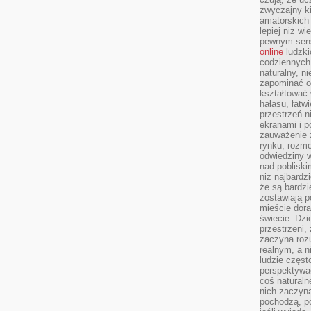
zwyczajny k
amatorskich 
lepiej niż w
pewnym sensi
online
ludzki
codziennych 
naturalny, 
zapominać o 
kształtować 
hałasu, łatw
przestrzeń n
ekranami i p
zauważenie 
rynku, rozm
odwiedziny w
nad poblisk
niż najbardz
że są bardzi
zostawiają 
mieście dora
świecie. Dzi
przestrzeni,
zaczyna roz
realnym, a n
ludzie częst
perspektywac
coś naturaln
nich zaczyna
pochodzą, po