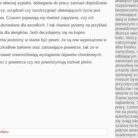
drobnych sp
 własnej sypialni, dobieganie do pracy zamiast dojeżdżanie
rozpoznawcz
bezpieczeńs
eczy, urządzeń czy rozstrzygnięć ułatwiających życie jest
zmieniające 
a. Czasem pojawiają się również zapytania, czy ich
datą w kalen
pierwszymi 
dozwolone dla wszelkich. I tak również pytamy na przykład,
prowadzonym
ta dla alergików. Jeśli decydujemy się na kupno
dłuższe wiec
ludzi, którz
rów jesteśmy w stanie być pewni, że są one wyposażone w
zatrzymując 
albo kiosku.
szkodliwe bakterie oraz zatruwające powietrze, tak że w
zamyślony, m
nawet uniemożliwiają wystąpienie objawów chorobowych.
odbijającym 
natomiast po
ci z powietrza czy też powstrzymują rozkwit pleśni.
atmosferę ni
a każdy dom
spokojnej s
mieście bywa
przyzwyczail
bodźców i ni
właśnie tu ł
Znana sprzed
najbardziej.
pracy. Listo
nie są pustą
autentycznej
się znają ide
szansa na b
jedynie ano
ŁOŃCU
osadzonym w