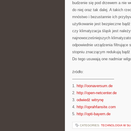
budzenie się pod drzewem a nie we
do niej oraz tak dalej. A takich rz
mnóstwo i bezustannie ich przybyw
użytkowanie jest bezpieczne bądź 
czy klimatyzacja śląsk jest należy
najnowocześniejszych klimatyzato
odpowiednie urządzenia filtrujące 
stopniu znaczącym redukują bądź 
Do tego usuwają one nadmiar wilgo
źródło:
———————————
1.
http://oonaversum.de
2.
http://open-netcenter.de
3.
odwiedź witrynę
4.
http://oprahfansite.com
5.
http://opti-bayern.de
CATEGORIES:
TECHNOLOGIA W S