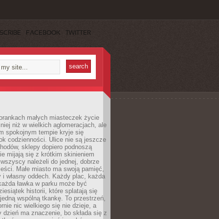
SCRIBE
FACEBOOK
TWITTER
orankach małych miasteczek życie
lniej niż w wielkich aglomeracjach, ale
m spokojnym tempie kryje się
ok codzienności. Ulice nie są jeszcze
hodów, sklepy dopiero podnoszą
zie mijają się z krótkim skinieniem
 wszyscy należeli do jednej, dobrze
ieści. Małe miasto ma swoją pamięć,
y i własny oddech. Każdy plac, każda
 każda ławka w parku może być
esiątek historii, które splatają się
 jedną wspólną tkankę. To przestrzeń,
rnie nic wielkiego się nie dzieje, a
 dzień ma znaczenie, bo składa się z