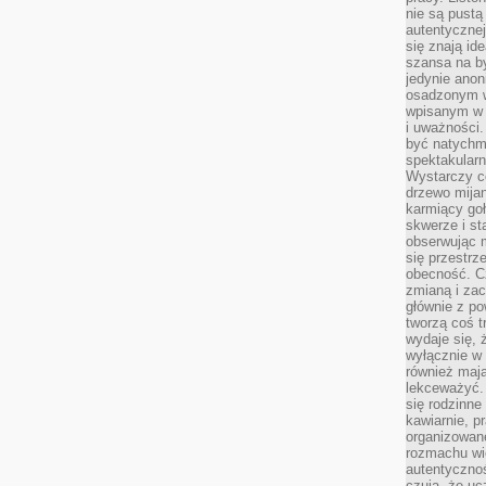
nie są pustą
autentycznej
się znają ide
szansa na b
jedynie ano
osadzonym w
wpisanym w p
i uważności.
być natychm
spektakularn
Wystarczy c
drzewo mija
karmiący goł
skwerze i st
obserwując m
się przestrz
obecność. Cz
zmianą i za
głównie z po
tworzą coś t
wydaje się, 
wyłącznie w 
również mają
lekceważyć. 
się rodzinne 
kawiarnie, p
organizowan
rozmachu wiel
autentycznoś
czują, że u