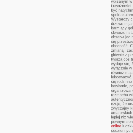
wpisanym w p
i uważności.
być natychm
spektakularn
Wystarczy c
drzewo mija
karmiący goł
skwerze i st
obserwując m
się przestrz
obecność. Cz
zmianą i za
głównie z po
tworzą coś t
wydaje się, 
wyłącznie w 
również mają
lekceważyć. 
się rodzinne 
kawiarnie, p
organizowan
rozmachu wiel
autentycznoś
czują, że u
zwyczajny k
amatorskich 
lepiej niż w
pewnym sensi
online
ludzki
codziennych 