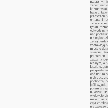
naturalny, 
zapominać o 
kształtować 
hałasu, łatw
przestrzeń n
ekranami i p
zauważenie 
rynku, rozm
odwiedziny w
nad poblisk
niż najbardz
że są bardzi
zostawiają 
mieście dora
świecie. Dzi
przestrzeni,
zaczyna roz
realnym, a n
ludzie częst
perspektywac
coś naturaln
nich zaczyna
pochodzą, po
jeśli wyjadą
potem w zap
układzie uli
wydawało się
małe miasta
zbyt zamknię
nie zawsze 