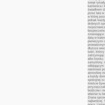
swoje rytuał
kamienica i
świadkiem dzi
przez lata w
w której pozo
jednak każdy
drobnych sp
rozpoznawcz
bezpieczeńs
zmieniające 
datą w kalen
pierwszymi 
prowadzonym
dłuższe wiec
ludzi, którz
zatrzymując 
albo kiosku.
zamyślony, m
odbijającym 
natomiast po
atmosferę ni
a każdy dom
spokojnej s
mieście bywa
przyzwyczail
bodźców i ni
właśnie tu ł
Znana sprzed
najbardziej.
pracy. Listo