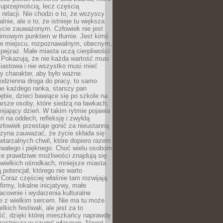
 uprzejmością, lecz częścią
 relacji. Nie chodzi o to, że wszyscy
alnie, ale o to, że istnieje tu większa
ycie zauważonym. Człowiek nie jest
nimowym punktem w tłumie. Jest kimś
 miejscu, rozpoznawalnym, obecnym,
ejzaż. Małe miasta uczą cierpliwości
 Pokazują, że nie każda wartość musi
iastowa i nie wszystko musi mieć
y charakter, aby było ważne.
odzienna droga do pracy, to samo
ne każdego ranka, starszy pan
ębie, dzieci bawiące się po szkole na
arsze osoby, które siedzą na ławkach,
ijający dzień. W takim rytmie pojawia
eń na oddech, refleksję i zwykłą
łowiek przestaje gonić za nieustanną
czyna zauważać, że życie składa się
wtarzalnych chwil, które dopiero razem
rwałego i pięknego. Choć wielu osobom
że prawdziwe możliwości znajdują się
wielkich ośrodkach, mniejsze miasta
 potencjał, którego nie warto
Coraz częściej właśnie tam rozwijają
firmy, lokalne inicjatywy, małe
racownie i wydarzenia kulturalne
e z wielkim sercem. Nie ma tu może
kich festiwali, ale jest za to
ć, dzięki której mieszkańcy naprawdę
czestniczą w czymś własnym. Nawet