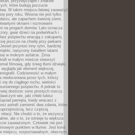
otkań, przyzwyczajeń i znaków
ych, które budują poczucie
twa. W takim miejscu łatwiej zauważyć
się pory roku. Wiosna nie jest tylko
darzu, ale zapachem świeżej ziemi,
otwartymi oknami i rozmowami
i na progach domów. Lato oznacza
zory, gwar dzieci na podwórkach i
y bez pośpiechu wracają z zakupami,
się jeszcze na chwilę przy piekarni
 Jesień przynosi inny rytm, bardziej
iękki, nasycony światłem latarni
się w mokrym asfalcie. Zima
trafi w małym mieście stworzyć
emal filmową, gdy śnieg tłumi dźwięki,
 wygląda jak element większej,
cenografii. Codzienność w małym
 niedoceniana przez tych, którzy
i się do ciągłego ruchu, wielości
eustannego pośpiechu. A jednak to
atwiej dostrzec sens prostych rzeczy.
awczyni wie, jaki chleb lubisz
 Sąsiad pamięta, kiedy wracasz z
nosz potrafi zamienić dwa zdania, które
 uprzejmością, lecz częścią
 relacji. Nie chodzi o to, że wszyscy
alnie, ale o to, że istnieje tu większa
ycie zauważonym. Człowiek nie jest
nimowym punktem w tłumie. Jest kimś
 miejscu, rozpoznawalnym, obecnym,