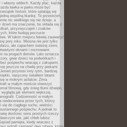
y i własny oddech. Każdy plac, każda
 każda ławka w parku może być
esiątek historii, które splatają się
 jedną wspólną tkankę. To przestrzeń,
rnie nic wielkiego się nie dzieje, a
 dzień ma znaczenie, bo składa się z
otkań, przyzwyczajeń i znaków
ych, które budują poczucie
twa. W takim miejscu łatwiej zauważyć
się pory roku. Wiosna nie jest tylko
darzu, ale zapachem świeżej ziemi,
otwartymi oknami i rozmowami
i na progach domów. Lato oznacza
zory, gwar dzieci na podwórkach i
y bez pośpiechu wracają z zakupami,
się jeszcze na chwilę przy piekarni
 Jesień przynosi inny rytm, bardziej
iękki, nasycony światłem latarni
się w mokrym asfalcie. Zima
trafi w małym mieście stworzyć
emal filmową, gdy śnieg tłumi dźwięki,
 wygląda jak element większej,
cenografii. Codzienność w małym
 niedoceniana przez tych, którzy
i się do ciągłego ruchu, wielości
eustannego pośpiechu. A jednak to
atwiej dostrzec sens prostych rzeczy.
awczyni wie, jaki chleb lubisz
 Sąsiad pamięta, kiedy wracasz z
nosz potrafi zamienić dwa zdania, które