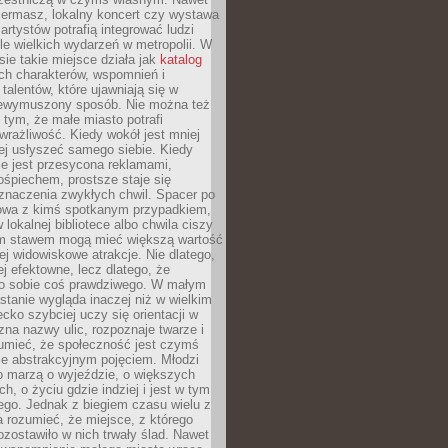
iermasz, lokalny koncert czy wystawa
artystów potrafią integrować ludzi
iele wielkich wydarzeń w metropolii. W
e takie miejsce działa jak
katalog
ch charakterów, wspomnień i
talentów, które ujawniają się w
niewymuszony sposób. Nie można też
tym, że małe miasto potrafi
wrażliwość. Kiedy wokół jest mniej
iej usłyszeć samego siebie. Kiedy
ie jest przesycona reklamami,
ośpiechem, prostsze staje się
znaczenia zwykłych chwil. Spacer po
owa z kimś spotkanym przypadkiem,
 lokalnej bibliotece albo chwila ciszy
im stawem mogą mieć większą wartość
iej widowiskowe atrakcje. Nie dlatego,
ej efektowne, lecz dlatego, że
po sobie coś prawdziwego. W małym
stanie wygląda inaczej niż w wielkim
ecko szybciej uczy się orientacji w
 zna nazwy ulic, rozpoznaje twarze i
umieć, że społeczność jest czymś
ie abstrakcyjnym pojęciem. Młodzi
o marzą o wyjeździe, o większych
h, o życiu gdzie indziej i jest w tym
ego. Jednak z biegiem czasu wielu z
 rozumieć, że miejsce, z którego
zostawiło w nich trwały ślad. Nawet