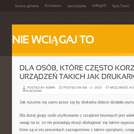
Archiwum
mWig40
Strona główna
Jastrzębska
Spis Treści
NIE WCIĄGAJ TO
DLA OSÓB, KTÓRE CZĘSTO KORZ
URZĄDZEŃ TAKICH JAK DRUKAR
POSTED BY ADMIN
POSTED ON SIE - 3 - 2025
MOŻLIWOŚĆ K
WYŁĄCZONA
Jak rozumie się samo przez się by drukarka dobrze działała wy
Dla dużej grupy osób użytkowanie z urządzeń biurowych jest ade
uwagi na to, że nie posiadają okazji obsługiwać się takimi wypos
które są w stu procentach zaznajomione z takimi sprzętami, cze