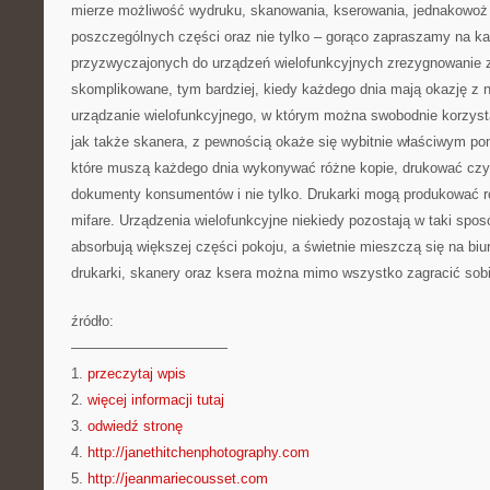
mierze możliwość wydruku, skanowania, kserowania, jednakowoż
poszczególnych części oraz nie tylko – gorąco zapraszamy na ka
przyzwyczajonych do urządzeń wielofunkcyjnych zrezygnowanie z
skomplikowane, tym bardziej, kiedy każdego dnia mają okazję z 
urządzanie wielofunkcyjnego, w którym można swobodnie korzysta
jak także skanera, z pewnością okaże się wybitnie właściwym po
które muszą każdego dnia wykonywać różne kopie, drukować czy
dokumenty konsumentów i nie tylko. Drukarki mogą produkować ró
mifare. Urządzenia wielofunkcyjne niekiedy pozostają w taki spo
absorbują większej części pokoju, a świetnie mieszczą się na bi
drukarki, skanery oraz ksera można mimo wszystko zagracić sob
źródło:
———————————
1.
przeczytaj wpis
2.
więcej informacji tutaj
3.
odwiedź stronę
4.
http://janethitchenphotography.com
5.
http://jeanmariecousset.com