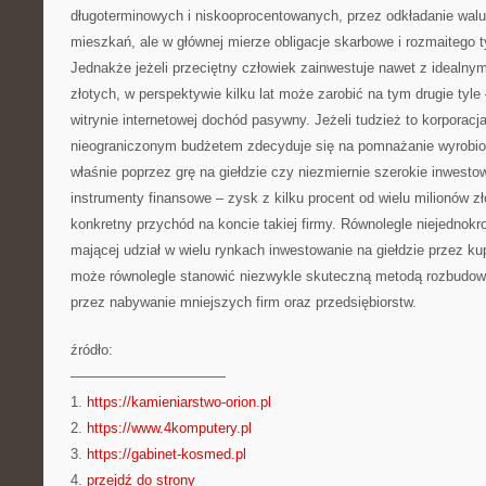
długoterminowych i niskooprocentowanych, przez odkładanie walut
mieszkań, ale w głównej mierze obligacje skarbowe i rozmaitego t
Jednakże jeżeli przeciętny człowiek zainwestuje nawet z idealny
złotych, w perspektywie kilku lat może zarobić na tym drugie tyle
witrynie internetowej dochód pasywny. Jeżeli tudzież to korporac
nieograniczonym budżetem zdecyduje się na pomnażanie wyrobio
właśnie poprzez grę na giełdzie czy niezmiernie szerokie inwesto
instrumenty finansowe – zysk z kilku procent od wielu milionów zł
konkretny przychód na koncie takiej firmy. Równolegle niejednokrot
mającej udział w wielu rynkach inwestowanie na giełdzie przez ku
może równolegle stanowić niezwykle skuteczną metodą rozbudo
przez nabywanie mniejszych firm oraz przedsiębiorstw.
źródło:
———————————
1.
https://kamieniarstwo-orion.pl
2.
https://www.4komputery.pl
3.
https://gabinet-kosmed.pl
4.
przejdź do strony