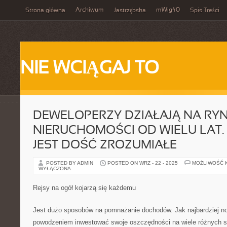
Archiwum
mWig40
Strona główna
Jastrzębska
Spis Treści
NIE WCIĄGAJ TO
DEWELOPERZY DZIAŁAJĄ NA RY
NIERUCHOMOŚCI OD WIELU LAT.
JEST DOŚĆ ZROZUMIAŁE
POSTED BY ADMIN
POSTED ON WRZ - 22 - 2025
MOŻLIWOŚĆ 
WYŁĄCZONA
Rejsy na ogół kojarzą się każdemu
Jest dużo sposobów na pomnażanie dochodów. Jak najbardziej no
powodzeniem inwestować swoje oszczędności na wiele różnych s