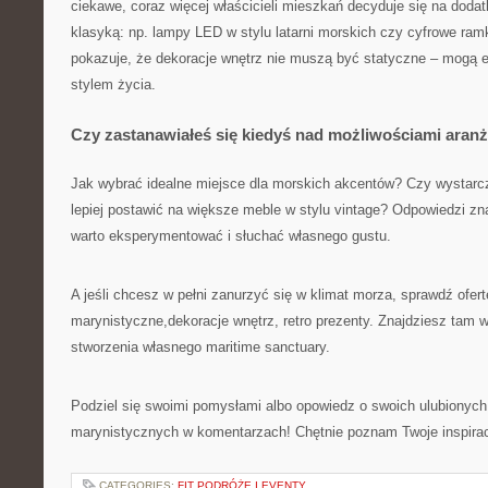
ciekawe, coraz więcej właścicieli mieszkań decyduje się na dodat
klasyką: np. lampy LED w stylu latarni morskich czy cyfrowe ramk
pokazuje, że dekoracje wnętrz nie muszą być statyczne – mogą
stylem życia.
Czy zastanawiałeś się kiedyś nad możliwościami aranż
Jak wybrać idealne miejsce dla morskich akcentów? Czy wystarc
lepiej postawić na większe meble w stylu vintage? Odpowiedzi zn
warto eksperymentować i słuchać własnego gustu.
A jeśli chcesz w pełni zanurzyć się w klimat morza, sprawdź ofert
marynistyczne,dekoracje wnętrz, retro prezenty. Znajdziesz tam 
stworzenia własnego maritime sanctuary.
Podziel się swoimi pomysłami albo opowiedz o swoich ulubionych
marynistycznych w komentarzach! Chętnie poznam Twoje inspirac
CATEGORIES:
FIT PODRÓŻE I EVENTY