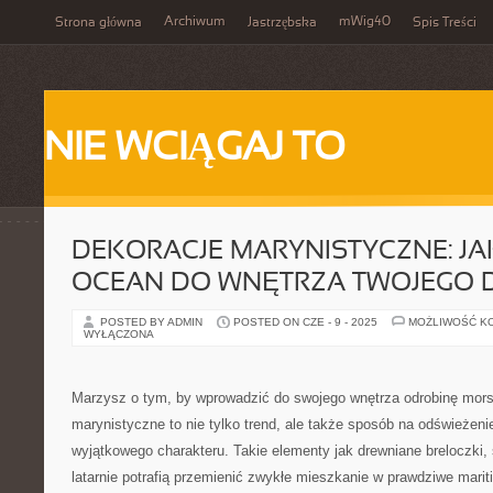
Archiwum
mWig40
Strona główna
Jastrzębska
Spis Treści
NIE WCIĄGAJ TO
DEKORACJE MARYNISTYCZNE: JA
OCEAN DO WNĘTRZA TWOJEGO
POSTED BY ADMIN
POSTED ON CZE - 9 - 2025
MOŻLIWOŚĆ K
WYŁĄCZONA
Marzysz o tym, by wprowadzić do swojego wnętrza odrobinę mors
marynistyczne to nie tylko trend, ale także sposób na odświeżenie 
wyjątkowego charakteru. Takie elementy jak drewniane breloczki,
latarnie potrafią przemienić zwykłe mieszkanie w prawdziwe mariti