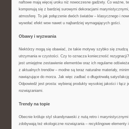
naftowe mają więcej uroku niż nowoczesne gadżety. Co ważne, te
komponują się z bardziej surowymi dekoracjami marynistycznymi,
atmosferę. To jak połączenie dwóch światów – klasycznego i no
wywołać efekt wow nawet u najbardziej wymagających gości.
Obawy i wyzwania
Niektórzy mogą się obawiać, że takie motywy szybko się znudzą 
utrzymania w czystości. Czy to oznacza konieczność rezygnacji?
jest umiejętne zestawienie elementów oraz ich regularne odśwież
z aktualnych trendów – modne są teraz naturalne materiały, minim
nawiązujące do morza. Jak więc zadbać o długotrwałą satysfakcję
Odpowiedź jest prosta: wybieraj produkty wysokiej jakości i łącz 
rozwiązaniami.
Trendy na topie
Obecnie króluje styl skandynawski z nutą retro i marynistycznym
zdobywają też ekologiczne rozwiązania – recyklingowe elementy i