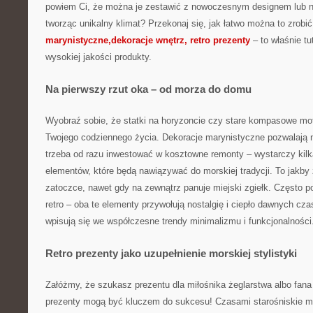
powiem Ci, że można je zestawić z nowoczesnym designem lub na
tworząc unikalny klimat? Przekonaj się, jak łatwo można to zrobi
marynistyczne,dekoracje wnętrz, retro prezenty
– to właśnie tut
wysokiej jakości produkty.
Na pierwszy rzut oka – od morza do domu
Wyobraź sobie, że statki na horyzoncie czy stare kompasowe mot
Twojego codziennego życia. Dekoracje marynistyczne pozwalają n
trzeba od razu inwestować w kosztowne remonty – wystarczy kil
elementów, które będą nawiązywać do morskiej tradycji. To jakby 
zatoczce, nawet gdy na zewnątrz panuje miejski zgiełk. Często p
retro – oba te elementy przywołują nostalgię i ciepło dawnych cz
wpisują się we współczesne trendy minimalizmu i funkcjonalności
Retro prezenty jako uzupełnienie morskiej stylistyki
Załóżmy, że szukasz prezentu dla miłośnika żeglarstwa albo fana 
prezenty mogą być kluczem do sukcesu! Czasami starośniskie m