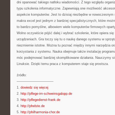
dni opanować takiego natłoku wiadomości. Z tego względu organ
typu szkolenia informatyczne. Zapewniają one możliwość akcesor
aspekcie komputerów. Jest to dzisiaj niezbędne w nowoczesnym ś
makra excel jest jednym z bardziej specjalistycznych, które możn
to bardzo pomyślne, albowiem wiele komputerów firmowych oparty
Wolno oczywiście pójść dalej i wybrać szkolenie, które opiera si
urządzeniach. Gra toczy się tu o naukę danego systemu w sprzę
niezmiernie istotne. Można tu poznać między innymi narzędzia or
korzystania z systemu. Nauka obejmuje także instalację programu
móc podejmować bardziej skomplikowane działania. Nauczymy się t
Linuksie. Dzięki temu praca z komputerem staje się prostsza.
źródło:
———————————
1.
dowiedz się więcej
2.
http://pflege-im-schweinsgalopp.de
3.
http://pflegedienst-frank.de
4.
http://phelste.de
5.
http://philharmonia-chor.de