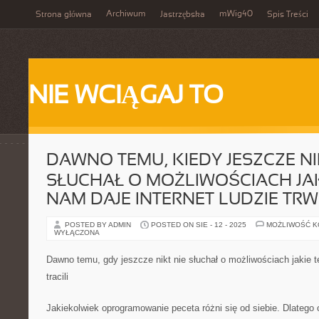
Archiwum
mWig40
Strona główna
Jastrzębska
Spis Treści
NIE WCIĄGAJ TO
DAWNO TEMU, KIEDY JESZCZE NI
SŁUCHAŁ O MOŻLIWOŚCIACH JAK
NAM DAJE INTERNET LUDZIE TRW
POSTED BY ADMIN
POSTED ON SIE - 12 - 2025
MOŻLIWOŚĆ 
WYŁĄCZONA
Dawno temu, gdy jeszcze nikt nie słuchał o możliwościach jakie t
tracili
Jakiekolwiek oprogramowanie peceta różni się od siebie. Dlatego 