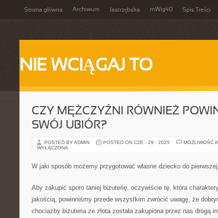
Archiwum
mWig40
Strona główna
Jastrzębska
Spis Treści
NIE WCIĄGAJ TO
CZY MĘŻCZYŹNI RÓWNIEŻ POWI
SWÓJ UBIÓR?
POSTED BY ADMIN
POSTED ON CZE - 29 - 2025
MOŻLIWOŚĆ 
WYŁĄCZONA
W jaki sposób możemy przygotować własne dziecko do pierwszej
Aby zakupić sporo taniej biżuterię, oczywiście tę, która charakter
jakością, powinniśmy przede wszystkim zwrócić uwagę, że dobry
chociażby biżuteria ze złota została zakupiona przez nas drogą in