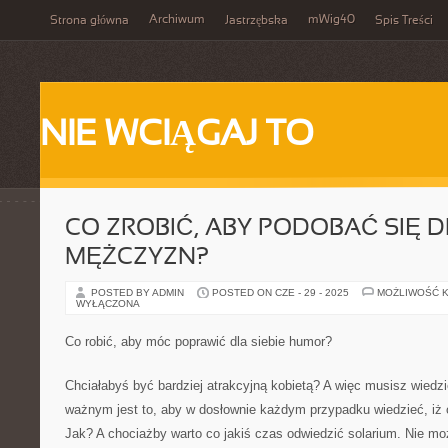
Archiwum
mWig40
Strona główna
Jastrzębska
Spis Treści
NIE WCIĄGAJ TO
CO ZROBIĆ, ABY PODOBAĆ SIĘ 
MĘŻCZYZN?
POSTED BY ADMIN
POSTED ON CZE - 29 - 2025
MOŻLIWOŚĆ 
WYŁĄCZONA
Co robić, aby móc poprawić dla siebie humor?
Chciałabyś być bardziej atrakcyjną kobietą? A więc musisz wiedz
ważnym jest to, aby w dosłownie każdym przypadku wiedzieć, iż 
Jak? A chociażby warto co jakiś czas odwiedzić solarium. Nie mo