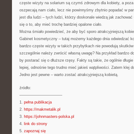
częste wizyty na solarium są czymś zdrowym dla kobiety, a poza 
oszpecają nam ciało, lecz nie powinnyśmy zbytnio popadać w pa
jest dla ludzi – tych ludzi, którzy doskonale wiedzą jak zachować
się o to, aby mieć trochę bardziej opalone ciało.
Można śmiało powiedzieć, że aby być sporo atrakcyjniejszą kobie
Gabinet kosmetyczny – tutaj możemy każdego dnia odwiedzać k
bardzo częste wizyty w takich przybytkach nie powodują skutkó
szczególnie należy zwrócić własną uwagę? Na przykład bardzo do
by postarać się o dłuższe rzęsy. Fakty są takie, że ogólnie długie
lepiej, odnośnie tego trudno mieć jakieś wątpliwości. Zatem klej d
Jedno jest pewne – warto zostać atrakcyjniejszą kobietą.
źródło:
———————————
1.
pełna publikacja
2.
https://makmetalik.pl
3.
https://johnmasters-polska.pl
4.
link do strony
5.
zapoznaj się